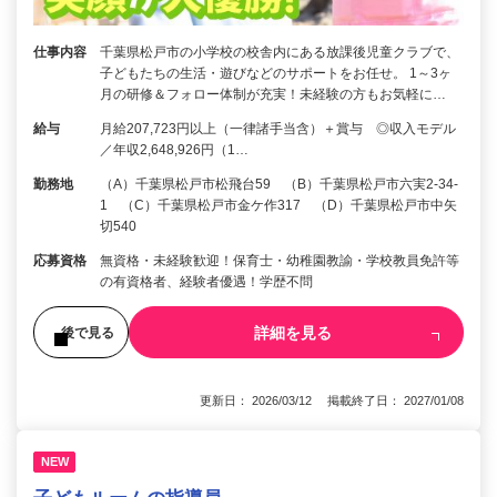
仕事内容
千葉県松戸市の小学校の校舎内にある放課後児童クラブで、
子どもたちの生活・遊びなどのサポートをお任せ。 1～3ヶ
月の研修＆フォロー体制が充実！未経験の方もお気軽に…
給与
月給207,723円以上（一律諸手当含）＋賞与 ◎収入モデル
／年収2,648,926円（1…
勤務地
（A）千葉県松戸市松飛台59 （B）千葉県松戸市六実2-34-
1 （C）千葉県松戸市金ケ作317 （D）千葉県松戸市中矢
切540
応募資格
無資格・未経験歓迎！保育士・幼稚園教諭・学校教員免許等
の有資格者、経験者優遇！学歴不問
詳細を見る
後で見る
更新日： 2026/03/12 掲載終了日： 2027/01/08
NEW