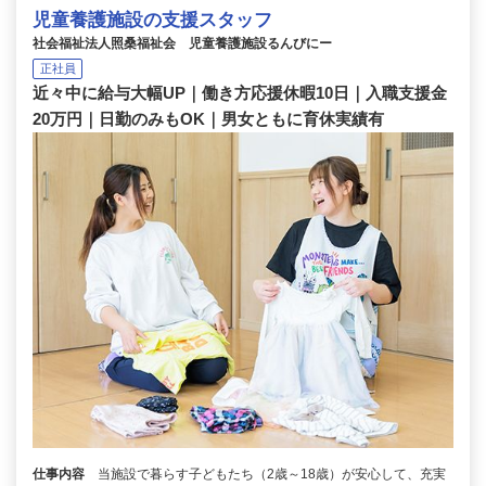
児童養護施設の支援スタッフ
社会福祉法人照桑福祉会 児童養護施設るんびにー
正社員
近々中に給与大幅UP｜働き方応援休暇10日｜入職支援金
20万円｜日勤のみもOK｜男女ともに育休実績有
仕事内容
当施設で暮らす子どもたち（2歳～18歳）が安心して、充実