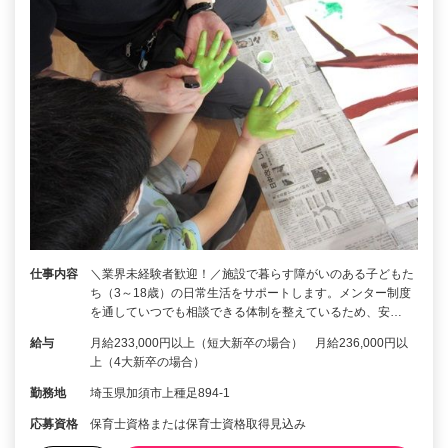
仕事内容
＼業界未経験者歓迎！／施設で暮らす障がいのある子どもた
ち（3～18歳）の日常生活をサポートします。メンター制度
を通していつでも相談できる体制を整えているため、安…
給与
月給233,000円以上（短⼤新卒の場合） 月給236,000円以
上（4大新卒の場合）
勤務地
埼玉県加須市上種足894-1
応募資格
保育士資格または保育士資格取得見込み