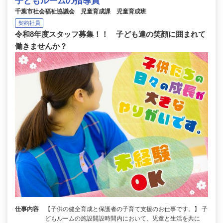
子どもルームの指導員
千葉市社会福祉協議会 児童育成課 児童育成班
契約社員
令和8年度スタッフ募集！！ 子ども達の笑顔に囲まれて
働きませんか？
仕事内容
【子供の健全育成と保護者の子育て支援のお仕事です。】 子
どもルームの施設開設時間内において、児童と生活を共に