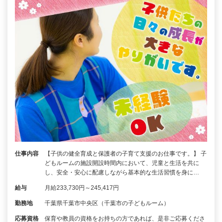
仕事内容
【子供の健全育成と保護者の子育て支援のお仕事です。】 子
どもルームの施設開設時間内において、児童と生活を共に
し、安全・安心に配慮しながら基本的な生活習慣を身に…
給与
月給233,730円～245,417円
勤務地
千葉県千葉市中央区（千葉市の子どもルーム）
応募資格
保育や教員の資格をお持ちの方であれば、是非ご応募くださ