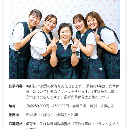
仕事内容
0歳児～5歳児の保育をお任せします。 最初の1年は、先輩保
育士について仕事のノウハウを学びます。2年目からは前に
立つようになりますが、必ず先輩保育士が後ろについ…
給与
月給250,000円～259,000円＋各種手当（特別・役職など）
勤務地
茨城県つくばみらい市陽光台2-35-1
応募資格
保育士、又は幼稚園教諭資格《実務未経験・ブランクある方