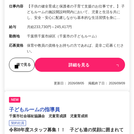
仕事内容
【子供の健全育成と保護者の子育て支援のお仕事です。】 子
どもルームの施設開設時間内において、児童と生活を共に
し、安全・安心に配慮しながら基本的な生活習慣を身に…
給与
月給233,730円～245,417円
勤務地
千葉県千葉市緑区（千葉市の子どもルーム）
応募資格
保育や教員の資格をお持ちの方であれば、是非ご応募くださ
い。
詳細を見る
後で見る
更新日： 2026/08/05 掲載終了日： 2026/09/09
NEW
子どもルームの指導員
千葉市社会福祉協議会 児童育成課 児童育成班
契約社員
令和8年度スタッフ募集！！ 子ども達の笑顔に囲まれて