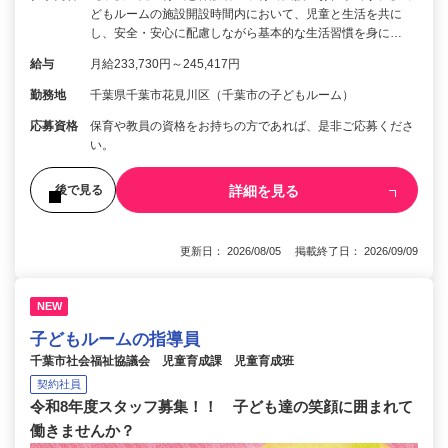
どもルームの施設開設時間内において、児童と生活を共に
し、安全・安心に配慮しながら基本的な生活習慣を身に…
給与
月給233,730円～245,417円
勤務地
千葉県千葉市花見川区（千葉市の子どもルーム）
応募資格
保育や教員の資格をお持ちの方であれば、是非ご応募くださ
い。
詳細を見る
後で見る
更新日： 2026/08/05 掲載終了日： 2026/09/09
NEW
子どもルームの指導員
千葉市社会福祉協議会 児童育成課 児童育成班
契約社員
令和8年度スタッフ募集！！ 子ども達の笑顔に囲まれて
働きませんか？