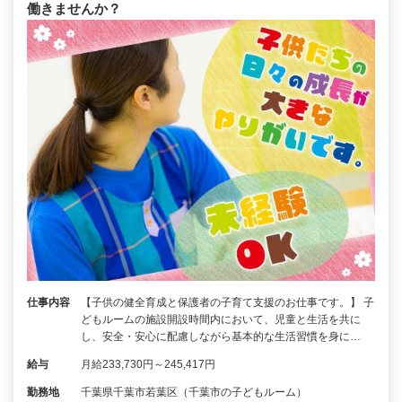
働きませんか？
仕事内容
【子供の健全育成と保護者の子育て支援のお仕事です。】 子
どもルームの施設開設時間内において、児童と生活を共に
し、安全・安心に配慮しながら基本的な生活習慣を身に…
給与
月給233,730円～245,417円
勤務地
千葉県千葉市若葉区（千葉市の子どもルーム）