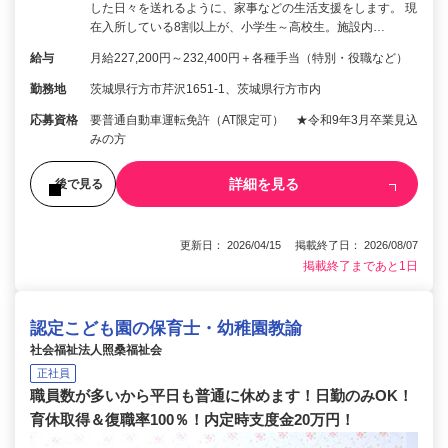
した日々を送れるように、家事などの生活支援をします。 現
在入所している8割以上が、小学生～高校生。施設内…
給与
月給227,200円～232,400円＋各種手当（特別・役職など）
勤務地
茨城県行方市芹沢1651-1、茨城県行方市内
応募資格
要普通自動車運転免許（AT限定可） ★令和9年3月卒業見込
みの方
詳細を見る
後で見る
更新日： 2026/04/15 掲載終了日： 2026/08/07
掲載終了まであと1日
認定こども園の保育士・幼稚園教諭
社会福祉法人照桑福祉会
正社員
職員数が多いから平日も普通に休めます！日勤のみOK！
育休取得＆復職率100％！内定時支度金20万円！