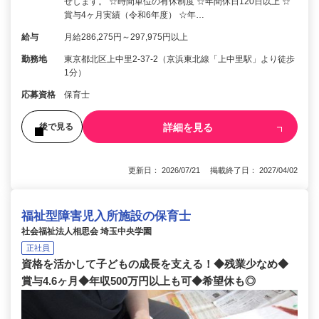
せします。 ☆時間単位の有休制度 ☆年間休日120日以上 ☆
賞与4ヶ月実績（令和6年度） ☆年…
給与
月給286,275円～297,975円以上
勤務地
東京都北区上中里2-37-2（京浜東北線「上中里駅」より徒歩
1分）
応募資格
保育士
詳細を見る
後で見る
更新日： 2026/07/21 掲載終了日： 2027/04/02
福祉型障害児入所施設の保育士
社会福祉法人相思会 埼玉中央学園
正社員
資格を活かして子どもの成長を支える！◆残業少なめ◆
賞与4.6ヶ月◆年収500万円以上も可◆希望休も◎