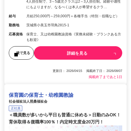
4人担任制で、3～5歳児クラスは2～3人担任制。経験や適性
にもよりますが、なるべくは本人が希望するクラ…
給与
月給250,000円～259,000円＋各種手当（特別・役職など）
勤務地
茨城県小美玉市羽鳥2815-1
応募資格
保育士、又は幼稚園教諭資格《実務未経験・ブランクある方
も歓迎》
詳細を見る
後で見る
更新日： 2026/04/15 掲載終了日： 2026/08/07
掲載終了まであと1日
保育園の保育士・幼稚園教諭
社会福祉法人照桑福祉会
正社員
＜職員数が多いから平日も普通に休める＞日勤のみOK！
育休取得＆復職率100％！内定時支度金20万円！