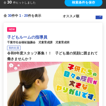
30
検索条件を保存
全
件ヒットしました
30
1
-
20
全
件中
件を表示
NEW
子どもルームの指導員
千葉市社会福祉協議会 児童育成課 児童育成班
契約社員
令和8年度スタッフ募集！！ 子ども達の笑顔に囲まれて
働きませんか？