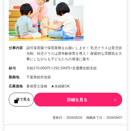
仕事内容
認可保育園で保育業務をお願いします！ 乳児クラスは育児担
当制、幼児クラスは異年齢保育を導入！ 家庭的な雰囲気を大
事にしながらも子どもたちの発達に最大…
給与
月給270,000円〜292,500円+交通費全額支給
勤務地
千葉県柏市加賀
応募資格
要保育士資格 ★未経験OK
詳細を見る
後で見る
更新日： 2026/05/26 掲載終了日： 2026/09/07