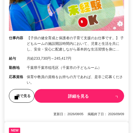
仕事内容
【子供の健全育成と保護者の子育て支援のお仕事です。】 子
どもルームの施設開設時間内において、児童と生活を共に
し、安全・安心に配慮しながら基本的な生活習慣を身に…
給与
月給233,730円～245,417円
勤務地
千葉県千葉市稲毛区（千葉市の子どもルーム）
応募資格
保育や教員の資格をお持ちの方であれば、是非ご応募くださ
い。
詳細を見る
後で見る
更新日： 2026/08/05 掲載終了日： 2026/09/09
NEW