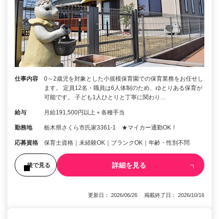
仕事内容
0～2歳児を対象とした小規模保育園での保育業務をお任せし
ます。 定員12名・職員は6人体制のため、ゆとりある保育が
可能です。 子ども1人ひとりと丁寧に関わり…
給与
月給191,500円以上＋各種手当
勤務地
栃木県さくら市氏家3361‐1 ★マイカー通勤OK！
応募資格
保育士資格｜未経験OK｜ブランクOK｜年齢・性別不問
詳細を見る
後で見る
更新日： 2026/06/26 掲載終了日： 2026/10/16