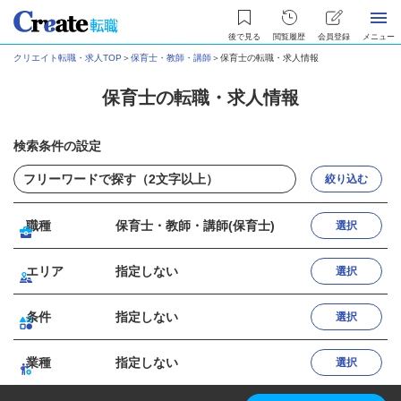
後で見る
閲覧履歴
会員登録
メニュー
クリエイト転職・求人TOP
＞
保育士・教師・講師
＞
保育士の転職・求人情報
保育士の転職・求人情報
検索条件の設定
絞り込む
職種
保育士・教師・講師(保育士)
選択
エリア
指定しない
選択
条件
指定しない
選択
業種
指定しない
選択