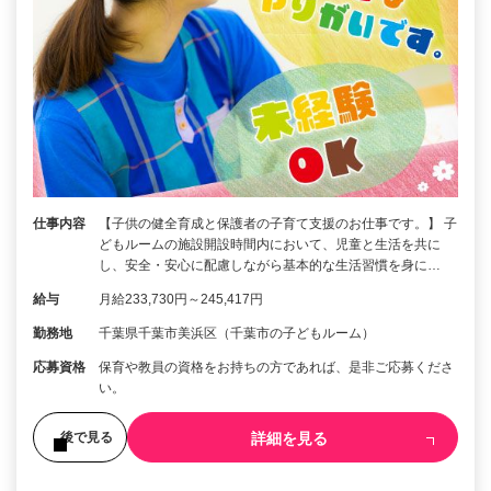
仕事内容
【子供の健全育成と保護者の子育て支援のお仕事です。】 子
どもルームの施設開設時間内において、児童と生活を共に
し、安全・安心に配慮しながら基本的な生活習慣を身に…
給与
月給233,730円～245,417円
勤務地
千葉県千葉市美浜区（千葉市の子どもルーム）
応募資格
保育や教員の資格をお持ちの方であれば、是非ご応募くださ
い。
詳細を見る
後で見る