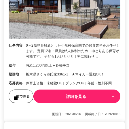
仕事内容
0～2歳児を対象とした小規模保育園での保育業務をお任せし
ます。 定員12名・職員は6人体制のため、ゆとりある保育が
可能です。 子ども1人ひとりと丁寧に関わり…
給与
時給1,200円以上＋各種手当
勤務地
栃木県さくら市氏家3361‐1 ★マイカー通勤OK！
応募資格
保育士資格｜未経験OK｜ブランクOK｜年齢・性別不問
詳細を見る
後で見る
更新日： 2026/06/26 掲載終了日： 2026/10/16