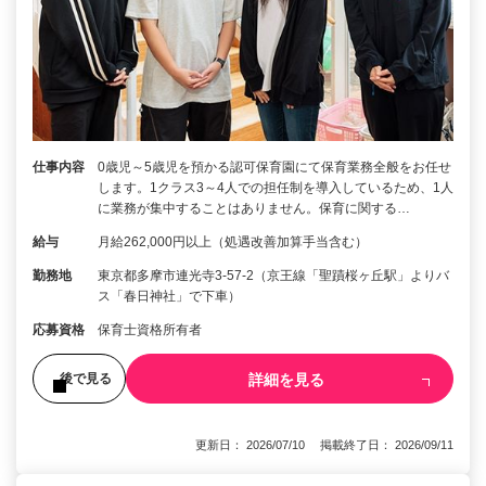
仕事内容
0歳児～5歳児を預かる認可保育園にて保育業務全般をお任せ
します。1クラス3～4人での担任制を導入しているため、1人
に業務が集中することはありません。保育に関する…
給与
月給262,000円以上（処遇改善加算手当含む）
勤務地
東京都多摩市連光寺3-57-2（京王線「聖蹟桜ヶ丘駅」よりバ
ス「春日神社」で下車）
応募資格
保育士資格所有者
詳細を見る
後で見る
更新日： 2026/07/10 掲載終了日： 2026/09/11