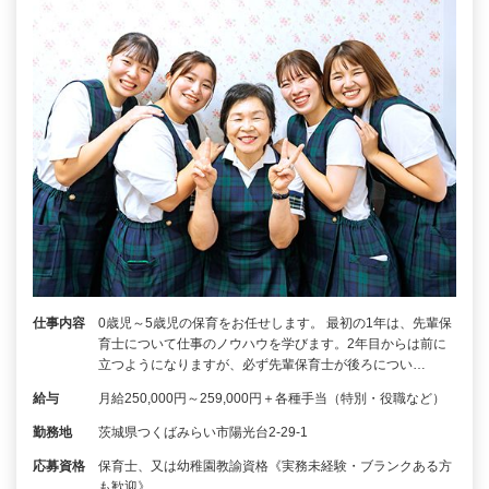
仕事内容
0歳児～5歳児の保育をお任せします。 最初の1年は、先輩保
育士について仕事のノウハウを学びます。2年目からは前に
立つようになりますが、必ず先輩保育士が後ろについ…
給与
月給250,000円～259,000円＋各種手当（特別・役職など）
勤務地
茨城県つくばみらい市陽光台2-29-1
応募資格
保育士、又は幼稚園教諭資格《実務未経験・ブランクある方
も歓迎》