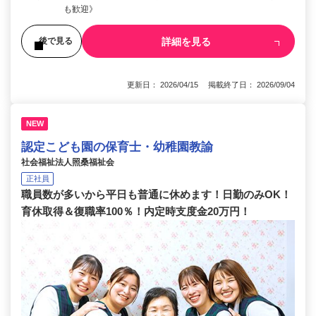
も歓迎》
詳細を見る
後で見る
更新日： 2026/04/15 掲載終了日： 2026/09/04
NEW
認定こども園の保育士・幼稚園教諭
社会福祉法人照桑福祉会
正社員
職員数が多いから平日も普通に休めます！日勤のみOK！
育休取得＆復職率100％！内定時支度金20万円！