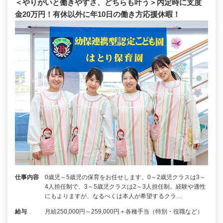
＜やりがいと働きやすさ、どちらも叶う＞内定時に支度
金20万円！有休以外に年10日の働き方応援休暇！
仕事内容
0歳児～5歳児の保育をお任せします。0～2歳児クラスは3～
4人担任制で、3～5歳児クラスは2～3人担任制。経験や適性
にもよりますが、なるべくは本人が希望するクラ…
給与
月給250,000円～259,000円＋各種手当（特別・役職など）