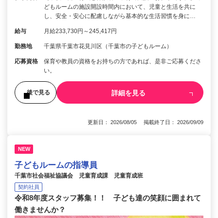
どもルームの施設開設時間内において、児童と生活を共に
し、安全・安心に配慮しながら基本的な生活習慣を身に…
給与
月給233,730円～245,417円
勤務地
千葉県千葉市花見川区（千葉市の子どもルーム）
応募資格
保育や教員の資格をお持ちの方であれば、是非ご応募くださ
い。
詳細を見る
後で見る
更新日： 2026/08/05 掲載終了日： 2026/09/09
NEW
子どもルームの指導員
千葉市社会福祉協議会 児童育成課 児童育成班
契約社員
令和8年度スタッフ募集！！ 子ども達の笑顔に囲まれて
働きませんか？