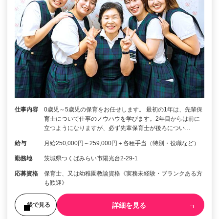
仕事内容
0歳児～5歳児の保育をお任せします。 最初の1年は、先輩保
育士について仕事のノウハウを学びます。2年目からは前に
立つようになりますが、必ず先輩保育士が後ろについ…
給与
月給250,000円～259,000円＋各種手当（特別・役職など）
勤務地
茨城県つくばみらい市陽光台2-29-1
応募資格
保育士、又は幼稚園教諭資格《実務未経験・ブランクある方
も歓迎》
詳細を見る
後で見る