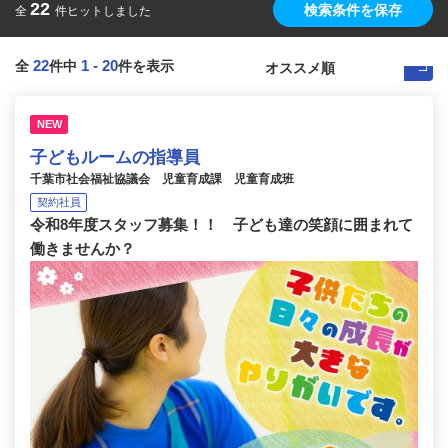
22
検索条件を保存
全
件ヒットしました
22
1
-
20
全
件中
件を表示
NEW
子どもルームの指導員
千葉市社会福祉協議会 児童育成課 児童育成班
契約社員
令和8年度スタッフ募集！！ 子ども達の笑顔に囲まれて
働きませんか？