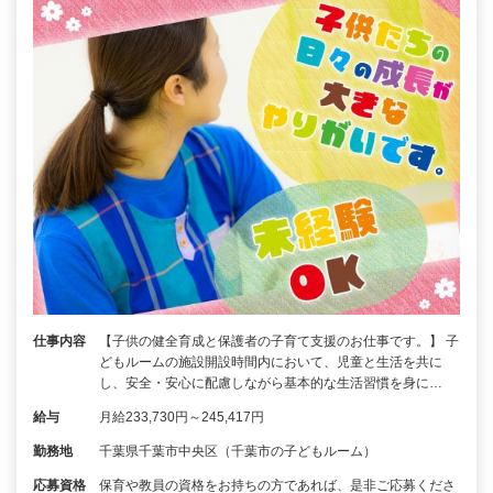
仕事内容
【子供の健全育成と保護者の子育て支援のお仕事です。】 子
どもルームの施設開設時間内において、児童と生活を共に
し、安全・安心に配慮しながら基本的な生活習慣を身に…
給与
月給233,730円～245,417円
勤務地
千葉県千葉市中央区（千葉市の子どもルーム）
応募資格
保育や教員の資格をお持ちの方であれば、是非ご応募くださ