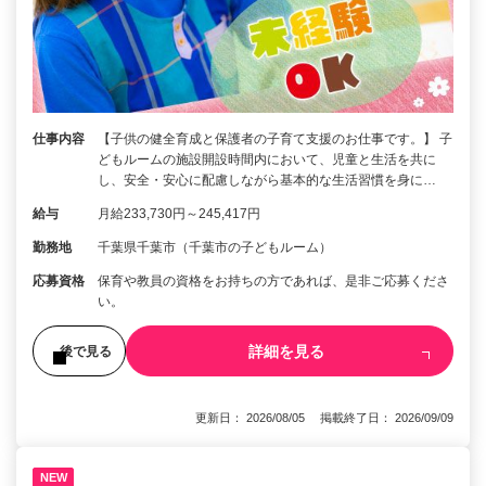
仕事内容
【子供の健全育成と保護者の子育て支援のお仕事です。】 子
どもルームの施設開設時間内において、児童と生活を共に
し、安全・安心に配慮しながら基本的な生活習慣を身に…
給与
月給233,730円～245,417円
勤務地
千葉県千葉市（千葉市の子どもルーム）
応募資格
保育や教員の資格をお持ちの方であれば、是非ご応募くださ
い。
詳細を見る
後で見る
更新日： 2026/08/05 掲載終了日： 2026/09/09
NEW