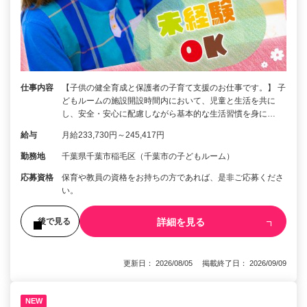
仕事内容
【子供の健全育成と保護者の子育て支援のお仕事です。】 子
どもルームの施設開設時間内において、児童と生活を共に
し、安全・安心に配慮しながら基本的な生活習慣を身に…
給与
月給233,730円～245,417円
勤務地
千葉県千葉市稲毛区（千葉市の子どもルーム）
応募資格
保育や教員の資格をお持ちの方であれば、是非ご応募くださ
い。
詳細を見る
後で見る
更新日： 2026/08/05 掲載終了日： 2026/09/09
NEW