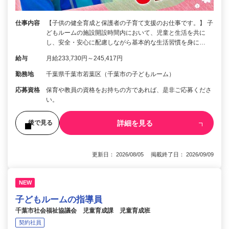
仕事内容
【子供の健全育成と保護者の子育て支援のお仕事です。】 子
どもルームの施設開設時間内において、児童と生活を共に
し、安全・安心に配慮しながら基本的な生活習慣を身に…
給与
月給233,730円～245,417円
勤務地
千葉県千葉市若葉区（千葉市の子どもルーム）
応募資格
保育や教員の資格をお持ちの方であれば、是非ご応募くださ
い。
詳細を見る
後で見る
更新日： 2026/08/05 掲載終了日： 2026/09/09
NEW
子どもルームの指導員
千葉市社会福祉協議会 児童育成課 児童育成班
契約社員