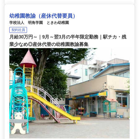
幼稚園教諭（産休代替要員）
学校法人 明角学園 ときわ幼稚園
契約社員
月給30万円～｜9月～翌3月の半年限定勤務｜駅チカ・残
業少なめ◎産休代替の幼稚園教諭募集