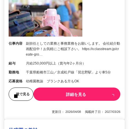
仕事内容
副担任としての業務と事務業務をお願いします。 会社紹介動
画配信中！お気軽にご相談下さい。 https://v.classtream.jp/cr
eate-gro…
給与
月給250,000円以上（賞与年2ヶ月分）
勤務地
千葉県船橋市三山／京成松戸線「習志野駅」より車5分
応募資格
幼稚園教諭 ブランクある方もOK
詳細を見る
後で見る
更新日： 2026/04/08 掲載終了日： 2027/03/26