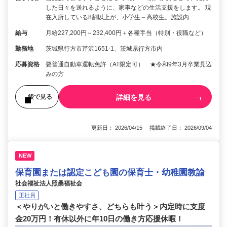
した日々を送れるように、家事などの生活支援をします。 現
在入所している8割以上が、小学生～高校生。施設内…
給与
月給227,200円～232,400円＋各種手当（特別・役職など）
勤務地
茨城県行方市芹沢1651-1、茨城県行方市内
応募資格
要普通自動車運転免許（AT限定可） ★令和9年3月卒業見込
みの方
詳細を見る
後で見る
更新日： 2026/04/15 掲載終了日： 2026/09/04
NEW
保育園または認定こども園の保育士・幼稚園教諭
社会福祉法人照桑福祉会
正社員
＜やりがいと働きやすさ、どちらも叶う＞内定時に支度
金20万円！有休以外に年10日の働き方応援休暇！