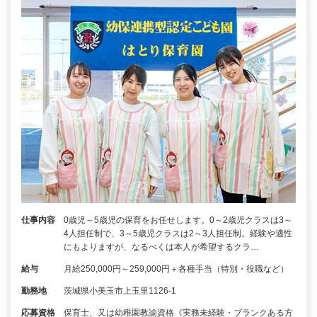
仕事内容
0歳児～5歳児の保育をお任せします。0～2歳児クラスは3～
4人担任制で、3～5歳児クラスは2～3人担任制。経験や適性
にもよりますが、なるべくは本人が希望するクラ…
給与
月給250,000円～259,000円＋各種手当（特別・役職など）
勤務地
茨城県小美玉市上玉里1126-1
応募資格
保育士、又は幼稚園教諭資格《実務未経験・ブランクある方