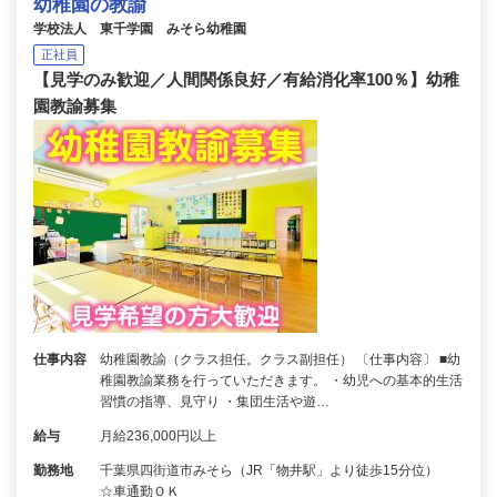
幼稚園の教諭
学校法人 東千学園 みそら幼稚園
正社員
【見学のみ歓迎／人間関係良好／有給消化率100％】幼稚
園教諭募集
仕事内容
幼稚園教諭（クラス担任。クラス副担任） 〔仕事内容〕 ■幼
稚園教諭業務を行っていただきます。 ・幼児への基本的生活
習慣の指導、見守り ・集団生活や遊…
給与
月給236,000円以上
勤務地
千葉県四街道市みそら（JR「物井駅」より徒歩15分位）
☆車通勤ＯＫ