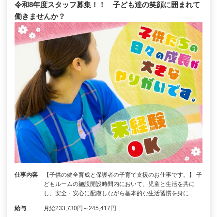
令和8年度スタッフ募集！！ 子ども達の笑顔に囲まれて
働きませんか？
仕事内容
【子供の健全育成と保護者の子育て支援のお仕事です。】 子
どもルームの施設開設時間内において、児童と生活を共に
し、安全・安心に配慮しながら基本的な生活習慣を身に…
給与
月給233,730円～245,417円