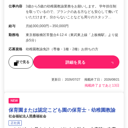
仕事内容
3歳から5歳の幼稚園教諭業務をお願いします。 学年担任制
を取っているので、ブランクのある方なども安心して働いて
いただけます。分からないことなども周りのスタッフ…
給与
月給300,000円～350,000円
勤務地
東京都板橋区常盤台4-12-4（東武東上線「上板橋駅」より徒
歩5分）
応募資格
幼稚園教諭免許（専修・1種・2種）お持ちの方
詳細を見る
後で見る
更新日： 2026/07/27 掲載終了日： 2026/08/21
掲載終了まであと13日
NEW
保育園または認定こども園の保育士・幼稚園教諭
社会福祉法人照桑福祉会
正社員