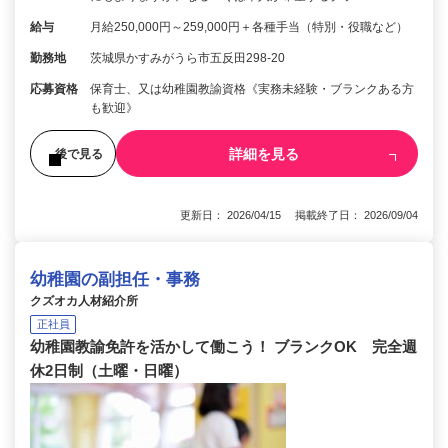
給与
月給250,000円～259,000円＋各種手当（特別・役職など）
勤務地
茨城県かすみがうら市五反田298-20
応募資格
保育士、又は幼稚園教諭資格《実務未経験・ブランクある方
も歓迎》
詳細を見る
後で見る
更新日： 2026/04/15 掲載終了日： 2026/09/04
幼稚園の副担任・事務
クズオカ人材紹介所
正社員
幼稚園教諭免許を活かして働こう！ ブランクOK 完全週
休2日制（土曜・日曜）