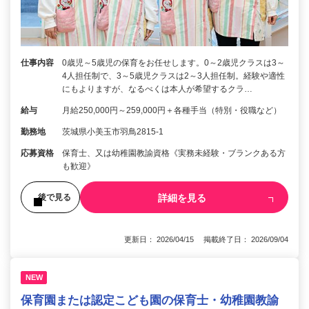
仕事内容
0歳児～5歳児の保育をお任せします。0～2歳児クラスは3～
4人担任制で、3～5歳児クラスは2～3人担任制。経験や適性
にもよりますが、なるべくは本人が希望するクラ…
給与
月給250,000円～259,000円＋各種手当（特別・役職など）
勤務地
茨城県小美玉市羽鳥2815-1
応募資格
保育士、又は幼稚園教諭資格《実務未経験・ブランクある方
も歓迎》
詳細を見る
後で見る
更新日： 2026/04/15 掲載終了日： 2026/09/04
NEW
保育園または認定こども園の保育士・幼稚園教諭