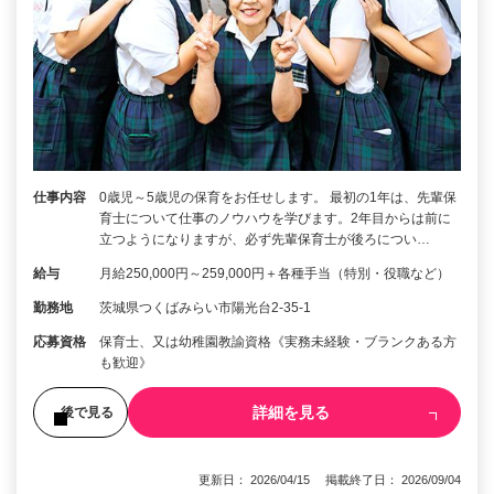
仕事内容
0歳児～5歳児の保育をお任せします。 最初の1年は、先輩保
育士について仕事のノウハウを学びます。2年目からは前に
立つようになりますが、必ず先輩保育士が後ろについ…
給与
月給250,000円～259,000円＋各種手当（特別・役職など）
勤務地
茨城県つくばみらい市陽光台2-35-1
応募資格
保育士、又は幼稚園教諭資格《実務未経験・ブランクある方
も歓迎》
詳細を見る
後で見る
更新日： 2026/04/15 掲載終了日： 2026/09/04