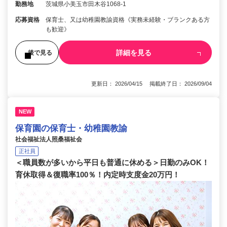
勤務地
茨城県小美玉市田木谷1068-1
応募資格
保育士、又は幼稚園教諭資格《実務未経験・ブランクある方
も歓迎》
詳細を見る
後で見る
更新日： 2026/04/15 掲載終了日： 2026/09/04
NEW
保育園の保育士・幼稚園教諭
社会福祉法人照桑福祉会
正社員
＜職員数が多いから平日も普通に休める＞日勤のみOK！
育休取得＆復職率100％！内定時支度金20万円！