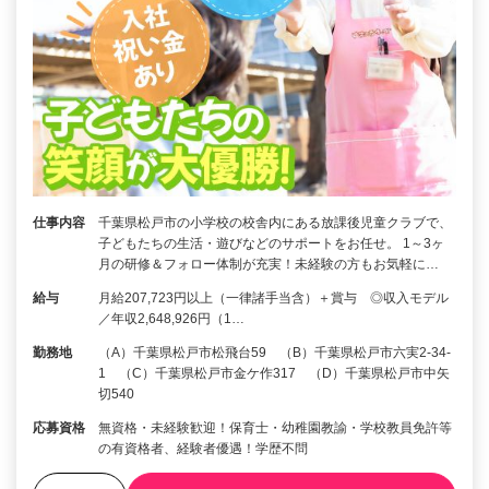
仕事内容
千葉県松戸市の小学校の校舎内にある放課後児童クラブで、
子どもたちの生活・遊びなどのサポートをお任せ。 1～3ヶ
月の研修＆フォロー体制が充実！未経験の方もお気軽に…
給与
月給207,723円以上（一律諸手当含）＋賞与 ◎収入モデル
／年収2,648,926円（1…
勤務地
（A）千葉県松戸市松飛台59 （B）千葉県松戸市六実2-34-
1 （C）千葉県松戸市金ケ作317 （D）千葉県松戸市中矢
切540
応募資格
無資格・未経験歓迎！保育士・幼稚園教諭・学校教員免許等
の有資格者、経験者優遇！学歴不問