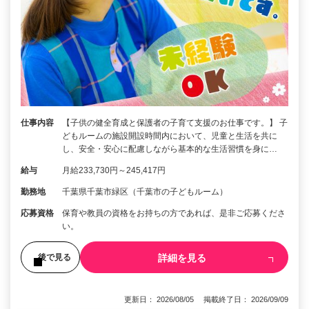
仕事内容
【子供の健全育成と保護者の子育て支援のお仕事です。】 子
どもルームの施設開設時間内において、児童と生活を共に
し、安全・安心に配慮しながら基本的な生活習慣を身に…
給与
月給233,730円～245,417円
勤務地
千葉県千葉市緑区（千葉市の子どもルーム）
応募資格
保育や教員の資格をお持ちの方であれば、是非ご応募くださ
い。
詳細を見る
後で見る
更新日： 2026/08/05 掲載終了日： 2026/09/09