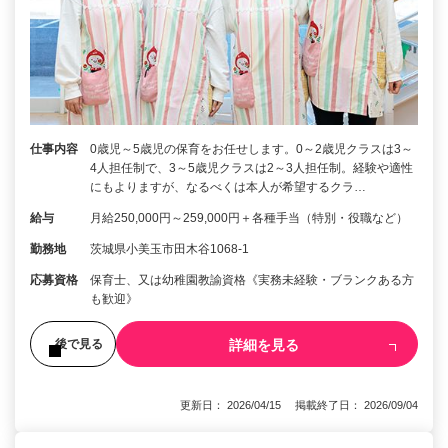
仕事内容
0歳児～5歳児の保育をお任せします。0～2歳児クラスは3～
4人担任制で、3～5歳児クラスは2～3人担任制。経験や適性
にもよりますが、なるべくは本人が希望するクラ…
給与
月給250,000円～259,000円＋各種手当（特別・役職など）
勤務地
茨城県小美玉市田木谷1068-1
応募資格
保育士、又は幼稚園教諭資格《実務未経験・ブランクある方
も歓迎》
詳細を見る
後で見る
更新日： 2026/04/15 掲載終了日： 2026/09/04