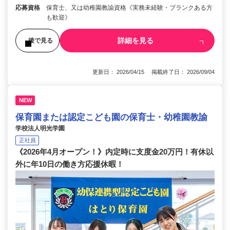
応募資格
保育士、又は幼稚園教諭資格《実務未経験・ブランクある方
も歓迎》
詳細を見る
後で見る
更新日： 2026/04/15 掲載終了日： 2026/09/04
NEW
保育園または認定こども園の保育士・幼稚園教諭
学校法人明光学園
正社員
《2026年4月オープン！》内定時に支度金20万円！有休以
外に年10日の働き方応援休暇！