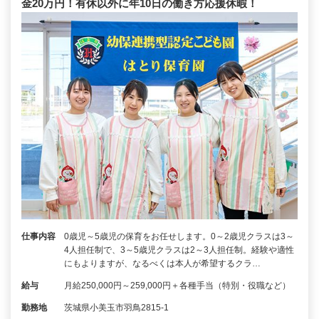
金20万円！有休以外に年10日の働き方応援休暇！
仕事内容
0歳児～5歳児の保育をお任せします。0～2歳児クラスは3～
4人担任制で、3～5歳児クラスは2～3人担任制。経験や適性
にもよりますが、なるべくは本人が希望するクラ…
給与
月給250,000円～259,000円＋各種手当（特別・役職など）
勤務地
茨城県小美玉市羽鳥2815-1