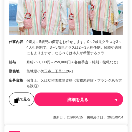
仕事内容
0歳児～5歳児の保育をお任せします。0～2歳児クラスは3～
4人担任制で、3～5歳児クラスは2～3人担任制。経験や適性
にもよりますが、なるべくは本人が希望するクラ…
給与
月給250,000円～259,000円＋各種手当（特別・役職など）
勤務地
茨城県小美玉市上玉里1126-1
応募資格
保育士、又は幼稚園教諭資格《実務未経験・ブランクある方
も歓迎》
詳細を見る
後で見る
更新日： 2026/04/15 掲載終了日： 2026/09/04