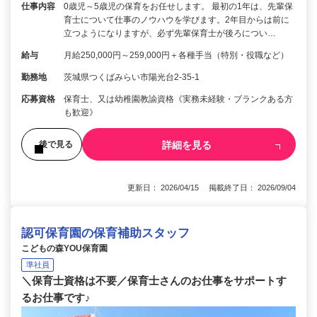
仕事内容
0歳児～5歳児の保育をお任せします。 最初の1年は、先輩保
育士について仕事のノウハウを学びます。2年目からは前に
立つようになりますが、必ず先輩保育士が後ろについ…
給与
月給250,000円～259,000円＋各種手当（特別・役職など）
勤務地
茨城県つくばみらい市陽光台2-35-1
応募資格
保育士、又は幼稚園教諭資格《実務未経験・ブランクある方
も歓迎》
詳細を見る
後で見る
更新日： 2026/04/15 掲載終了日： 2026/09/04
認可保育園の保育補助スタッフ
こどもの森YOU保育園
準社員
＼保育士資格は不要／保育士さんのお仕事をサポートす
るお仕事です♪