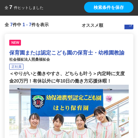
7
検索条件を保存
全
件ヒットしました
7
1
-
7
全
件中
件を表示
NEW
保育園または認定こども園の保育士・幼稚園教諭
社会福祉法人照桑福祉会
正社員
＜やりがいと働きやすさ、どちらも叶う＞内定時に支度
金20万円！有休以外に年10日の働き方応援休暇！