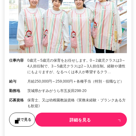
仕事内容
0歳児～5歳児の保育をお任せします。0～2歳児クラスは3～
4人担任制で、3～5歳児クラスは2～3人担任制。経験や適性
にもよりますが、なるべくは本人が希望するクラ…
給与
月給250,000円～259,000円＋各種手当（特別・役職など）
勤務地
茨城県かすみがうら市五反田298-20
応募資格
保育士、又は幼稚園教諭資格《実務未経験・ブランクある方
も歓迎》
詳細を見る
後で見る