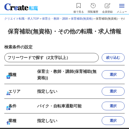
後で見る
閲覧履歴
会員登録
メニュー
クリエイト転職・求人TOP
＞
保育士・教師・講師
＞
保育補助(無資格)
＞
保育補助(無資格)・その
保育補助(無資格)・その他の転職・求人情報
検索条件の設定
絞り込む
保育士・教師・講師(保育補助(無
職種
選択
資格))
エリア
指定しない
選択
条件
バイク・自転車通勤可能
選択
業種
指定しない
選択