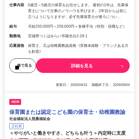
仕事内容
0歳児～5歳児の保育をお任せします。 最初の1年は、先輩保
育士について仕事のノウハウを学びます。2年目からは前に
立つようになりますが、必ず先輩保育士が後ろについ…
給与
月給250,000円～259,000円＋各種手当（特別・役職など）
勤務地
茨城県つくばみらい市陽光台2-29-1
応募資格
保育士、又は幼稚園教諭資格《実務未経験・ブランクある方
も歓迎》
詳細を見る
後で見る
更新日： 2026/04/15 掲載終了日： 2026/09/04
NEW
保育園または認定こども園の保育士・幼稚園教諭
社会福祉法人照桑福祉会
正社員
＜やりがいと働きやすさ、どちらも叶う＞内定時に支度