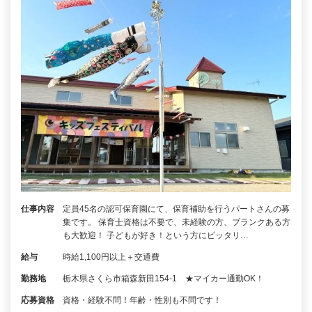
仕事内容
定員45名の認可保育園にて、保育補助を行うパートさんの募
集です。 保育士資格は不要で、未経験の方、ブランクある方
も大歓迎！ 子どもが好き！という方にピッタリ…
給与
時給1,100円以上＋交通費
勤務地
栃木県さくら市箱森新田154‐1 ★マイカー通勤OK！
応募資格
資格・経験不問！年齢・性別も不問です！