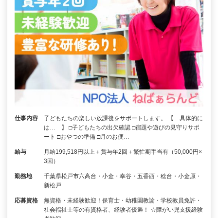
仕事内容
子どもたちの楽しい放課後をサポートします。 【 具体的に
は… 】 □子どもたちの出欠確認 □宿題や遊びの見守りサポ
ート □おやつの準備 □月のお便…
給与
月給199,518円以上＋賞与年2回＋繁忙期手当有（50,000円×
3回）
勤務地
千葉県松戸市六高台・小金・幸谷・五香西・稔台・小金原・
新松戸
応募資格
無資格・未経験歓迎！保育士・幼稚園教諭・学校教員免許・
社会福祉士等の有資格者、経験者優遇！ ☆障がい児支援経験