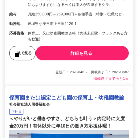
にもよりますが、なるべくは本人が希望するクラ…
給与
月給250,000円～259,000円＋各種手当（特別・役職など）
勤務地
茨城県小美玉市上玉里1126-1
応募資格
保育士、又は幼稚園教諭資格《実務未経験・ブランクある方
も歓迎》
詳細を見る
後で見る
更新日： 2026/04/15 掲載終了日： 2026/08/07
掲載終了まであと1日
保育園または認定こども園の保育士・幼稚園教諭
社会福祉法人照桑福祉会
正社員
＜やりがいと働きやすさ、どちらも叶う＞内定時に支度
金20万円！有休以外に年10日の働き方応援休暇！