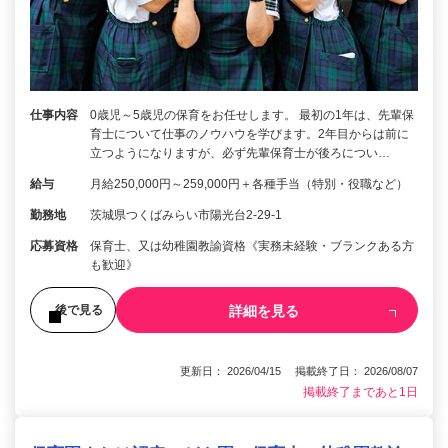
仕事内容
0歳児～5歳児の保育をお任せします。 最初の1年は、先輩保
育士について仕事のノウハウを学びます。2年目からは前に
立つようになりますが、必ず先輩保育士が後ろについ…
給与
月給250,000円～259,000円＋各種手当（特別・役職など）
勤務地
茨城県つくばみらい市陽光台2-29-1
応募資格
保育士、又は幼稚園教諭資格《実務未経験・ブランクある方
も歓迎》
詳細を見る
後で見る
更新日： 2026/04/15 掲載終了日： 2026/08/07
掲載終了まであと1日