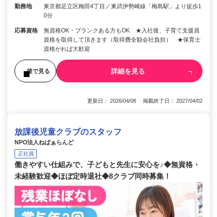
勤務地
東京都足立区梅田4丁目／東武伊勢崎線「梅島駅」より徒歩1
0分
応募資格
無資格OK・ブランクある方もOK ★入社後、子育て支援員
資格を取得して頂きます（取得費全額会社負担） ★保育士
資格がれば大歓迎
詳細を見る
後で見る
更新日： 2026/04/08 掲載終了日： 2027/04/02
放課後児童クラブのスタッフ
NPO法人ねばぁらんど
正社員
働きやすい仕組みで、子どもと先生に安心を♪◆無資格・
未経験歓迎◆ほぼ定時退社◆8クラブ同時募集！