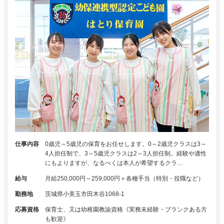
仕事内容
0歳児～5歳児の保育をお任せします。0～2歳児クラスは3～
4人担任制で、3～5歳児クラスは2～3人担任制。経験や適性
にもよりますが、なるべくは本人が希望するクラ…
給与
月給250,000円～259,000円＋各種手当（特別・役職など）
勤務地
茨城県小美玉市田木谷1068-1
応募資格
保育士、又は幼稚園教諭資格《実務未経験・ブランクある方
も歓迎》