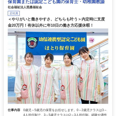
保育園または認定こども園の保育士・幼稚園教諭
社会福祉法人照桑福祉会
正社員
＜やりがいと働きやすさ、どちらも叶う＞内定時に支度
金20万円！有休以外に年10日の働き方応援休暇！
仕事内容
0歳児～5歳児の保育をお任せします。0～2歳児クラスは3～
4人担任制で、3～5歳児クラスは2～3人担任制。経験や適性