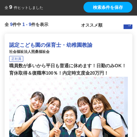
9
検索条件を保存
全
件ヒットしました
9
1
-
9
全
件中
件を表示
認定こども園の保育士・幼稚園教諭
社会福祉法人照桑福祉会
正社員
職員数が多いから平日も普通に休めます！日勤のみOK！
育休取得＆復職率100％！内定時支度金20万円！