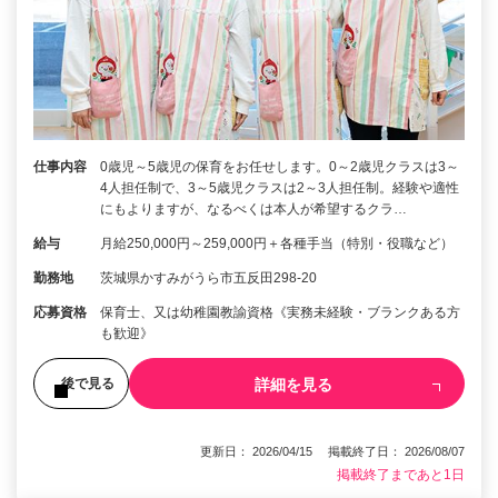
仕事内容
0歳児～5歳児の保育をお任せします。0～2歳児クラスは3～
4人担任制で、3～5歳児クラスは2～3人担任制。経験や適性
にもよりますが、なるべくは本人が希望するクラ…
給与
月給250,000円～259,000円＋各種手当（特別・役職など）
勤務地
茨城県かすみがうら市五反田298-20
応募資格
保育士、又は幼稚園教諭資格《実務未経験・ブランクある方
も歓迎》
詳細を見る
後で見る
更新日： 2026/04/15 掲載終了日： 2026/08/07
掲載終了まであと1日