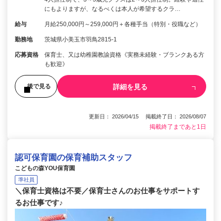
にもよりますが、なるべくは本人が希望するクラ…
給与
月給250,000円～259,000円＋各種手当（特別・役職など）
勤務地
茨城県小美玉市羽鳥2815-1
応募資格
保育士、又は幼稚園教諭資格《実務未経験・ブランクある方
も歓迎》
詳細を見る
後で見る
更新日： 2026/04/15 掲載終了日： 2026/08/07
掲載終了まであと1日
認可保育園の保育補助スタッフ
こどもの森YOU保育園
準社員
＼保育士資格は不要／保育士さんのお仕事をサポートす
るお仕事です♪