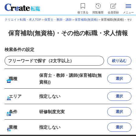
後で見る
閲覧履歴
会員登録
メニュー
クリエイト転職・求人TOP
＞
保育士・教師・講師
＞
保育補助(無資格)
＞
保育補助(無資格)・その
保育補助(無資格)・その他の転職・求人情報
検索条件の設定
絞り込む
保育士・教師・講師(保育補助(無
職種
選択
資格))
エリア
指定しない
選択
条件
研修制度充実
選択
業種
指定しない
選択