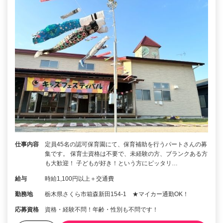
仕事内容
定員45名の認可保育園にて、保育補助を行うパートさんの募
集です。 保育士資格は不要で、未経験の方、ブランクある方
も大歓迎！ 子どもが好き！という方にピッタリ…
給与
時給1,100円以上＋交通費
勤務地
栃木県さくら市箱森新田154‐1 ★マイカー通勤OK！
応募資格
資格・経験不問！年齢・性別も不問です！