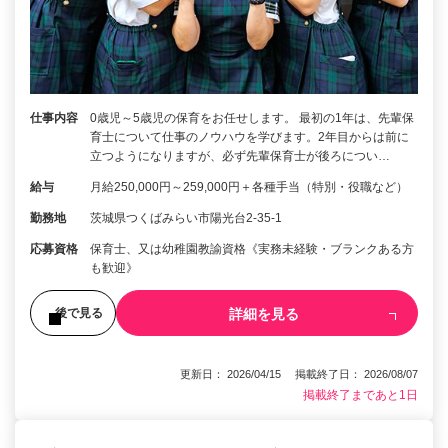
仕事内容
0歳児～5歳児の保育をお任せします。 最初の1年は、先輩保
育士について仕事のノウハウを学びます。2年目からは前に
立つようになりますが、必ず先輩保育士が後ろについ…
給与
月給250,000円～259,000円＋各種手当（特別・役職など）
勤務地
茨城県つくばみらい市陽光台2-35-1
応募資格
保育士、又は幼稚園教諭資格《実務未経験・ブランクある方
も歓迎》
詳細を見る
後で見る
更新日： 2026/04/15 掲載終了日： 2026/08/07
掲載終了まであと1日