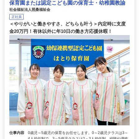
保育園または認定こども園の保育士・幼稚園教諭
社会福祉法人照桑福祉会
正社員
＜やりがいと働きやすさ、どちらも叶う＞内定時に支度
金20万円！有休以外に年10日の働き方応援休暇！
仕事内容
0歳児～5歳児の保育をお任せします。0～2歳児クラスは3～
4人担任制で、3～5歳児クラスは2～3人担任制。経験や適性