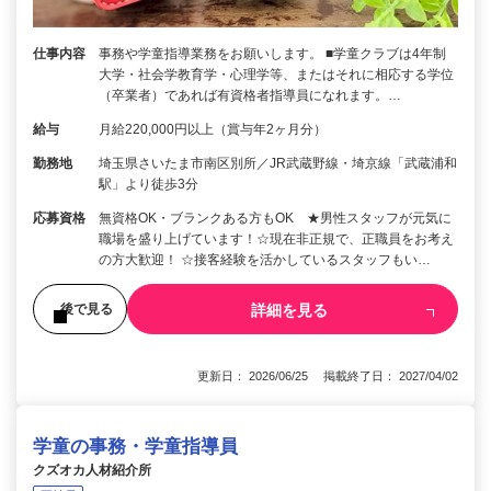
仕事内容
事務や学童指導業務をお願いします。 ■学童クラブは4年制
大学・社会学教育学・心理学等、またはそれに相応する学位
（卒業者）であれば有資格者指導員になれます。…
給与
月給220,000円以上（賞与年2ヶ月分）
勤務地
埼玉県さいたま市南区別所／JR武蔵野線・埼京線「武蔵浦和
駅」より徒歩3分
応募資格
無資格OK・ブランクある方もOK ★男性スタッフが元気に
職場を盛り上げています！☆現在非正規で、正職員をお考え
の方大歓迎！ ☆接客経験を活かしているスタッフもい…
詳細を見る
後で見る
更新日： 2026/06/25 掲載終了日： 2027/04/02
学童の事務・学童指導員
クズオカ人材紹介所