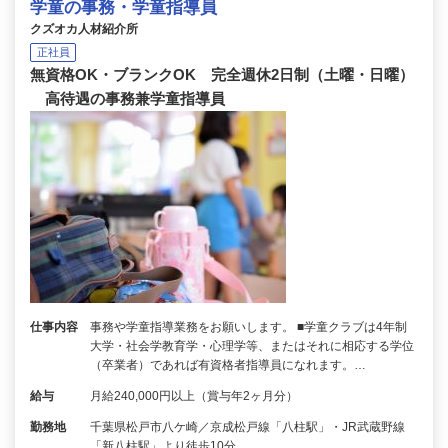
学童の事務・学童指導員
クズオカ人材紹介所
正社員
無資格OK・ブランクOK 完全週休2日制（土曜・日曜）
高待遇の事務兼学童指導員
仕事内容
事務や学童指導業務をお願いします。 ■学童クラブは4年制
大学・社会学教育学・心理学等、またはそれに相応する学位
（卒業者）であれば有資格者指導員になれます。…
給与
月給240,000円以上（賞与年2ヶ月分）
勤務地
千葉県松戸市八ケ崎／京成松戸線「八柱駅」・JR武蔵野線
「新八柱駅」より徒歩10分