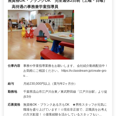
無資格OK・ブランクOK 完全週休2日制（土曜・日曜）
高待遇の事務兼学童指導員
仕事内容
事務や学童指導業務をお願いします。 会社紹介動画配信中！
お気軽にご相談ください。 https://v.classtream.jp/create-gro
u…
給与
月給230,000円以上（賞与年2ヶ月分）
勤務地
千葉県流山市江戸川台東／東武野田線「江戸川台駅」より徒
歩3分
応募資格
無資格OK・ブランクある方もOK ★男性スタッフが元気に
職場を盛り上げています！☆現在非正規で、正職員をお考え
の方大歓迎！ ☆接客経験を活かしているスタッフもい…