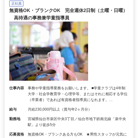
正社員
無資格OK・ブランクOK 完全週休2日制（土曜・日曜）
高待遇の事務兼学童指導員
仕事内容
事務や学童指導業務をお願いします。 ■学童クラブは4年制
大学・社会学教育学・心理学等、またはそれに相応する学位
（卒業者）であれば有資格者指導員になれます。…
給与
月給230,000円以上（賞与年2ヶ月分）
勤務地
宮城県仙台市泉区中央3丁目／仙台市地下鉄南北線「泉中央
駅」より徒歩5分
応募資格
無資格OK・ブランクある方もOK ★男性スタッフが元気に