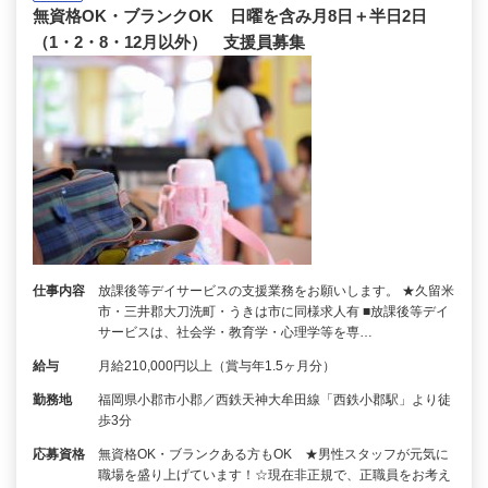
無資格OK・ブランクOK 日曜を含み月8日＋半日2日
（1・2・8・12月以外） 支援員募集
仕事内容
放課後等デイサービスの支援業務をお願いします。 ★久留米
市・三井郡大刀洗町・うきは市に同様求人有 ■放課後等デイ
サービスは、社会学・教育学・心理学等を専…
給与
月給210,000円以上（賞与年1.5ヶ月分）
勤務地
福岡県小郡市小郡／西鉄天神大牟田線「西鉄小郡駅」より徒
歩3分
応募資格
無資格OK・ブランクある方もOK ★男性スタッフが元気に
職場を盛り上げています！☆現在非正規で、正職員をお考え