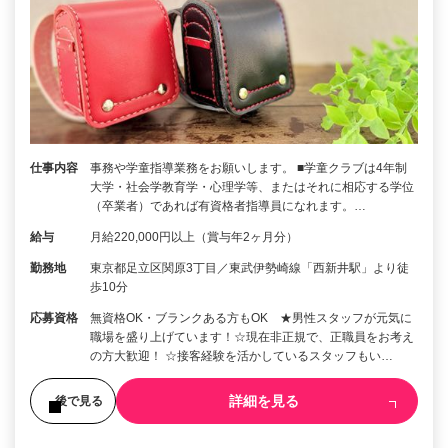
仕事内容
事務や学童指導業務をお願いします。 ■学童クラブは4年制
大学・社会学教育学・心理学等、またはそれに相応する学位
（卒業者）であれば有資格者指導員になれます。…
給与
月給220,000円以上（賞与年2ヶ月分）
勤務地
東京都足立区関原3丁目／東武伊勢崎線「西新井駅」より徒
歩10分
応募資格
無資格OK・ブランクある方もOK ★男性スタッフが元気に
職場を盛り上げています！☆現在非正規で、正職員をお考え
の方大歓迎！ ☆接客経験を活かしているスタッフもい…
詳細を見る
後で見る