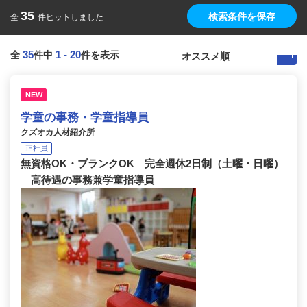
35
検索条件を保存
全
件ヒットしました
35
1
-
20
全
件中
件を表示
NEW
学童の事務・学童指導員
クズオカ人材紹介所
正社員
無資格OK・ブランクOK 完全週休2日制（土曜・日曜）
高待遇の事務兼学童指導員