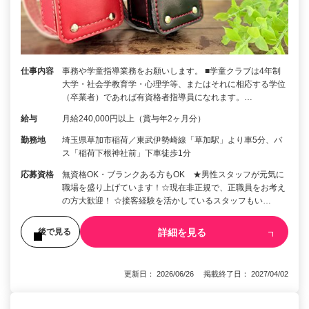
仕事内容
事務や学童指導業務をお願いします。 ■学童クラブは4年制
大学・社会学教育学・心理学等、またはそれに相応する学位
（卒業者）であれば有資格者指導員になれます。…
給与
月給240,000円以上（賞与年2ヶ月分）
勤務地
埼玉県草加市稲荷／東武伊勢崎線「草加駅」より車5分、バ
ス「稲荷下根神社前」下車徒歩1分
応募資格
無資格OK・ブランクある方もOK ★男性スタッフが元気に
職場を盛り上げています！☆現在非正規で、正職員をお考え
の方大歓迎！ ☆接客経験を活かしているスタッフもい…
詳細を見る
後で見る
更新日： 2026/06/26 掲載終了日： 2027/04/02