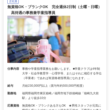
正社員
無資格OK・ブランクOK 完全週休2日制（土曜・日曜）
高待遇の事務兼学童指導員
仕事内容
事務や学童指導業務をお願いします。 ■学童クラブは4年制
大学・社会学教育学・心理学等、またはそれに相応する学位
（卒業者）であれば有資格者指導員になれます。…
給与
月給230,000円以上（賞与年約500,000円程度）
勤務地
福岡県福岡市東区箱崎／福岡市地下鉄箱崎線「箱崎九大前
駅」より徒歩10分
応募資格
無資格OK・ブランクある方もOK ★男性スタッフが元気に