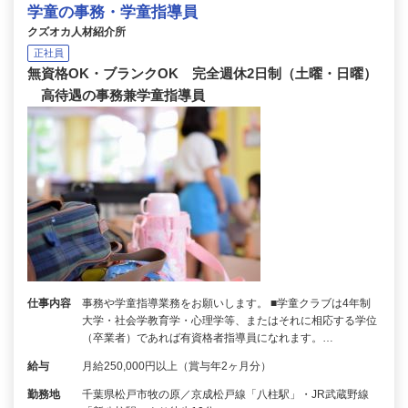
学童の事務・学童指導員
クズオカ人材紹介所
正社員
無資格OK・ブランクOK 完全週休2日制（土曜・日曜）
高待遇の事務兼学童指導員
仕事内容
事務や学童指導業務をお願いします。 ■学童クラブは4年制
大学・社会学教育学・心理学等、またはそれに相応する学位
（卒業者）であれば有資格者指導員になれます。…
給与
月給250,000円以上（賞与年2ヶ月分）
勤務地
千葉県松戸市牧の原／京成松戸線「八柱駅」・JR武蔵野線