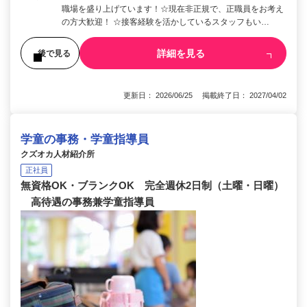
職場を盛り上げています！☆現在非正規で、正職員をお考え
の方大歓迎！ ☆接客経験を活かしているスタッフもい…
詳細を見る
後で見る
更新日： 2026/06/25 掲載終了日： 2027/04/02
学童の事務・学童指導員
クズオカ人材紹介所
正社員
無資格OK・ブランクOK 完全週休2日制（土曜・日曜）
高待遇の事務兼学童指導員