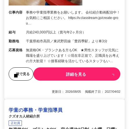
仕事内容
事務や学童指導業務をお願いします。 会社紹介動画配信中！
お気軽にご相談ください。 https://v.classtream.jp/create-gro
u…
給与
月給240,000円以上（賞与年2ヶ月分）
勤務地
千葉県柏市高田／東武野田線「豊四季駅」より車3分
応募資格
無資格OK・ブランクある方もOK ★男性スタッフが元気に
職場を盛り上げています！☆現在非正規で、正職員をお考え
の方大歓迎！ ☆接客経験を活かしているスタッフもい…
詳細を見る
後で見る
更新日： 2026/08/05 掲載終了日： 2027/04/02
学童の事務・学童指導員
クズオカ人材紹介所
正社員