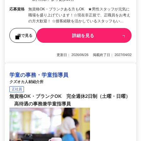
応募資格
無資格OK・ブランクある方もOK ★男性スタッフが元気に
職場を盛り上げています！☆現在非正規で、正職員をお考え
の方大歓迎！ ☆接客経験を活かしているスタッフもい…
詳細を見る
後で見る
更新日： 2026/06/26 掲載終了日： 2027/04/02
学童の事務・学童指導員
クズオカ人材紹介所
正社員
無資格OK・ブランクOK 完全週休2日制（土曜・日曜）
高待遇の事務兼学童指導員