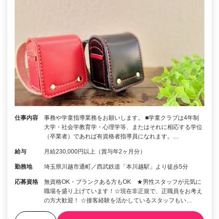
仕事内容
事務や学童指導業務をお願いします。 ■学童クラブは4年制
大学・社会学教育学・心理学等、またはそれに相応する学位
（卒業者）であれば有資格者指導員になれます。…
給与
月給230,000円以上（賞与年2ヶ月分）
勤務地
埼玉県川越市通町／西武鉄道「本川越駅」より徒歩5分
応募資格
無資格OK・ブランクある方もOK ★男性スタッフが元気に
職場を盛り上げています！☆現在非正規で、正職員をお考え
の方大歓迎！ ☆接客経験を活かしているスタッフもい…