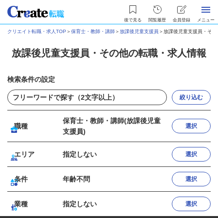
後で見る
閲覧履歴
会員登録
メニュー
クリエイト転職・求人TOP
＞
保育士・教師・講師
＞
放課後児童支援員
＞
放課後児童支援員・その
放課後児童支援員・その他の転職・求人情報
検索条件の設定
絞り込む
保育士・教師・講師(放課後児童
職種
選択
支援員)
エリア
指定しない
選択
条件
年齢不問
選択
業種
指定しない
選択