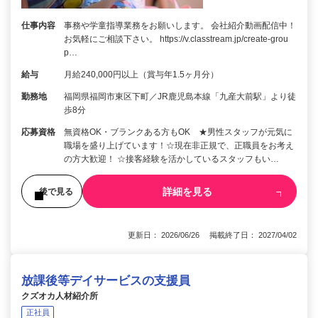
仕事内容
事務や学童指導業務をお願いします。 会社紹介動画配信中！
お気軽にご相談下さい。 https://v.classtream.jp/create-grou
p…
給与
月給240,000円以上（賞与年1.5ヶ月分）
勤務地
福岡県福岡市東区下町／JR鹿児島本線「九産大前駅」より徒
歩8分
応募資格
無資格OK・ブランクある方もOK ★男性スタッフが元気に
職場を盛り上げています！☆現在非正規で、正職員をお考え
の方大歓迎！ ☆接客経験を活かしているスタッフもい…
詳細を見る
後で見る
更新日： 2026/06/26 掲載終了日： 2027/04/02
放課後等デイサービスの支援員
クズオカ人材紹介所
正社員