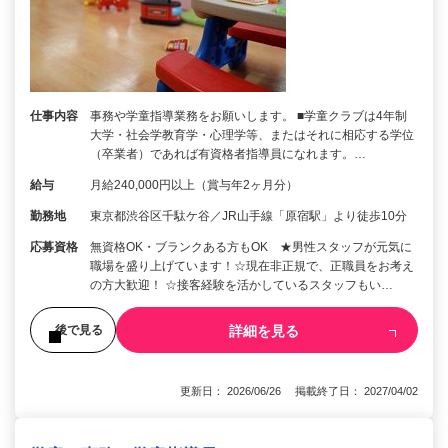
仕事内容
事務や学童指導業務をお願いします。 ■学童クラブは4年制
大学・社会学教育学・心理学等、またはそれに相応する学位
（卒業者）であれば有資格者指導員になれます。…
給与
月給240,000円以上（賞与年2ヶ月分）
勤務地
東京都渋谷区千駄ケ谷／JR山手線「原宿駅」より徒歩10分
応募資格
無資格OK・ブランクある方もOK ★男性スタッフが元気に
職場を盛り上げています！☆現在非正規で、正職員をお考え
の方大歓迎！ ☆接客経験を活かしているスタッフもい…
詳細を見る
後で見る
更新日： 2026/06/26 掲載終了日： 2027/04/02