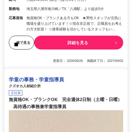
勤務地
埼玉県八潮市南川崎／TX「八潮駅」より徒歩5分
応募資格
無資格OK・ブランクある方もOK ★男性スタッフが元気に
職場を盛り上げています！☆現在非正規で、正職員をお考え
の方大歓迎！ ☆接客経験を活かしているスタッフもい…
詳細を見る
後で見る
更新日： 2026/06/26 掲載終了日： 2027/04/02
学童の事務・学童指導員
クズオカ人材紹介所
正社員
無資格OK・ブランクOK 完全週休2日制（土曜・日曜）
高待遇の事務兼学童指導員