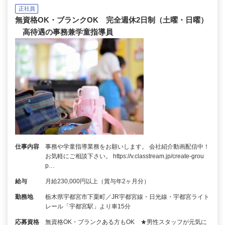
正社員
無資格OK・ブランクOK 完全週休2日制（土曜・日曜）
高待遇の事務兼学童指導員
仕事内容
事務や学童指導業務をお願いします。 会社紹介動画配信中！
お気軽にご相談下さい。 https://v.classtream.jp/create-grou
p…
給与
月給230,000円以上（賞与年2ヶ月分）
勤務地
栃木県宇都宮市下栗町／JR宇都宮線・日光線・宇都宮ライト
レール「宇都宮駅」より車15分
応募資格
無資格OK・ブランクある方もOK ★男性スタッフが元気に