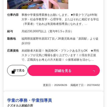
仕事内容
事務や学童指導業務をお願いします。 ■学童クラブは4年制
大学・社会学教育学・心理学等、またはそれに相応する学位
（卒業者）であれば有資格者指導員になれます。…
給与
月給230,000円以上（賞与年1.5ヶ月分）
勤務地
福岡県筑紫野市原田3丁目／JR鹿児島本線「原田駅」より徒
歩10分
応募資格
未経験者大歓迎！ 無資格OK・ブランクある方もOK ★男性
スタッフが元気に職場を盛り上げています！☆現在非正規
で、正職員をお考えの方大歓迎！ ☆接客経験を活かし…
詳細を見る
後で見る
更新日： 2026/06/26 掲載終了日： 2027/04/02
学童の事務・学童指導員
クズオカ人材紹介所