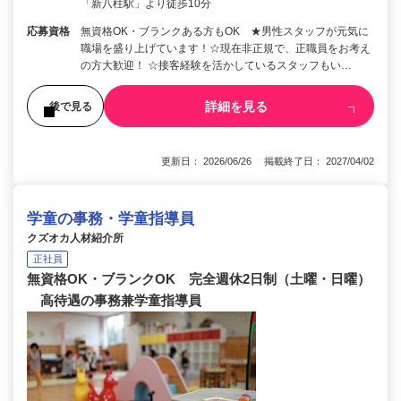
「新八柱駅」より徒歩10分
応募資格
無資格OK・ブランクある方もOK ★男性スタッフが元気に
職場を盛り上げています！☆現在非正規で、正職員をお考え
の方大歓迎！ ☆接客経験を活かしているスタッフもい…
詳細を見る
後で見る
更新日： 2026/06/26 掲載終了日： 2027/04/02
学童の事務・学童指導員
クズオカ人材紹介所
正社員
無資格OK・ブランクOK 完全週休2日制（土曜・日曜）
高待遇の事務兼学童指導員