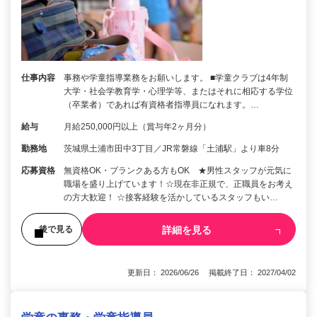
仕事内容
事務や学童指導業務をお願いします。 ■学童クラブは4年制
大学・社会学教育学・心理学等、またはそれに相応する学位
（卒業者）であれば有資格者指導員になれます。…
給与
月給250,000円以上（賞与年2ヶ月分）
勤務地
茨城県土浦市田中3丁目／JR常磐線「土浦駅」より車8分
応募資格
無資格OK・ブランクある方もOK ★男性スタッフが元気に
職場を盛り上げています！☆現在非正規で、正職員をお考え
の方大歓迎！ ☆接客経験を活かしているスタッフもい…
詳細を見る
後で見る
更新日： 2026/06/26 掲載終了日： 2027/04/02