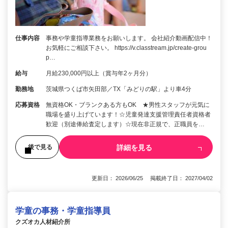
仕事内容
事務や学童指導業務をお願いします。 会社紹介動画配信中！
お気軽にご相談下さい。 https://v.classtream.jp/create-grou
p…
給与
月給230,000円以上（賞与年2ヶ月分）
勤務地
茨城県つくば市矢田部／TX「みどりの駅」より車4分
応募資格
無資格OK・ブランクある方もOK ★男性スタッフが元気に
職場を盛り上げています！☆児童発達支援管理責任者資格者
歓迎（別途俸給査定します）☆現在非正規で、正職員を…
詳細を見る
後で見る
更新日： 2026/06/25 掲載終了日： 2027/04/02
学童の事務・学童指導員
クズオカ人材紹介所