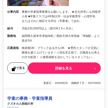
仕事内容
事務や学童指導業務をお願いします。 ★北九州市にも同様求
人有 ■学童クラブは4年制大学・社会学教育学・心理学等、
またはそれに相応する学位（卒業者）であれ…
給与
月給230,000円以上（賞与年1.5ヶ月分）
勤務地
福岡県久留米市津福本町／西鉄天神大牟田線「津福駅」より
徒歩3分
応募資格
無資格OK・ブランクある方もOK ★男性スタッフが元気に
職場を盛り上げています！☆現在非正規で、正職員をお考え
の方大歓迎！ ☆接客経験を活かしているスタッフもい…
詳細を見る
後で見る
更新日： 2026/06/25 掲載終了日： 2027/04/02
学童の事務・学童指導員
クズオカ人材紹介所