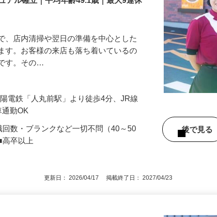
アル確立｜平均年齢49.1歳｜最大9連休
』で、店内清掃や翌日の準備を中心とした
します。お客様の来店も落ち着いているの
めです。その…
（山陽電鉄「人丸前駅」より徒歩4分、JR線
車通勤OK
職回数・ブランクなど一切不問（40～50
後で見
■高卒以上
更新日： 2026/04/17 掲載終了日： 2027/04/23