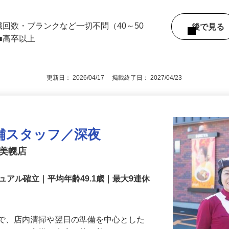
（JR鹿児島本線「羽犬塚駅」より徒歩12
職回数・ブランクなど一切不問（40～50
後で見
■高卒以上
更新日： 2026/04/17 掲載終了日： 2027/04/23
舗スタッフ／深夜
号美幌店
アル確立｜平均年齢49.1歳｜最大9連休