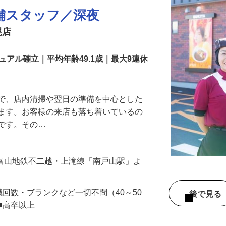
舗スタッフ／深夜
尾店
アル確立｜平均年齢49.1歳｜最大9連休
』で、店内清掃や翌日の準備を中心とした
します。お客様の来店も落ち着いているの
めです。その…
 （富山地鉄不二越・上滝線「南戸山駅」よ
職回数・ブランクなど一切不問（40～50
後で見