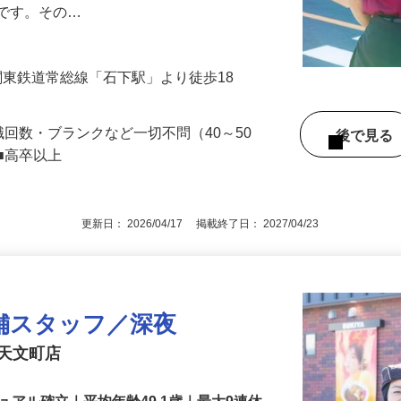
します。お客様の来店も落ち着いているの
めです。その…
（関東鉄道常総線「石下駅」より徒歩18
職回数・ブランクなど一切不問（40～50
後で見
■高卒以上
更新日： 2026/04/17 掲載終了日： 2027/04/23
舗スタッフ／深夜
石天文町店