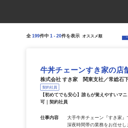
全
199
件中
1
-
20
件を表示
牛丼チェーンすき家の店
株式会社 すき家 関東支社／常総石
契約社員
【初めてでも安心】誰もが覚えやすいマニュ
可｜契約社員
仕事内容
大手牛丼チェーン『すき家