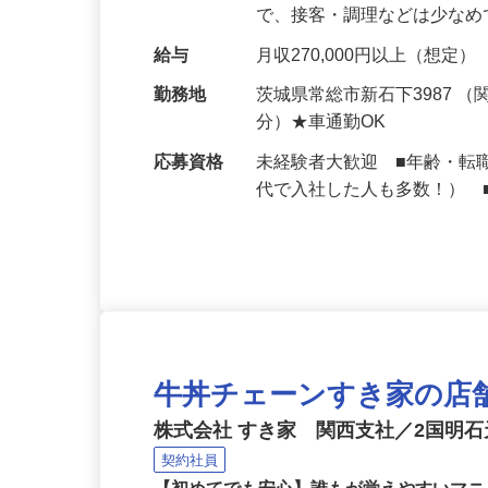
深夜時間帯の業務をお任せ
で、接客・調理などは少な
給与
月収270,000円以上（想定）
勤務地
茨城県常総市新石下3987 
分）★車通勤OK
応募資格
未経験者大歓迎 ■年齢・転
代で入社した人も多数！） 
牛丼チェーンすき家の店
株式会社 すき家 関西支社／2国明