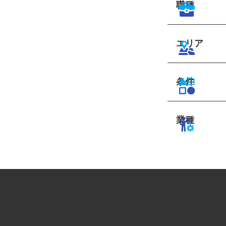
職種
エリア
条件
業種