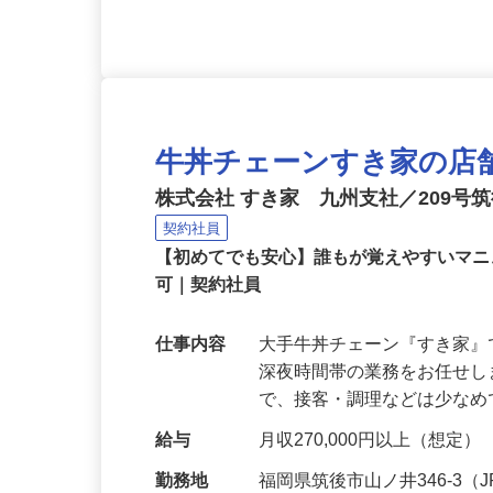
代で入社した人も多数！） 
牛丼チェーンすき家の店
株式会社 すき家 九州支社／209号
契約社員
【初めてでも安心】誰もが覚えやすいマニュ
可｜契約社員
仕事内容
大手牛丼チェーン『すき家
深夜時間帯の業務をお任せ
で、接客・調理などは少な