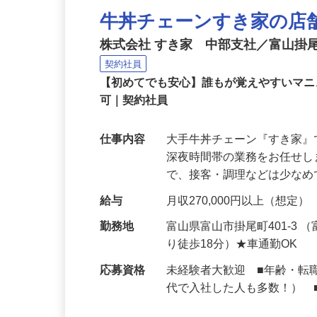
牛丼チェーンすき家の店
株式会社 すき家 中部支社／富山掛
契約社員
【初めてでも安心】誰もが覚えやすいマニュ
可｜契約社員
仕事内容
大手牛丼チェーン『すき家
深夜時間帯の業務をお任せ
で、接客・調理などは少な
給与
月収270,000円以上（想定）
勤務地
富山県富山市掛尾町401-3
り徒歩18分）★車通勤OK
応募資格
未経験者大歓迎 ■年齢・転