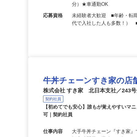
給与
月収270,000円以上（想定）
勤務地
福岡県筑後市山ノ井346-3
分）★車通勤OK
応募資格
未経験者大歓迎 ■年齢・転
代で入社した人も多数！） 
牛丼チェーンすき家の店
株式会社 すき家 北日本支社／243
契約社員
【初めてでも安心】誰もが覚えやすいマニュ
可｜契約社員