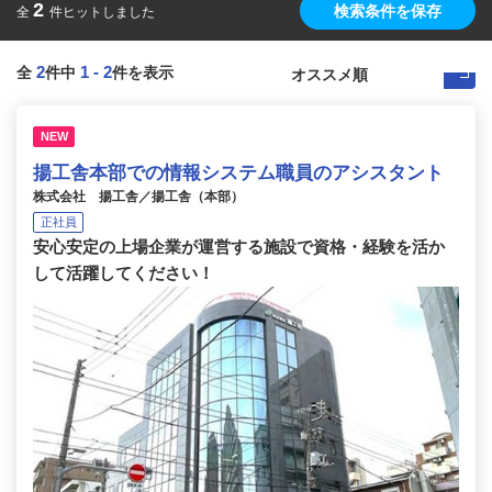
2
検索条件を保存
全
件ヒットしました
2
1
-
2
全
件中
件を表示
NEW
揚工舎本部での情報システム職員のアシスタント
株式会社 揚工舎／揚工舎（本部）
正社員
安心安定の上場企業が運営する施設で資格・経験を活か
して活躍してください！