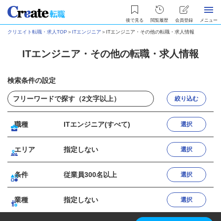
後で見る
閲覧履歴
会員登録
メニュー
クリエイト転職・求人TOP
＞
ITエンジニア
＞
ITエンジニア・その他の転職・求人情報
ITエンジニア・その他の転職・求人情報
検索条件の設定
絞り込む
職種
ITエンジニア(すべて)
選択
エリア
指定しない
選択
条件
従業員300名以上
選択
業種
指定しない
選択