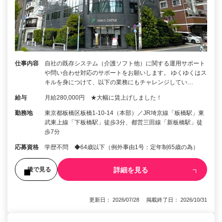
仕事内容
自社の既存システム（介護ソフト他）に関する運用サポート
や問い合わせ対応のサポートをお願いします。 ゆくゆくはス
キルを身につけて、以下の業務にもチャレンジしてい…
給与
月給280,000円 ★大幅に賃上げしました！
勤務地
東京都板橋区板橋1-10-14（本部）／JR埼京線「板橋駅」東
武東上線「下板橋駅」徒歩3分、都営三田線「新板橋駅」徒
歩7分
応募資格
学歴不問 ◆64歳以下（例外事由1号：定年制65歳の為）
詳細を見る
後で見る
更新日： 2026/07/28 掲載終了日： 2026/10/31