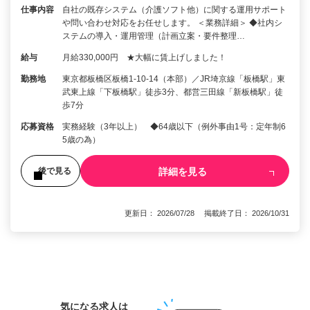
仕事内容
自社の既存システム（介護ソフト他）に関する運用サポート
や問い合わせ対応をお任せします。 ＜業務詳細＞ ◆社内シ
ステムの導入・運用管理（計画立案・要件整理…
給与
月給330,000円 ★大幅に賃上げしました！
勤務地
東京都板橋区板橋1-10-14（本部）／JR埼京線「板橋駅」東
武東上線「下板橋駅」徒歩3分、都営三田線「新板橋駅」徒
歩7分
応募資格
実務経験（3年以上） ◆64歳以下（例外事由1号：定年制6
5歳の為）
詳細を見る
後で見る
更新日： 2026/07/28 掲載終了日： 2026/10/31
1
気になる求人は