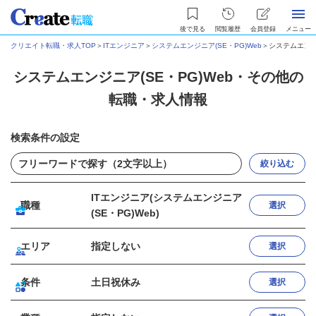
後で見る
閲覧履歴
会員登録
メニュー
クリエイト転職・求人TOP
＞
ITエンジニア
＞
システムエンジニア(SE・PG)Web
＞
システムエンジ
システムエンジニア(SE・PG)Web・その他の
転職・求人情報
検索条件の設定
絞り込む
ITエンジニア(システムエンジニア
職種
選択
(SE・PG)Web)
エリア
指定しない
選択
条件
土日祝休み
選択