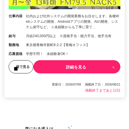
仕事内容
社内および社外システムの開発業務をお任せします。各種W
ebシステムの開発、Androidアプリの開発、AIの開発、シス
テム保守など。 ☆未経験からも丁寧に育て…
給与
月給240,000円以上 ※資格手当・能力手当、他手当有
勤務地
東京都青梅市新町8-2-2【青梅オフィス】
応募資格
学歴不問！ 未経験者OK！
詳細を見る
後で見る
更新日： 2026/07/09 掲載終了日： 2026/08/21
掲載終了まであと12日
1
気になる求人は