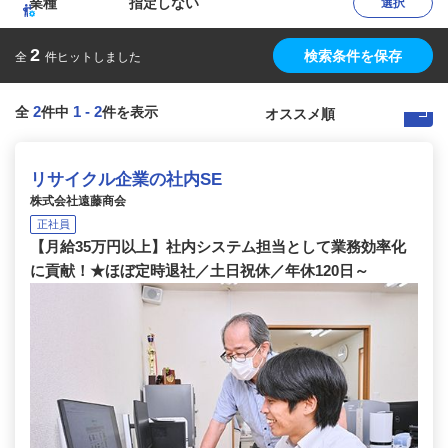
業種
指定しない
選択
2
検索条件を保存
全
件ヒットしました
2
1
-
2
全
件中
件を表示
リサイクル企業の社内SE
株式会社遠藤商会
正社員
【月給35万円以上】社内システム担当として業務効率化
に貢献！★ほぼ定時退社／土日祝休／年休120日～