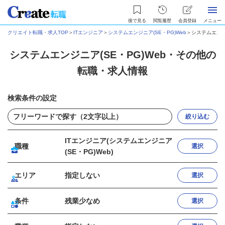
後で見る
閲覧履歴
会員登録
メニュー
クリエイト転職・求人TOP
＞
ITエンジニア
＞
システムエンジニア(SE・PG)Web
＞
システムエンジ
システムエンジニア(SE・PG)Web・その他の
転職・求人情報
検索条件の設定
絞り込む
ITエンジニア(システムエンジニア
職種
選択
(SE・PG)Web)
エリア
指定しない
選択
条件
残業少なめ
選択