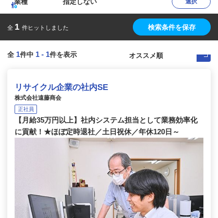
業種
指定しない
選択
1
検索条件を保存
全
件ヒットしました
1
1
-
1
全
件中
件を表示
リサイクル企業の社内SE
株式会社遠藤商会
正社員
【月給35万円以上】社内システム担当として業務効率化
に貢献！★ほぼ定時退社／土日祝休／年休120日～