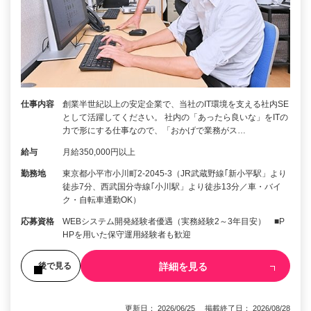
仕事内容
創業半世紀以上の安定企業で、当社のIT環境を支える社内SE
として活躍してください。 社内の「あったら良いな」をITの
力で形にする仕事なので、「おかげで業務がス…
給与
月給350,000円以上
勤務地
東京都小平市小川町2-2045-3（JR武蔵野線｢新小平駅」より
徒歩7分、西武国分寺線｢小川駅」より徒歩13分／車・バイ
ク・自転車通勤OK）
応募資格
WEBシステム開発経験者優遇（実務経験2～3年目安） ■P
HPを用いた保守運用経験者も歓迎
詳細を見る
後で見る
更新日： 2026/06/25 掲載終了日： 2026/08/28