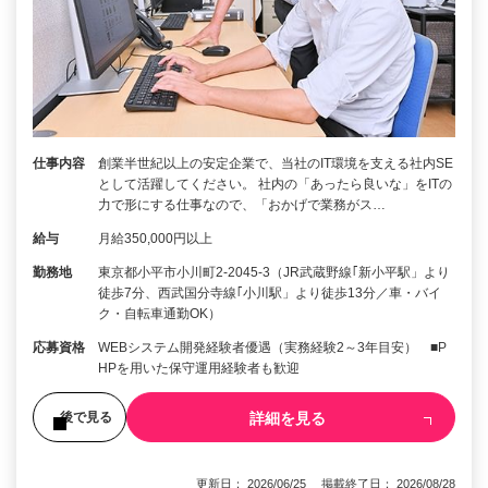
仕事内容
創業半世紀以上の安定企業で、当社のIT環境を支える社内SE
として活躍してください。 社内の「あったら良いな」をITの
力で形にする仕事なので、「おかげで業務がス…
給与
月給350,000円以上
勤務地
東京都小平市小川町2-2045-3（JR武蔵野線｢新小平駅」より
徒歩7分、西武国分寺線｢小川駅」より徒歩13分／車・バイ
ク・自転車通勤OK）
応募資格
WEBシステム開発経験者優遇（実務経験2～3年目安） ■P
HPを用いた保守運用経験者も歓迎
詳細を見る
後で見る
更新日： 2026/06/25 掲載終了日： 2026/08/28