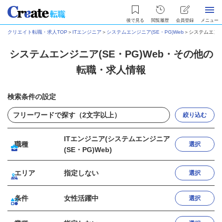
後で見る
閲覧履歴
会員登録
メニュー
クリエイト転職・求人TOP
＞
ITエンジニア
＞
システムエンジニア(SE・PG)Web
＞
システムエンジ
システムエンジニア(SE・PG)Web・その他の
転職・求人情報
検索条件の設定
絞り込む
ITエンジニア(システムエンジニア
職種
選択
(SE・PG)Web)
エリア
指定しない
選択
条件
女性活躍中
選択