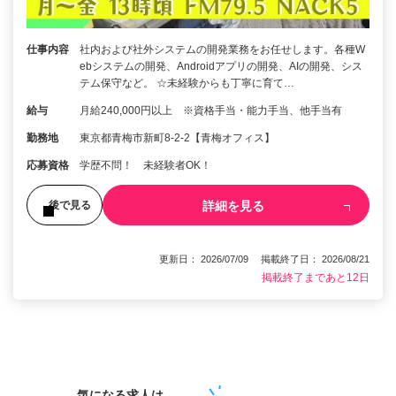
仕事内容
社内および社外システムの開発業務をお任せします。各種W
ebシステムの開発、Androidアプリの開発、AIの開発、シス
テム保守など。 ☆未経験からも丁寧に育て…
給与
月給240,000円以上 ※資格手当・能力手当、他手当有
勤務地
東京都青梅市新町8-2-2【青梅オフィス】
応募資格
学歴不問！ 未経験者OK！
詳細を見る
後で見る
更新日： 2026/07/09 掲載終了日： 2026/08/21
掲載終了まであと12日
1
気になる求人は