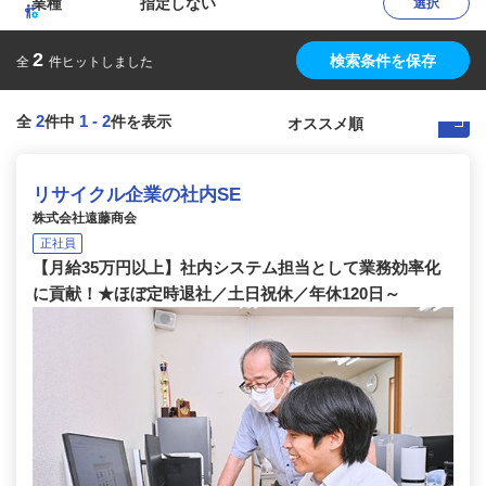
業種
指定しない
選択
2
検索条件を保存
全
件ヒットしました
2
1
-
2
全
件中
件を表示
リサイクル企業の社内SE
株式会社遠藤商会
正社員
【月給35万円以上】社内システム担当として業務効率化
に貢献！★ほぼ定時退社／土日祝休／年休120日～