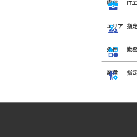
職種
I
エリア
指
条件
勤
業種
指