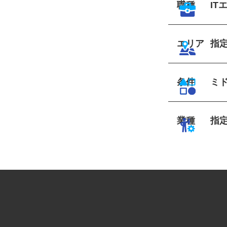
職種
I
エリア
指
条件
ミ
業種
指