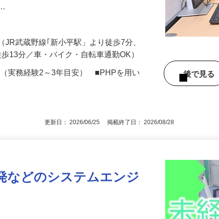
あったら良いな」をITの力で形にする仕事
ス…
-3（JR武蔵野線｢新小平駅」より徒歩7分、
徒歩13分／車・バイク・自転車通勤OK）
（実務経験2～3年目安） ■PHPを用い
後で見
更新日： 2026/06/25 掲載終了日： 2026/08/28
開発などのシステムエンジ