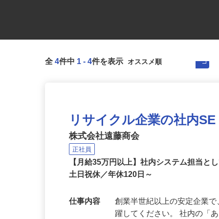
全
4
件中
1
-
4
件を表示
リサイクル企業の社内SE
株式会社遠藤商会
正社員
【月給35万円以上】社内システム担当と
土日祝休／年休120日～
仕事内容
創業半世紀以上の安定企業で