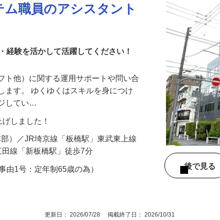
テム職員のアシスタント
格・経験を活かして活躍してください！
ソフト他）に関する運用サポートや問い合
します。 ゆくゆくはスキルを身につけ
ンジしてい…
賃上げしました！
4（本部）／JR埼京線「板橋駅」東武東上線
三田線「新板橋駅」徒歩7分
後で見
外事由1号：定年制65歳の為）