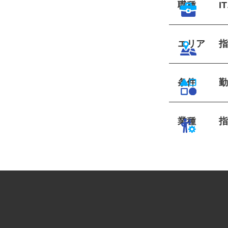
職種
エリア
条件
業種