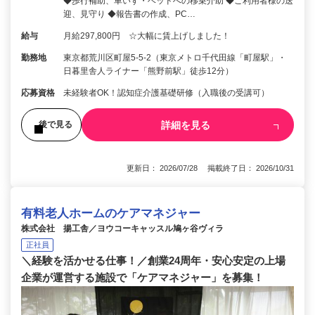
◆歩行補助、車いす・ベッドへの移乗介助 ◆ご利用者様の送
迎、見守り ◆報告書の作成、PC…
給与
月給297,800円 ☆大幅に賃上げしました！
勤務地
東京都荒川区町屋5-5-2（東京メトロ千代田線「町屋駅」・
日暮里舎人ライナー「熊野前駅」徒歩12分）
応募資格
未経験者OK！認知症介護基礎研修（入職後の受講可）
詳細を見る
後で見る
更新日： 2026/07/28 掲載終了日： 2026/10/31
有料老人ホームのケアマネジャー
株式会社 揚工舎／ヨウコーキャッスル鳩ヶ谷ヴィラ
正社員
＼経験を活かせる仕事！／創業24周年・安心安定の上場
企業が運営する施設で「ケアマネジャー」を募集！