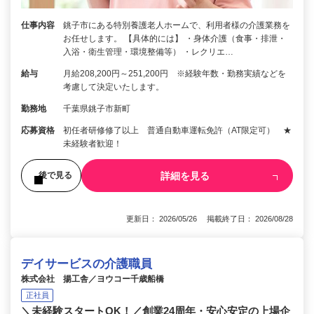
仕事内容
銚子市にある特別養護老人ホームで、利用者様の介護業務を
お任せします。 【具体的には】 ・身体介護（食事・排泄・
入浴・衛生管理・環境整備等） ・レクリエ…
給与
月給208,200円～251,200円 ※経験年数・勤務実績などを
考慮して決定いたします。
勤務地
千葉県銚子市新町
応募資格
初任者研修修了以上 普通自動車運転免許（AT限定可） ★
未経験者歓迎！
詳細を見る
後で見る
更新日： 2026/05/26 掲載終了日： 2026/08/28
デイサービスの介護職員
株式会社 揚工舎／ヨウコー千歳船橋
正社員
＼未経験スタートOK！／創業24周年・安心安定の上場企