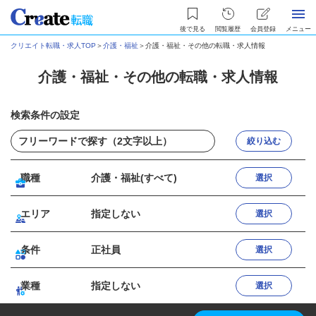
後で見る
閲覧履歴
会員登録
メニュー
クリエイト転職・求人TOP
＞
介護・福祉
＞
介護・福祉・その他の転職・求人情報
介護・福祉・その他の転職・求人情報
検索条件の設定
絞り込む
職種
介護・福祉(すべて)
選択
エリア
指定しない
選択
条件
正社員
選択
業種
指定しない
選択