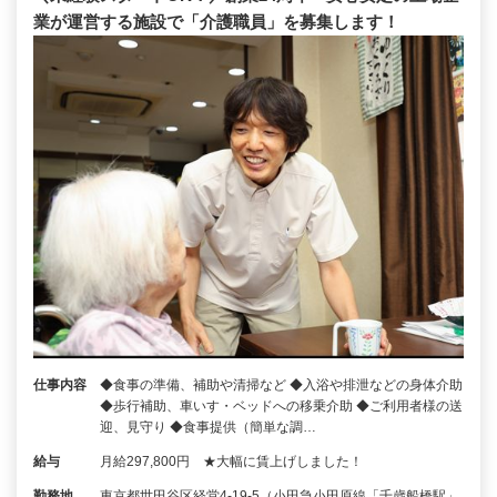
業が運営する施設で「介護職員」を募集します！
仕事内容
◆食事の準備、補助や清掃など ◆入浴や排泄などの身体介助
◆歩行補助、車いす・ベッドへの移乗介助 ◆ご利用者様の送
迎、見守り ◆食事提供（簡単な調…
給与
月給297,800円 ★大幅に賃上げしました！
勤務地
東京都世田谷区経堂4-19-5（小田急小田原線「千歳船橋駅」