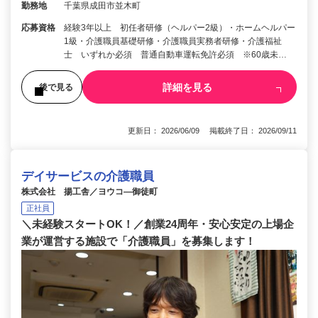
勤務地
千葉県成田市並木町
応募資格
経験3年以上 初任者研修（ヘルパー2級）・ホームヘルパー
1級・介護職員基礎研修・介護職員実務者研修・介護福祉
士 いずれか必須 普通自動車運転免許必須 ※60歳未…
詳細を見る
後で見る
更新日： 2026/06/09 掲載終了日： 2026/09/11
デイサービスの介護職員
株式会社 揚工舎／ヨウコ―御徒町
正社員
＼未経験スタートOK！／創業24周年・安心安定の上場企
業が運営する施設で「介護職員」を募集します！