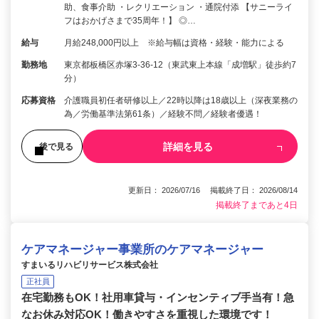
助、食事介助 ・レクリエーション ・通院付添 【サニーライ
フはおかげさまで35周年！】 ◎…
給与
月給248,000円以上 ※給与幅は資格・経験・能力による
勤務地
東京都板橋区赤塚3-36-12（東武東上本線「成増駅」徒歩約7
分）
応募資格
介護職員初任者研修以上／22時以降は18歳以上（深夜業務の
為／労働基準法第61条）／経験不問／経験者優遇！
詳細を見る
後で見る
更新日： 2026/07/16 掲載終了日： 2026/08/14
掲載終了まであと4日
ケアマネージャー事業所のケアマネージャー
すまいるリハビリサービス株式会社
正社員
在宅勤務もOK！社用車貸与・インセンティブ手当有！急
なお休み対応OK！働きやすさを重視した環境です！