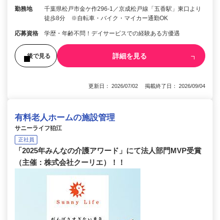
勤務地
千葉県松戸市金ケ作296-1／京成松戸線「五香駅」東口より
徒歩8分 ※自転車・バイク・マイカー通勤OK
応募資格
学歴・年齢不問！デイサービスでの経験ある方優遇
詳細を見る
後で見る
更新日： 2026/07/02 掲載終了日： 2026/09/04
有料老人ホームの施設管理
サニーライフ狛江
正社員
「2025年みんなの介護アワード」にて法人部門MVP受賞
（主催：株式会社クーリエ）！！