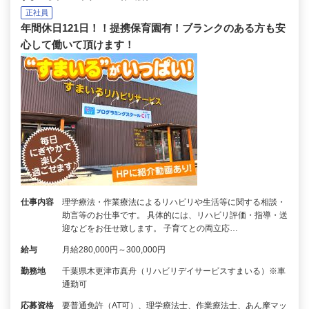
正社員
年間休日121日！！提携保育園有！ブランクのある方も安
心して働いて頂けます！
仕事内容
理学療法・作業療法によるリハビリや生活等に関する相談・
助言等のお仕事です。 具体的には、リハビリ評価・指導・送
迎などをお任せ致します。 子育てとの両立応…
給与
月給280,000円～300,000円
勤務地
千葉県木更津市真舟（リハビリデイサービスすまいる）※車
通勤可
応募資格
要普通免許（AT可）、理学療法士、作業療法士、あん摩マッ