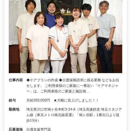
仕事内容
◆ケアプランの作成 ◆介護保険請求に係る業務 などをお任
せします。 ご利用者様のご家族に一番近い「ケアマネジャ
ー」は、ご利用者様のご家族と施設側…
給与
月給350,000円 ★大幅に賃上げしました！！
勤務地
埼玉県川口市鳩ヶ谷本町3-24-8（埼玉高速鉄道 埼玉スタジア
ム線（東京メトロ南北線直通）「鳩ヶ谷駅」1番出口より徒
歩13分）
応募資格
介護支援専門員