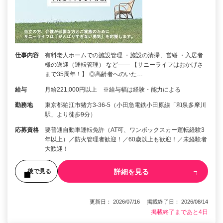
仕事内容
有料老人ホームでの施設管理 ・施設の清掃、営繕 ・入居者
様の送迎（運転管理） など―― 【サニーライフはおかげさ
まで35周年！】 ◎高齢者へのいた…
給与
月給221,000円以上 ※給与幅は経験・能力による
勤務地
東京都狛江市猪方3-36-5（小田急電鉄小田原線「和泉多摩川
駅」より徒歩9分）
応募資格
要普通自動車運転免許（AT可、ワンボックスカー運転経験3
年以上）／防火管理者歓迎！／60歳以上も歓迎！／未経験者
大歓迎！
詳細を見る
後で見る
更新日： 2026/07/16 掲載終了日： 2026/08/14
掲載終了まであと4日