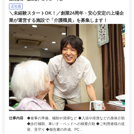
正社員
＼未経験スタートOK！／創業24周年・安心安定の上場企
業が運営する施設で「介護職員」を募集します！
仕事内容
◆食事の準備、補助や清掃など ◆入浴や排泄などの身体介助
◆歩行補助、車いす・ベッドへの移乗介助 ◆ご利用者様の送
迎、見守り ◆報告書の作成、PC…