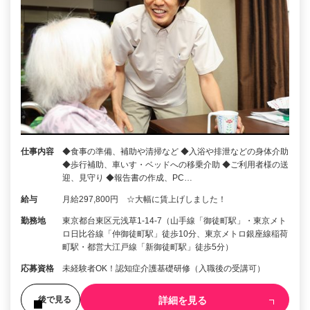
仕事内容
◆食事の準備、補助や清掃など ◆入浴や排泄などの身体介助
◆歩行補助、車いす・ベッドへの移乗介助 ◆ご利用者様の送
迎、見守り ◆報告書の作成、PC…
給与
月給297,800円 ☆大幅に賃上げしました！
勤務地
東京都台東区元浅草1-14-7（山手線「御徒町駅」・東京メト
ロ日比谷線「仲御徒町駅」徒歩10分、東京メトロ銀座線稲荷
町駅・都営大江戸線「新御徒町駅」徒歩5分）
応募資格
未経験者OK！認知症介護基礎研修（入職後の受講可）
詳細を見る
後で見る