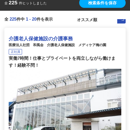
225
検索条件を保存
全
件ヒットしました
225
1
-
20
全
件中
件を表示
介護老人保健施設の介護事務
医療法人社団 和風会 介護老人保健施設 メディケア梅の園
正社員
実働7時間！仕事とプライベートを両立しながら働けま
す！経験不問！