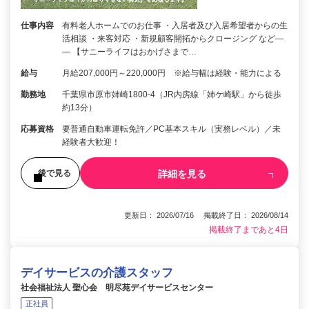
仕事内容
有料老人ホームでのお仕事 ・入居者及び入居希望者からの生
活相談 ・来客対応 ・新規顧客開拓からクロージング など―
― 【サニーライフはおかげさまで…
給与
月給207,000円～220,000円 ※給与幅は経験・能力による
勤務地
千葉県市原市姉崎1800-4（JR内房線「姉ケ崎駅」から徒歩
約13分）
応募資格
要普通自動車運転免許／PC基本スキル（実務レベル）／未
経験者大歓迎！
詳細を見る
後で見る
更新日： 2026/07/16 掲載終了日： 2026/08/14
掲載終了まであと4日
デイサービスの介護スタッフ
社会福祉法人 聖心会 明尽苑デイサービスセンター
正社員