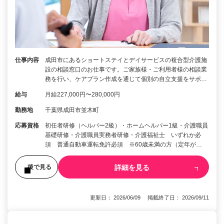
仕事内容
成田市にあるショートステイとデイサービスの複合型介護施
設の相談窓口のお仕事です。ご家族様・ご利用者様の相談業
務を行い、ケアプラン作成を通じて個別の自立支援をサポ…
給与
月給227,000円〜280,000円
勤務地
千葉県成田市並木町
応募資格
初任者研修（ヘルパー2級）・ホームヘルパー1級・介護職員
基礎研修・介護職員実務者研修・介護福祉士 いずれか必
須 普通自動車運転免許必須 ※60歳未満の方（定年が…
詳細を見る
後で見る
更新日： 2026/06/09 掲載終了日： 2026/09/11