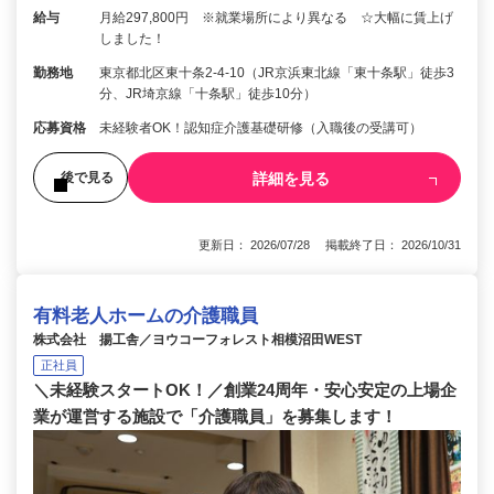
給与
月給297,800円 ※就業場所により異なる ☆大幅に賃上げ
しました！
勤務地
東京都北区東十条2-4-10（JR京浜東北線「東十条駅」徒歩3
分、JR埼京線「十条駅」徒歩10分）
応募資格
未経験者OK！認知症介護基礎研修（入職後の受講可）
詳細を見る
後で見る
更新日： 2026/07/28 掲載終了日： 2026/10/31
有料老人ホームの介護職員
株式会社 揚工舎／ヨウコーフォレスト相模沼田WEST
正社員
＼未経験スタートOK！／創業24周年・安心安定の上場企
業が運営する施設で「介護職員」を募集します！