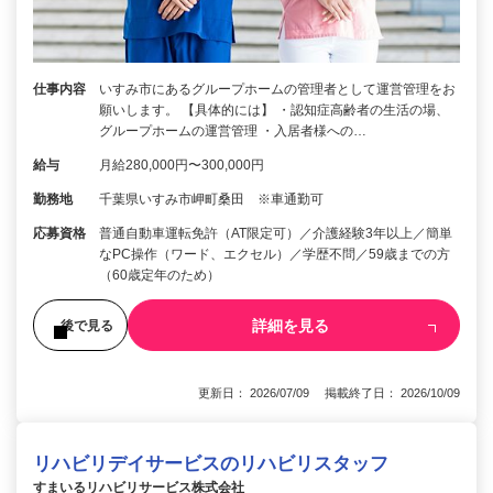
仕事内容
いすみ市にあるグループホームの管理者として運営管理をお
願いします。 【具体的には】 ・認知症高齢者の生活の場、
グループホームの運営管理 ・入居者様への…
給与
月給280,000円〜300,000円
勤務地
千葉県いすみ市岬町桑田 ※車通勤可
応募資格
普通自動車運転免許（AT限定可）／介護経験3年以上／簡単
なPC操作（ワード、エクセル）／学歴不問／59歳までの方
（60歳定年のため）
詳細を見る
後で見る
更新日： 2026/07/09 掲載終了日： 2026/10/09
リハビリデイサービスのリハビリスタッフ
すまいるリハビリサービス株式会社