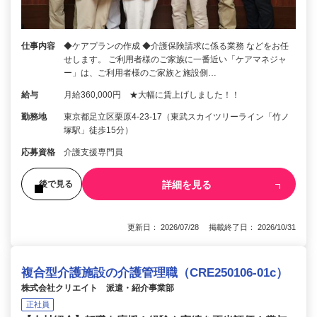
仕事内容
◆ケアプランの作成 ◆介護保険請求に係る業務 などをお任
せします。 ご利用者様のご家族に一番近い「ケアマネジャ
ー」は、ご利用者様のご家族と施設側…
給与
月給360,000円 ★大幅に賃上げしました！！
勤務地
東京都足立区栗原4-23-17（東武スカイツリーライン「竹ノ
塚駅」徒歩15分）
応募資格
介護支援専門員
詳細を見る
後で見る
更新日： 2026/07/28 掲載終了日： 2026/10/31
複合型介護施設の介護管理職（CRE250106-01c）
株式会社クリエイト 派遣・紹介事業部
正社員