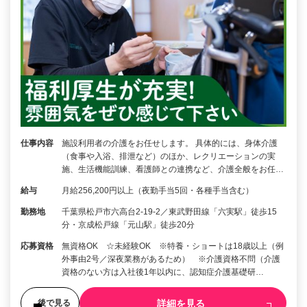
仕事内容
施設利用者の介護をお任せします。 具体的には、身体介護
（食事や入浴、排泄など）のほか、レクリエーションの実
施、生活機能訓練、看護師との連携など、介護全般をお任…
給与
月給256,200円以上（夜勤手当5回・各種手当含む）
勤務地
千葉県松戸市六高台2‑19‑2／東武野田線「六実駅」徒歩15
分・京成松戸線「元山駅」徒歩20分
応募資格
無資格OK ☆未経験OK ※特養・ショートは18歳以上（例
外事由2号／深夜業務があるため） ※介護資格不問（介護
資格のない方は入社後1年以内に、認知症介護基礎研…
詳細を見る
後で見る