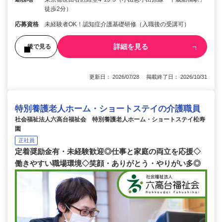
徒歩2分）
応募資格
未経験者OK！認知症介護基礎研修（入職後の受講可）
詳細を見る
後で見る
更新日： 2026/07/28 掲載終了日： 2026/10/31
特別養護老人ホーム・ショートステイの介護職員
社会福祉法人六高台福祉会 特別養護老人ホーム・ショートステイ松寿
園
正社員
定着奨励金有・未経験歓迎◎仕事と家庭の両立を応援◇
働きやすい職場環境◇笑顔・ありがとう・やりがい多◎