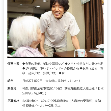
仕事内容
◆食事の準備、補助や清掃など ◆入浴や排泄などの身体介助
◆歩行補助、車いす・ベッドへの移乗介助 ◆夜勤（巡回、就
寝・起床介助、排泄介助） ◆食…
給与
月給277,800円 ☆大幅に賃上げしました！
勤務地
神奈川県南足柄市岩原145番2（伊豆箱根鉄道大雄山線「相模
沼田駅」徒歩8分）
応募資格
未経験者OK！認知症介護基礎研修（入職後の受講可）※初
任者研修／ヘルパー2級 以上