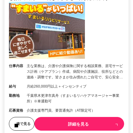
仕事内容
主な業務は、介護や介護保険に関する相談業務、居宅サービ
ス計画（ケアプラン）作成、病院や介護施設、役所などとの
連絡・調整です。皆さまが住み慣れたご自宅で、安心安全…
給与
月給260,000円以上＋インセンティブ
勤務地
千葉県木更津市真舟（すまいるリハケアマネージャー事業
所）※車通勤可
応募資格
介護支援専門員、要普通免許（AT限定可）
詳細を見る
後で見る