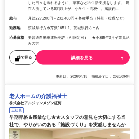
した日々を送れるように、家事などの生活支援をします。 現
在入所している8割以上が、小学生～高校生。施設内…
給与
月給227,200円～232,400円＋各種手当（特別・役職など）
勤務地
茨城県行方市芹沢1651-1、茨城県行方市内
応募資格
要普通自動車運転免許（AT限定可） ★令和9年3月卒業見込
みの方
詳細を見る
後で見る
更新日： 2026/04/15 掲載終了日： 2026/09/04
老人ホームの介護福祉士
株式会社アルジャンメゾン紅梅
正社員
早期昇格＆残業なし★★スタッフの意見を大切にする当
社で、やりがいのある「施設づくり」を実感しませんか