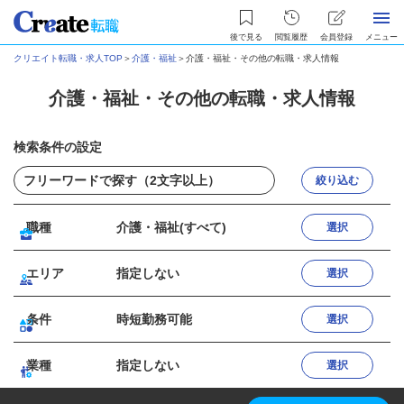
後で見る
閲覧履歴
会員登録
メニュー
クリエイト転職・求人TOP
＞
介護・福祉
＞
介護・福祉・その他の転職・求人情報
介護・福祉・その他の転職・求人情報
検索条件の設定
絞り込む
職種
介護・福祉(すべて)
選択
エリア
指定しない
選択
条件
時短勤務可能
選択
業種
指定しない
選択