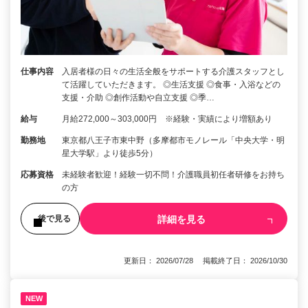
仕事内容
入居者様の日々の生活全般をサポートする介護スタッフとし
て活躍していただきます。 ◎生活支援 ◎食事・入浴などの
支援・介助 ◎創作活動や自立支援 ◎季…
給与
月給272,000～303,000円 ※経験・実績により増額あり
勤務地
東京都八王子市東中野（多摩都市モノレール「中央大学・明
星大学駅」より徒歩5分）
応募資格
未経験者歓迎！経験一切不問！介護職員初任者研修をお持ち
の方
詳細を見る
後で見る
更新日： 2026/07/28 掲載終了日： 2026/10/30
NEW