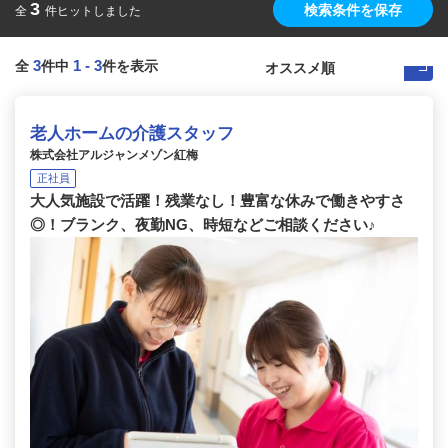
3
検索条件を保存
全
件ヒットしました
3
1
-
3
全
件中
件を表示
老人ホームの介護スタッフ
株式会社アルジャンメゾン紅梅
正社員
大人気施設で活躍！残業なし！豊富な休みで働きやすさ
◎！ブランク、夜勤NG、時短などご相談ください♪