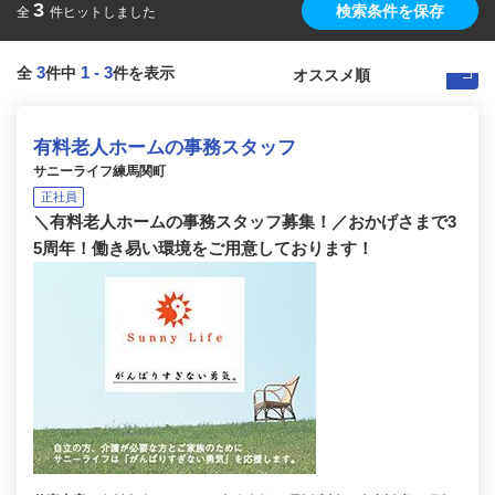
3
検索条件を保存
全
件ヒットしました
3
1
-
3
全
件中
件を表示
有料老人ホームの事務スタッフ
サニーライフ練馬関町
正社員
＼有料老人ホームの事務スタッフ募集！／おかげさまで3
5周年！働き易い環境をご用意しております！