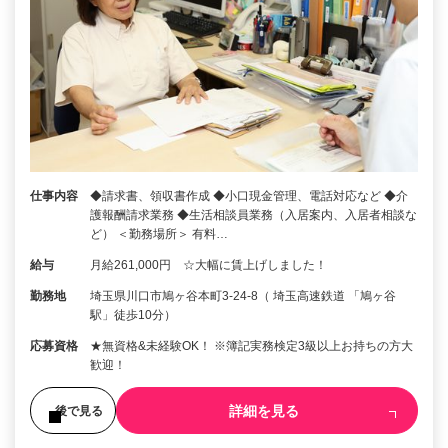
仕事内容
◆請求書、領収書作成 ◆小口現金管理、電話対応など ◆介
護報酬請求業務 ◆生活相談員業務（入居案内、入居者相談な
ど） ＜勤務場所＞ 有料…
給与
月給261,000円 ☆大幅に賃上げしました！
勤務地
埼玉県川口市鳩ヶ谷本町3-24-8（ 埼玉高速鉄道 「鳩ヶ谷
駅」徒歩10分）
応募資格
★無資格&未経験OK！ ※簿記実務検定3級以上お持ちの方大
歓迎！
詳細を見る
後で見る