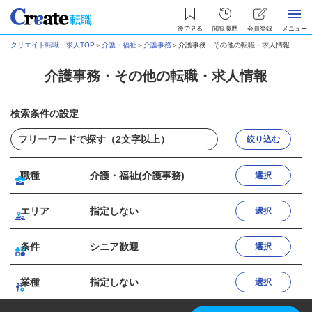
後で見る
閲覧履歴
会員登録
メニュー
クリエイト転職・求人TOP
＞
介護・福祉
＞
介護事務
＞
介護事務・その他の転職・求人情報
介護事務・その他の転職・求人情報
検索条件の設定
絞り込む
職種
介護・福祉(介護事務)
選択
エリア
指定しない
選択
条件
シニア歓迎
選択
業種
指定しない
選択