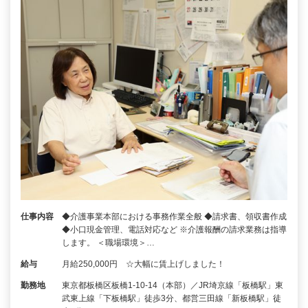
仕事内容
◆介護事業本部における事務作業全般 ◆請求書、領収書作成
◆小口現金管理、電話対応など ※介護報酬の請求業務は指導
します。 ＜職場環境＞…
給与
月給250,000円 ☆大幅に賃上げしました！
勤務地
東京都板橋区板橋1-10-14（本部）／JR埼京線「板橋駅」東
武東上線「下板橋駅」徒歩3分、都営三田線「新板橋駅」徒