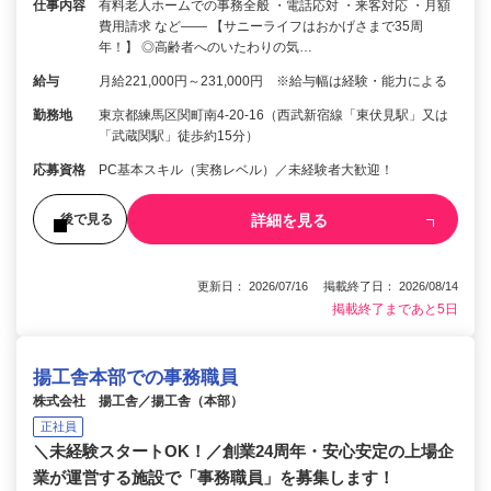
仕事内容
有料老人ホームでの事務全般 ・電話応対 ・来客対応 ・月額
費用請求 など―― 【サニーライフはおかげさまで35周
年！】 ◎高齢者へのいたわりの気…
給与
月給221,000円～231,000円 ※給与幅は経験・能力による
勤務地
東京都練馬区関町南4-20-16（西武新宿線「東伏見駅」又は
「武蔵関駅」徒歩約15分）
応募資格
PC基本スキル（実務レベル）／未経験者大歓迎！
詳細を見る
後で見る
更新日： 2026/07/16 掲載終了日： 2026/08/14
掲載終了まであと5日
揚工舎本部での事務職員
株式会社 揚工舎／揚工舎（本部）
正社員
＼未経験スタートOK！／創業24周年・安心安定の上場企
業が運営する施設で「事務職員」を募集します！