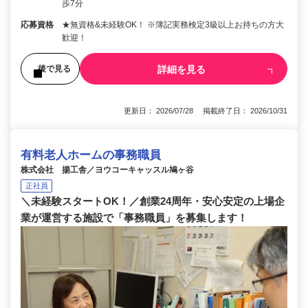
歩7分
応募資格
★無資格&未経験OK！ ※簿記実務検定3級以上お持ちの方大
歓迎！
詳細を見る
後で見る
更新日： 2026/07/28 掲載終了日： 2026/10/31
有料老人ホームの事務職員
株式会社 揚工舎／ヨウコーキャッスル鳩ヶ谷
正社員
＼未経験スタートOK！／創業24周年・安心安定の上場企
業が運営する施設で「事務職員」を募集します！