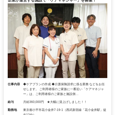
企業が運営する施設で「ケアマネジャー」を募集！
仕事内容
◆ケアプランの作成 ◆介護保険請求に係る業務 などをお任
せします。 ご利用者様のご家族に一番近い「ケアマネジャ
ー」は、ご利用者様のご家族と施設側…
給与
月給360,000円 ★大幅に賃上げしました！！
勤務地
東京都小平市花小金井7‐19‐1（西武新宿線「花小金井駅」徒
歩12分）