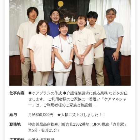
仕事内容
◆ケアプランの作成 ◆介護保険請求に係る業務 などをお任
せします。 ご利用者様のご家族に一番近い「ケアマネジャ
ー」は、ご利用者様のご家族と施設側…
給与
月給350,000円 ★大幅に賃上げしました！！
勤務地
神奈川県高座郡寒川町倉見2302番地（JR相模線「倉見駅」
車5分・徒歩25分）
応募資格
介護支援専門員