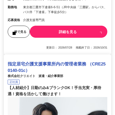
勤務地
東京都三鷹市下連雀6‐6‐51（JR中央線「三鷹駅」からバス、
バス停「下連雀」下車徒歩5分）
応募資格
介護支援専門員
詳細を見る
後で見る
更新日： 2026/07/28 掲載終了日： 2026/10/31
指定居宅介護支援事業所内の管理者業務 （CRE25
0140-01c）
株式会社クリエイト 派遣・紹介事業部
正社員
【人材紹介】日勤のみ&ブランクOK！手当充実・厚待
遇！資格を活かして働けます！