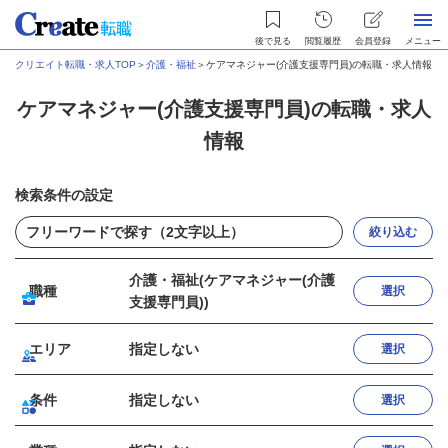
後で見る
閲覧履歴
会員登録
メニュー
クリエイト転職・求人TOP
＞
介護・福祉
＞
ケアマネジャー(介護支援専門員)の転職・求人情報
ケアマネジャー(介護支援専門員)の転職・求人
情報
検索条件の設定
絞り込む
介護・福祉(ケアマネジャー(介護
職種
選択
支援専門員))
エリア
指定しない
選択
条件
指定しない
選択