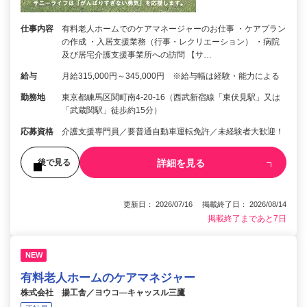
仕事内容
有料老人ホームでのケアマネージャーのお仕事 ・ケアプラン
の作成 ・入居支援業務（行事・レクリエーション） ・病院
及び居宅介護支援事業所への訪問 【サ…
給与
月給315,000円～345,000円 ※給与幅は経験・能力による
勤務地
東京都練馬区関町南4-20-16（西武新宿線「東伏見駅」又は
「武蔵関駅」徒歩約15分）
応募資格
介護支援専門員／要普通自動車運転免許／未経験者大歓迎！
詳細を見る
後で見る
更新日： 2026/07/16 掲載終了日： 2026/08/14
掲載終了まであと7日
NEW
有料老人ホームのケアマネジャー
株式会社 揚工舎／ヨウコ―キャッスル三鷹