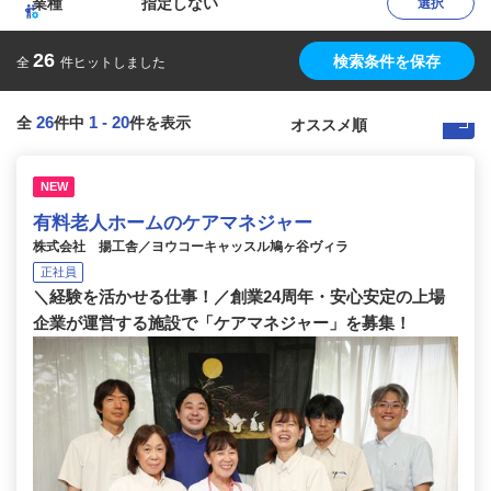
業種
指定しない
選択
26
検索条件を保存
全
件ヒットしました
26
1
-
20
全
件中
件を表示
NEW
有料老人ホームのケアマネジャー
株式会社 揚工舎／ヨウコーキャッスル鳩ヶ谷ヴィラ
正社員
＼経験を活かせる仕事！／創業24周年・安心安定の上場
企業が運営する施設で「ケアマネジャー」を募集！