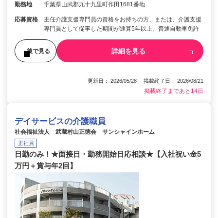
勤務地
千葉県山武郡九十九里町作田1681番地
応募資格
主任介護支援専門員の資格をお持ちの方、または、介護支援
専門員として従事した期間が通算5年以上。普通自動車免許
詳細を見る
後で見る
更新日： 2026/05/28 掲載終了日： 2026/08/21
掲載終了まであと14日
デイサービスの介護職員
社会福祉法人 武蔵村山正徳会 サンシャインホーム
正社員
日勤のみ！★面接日・勤務開始日応相談★【入社祝い金5
万円＋賞与年2回】