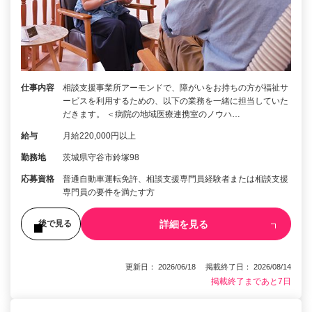
仕事内容
相談支援事業所アーモンドで、障がいをお持ちの方が福祉サ
ービスを利用するための、以下の業務を一緒に担当していた
だきます。 ＜病院の地域医療連携室のノウハ…
給与
月給220,000円以上
勤務地
茨城県守谷市鈴塚98
応募資格
普通自動車運転免許、相談支援専門員経験者または相談支援
専門員の要件を満たす方
詳細を見る
後で見る
更新日： 2026/06/18 掲載終了日： 2026/08/14
掲載終了まであと7日