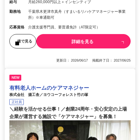
給与
月給260,000円以上＋インセンティブ
勤務地
千葉県木更津市真舟（すまいるリハケアマネージャー事業
所）※車通勤可
応募資格
介護支援専門員、要普通免許（AT限定可）
詳細を見る
後で見る
更新日： 2026/06/17 掲載終了日： 2027/06/25
NEW
有料老人ホームのケアマネジャー
株式会社 揚工舎／ヨウコーフォレスト竹の塚
正社員
＼経験を活かせる仕事！／創業24周年・安心安定の上場
企業が運営する施設で「ケアマネジャー」を募集！