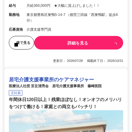
給与
月給360,000円 ★大幅に賃上げしました！！
勤務地
東京都豊島区巣鴨5-14-7 （都営三田線「西巣鴨駅」徒歩8
分）
応募資格
介護支援専門員
詳細を見る
後で見る
更新日： 2026/07/28 掲載終了日： 2026/10/31
居宅介護支援事業所のケアマネジャー
医療法人社団 至玄清秀会 居宅介護支援事業所 篠崎医院
正社員
年間休日120日以上！残業ほぼなし！オンオフのメリハリ
をつけて働ける！家庭との両立もバッチリ！