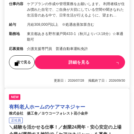
仕事内容
ケアプランの作成や管理業務をお願いします。 利用者様が住
み慣れた自宅で、ご自身が大切にしている空間や聞きなれた
生活音のある中で、日常生活が行えるように、望まれ…
給与
月給308,000円以上 ※処遇改善加算含む
勤務地
東京都あきる野市瀬戸岡433-1（秋川よりバス18分）☆車通
勤可
応募資格
介護支援専門員 普通自動車運転免許
詳細を見る
後で見る
更新日： 2026/07/28 掲載終了日： 2026/09/30
NEW
有料老人ホームのケアマネジャー
株式会社 揚工舎／ヨウコーフォレスト花小金井
正社員
＼経験を活かせる仕事！／創業24周年・安心安定の上場