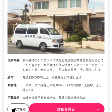
仕事内容
利用者様のケアプラン作成など介護支援業務全般を担当して
いただきます。利用者様が住み慣れた自宅でイキイキと日々
を楽しく過ごせるように、望まれる日常生活の実現に向け…
給与
月給220,000円以上 ※経験など考慮します
勤務地
千葉県千葉市緑区土気町1632-6（JR外房線「土気駅」より
徒歩5分）
応募資格
介護支援専門員有資格者、普通自動車運転免許
詳細を見る
後で見る