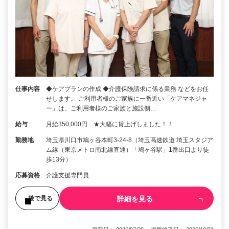
仕事内容
◆ケアプランの作成 ◆介護保険請求に係る業務 などをお任
せします。 ご利用者様のご家族に一番近い「ケアマネジャ
ー」は、ご利用者様のご家族と施設側…
給与
月給350,000円 ★大幅に賃上げしました！！
勤務地
埼玉県川口市鳩ヶ谷本町3-24-8（埼玉高速鉄道 埼玉スタジア
ム線（東京メトロ南北線直通）「鳩ヶ谷駅」1番出口より徒
歩13分）
応募資格
介護支援専門員
詳細を見る
後で見る