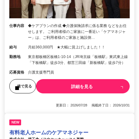
仕事内容
◆ケアプランの作成 ◆介護保険請求に係る業務 などをお任
せします。 ご利用者様のご家族に一番近い「ケアマネジャ
ー」は、ご利用者様のご家族と施設側…
給与
月給360,000円 ★大幅に賃上げしました！！
勤務地
東京都板橋区板橋1-10-14（JR埼京線「板橋駅」東武東上線
「下板橋駅」徒歩3分、都営三田線「新板橋駅」徒歩7分）
応募資格
介護支援専門員
詳細を見る
後で見る
更新日： 2026/07/28 掲載終了日： 2026/10/31
NEW
有料老人ホームのケアマネジャー