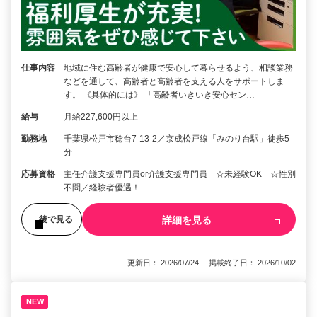
仕事内容
地域に住む高齢者が健康で安心して暮らせるよう、相談業務
などを通して、高齢者と高齢者を支える人をサポートしま
す。 《具体的には》 「高齢者いきいき安心セン…
給与
月給227,600円以上
勤務地
千葉県松戸市稔台7-13-2／京成松戸線「みのり台駅」徒歩5
分
応募資格
主任介護支援専門員or介護支援専門員 ☆未経験OK ☆性別
不問／経験者優遇！
詳細を見る
後で見る
更新日： 2026/07/24 掲載終了日： 2026/10/02
NEW