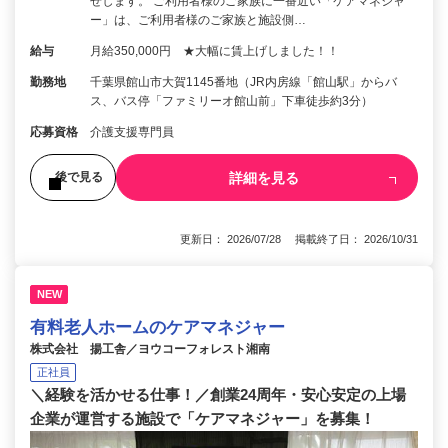
せします。 ご利用者様のご家族に一番近い「ケアマネジャ
ー」は、ご利用者様のご家族と施設側…
給与
月給350,000円 ★大幅に賃上げしました！！
勤務地
千葉県館山市大賀1145番地（JR内房線「館山駅」からバ
ス、バス停「ファミリーオ館山前」下車徒歩約3分）
応募資格
介護支援専門員
詳細を見る
後で見る
更新日： 2026/07/28 掲載終了日： 2026/10/31
NEW
有料老人ホームのケアマネジャー
株式会社 揚工舎／ヨウコーフォレスト湘南
正社員
＼経験を活かせる仕事！／創業24周年・安心安定の上場
企業が運営する施設で「ケアマネジャー」を募集！