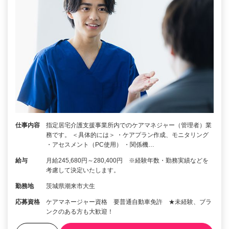
仕事内容
指定居宅介護支援事業所内でのケアマネジャー（管理者）業
務です。 ＜具体的には＞ ・ケアプラン作成、モニタリング
・アセスメント（PC使用） ・関係機…
給与
月給245,680円～280,400円 ※経験年数・勤務実績などを
考慮して決定いたします。
勤務地
茨城県潮来市大生
応募資格
ケアマネージャー資格 要普通自動車免許 ★未経験、ブラ
ンクのある方も大歓迎！