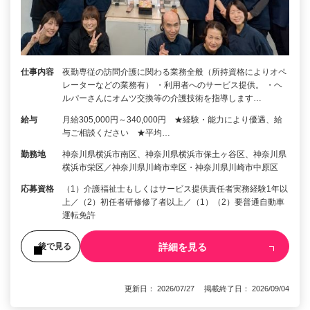
仕事内容
夜勤専従の訪問介護に関わる業務全般（所持資格によりオペ
レーターなどの業務有） ・利用者へのサービス提供。 ・ヘ
ルパーさんにオムツ交換等の介護技術を指導します…
給与
月給305,000円～340,000円 ★経験・能力により優遇、給
与ご相談ください ★平均…
勤務地
神奈川県横浜市南区、神奈川県横浜市保土ヶ谷区、神奈川県
横浜市栄区／神奈川県川崎市幸区・神奈川県川崎市中原区
応募資格
（1）介護福祉士もしくはサービス提供責任者実務経験1年以
上／（2）初任者研修修了者以上／（1）（2）要普通自動車
運転免許
詳細を見る
後で見る
更新日： 2026/07/27 掲載終了日： 2026/09/04