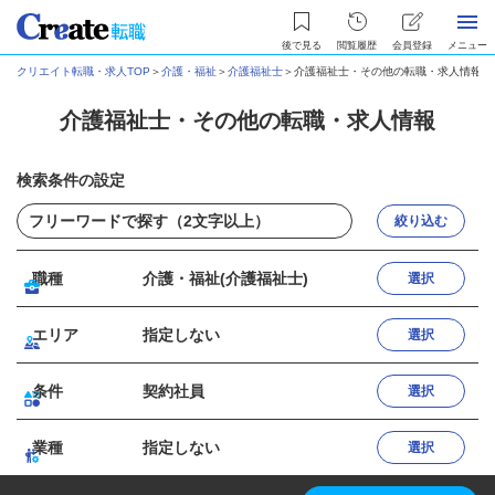
後で見る
閲覧履歴
会員登録
メニュー
クリエイト転職・求人TOP
＞
介護・福祉
＞
介護福祉士
＞
介護福祉士・その他の転職・求人情報
介護福祉士・その他の転職・求人情報
検索条件の設定
絞り込む
職種
介護・福祉(介護福祉士)
選択
エリア
指定しない
選択
条件
契約社員
選択
業種
指定しない
選択