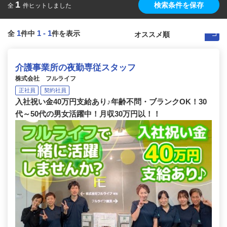
1
検索条件を保存
全
件ヒットしました
1
1
-
1
全
件中
件を表示
介護事業所の夜勤専従スタッフ
株式会社 フルライフ
正社員
契約社員
入社祝い金40万円支給あり♪年齢不問・ブランクOK！30
代～50代の男女活躍中！月収30万円以！！