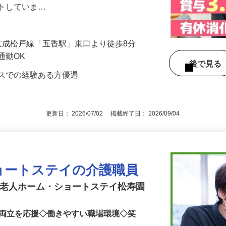
まは比較的にお元気な方が中心で、自立し
ートしていま…
1／京成松戸線「五香駅」東口より徒歩8分
通勤OK
後で見
ビスでの経験ある方優遇
更新日： 2026/07/02 掲載終了日： 2026/09/04
ョートステイの介護職員
護老人ホーム・ショートステイ松寿園