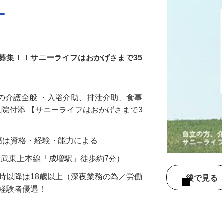
ー
募集！！サニーライフはおかげさまで35
の介護全般 ・入浴介助、排泄介助、食事
・通院付添 【サニーライフはおかげさまで3
給与幅は資格・経験・能力による
2（東武東上本線「成増駅」徒歩約7分）
2時以降は18歳以上（深夜業務の為／労働
後で見
／経験者優遇！