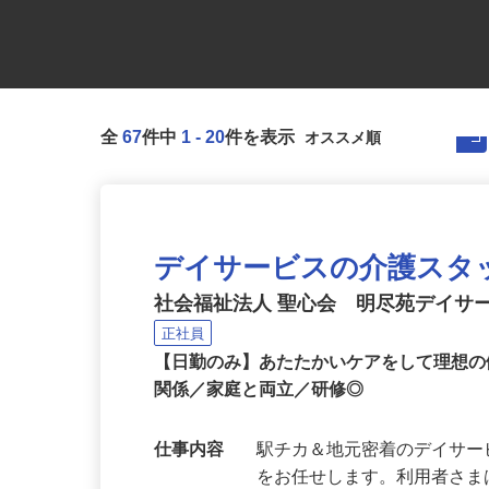
全
67
件中
1
-
20
件を表示
デイサービスの介護スタ
社会福祉法人 聖心会 明尽苑デイサ
正社員
【日勤のみ】あたたかいケアをして理想の
関係／家庭と両立／研修◎
仕事内容
駅チカ＆地元密着のデイサ