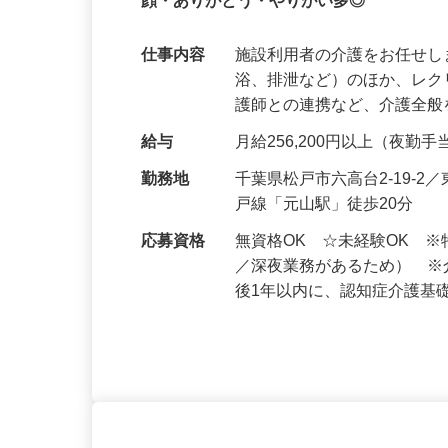
定着奨励金有・未経験歓迎◎仕事と家庭
顔・ありがとう・やりがい多◎
仕事内容
施設利用者の介護をお任せし
浴、排泄など）のほか、レ
護師との連携など、介護全
給与
月給256,200円以上（夜
勤務地
千葉県松戸市六高台2‑19‑
戸線「元山駅」徒歩20分
応募資格
無資格OK ☆未経験OK 
／深夜業務があるため） 
後1年以内に、認知症介護基