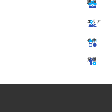
職種
エリア
条件
業種