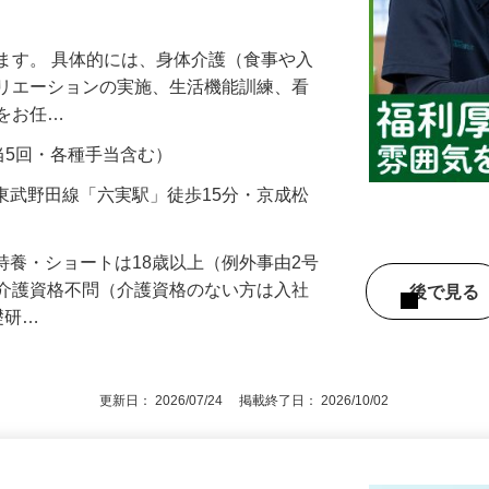
の両立を応援◇働きやすい職場環境◇笑
ます。 具体的には、身体介護（食事や入
クリエーションの実施、生活機能訓練、看
般をお任…
勤手当5回・各種手当含む）
2／東武野田線「六実駅」徒歩15分・京成松
※特養・ショートは18歳以上（例外事由2号
※介護資格不問（介護資格のない方は入社
後で見
礎研…
更新日： 2026/07/24 掲載終了日： 2026/10/02