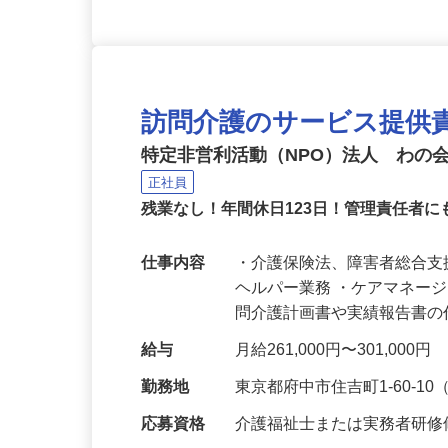
訪問介護のサービス提供
特定非営利活動（NPO）法人 わの
正社員
残業なし！年間休日123日！管理責任者
仕事内容
・介護保険法、障害者総合
ヘルパー業務 ・ケアマネー
問介護計画書や実績報告書
給与
月給261,000円〜301,00
勤務地
東京都府中市住吉町1-60-