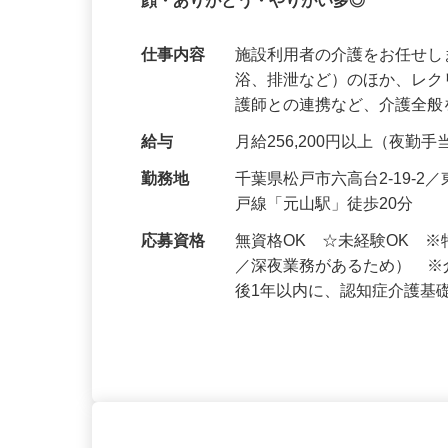
定着奨励金有・未経験歓迎◎仕事と家庭
顔・ありがとう・やりがい多◎
仕事内容
施設利用者の介護をお任せし
浴、排泄など）のほか、レ
護師との連携など、介護全
給与
月給256,200円以上（夜
勤務地
千葉県松戸市六高台2‑19‑
戸線「元山駅」徒歩20分
応募資格
無資格OK ☆未経験OK 
／深夜業務があるため） 
後1年以内に、認知症介護基