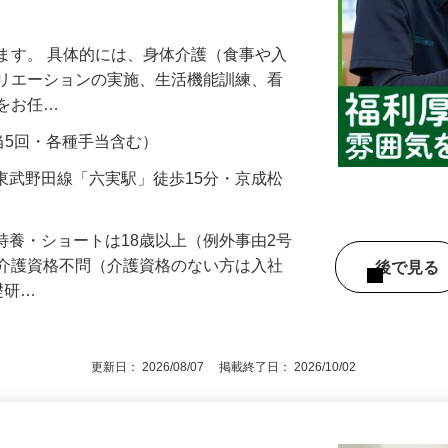
の両立を応援◇働きやすい職場環境◇笑
ます。 具体的には、身体介護（食事や入
クリエーションの実施、生活機能訓練、看
般をお任…
勤手当5回・各種手当含む）
2／東武野田線「六実駅」徒歩15分・京成松
※特養・ショートは18歳以上（例外事由2号
※介護資格不問（介護資格のない方は入社
後で見
礎研…
更新日： 2026/08/07 掲載終了日： 2026/10/02