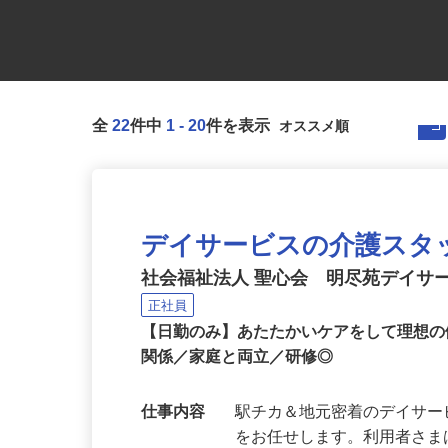
全
22
件中
1
-
20
件を表示
デイサービスの介護スタ
社会福祉法人 聖心会 明尽苑デイサ
正社員
【日勤のみ】あたたかいケアをして理想の
関係／家庭と両立／研修◎
仕事内容
駅チカ＆地元密着のデイサ