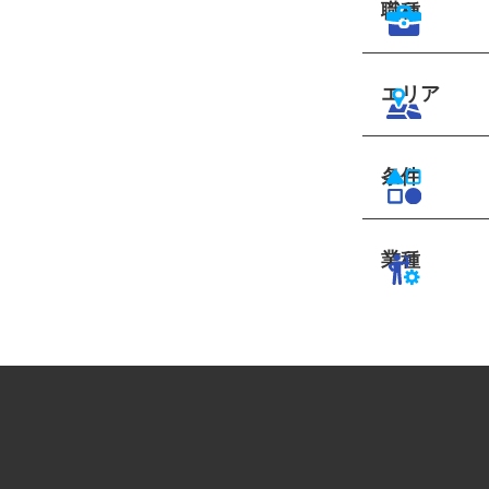
職種
エリア
条件
業種