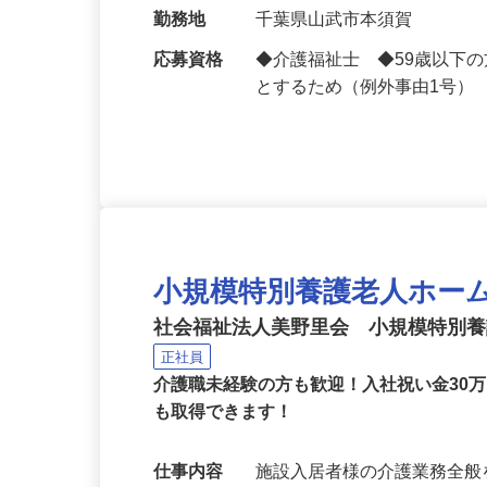
給与
月給223,000円～293,
細をご覧くださ…
勤務地
千葉県山武市本須賀
応募資格
◆介護福祉士 ◆59歳以下
とするため（例外事由1号）
小規模特別養護老人ホー
社会福祉法人美野里会 小規模特別
正社員
介護職未経験の方も歓迎！入社祝い金30
も取得できます！