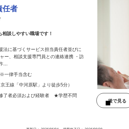
責任者
会
にも相談しやすい職場です！
支援法に基づくサービス担当責任者並びに
ジャー、相談支援専門員との連絡連携 ・訪
の作…
0円 ※一律手当含む
10（京王線「中河原駅」より徒歩5分）
修修了者必須および経験者 ★学歴不問
後で見