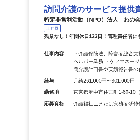
訪問介護のサービス提供
特定非営利活動（NPO）法人 わの
正社員
残業なし！年間休日123日！管理責任者
仕事内容
・介護保険法、障害者総合
ヘルパー業務 ・ケアマネー
問介護計画書や実績報告書
給与
月給261,000円〜301,00
勤務地
東京都府中市住吉町1-60-
応募資格
介護福祉士または実務者研