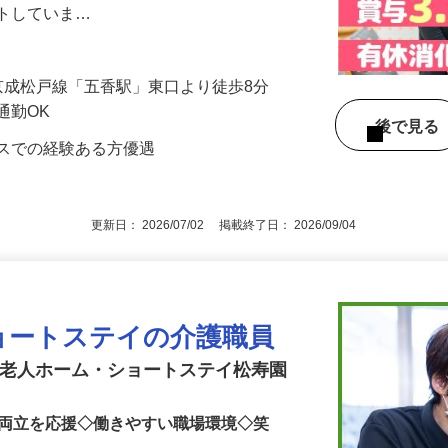
まは比較的にお元気な方が中心で、自立し
ートしていま…
1／京成松戸線「五香駅」東口より徒歩8分
通勤OK
後で見
ビスでの経験ある方優遇
更新日： 2026/07/02 掲載終了日： 2026/09/04
ョートステイの介護職員
護老人ホーム・ショートステイ松寿園