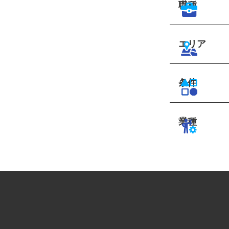
職種
エリア
条件
業種