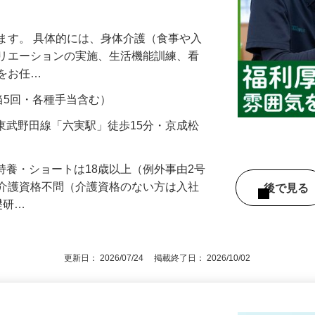
の両立を応援◇働きやすい職場環境◇笑
ます。 具体的には、身体介護（食事や入
クリエーションの実施、生活機能訓練、看
般をお任…
勤手当5回・各種手当含む）
2／東武野田線「六実駅」徒歩15分・京成松
※特養・ショートは18歳以上（例外事由2号
※介護資格不問（介護資格のない方は入社
後で見
礎研…
更新日： 2026/07/24 掲載終了日： 2026/10/02