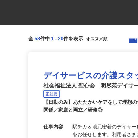
全
58
件中
1
-
20
件を表示
デイサービスの介護スタ
社会福祉法人 聖心会 明尽苑デイサ
正社員
【日勤のみ】あたたかいケアをして理想の
関係／家庭と両立／研修◎
仕事内容
駅チカ＆地元密着のデイサ