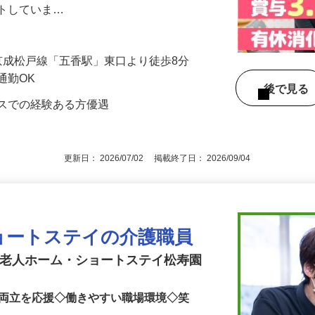
まは比較的にお元気な方が中心で、自立し
ートしていま…
1／京成松戸線「五香駅」東口より徒歩8分
通勤OK
後で見
ビスでの経験ある方優遇
更新日： 2026/07/02 掲載終了日： 2026/09/04
ョートステイの介護職員
護老人ホーム・ショートステイ松寿園