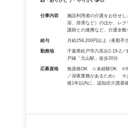
定着奨励金有・未経験歓迎◎仕事と家庭
顔・ありがとう・やりがい多◎
仕事内容
施設利用者の介護をお任せし
浴、排泄など）のほか、レ
護師との連携など、介護全
給与
月給256,200円以上（夜
勤務地
千葉県松戸市六高台2‑19‑
戸線「元山駅」徒歩20分
応募資格
無資格OK ☆未経験OK 
／深夜業務があるため） 
後1年以内に、認知症介護基