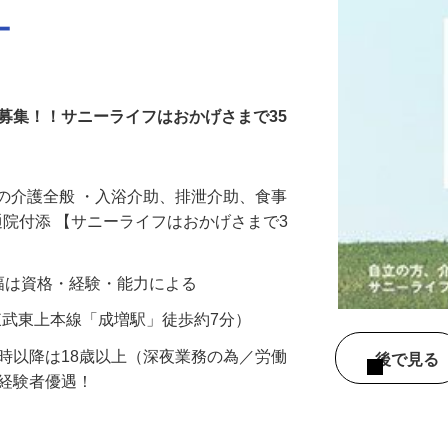
ー
募集！！サニーライフはおかげさまで35
の介護全般 ・入浴介助、排泄介助、食事
・通院付添 【サニーライフはおかげさまで3
給与幅は資格・経験・能力による
2（東武東上本線「成増駅」徒歩約7分）
2時以降は18歳以上（深夜業務の為／労働
後で見
／経験者優遇！