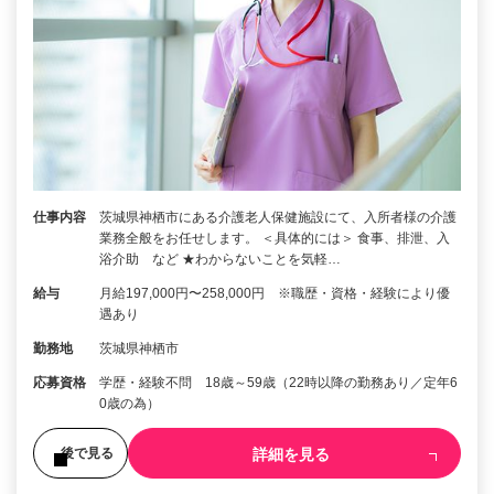
仕事内容
茨城県神栖市にある介護老人保健施設にて、入所者様の介護
業務全般をお任せします。 ＜具体的には＞ 食事、排泄、入
浴介助 など ★わからないことを気軽…
給与
月給197,000円〜258,000円 ※職歴・資格・経験により優
遇あり
勤務地
茨城県神栖市
応募資格
学歴・経験不問 18歳～59歳（22時以降の勤務あり／定年6
0歳の為）
詳細を見る
後で見る