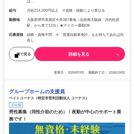
は…
給与
月給214,200円以上 ※資格・経験により異なる
勤務地
大阪府堺市美原区今井387番地（近鉄南大阪線「河内松原
駅」から車で12分）★マイカー通勤OK
応募資格
経験・資格不問 ※「普通自動車免許」をお持ちであれば尚
良し
詳細を見る
後で見る
更新日： 2026/07/02 掲載終了日： 2026/10/02
グループホームの支援員
ベイトコーナス（特定非営利活動法人 コーナス）
正社員
男性募集（同性介助のため）！夜勤が中心のサポート業
務です！