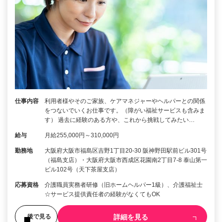
仕事内容
利用者様やそのご家族、ケアマネジャーやヘルパーとの関係
をつないでいくお仕事です。（障がい福祉サービスも含みま
す） 過去に経験のある方や、これから挑戦してみたい…
給与
月給255,000円～310,000円
勤務地
大阪府大阪市福島区吉野1丁目20-30 阪神野田駅前ビル301号
（福島支店）・大阪府大阪市西成区花園南2丁目7-8 泰山第一
ビル102号（天下茶屋支店）
応募資格
介護職員実務者研修（旧ホームヘルパー1級）、介護福祉士
☆サービス提供責任者の経験がなくてもOK
詳細を見る
後で見る