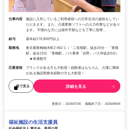
仕事内容
施設に入所しているご利用者様への日常生活の援助をしてい
ただきます。 また、介護業務ソフトへの入力作業などがあり
ます。 不慣れな方には操作手順などを丁寧に指導…
給与
基本給176,800円以上
勤務地
東京都青梅柚木町2-462-1（「二俣尾駅」徒歩20分・「軍畑
駅」徒歩15分 「青梅駅」バス乗車「吉野」バス停徒歩5分）
★車通勤可
応募資格
ブランクがある方も大歓迎！経験者はもちろん、介護に興味
がある施設勤務未経験の方も大歓迎！
詳細を見る
後で見る
更新日： 2026/07/30 掲載終了日： 2026/09/04
福祉施設の生活支援員
社会福祉法人 篤志会 美原の里