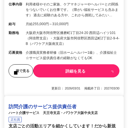
仕事内容
利用者様やそのご家族、ケアマネジャーやヘルパーとの関係
をつないでいくお仕事です。（障がい福祉サービスも含みま
す） 過去に経験のある方や、これから挑戦してみたい…
給与
月給255,000円～310,000円
勤務地
大阪府大阪市阿倍野区播磨町1丁目24-20 西田辺ハイツ101
（阿倍野支店）・大阪府大阪市阿倍野区西田辺町2丁目2-9-4-
B（パワケア大阪南支店）
応募資格
介護職員実務者研修（旧ホームヘルパー1級）、介護福祉士
☆サービス提供責任者の経験がなくてもOK
詳細を見る
後で見る
更新日： 2026/03/31 掲載終了日： 2027/03/30
訪問介護のサービス提供責任者
ハート介護サービス 天王寺支店・パワケア大阪中央支店
正社員
支店ごとの活動エリアを細かくしています！だから新規