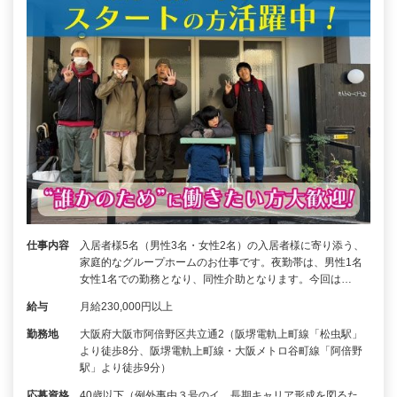
仕事内容
入居者様5名（男性3名・女性2名）の入居者様に寄り添う、
家庭的なグループホームのお仕事です。夜勤帯は、男性1名
女性1名での勤務となり、同性介助となります。今回は…
給与
月給230,000円以上
勤務地
大阪府大阪市阿倍野区共立通2（阪堺電軌上町線「松虫駅」
より徒歩8分、阪堺電軌上町線・大阪メトロ谷町線「阿倍野
駅」より徒歩9分）
応募資格
40歳以下（例外事由３号のイ、長期キャリア形成を図るた