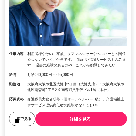
仕事内容
利用者様やそのご家族、ケアマネジャーやヘルパーとの関係
をつないでいくお仕事です。（障がい福祉サービスも含みま
す） 過去に経験のある方や、これから挑戦してみたい…
給与
月給240,000円～295,000円
勤務地
大阪府大阪市北区大淀中5丁目（大淀支店）・大阪府大阪市
北区南森町2丁目2-9 南森町八千代ビル1階（本社）
応募資格
介護職員実務者研修（旧ホームヘルパー1級）、介護福祉士
☆サービス提供責任者の経験がなくてもOK
詳細を見る
後で見る