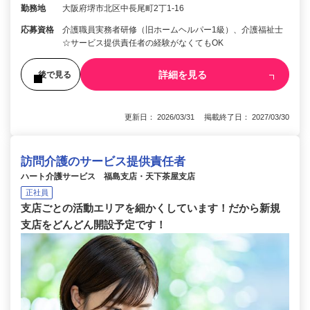
勤務地
大阪府堺市北区中長尾町2丁1-16
応募資格
介護職員実務者研修（旧ホームヘルパー1級）、介護福祉士
☆サービス提供責任者の経験がなくてもOK
詳細を見る
後で見る
更新日： 2026/03/31 掲載終了日： 2027/03/30
訪問介護のサービス提供責任者
ハート介護サービス 福島支店・天下茶屋支店
正社員
支店ごとの活動エリアを細かくしています！だから新規
支店をどんどん開設予定です！