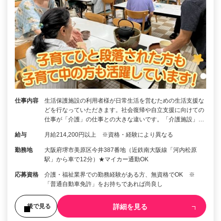
仕事内容
生活保護施設の利用者様が日常生活を営むための生活支援な
どを行なっていただきます。社会復帰や自立支援に向けての
仕事が「介護」の仕事との大きな違いです。「介護施設」…
給与
月給214,200円以上 ※資格・経験により異なる
勤務地
大阪府堺市美原区今井387番地（近鉄南大阪線「河内松原
駅」から車で12分）★マイカー通勤OK
応募資格
介護・福祉業界での勤務経験がある方、無資格でOK ※
「普通自動車免許」をお持ちであれば尚良し
詳細を見る
後で見る