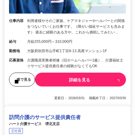
仕事内容
利用者様やそのご家族、ケアマネジャーやヘルパーとの関係
をつないでいくお仕事です。（障がい福祉サービスも含みま
す） 過去に経験のある方や、これから挑戦してみたい…
給与
月給255,000円～310,000円
勤務地
大阪府吹田市山手町1丁目8-13 高尾マンション1F
応募資格
介護職員実務者研修（旧ホームヘルパー1級）、介護福祉士
☆サービス提供責任者の経験がなくてもOK
詳細を見る
後で見る
更新日： 2026/03/31 掲載終了日： 2027/03/30
訪問介護のサービス提供責任者
ハート介護サービス 堺北支店
正社員