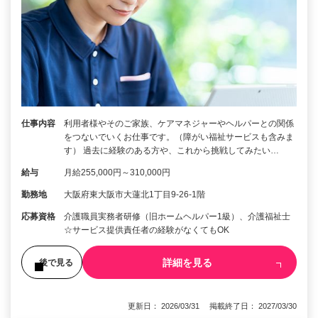
仕事内容
利用者様やそのご家族、ケアマネジャーやヘルパーとの関係
をつないでいくお仕事です。（障がい福祉サービスも含みま
す） 過去に経験のある方や、これから挑戦してみたい…
給与
月給255,000円～310,000円
勤務地
大阪府東大阪市大蓮北1丁目9-26-1階
応募資格
介護職員実務者研修（旧ホームヘルパー1級）、介護福祉士
☆サービス提供責任者の経験がなくてもOK
詳細を見る
後で見る
更新日： 2026/03/31 掲載終了日： 2027/03/30