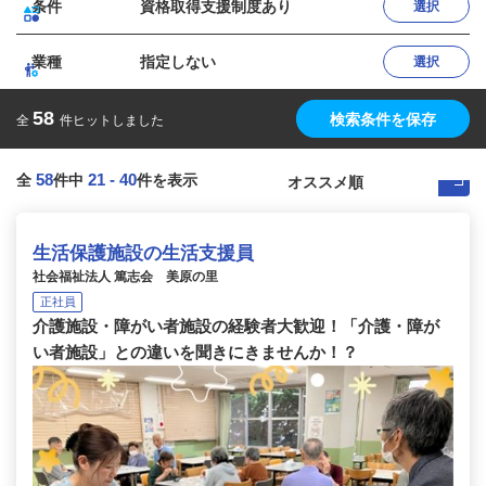
条件
資格取得支援制度あり
選択
業種
指定しない
選択
58
検索条件を保存
全
件ヒットしました
58
21
-
40
全
件中
件を表示
生活保護施設の生活支援員
社会福祉法人 篤志会 美原の里
正社員
介護施設・障がい者施設の経験者大歓迎！「介護・障が
い者施設」との違いを聞きにきませんか！？