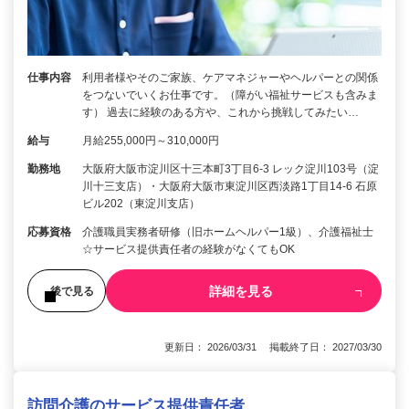
仕事内容
利用者様やそのご家族、ケアマネジャーやヘルパーとの関係
をつないでいくお仕事です。（障がい福祉サービスも含みま
す） 過去に経験のある方や、これから挑戦してみたい…
給与
月給255,000円～310,000円
勤務地
大阪府大阪市淀川区十三本町3丁目6-3 レック淀川103号（淀
川十三支店）・大阪府大阪市東淀川区西淡路1丁目14-6 石原
ビル202（東淀川支店）
応募資格
介護職員実務者研修（旧ホームヘルパー1級）、介護福祉士
☆サービス提供責任者の経験がなくてもOK
詳細を見る
後で見る
更新日： 2026/03/31 掲載終了日： 2027/03/30
訪問介護のサービス提供責任者