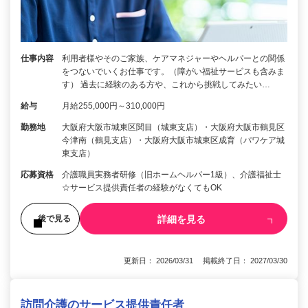
仕事内容
利用者様やそのご家族、ケアマネジャーやヘルパーとの関係
をつないでいくお仕事です。（障がい福祉サービスも含みま
す） 過去に経験のある方や、これから挑戦してみたい…
給与
月給255,000円～310,000円
勤務地
大阪府大阪市城東区関目（城東支店）・大阪府大阪市鶴見区
今津南（鶴見支店）・大阪府大阪市城東区成育（パワケア城
東支店）
応募資格
介護職員実務者研修（旧ホームヘルパー1級）、介護福祉士
☆サービス提供責任者の経験がなくてもOK
詳細を見る
後で見る
更新日： 2026/03/31 掲載終了日： 2027/03/30
訪問介護のサービス提供責任者