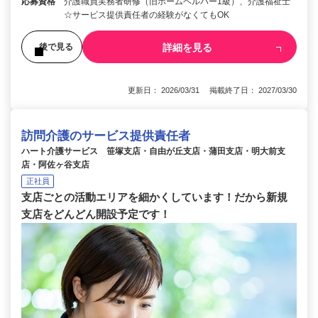
応募資格
介護職員実務者研修（旧ホームヘルパー1級）、介護福祉士
☆サービス提供責任者の経験がなくてもOK
詳細を見る
後で見る
更新日： 2026/03/31 掲載終了日： 2027/03/30
訪問介護のサービス提供責任者
ハート介護サービス 笹塚支店・自由が丘支店・蒲田支店・明大前支
店・阿佐ヶ谷支店
正社員
支店ごとの活動エリアを細かくしています！だから新規
支店をどんどん開設予定です！