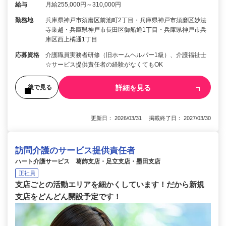
給与
月給255,000円～310,000円
勤務地
兵庫県神戸市須磨区前池町2丁目・兵庫県神戸市須磨区妙法
寺乗越・兵庫県神戸市長田区御船通1丁目・兵庫県神戸市兵
庫区西上橘通1丁目
応募資格
介護職員実務者研修（旧ホームヘルパー1級）、介護福祉士
☆サービス提供責任者の経験がなくてもOK
詳細を見る
後で見る
更新日： 2026/03/31 掲載終了日： 2027/03/30
訪問介護のサービス提供責任者
ハート介護サービス 葛飾支店・足立支店・墨田支店
正社員
支店ごとの活動エリアを細かくしています！だから新規
支店をどんどん開設予定です！