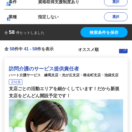
条件
資格取得支援制度あり
選択
業種
指定しない
選択
58
検索条件を保存
全
件ヒットしました
58
41
-
58
全
件中
件を表示
訪問介護のサービス提供責任者
ハート介護サービス 練馬支店・光が丘支店・椎名町支店・池袋支店
正社員
支店ごとの活動エリアを細かくしています！だから新規
支店をどんどん開設予定です！