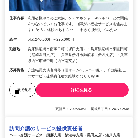
仕事内容
利用者様やそのご家族、ケアマネジャーやヘルパーとの関係
をつないでいくお仕事です。（障がい福祉サービスも含みま
す） 過去に経験のある方や、これから挑戦してみたい…
給与
月給240,000円～295,000円
勤務地
兵庫県尼崎市南塚口町（塚口支店）・兵庫県尼崎市東園田町
（尼崎園田支店）・兵庫県伊丹市御願塚（伊丹支店）・兵庫
県西宮市里中町（西宮南支店）
応募資格
介護職員実務者研修（旧ホームヘルパー1級）、介護福祉士
☆サービス提供責任者の経験がなくてもOK
詳細を見る
後で見る
更新日： 2026/03/31 掲載終了日： 2027/03/30
訪問介護のサービス提供責任者
ハート介護サービス 須磨支店・妙法寺支店・長田支店・湊川支店