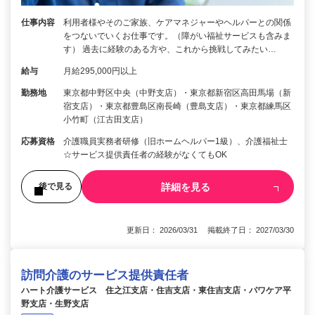
仕事内容
利用者様やそのご家族、ケアマネジャーやヘルパーとの関係
をつないでいくお仕事です。（障がい福祉サービスも含みま
す） 過去に経験のある方や、これから挑戦してみたい…
給与
月給295,000円以上
勤務地
東京都中野区中央（中野支店）・東京都新宿区高田馬場（新
宿支店）・東京都豊島区南長崎（豊島支店）・東京都練馬区
小竹町（江古田支店）
応募資格
介護職員実務者研修（旧ホームヘルパー1級）、介護福祉士
☆サービス提供責任者の経験がなくてもOK
詳細を見る
後で見る
更新日： 2026/03/31 掲載終了日： 2027/03/30
訪問介護のサービス提供責任者
ハート介護サービス 住之江支店・住吉支店・東住吉支店・パワケア平
野支店・生野支店