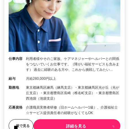
仕事内容
利用者様やそのご家族、ケアマネジャーやヘルパーとの関係
をつないでいくお仕事です。（障がい福祉サービスも含みま
す） 過去に経験のある方や、これから挑戦してみたい…
給与
月給280,000円以上
勤務地
東京都練馬区練馬（練馬支店）・東京都練馬区光が丘（光が
丘支店）・東京都豊島区長崎（椎名町支店）・東京都豊島区
西池袋（池袋支店）
応募資格
介護職員実務者研修（旧ホームヘルパー1級）、介護福祉士
☆サービス提供責任者の経験がなくてもOK
詳細を見る
後で見る