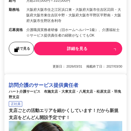
給与
月給255,000円～310,000円
勤務地
大阪府大阪市住之江区浜口東・大阪府大阪市住吉区苅田・大
阪府大阪市東住吉区中野・大阪府大阪市平野区平野南・大阪
府大阪市生野区舎利寺
応募資格
介護職員実務者研修（旧ホームヘルパー1級）、介護福祉士
☆サービス提供責任者の経験がなくてもOK
詳細を見る
後で見る
更新日： 2026/03/31 掲載終了日： 2027/03/30
訪問介護のサービス提供責任者
ハート介護サービス 布施支店・大東支店・八尾支店・松原支店・羽曳
野支店
正社員
支店ごとの活動エリアを細かくしています！だから新規
支店をどんどん開設予定です！