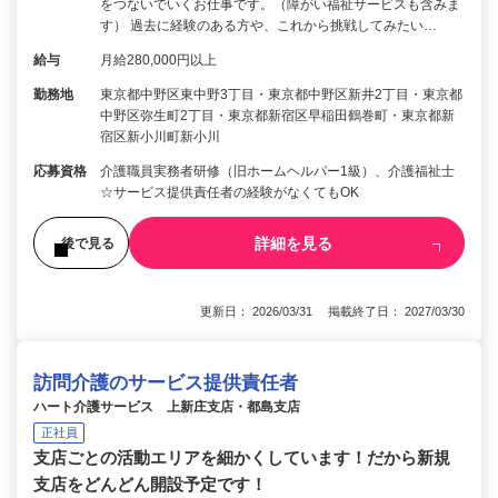
をつないでいくお仕事です。（障がい福祉サービスも含みま
す） 過去に経験のある方や、これから挑戦してみたい…
給与
月給280,000円以上
勤務地
東京都中野区東中野3丁目・東京都中野区新井2丁目・東京都
中野区弥生町2丁目・東京都新宿区早稲田鶴巻町・東京都新
宿区新小川町新小川
応募資格
介護職員実務者研修（旧ホームヘルパー1級）、介護福祉士
☆サービス提供責任者の経験がなくてもOK
詳細を見る
後で見る
更新日： 2026/03/31 掲載終了日： 2027/03/30
訪問介護のサービス提供責任者
ハート介護サービス 上新庄支店・都島支店
正社員
支店ごとの活動エリアを細かくしています！だから新規
支店をどんどん開設予定です！