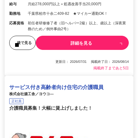
給与
月給278,000円以上＋処遇改善手当20,000円
勤務地
千葉県柏市十余二409-82 ★マイカー通勤OK！
応募資格
初任者研修修了者（旧ヘルパー2級）以上、歳以上（深夜業
務のため／例外事由2号）
詳細を見る
後で見る
更新日： 2026/07/31 掲載終了日： 2026/08/14
掲載終了まであと5日
サービス付き高齢者向け住宅の介護職員
株式会社揚工舎／ヨウコ―
正社員
介護職員募集！大幅に賃上げしました！