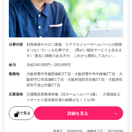
仕事内容
利用者様やそのご家族、ケアマネジャーやヘルパーとの関係
をつないでいくお仕事です。（障がい福祉サービスも含みま
す） 過去に経験のある方や、これから挑戦してみたい…
給与
月給240,000円～295,000円
勤務地
大阪府豊中市服部南町3丁目・大阪府豊中市中桜塚2丁目・大
阪府守口市高瀬町1丁目・大阪府池田市石橋3丁目・大阪府吹
田市千里山竹園2丁目
応募資格
介護職員実務者研修（旧ホームヘルパー1級）、介護福祉士
☆サービス提供責任者の経験がなくてもOK
詳細を見る
後で見る
更新日： 2026/03/31 掲載終了日： 2027/03/30