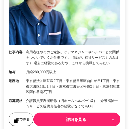
仕事内容
利用者様やそのご家族、ケアマネジャーやヘルパーとの関係
をつないでいくお仕事です。（障がい福祉サービスも含みま
す） 過去に経験のある方や、これから挑戦してみたい…
給与
月給280,000円以上
勤務地
東京都渋谷区笹塚2丁目・東京都目黒区自由が丘1丁目・東京
都大田区蒲田1丁目・東京都世田谷区松原2丁目・東京都杉並
区阿佐谷南2丁目
応募資格
介護職員実務者研修（旧ホームヘルパー1級）、介護福祉士
☆サービス提供責任者の経験がなくてもOK
詳細を見る
後で見る