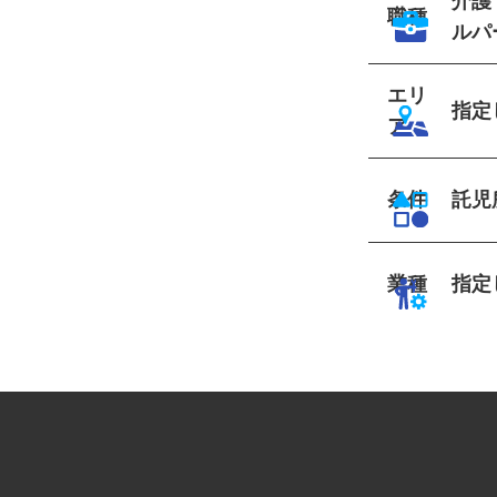
介護
職種
ルパ
エリ
指
ア
条件
託
業種
指