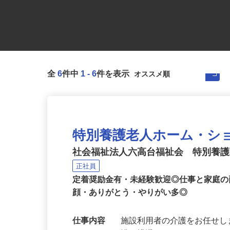
全
6
件中
1
-
6
件を表示
特別養護老人ホーム・シ
社会福祉法人六高台福祉会 特別養
正社員
定着奨励金有・未経験歓迎◎仕事と家庭
顔・ありがとう・やりがい多◎