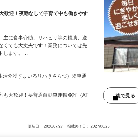
も大歓迎！夜勤なしで子育て中も働きやす
す。主に食事介助、リハビリ等の補助、送
はなくても大丈夫です！業務については先
ートします。…
7（生活介護すまいるリハきさらづ）※車通
方も大歓迎！要普通自動車運転免許（AT
後で見
更新日： 2026/07/27 掲載終了日： 2027/06/25