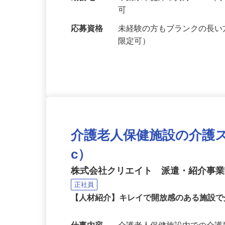
給与
月給193,174円以上
勤務地
千葉県木更津市真舟5-2-
可
応募資格
未経験の方もブランクの長い
限定可）
介護老人保健施設の介護スタッ
c）
株式会社クリエイト 派遣・紹介事
正社員