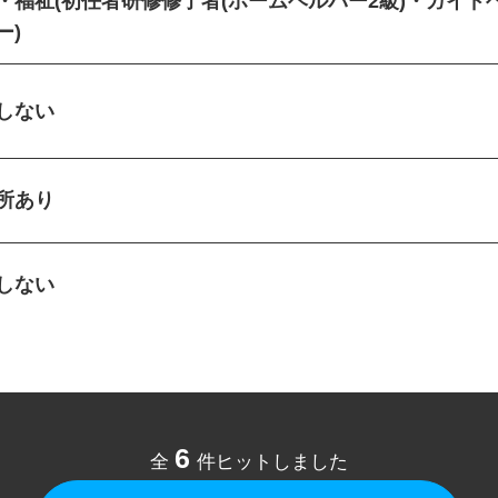
・福祉(初任者研修修了者(ホームヘルパー2級)・ガイ
ー)
定しない
児所あり
定しない
6
全
件ヒットしました