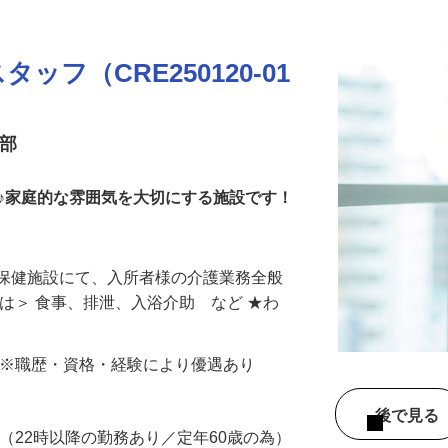
フ（CRE250120-01
業部
♪家庭的な雰囲気を大切にする施設です！
人保健施設にて、入所者様の介護業務全般
には＞ 食事、排泄、入浴介助 など ★わ
000円 ※職歴・資格・経験により優遇あり