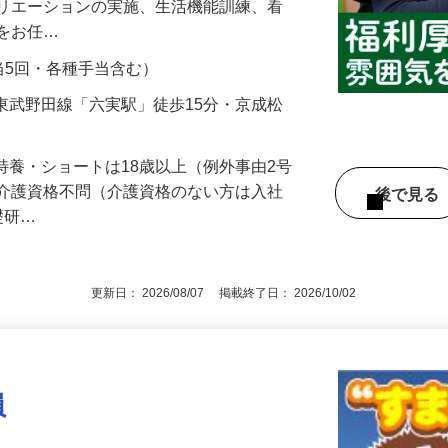
ます。 具体的には、身体介護（食事や入
クリエーションの実施、生活機能訓練、看
般をお任…
勤手当5回・各種手当含む）
2／東武野田線「六実駅」徒歩15分・京成松
※特養・ショートは18歳以上（例外事由2号
※介護資格不問（介護資格のない方は入社
後で見
礎研…
更新日： 2026/08/07 掲載終了日： 2026/10/02
員