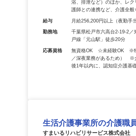
仕事内容
施設利用者の介護をお任せし
浴、排泄など）のほか、レ
護師との連携など、介護全
給与
月給256,200円以上（夜
勤務地
千葉県松戸市六高台2‑19‑
戸線「元山駅」徒歩20分
応募資格
無資格OK ☆未経験OK 
／深夜業務があるため） 
後1年以内に、認知症介護基
生活介護事業所の介護職