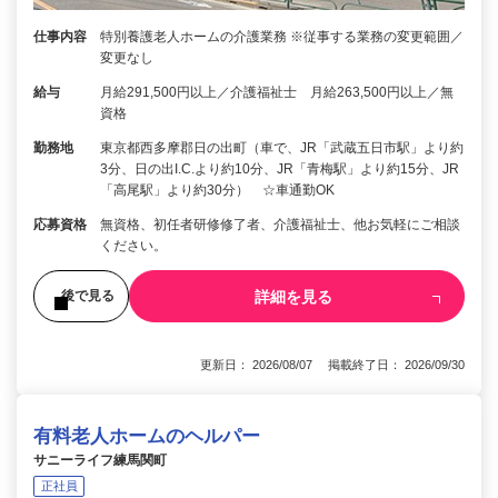
仕事内容
特別養護老人ホームの介護業務 ※従事する業務の変更範囲／
変更なし
給与
月給291,500円以上／介護福祉士 月給263,500円以上／無
資格
勤務地
東京都西多摩郡日の出町（車で、JR「武蔵五日市駅」より約
3分、日の出I.C.より約10分、JR「青梅駅」より約15分、JR
「高尾駅」より約30分） ☆車通勤OK
応募資格
無資格、初任者研修修了者、介護福祉士、他お気軽にご相談
ください。
詳細を見る
後で見る
更新日： 2026/08/07 掲載終了日： 2026/09/30
有料老人ホームのヘルパー
サニーライフ練馬関町
正社員