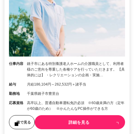
仕事内容
銚子市にある特別養護老人ホームの介護職員として、利用者
様のご意向を尊重した各種ケアを行っていただきます。 【具
体的には】 ・レクリエーションの企画・実施…
給与
月給186,104円～262,532円＋諸手当
勤務地
千葉県銚子市豊里台
応募資格
高卒以上、普通自動車運転免許必須 ※60歳未満の方（定年
が60歳のため） ※かんたんなPC操作ができる方
詳細を見る
後で見る