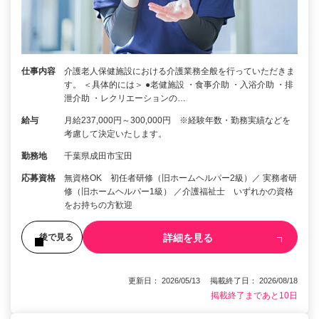
仕事内容
介護老人保健施設における介護業務全般を行っていただきま
す。 ＜具体的には＞ ●老健施設 ・食事介助 ・入浴介助 ・排
泄介助 ・レクリエーションの…
給与
月給237,000円～300,000円 ※経験年数・勤務実績などを
考慮して決定いたします。
勤務地
千葉県成田市宝田
応募資格
無資格OK 初任者研修（旧ホームヘルパー2級）／ 実務者研
修（旧ホームヘルパー1級） ／介護福祉士 いずれかの資格
をお持ちの方歓迎
詳細を見る
後で見る
更新日： 2026/05/13 掲載終了日： 2026/08/18
掲載終了まであと10日