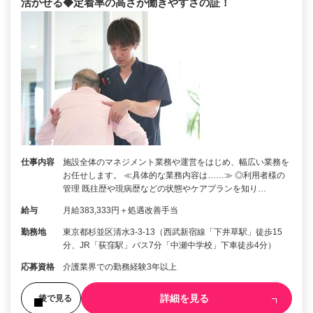
活かせる◆定着率の高さが働きやすさの証！
仕事内容
施設全体のマネジメント業務や運営をはじめ、幅広い業務を
お任せします。 ≪具体的な業務内容は……≫ ◎利用者様の
管理 既往歴や現病歴などの状態やケアプランを知り…
給与
月給383,333円＋処遇改善手当
勤務地
東京都杉並区清水3-3-13（西武新宿線「下井草駅」徒歩15
分、JR「荻窪駅」バス7分「中瀬中学校」下車徒歩4分）
応募資格
介護業界での勤務経験3年以上
詳細を見る
後で見る