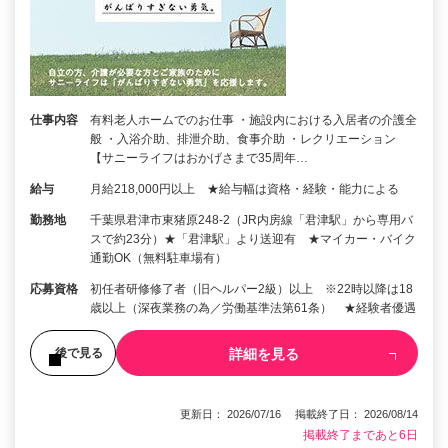
仕事内容
有料老人ホームでのお仕事 ・施設内における入居者の介護全
般 ・入浴介助、排泄介助、食事介助 ・レクリエーション
【サニーライフはおかげさまで35周年…
給与
月給218,000円以上 ★給与幅は資格・経験・能力による
勤務地
千葉県君津市東猪原248-2（JR内房線「君津駅」から専用バ
スで約23分）★「君津駅」より送迎有 ★マイカー・バイク
通勤OK（無料駐車場有）
応募資格
初任者研修修了者（旧ヘルパー2級）以上 ※22時以降は18
歳以上（深夜業務の為／労働基準法第61条） ★経験者優遇
詳細を見る
後で見る
更新日： 2026/07/16 掲載終了日： 2026/08/14
掲載終了まであと6日