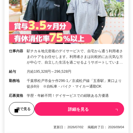
仕事内容
駅チカ＆地元密着のデイサービスで、自宅から通う利用者さ
まのケアをお任せします。利用者さまは比較的にお元気な方
が中心で、自立した生活を過ごせるようサポートしていま…
給与
月給195,328円～296,528円
勤務地
千葉県松戸市金ケ作296-1／京成松戸線「五香駅」東口より
徒歩8分 ※自転車・バイク・マイカー通勤OK
応募資格
学歴・年齢不問！デイサービスでの経験ある方優遇
詳細を見る
後で見る
更新日： 2026/07/02 掲載終了日： 2026/09/04