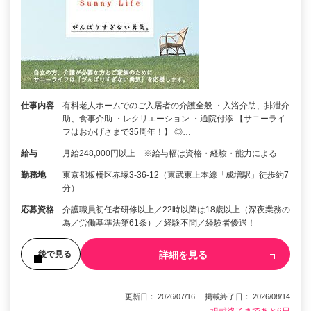
仕事内容
有料老人ホームでのご入居者の介護全般 ・入浴介助、排泄介
助、食事介助 ・レクリエーション ・通院付添 【サニーライ
フはおかげさまで35周年！】 ◎…
給与
月給248,000円以上 ※給与幅は資格・経験・能力による
勤務地
東京都板橋区赤塚3-36-12（東武東上本線「成増駅」徒歩約7
分）
応募資格
介護職員初任者研修以上／22時以降は18歳以上（深夜業務の
為／労働基準法第61条）／経験不問／経験者優遇！
詳細を見る
後で見る
更新日： 2026/07/16 掲載終了日： 2026/08/14