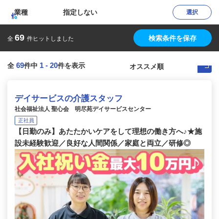
業種
指定しない
選択
69
検索条件を保存
全
件ヒットしました
69
1
-
20
全
件中
件を表示
デイサービスの介護スタッフ
社会福祉法人 聖心会 明尽苑デイサービスセンター
正社員
【日勤のみ】あたたかいケアをして理想の働き方へ♪★施
設未経験歓迎／良好な人間関係／家庭と両立／研修◎