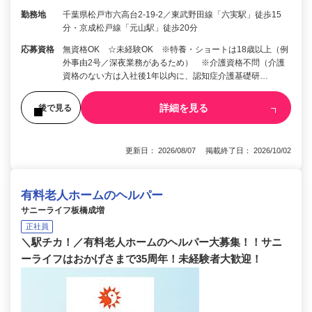
勤務地
千葉県松戸市六高台2‑19‑2／東武野田線「六実駅」徒歩15
分・京成松戸線「元山駅」徒歩20分
応募資格
無資格OK ☆未経験OK ※特養・ショートは18歳以上（例
外事由2号／深夜業務があるため） ※介護資格不問（介護
資格のない方は入社後1年以内に、認知症介護基礎研…
詳細を見る
後で見る
更新日： 2026/08/07 掲載終了日： 2026/10/02
有料老人ホームのヘルパー
サニーライフ板橋成増
正社員
＼駅チカ！／有料老人ホームのヘルパー大募集！！サニ
ーライフはおかげさまで35周年！未経験者大歓迎！