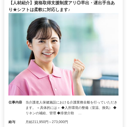
【人材紹介】資格取得支援制度アリ◎早出・遅出手当あ
り★シフトは柔軟に対応します♪
仕事内容
当介護老人保健施設における介護業務全般を行っていただき
ます。 ＜具体的には＞ ◆入所環境の整備（室温、換気） ◆
リネンの補給、管理 ◆排便介助 …
給与
月給211,950円～273,000円