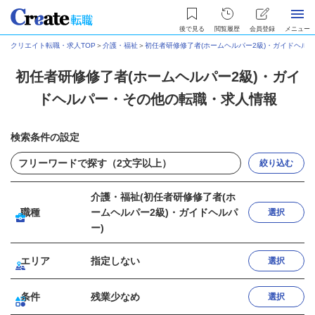
後で見る
閲覧履歴
会員登録
メニュー
クリエイト転職・求人TOP
＞
介護・福祉
＞
初任者研修修了者(ホームヘルパー2級)・ガイドヘル
初任者研修修了者(ホームヘルパー2級)・ガイ
ドヘルパー・その他の転職・求人情報
検索条件の設定
絞り込む
介護・福祉(初任者研修修了者(ホ
職種
ームヘルパー2級)・ガイドヘルパ
選択
ー)
エリア
指定しない
選択
条件
残業少なめ
選択