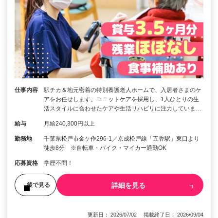
仕事内容
駅チカ＆地元密着の特別養護老人ホームで、入居者さまのケ
アをお任せします。ユニットケアを採用し、1人ひとりの生
活スタイルに合わせたケアや生活リハビリに注力していま…
給与
月給240,300円以上
勤務地
千葉県松戸市金ケ作296-1／京成松戸線「五香駅」東口より
徒歩8分 ※自転車・バイク・マイカー通勤OK
応募資格
学歴不問！
詳細を見る
後で見る
更新日： 2026/07/02 掲載終了日： 2026/09/04