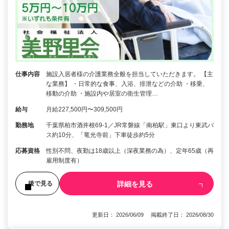
仕事内容
施設入居者様の介護業務全般を担当していただきます。 【主
な業務】 ・日常的な食事、入浴、排泄などの介助 ・移乗、
移動の介助 ・施設内や居室の衛生管理…
給与
月給227,500円〜309,500円
勤務地
千葉県柏市酒井根69-1／JR常磐線「南柏駅」東口より東武バ
ス約10分、「竜光寺前」下車徒歩約5分
応募資格
性別不問、夜勤は18歳以上（深夜業務の為）、定年65歳（再
雇用制度有）
詳細を見る
後で見る
更新日： 2026/06/09 掲載終了日： 2026/08/30