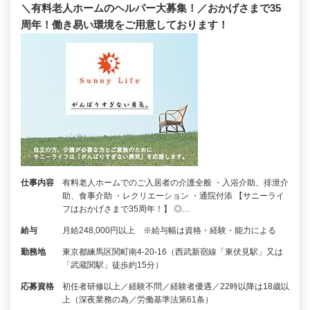
＼有料老人ホームのヘルパー大募集！／おかげさまで35
周年！働き易い環境をご用意しております！
仕事内容
有料老人ホームでのご入居者の介護全般 ・入浴介助、排泄介
助、食事介助 ・レクリエーション ・通院付添 【サニーライ
フはおかげさまで35周年！】 ◎…
給与
月給248,000円以上 ※給与幅は資格・経験・能力による
勤務地
東京都練馬区関町南4-20-16（西武新宿線「東伏見駅」又は
「武蔵関駅」徒歩約15分）
応募資格
初任者研修以上／経験不問／経験者優遇／22時以降は18歳以
上（深夜業務の為／労働基準法第61条）