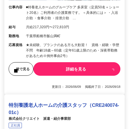
仕事内容
■特養老人ホームのグループケア 多床室（定員50名＋ショー
ト20名）ご利用者の介護業務です。 ＜具体的には＞ ・入浴
介助 ・食事介助 ・排泄介助 …
給与
月給217,320円〜272,810円
勤務地
千葉県船橋市飯山満町
応募資格
★未経験、ブランクのある方も大歓迎！ 資格・経験・学歴
不問 年齢18歳～60歳（定年61歳上限のため・深夜帯勤務
があるため※例外事由2号）
詳細を見る
後で見る
更新日： 2026/06/09 掲載終了日： 2026/09/18
特別養護老人ホームの介護スタッフ（CRE240074-
01c）
株式会社クリエイト 派遣・紹介事業部
正社員