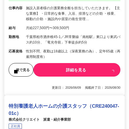
仕事内容
施設入居者様の介護業務全般を担当していただきます。 【主
な業務】 ・日常的な食事、入浴、排泄などの介助 ・移乗、
移動の介助 ・施設内や居室の衛生管理…
給与
月給227,500円〜309,500円
勤務地
千葉県柏市酒井根45-1／JR常磐線「南柏駅」東口より東武バ
ス約10分、「竜光寺前」下車徒歩約5分
応募資格
性別不問、夜勤は18歳以上（深夜業務の為）、定年65歳（再
雇用制度有）
詳細を見る
後で見る
更新日： 2026/06/09 掲載終了日： 2026/08/30
特別養護老人ホームの介護スタッフ（CRE240047-
01c）
株式会社クリエイト 派遣・紹介事業部
正社員