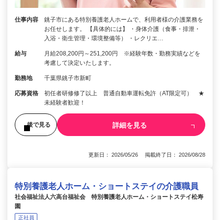
仕事内容
銚子市にある特別養護老人ホームで、利用者様の介護業務を
お任せします。 【具体的には】 ・身体介護（食事・排泄・
入浴・衛生管理・環境整備等） ・レクリエ…
給与
月給208,200円～251,200円 ※経験年数・勤務実績などを
考慮して決定いたします。
勤務地
千葉県銚子市新町
応募資格
初任者研修修了以上 普通自動車運転免許（AT限定可） ★
未経験者歓迎！
詳細を見る
後で見る
更新日： 2026/05/26 掲載終了日： 2026/08/28
特別養護老人ホーム・ショートステイの介護職員
社会福祉法人六高台福祉会 特別養護老人ホーム・ショートステイ松寿
園
正社員