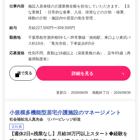
仕事内容
施設入居者様の介護業務全般を担当していただきます。 【主
な業務】 ・日常的な食事、入浴、排泄などの介助 ・移乗、
移動の介助 ・施設内や居室の衛生管理…
給与
月給227,500円〜309,500円
勤務地
千葉県柏市酒井根69-1／JR常磐線「南柏駅」東口より東武バ
ス約10分、「竜光寺前」下車徒歩約5分
応募資格
性別不問、夜勤は18歳以上（深夜業務の為）、定年65歳（再
雇用制度有）
詳細を見る
後で見る
更新日： 2026/06/09 掲載終了日： 2026/08/30
小規模多機能型居宅介護施設のマネージメント
社会福祉法人真光会 リバービレッジ杉並
正社員
【週休2日×残業なし】月給38万円以上スタート◆経験を