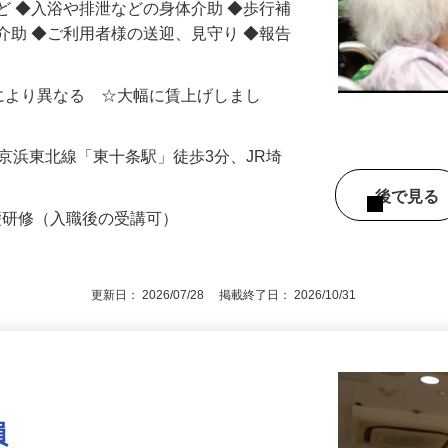
ど ◆入浴や排泄などの身体介助 ◆歩行補
介助 ◆ご利用者様の送迎、見守り ◆報告
場所により異なる ☆大幅に賃上げしまし
（JR京浜東北線「東十条駅」徒歩3分、JR埼
後で見
礎研修（入職後の受講可）
更新日： 2026/07/28 掲載終了日： 2026/10/31