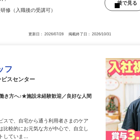
（東京メトロ千代田線「町屋駅」・日暮里舎人
2分）
後で見
礎研修（入職後の受講可）
更新日： 2026/07/28 掲載終了日： 2026/10/31
ッフ
ービスセンター
働き方へ♪★施設未経験歓迎／良好な人間
ービスで、自宅から通う利用者さまのケア