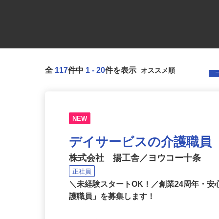
全
117
件中
1
-
20
件を表示
NEW
デイサービスの介護職員
株式会社 揚工舎／ヨウコー十条
正社員
＼未経験スタートOK！／創業24周年・
護職員」を募集します！