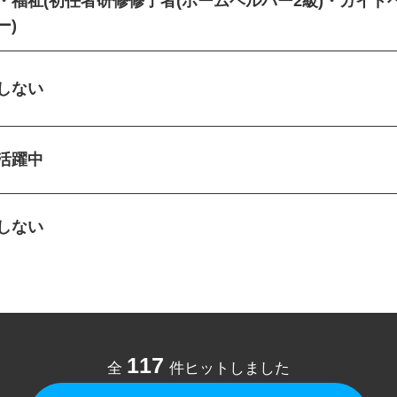
・福祉(初任者研修修了者(ホームヘルパー2級)・ガイ
ー)
定しない
性活躍中
定しない
117
全
件ヒットしました