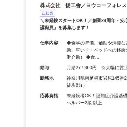
有料老人ホームの介護職
株式会社 揚工舎／ヨウコーフォレス
正社員
＼未経験スタートOK！／創業24周年・
護職員」を募集します！
仕事内容
◆食事の準備、補助や清掃な
助、車いす・ベッドへの移乗
泄介助） ◆食…
給与
月給277,800円 ☆大幅に
勤務地
神奈川県南足柄市岩原145
徒歩8分）
応募資格
未経験者OK！認知症介護基
ヘルパー2級 以上