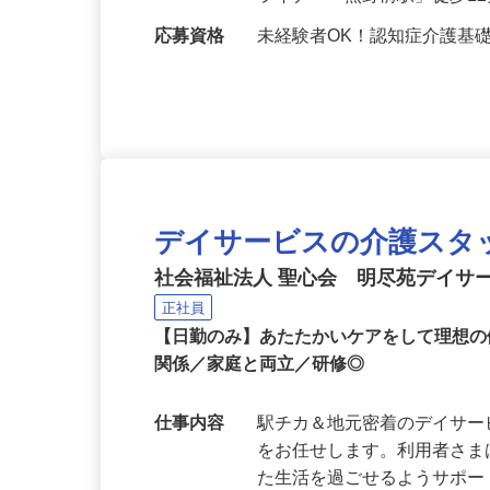
勤務地
東京都荒川区町屋5-5-2
ライナー「熊野前駅」徒歩1
応募資格
未経験者OK！認知症介護基
デイサービスの介護スタ
社会福祉法人 聖心会 明尽苑デイサ
正社員
【日勤のみ】あたたかいケアをして理想の
関係／家庭と両立／研修◎
仕事内容
駅チカ＆地元密着のデイサ