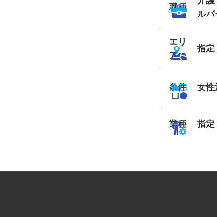
介護
職種
ルパ
エリ
指
ア
条件
女
業種
指