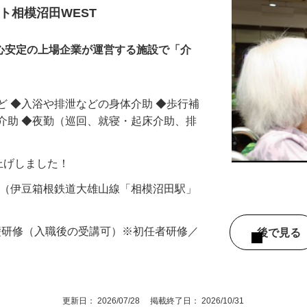
員
ト相模沼田WEST
安心安定の上場企業が運営する施設で「介
ど ◆入浴や排泄などの身体介助 ◆歩行補
介助 ◆夜勤（巡回、就寝・起床介助、排
賃上げしました！
番2（伊豆箱根鉄道大雄山線「相模沼田駅」
礎研修（入職後の受講可）※初任者研修／
後で見