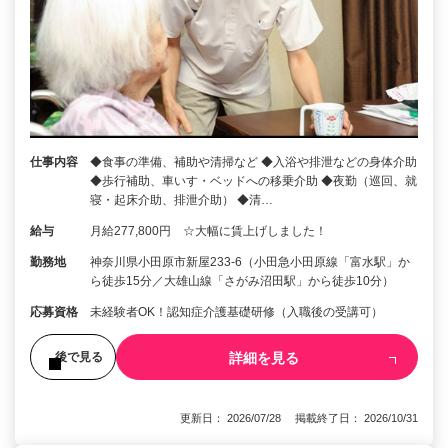
仕事内容
◆食事の準備、補助や清掃など ◆入浴や排泄などの身体介助
◆歩行補助、車いす・ベッドへの移乗介助 ◆夜勤（巡回、就
寝・起床介助、排泄介助） ◆清…
給与
月給277,800円 ☆大幅に賃上げしました！
勤務地
神奈川県小田原市新屋233-6（小田急小田原線「富水駅」か
ら徒歩15分／大雄山線「さがみ沼田駅」から徒歩10分）
応募資格
未経験者OK！認知症介護基礎研修（入職後の受講可）
詳細を見る
後で見る
更新日： 2026/07/28 掲載終了日： 2026/10/31