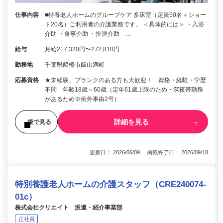
仕事内容
■特養老人ホームのグループケア 多床室（定員50名＋ショー
ト20名）ご利用者の介護業務です。 ＜具体的には＞ ・入浴
介助 ・食事介助 ・排泄介助 …
給与
月給217,320円〜272,810円
勤務地
千葉県船橋市飯山満町
応募資格
★未経験、ブランクのある方も大歓迎！ 資格・経験・学歴
不問 年齢18歳～60歳（定年61歳上限のため・深夜帯勤務
があるため※例外事由2号）
詳細を見る
後で見る
更新日： 2026/06/09 掲載終了日： 2026/09/18
特別養護老人ホームの介護スタッフ（CRE240074-
01c）
株式会社クリエイト 派遣・紹介事業部
正社員