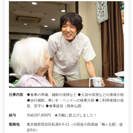
仕事内容
◆食事の準備、補助や清掃など ◆入浴や排泄などの身体介助
◆歩行補助、車いす・ベッドへの移乗介助 ◆ご利用者様の送
迎、見守り ◆食事提供（簡単な調…
給与
月給297,800円 ★大幅に賃上げしました！
勤務地
東京都世田谷区松原6-5-11（小田急小田原線「梅ヶ丘駅」徒
歩5分）