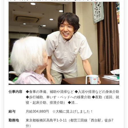
仕事内容
◆食事の準備、補助や清掃など ◆入浴や排泄などの身体介助
◆歩行補助、車いす・ベッドへの移乗介助 ◆夜勤（巡回、就
寝・起床介助、排泄介助） ◆清…
給与
月給304,880円 ☆大幅に賃上げしました！
勤務地
東京都板橋区高島平1-3-11（都営三田線「西台駅」徒歩7
分）