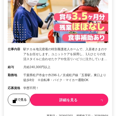
仕事内容
駅チカ＆地元密着の特別養護老人ホームで、入居者さまのケ
アをお任せします。ユニットケアを採用し、1人ひとりの生
活スタイルに合わせたケアや生活リハビリに注力していま…
給与
月給240,300円以上
勤務地
千葉県松戸市金ケ作296-1／京成松戸線「五香駅」東口より
徒歩8分 ※自転車・バイク・マイカー通勤OK
応募資格
学歴不問！
詳細を見る
後で見る
更新日： 2026/07/02 掲載終了日： 2026/09/04