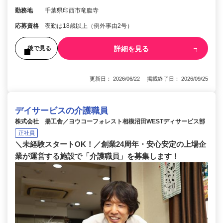
勤務地
千葉県印西市竜腹寺
応募資格
夜勤は18歳以上（例外事由2号）
詳細を見る
後で見る
更新日： 2026/06/22 掲載終了日： 2026/09/25
デイサービスの介護職員
株式会社 揚工舎／ヨウコーフォレスト相模沼田WESTディサービス部
正社員
＼未経験スタートOK！／創業24周年・安心安定の上場企
業が運営する施設で「介護職員」を募集します！