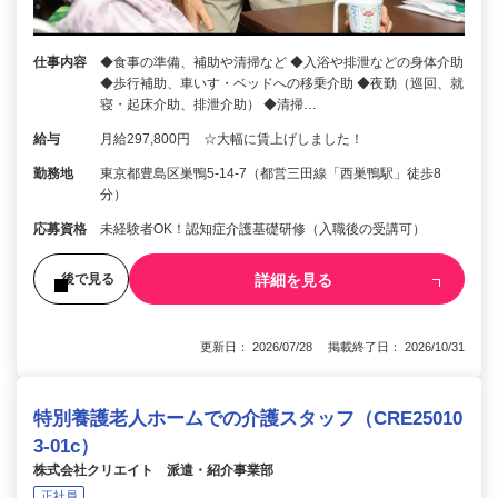
仕事内容
◆食事の準備、補助や清掃など ◆入浴や排泄などの身体介助
◆歩行補助、車いす・ベッドへの移乗介助 ◆夜勤（巡回、就
寝・起床介助、排泄介助） ◆清掃…
給与
月給297,800円 ☆大幅に賃上げしました！
勤務地
東京都豊島区巣鴨5-14-7（都営三田線「西巣鴨駅」徒歩8
分）
応募資格
未経験者OK！認知症介護基礎研修（入職後の受講可）
詳細を見る
後で見る
更新日： 2026/07/28 掲載終了日： 2026/10/31
特別養護老人ホームでの介護スタッフ（CRE25010
3-01c）
株式会社クリエイト 派遣・紹介事業部
正社員