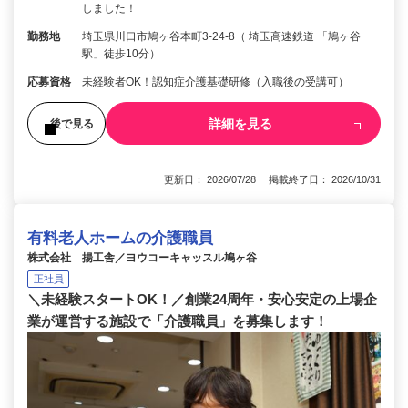
しました！
勤務地
埼玉県川口市鳩ヶ谷本町3-24-8（ 埼玉高速鉄道 「鳩ヶ谷
駅」徒歩10分）
応募資格
未経験者OK！認知症介護基礎研修（入職後の受講可）
詳細を見る
後で見る
更新日： 2026/07/28 掲載終了日： 2026/10/31
有料老人ホームの介護職員
株式会社 揚工舎／ヨウコーキャッスル鳩ヶ谷
正社員
＼未経験スタートOK！／創業24周年・安心安定の上場企
業が運営する施設で「介護職員」を募集します！