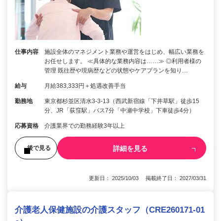
仕事内容
施設全体のマネジメント業務や運営をはじめ、幅広い業務を
お任せします。 ≪具体的な業務内容は……≫ ◎利用者様の
管理 既往歴や現病歴などの状態やケアプランを知り…
給与
月給383,333円＋処遇改善手当
勤務地
東京都杉並区清水3-3-13（西武新宿線「下井草駅」徒歩15
分、JR「荻窪駅」バス7分「中瀬中学校」下車徒歩4分）
応募資格
介護業界での勤務経験3年以上
詳細を見る
後で見る
更新日： 2025/10/03 掲載終了日： 2027/03/31
介護老人保健施設の介護スタッフ（CRE260171-01