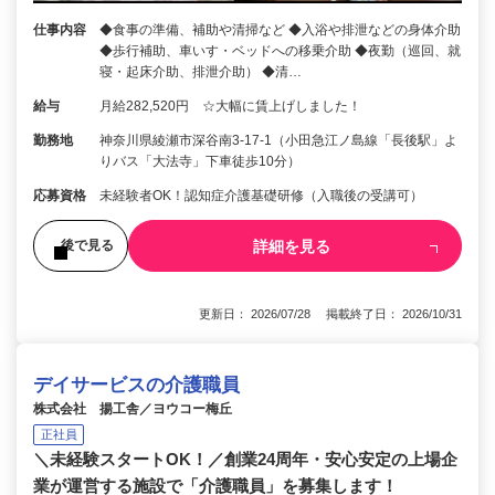
仕事内容
◆食事の準備、補助や清掃など ◆入浴や排泄などの身体介助
◆歩行補助、車いす・ベッドへの移乗介助 ◆夜勤（巡回、就
寝・起床介助、排泄介助） ◆清…
給与
月給282,520円 ☆大幅に賃上げしました！
勤務地
神奈川県綾瀬市深谷南3-17-1（小田急江ノ島線「長後駅」よ
りバス「大法寺」下車徒歩10分）
応募資格
未経験者OK！認知症介護基礎研修（入職後の受講可）
詳細を見る
後で見る
更新日： 2026/07/28 掲載終了日： 2026/10/31
デイサービスの介護職員
株式会社 揚工舎／ヨウコー梅丘
正社員
＼未経験スタートOK！／創業24周年・安心安定の上場企
業が運営する施設で「介護職員」を募集します！