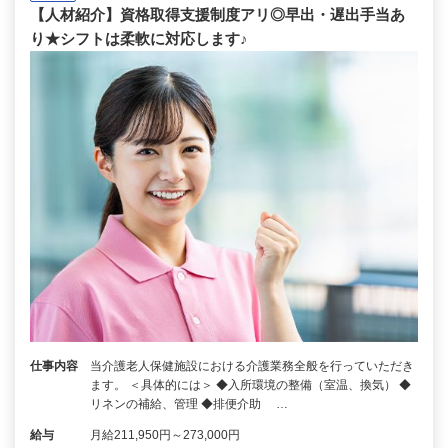
【人材紹介】資格取得支援制度アリ◎早出・遅出手当あ
り★シフトは柔軟に対応します♪
仕事内容
当介護老人保健施設における介護業務全般を行っていただき
ます。 ＜具体的には＞ ◆入所環境の整備（室温、換気） ◆
リネンの補給、管理 ◆排便介助 …
給与
月給211,950円～273,000円