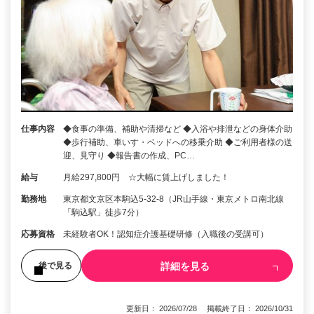
仕事内容
◆食事の準備、補助や清掃など ◆入浴や排泄などの身体介助
◆歩行補助、車いす・ベッドへの移乗介助 ◆ご利用者様の送
迎、見守り ◆報告書の作成、PC…
給与
月給297,800円 ☆大幅に賃上げしました！
勤務地
東京都文京区本駒込5-32-8（JR山手線・東京メトロ南北線
「駒込駅」徒歩7分）
応募資格
未経験者OK！認知症介護基礎研修（入職後の受講可）
詳細を見る
後で見る
更新日： 2026/07/28 掲載終了日： 2026/10/31