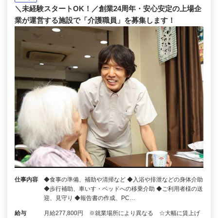
＼未経験スタートOK！／創業24周年・安心安定の上場企
業が運営する施設で「介護職員」を募集します！
仕事内容
◆食事の準備、補助や清掃など ◆入浴や排泄などの身体介助
◆歩行補助、車いす・ベッドへの移乗介助 ◆ご利用者様の送
迎、見守り ◆報告書の作成、PC…
給与
月給277,800円 ※就業場所により異なる ☆大幅に賃上げ