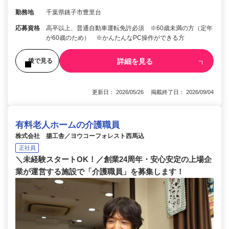
勤務地
千葉県銚子市豊里台
応募資格
高卒以上、普通自動車運転免許必須 ※60歳未満の方（定年
が60歳のため） ※かんたんなPC操作ができる方
詳細を見る
後で見る
更新日： 2026/05/26 掲載終了日： 2026/09/04
有料老人ホームの介護職員
株式会社 揚工舎／ヨウコーフォレスト西馬込
正社員
＼未経験スタートOK！／創業24周年・安心安定の上場企
業が運営する施設で「介護職員」を募集します！