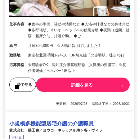
仕事内容
◆食事の準備、補助や清掃など ◆入浴や排泄などの身体介助
◆歩行補助、車いす・ベッドへの移乗介助 ◆夜勤（巡回、就
寝・起床介助、排泄介助） ◆ご…
給与
月給304,880円 ☆大幅に賃上げしました！
勤務地
東京都北区浮間3-24-10（JR埼京線「北赤羽駅」徒歩4分）
応募資格
未経験者OK！認知症介護基礎研修（入職後の受講可）※初
任者研修／ヘルパー2級 以上
詳細を見る
後で見る
更新日： 2026/07/28 掲載終了日： 2026/10/31
小規模多機能型居宅介護の介護職員
株式会社 揚工舎／ヨウコーキャッスル鳩ヶ谷・ヴィラ
正社員