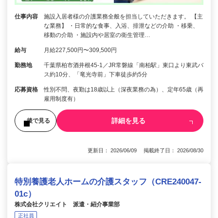
仕事内容
施設入居者様の介護業務全般を担当していただきます。 【主
な業務】 ・日常的な食事、入浴、排泄などの介助 ・移乗、
移動の介助 ・施設内や居室の衛生管理…
給与
月給227,500円〜309,500円
勤務地
千葉県柏市酒井根45-1／JR常磐線「南柏駅」東口より東武バ
ス約10分、「竜光寺前」下車徒歩約5分
応募資格
性別不問、夜勤は18歳以上（深夜業務の為）、定年65歳（再
雇用制度有）
詳細を見る
後で見る
更新日： 2026/06/09 掲載終了日： 2026/08/30
特別養護老人ホームの介護スタッフ（CRE240047-
01c）
株式会社クリエイト 派遣・紹介事業部
正社員