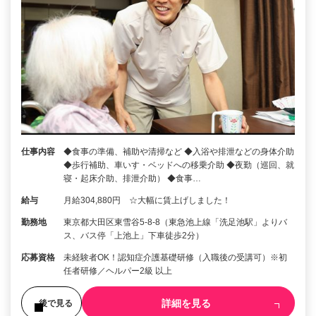
仕事内容
◆食事の準備、補助や清掃など ◆入浴や排泄などの身体介助
◆歩行補助、車いす・ベッドへの移乗介助 ◆夜勤（巡回、就
寝・起床介助、排泄介助） ◆食事…
給与
月給304,880円 ☆大幅に賃上げしました！
勤務地
東京都大田区東雪谷5‐8‐8（東急池上線「洗足池駅」よりバ
ス、バス停「上池上」下車徒歩2分）
応募資格
未経験者OK！認知症介護基礎研修（入職後の受講可）※初
任者研修／ヘルパー2級 以上
詳細を見る
後で見る