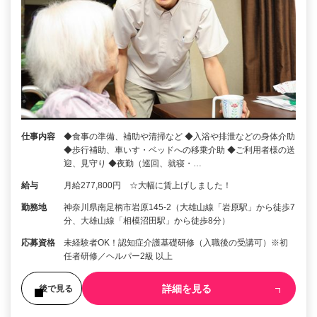
仕事内容
◆食事の準備、補助や清掃など ◆入浴や排泄などの身体介助
◆歩行補助、車いす・ベッドへの移乗介助 ◆ご利用者様の送
迎、見守り ◆夜勤（巡回、就寝・…
給与
月給277,800円 ☆大幅に賃上げしました！
勤務地
神奈川県南足柄市岩原145-2（大雄山線「岩原駅」から徒歩7
分、大雄山線「相模沼田駅」から徒歩8分）
応募資格
未経験者OK！認知症介護基礎研修（入職後の受講可）※初
任者研修／ヘルパー2級 以上
詳細を見る
後で見る