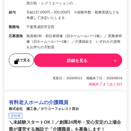
泄介助 ・レクリエーションの…
給与
月給237,000円～300,000円 ※経験年数・勤務実績などを
考慮して決定いたします。
勤務地
千葉県成田市宝田
応募資格
無資格OK 初任者研修（旧ホームヘルパー2級）／ 実務者研
修（旧ホームヘルパー1級） ／介護福祉士 いずれかの資格
をお持ちの方歓迎
詳細を見る
後で見る
更新日： 2026/05/13 掲載終了日： 2026/08/18
掲載終了まであと8日
有料老人ホームの介護職員
株式会社 揚工舎／ヨウコーフォレスト西台
正社員
＼未経験スタートOK！／創業24周年・安心安定の上場企
業が運営する施設で「介護職員」を募集します！