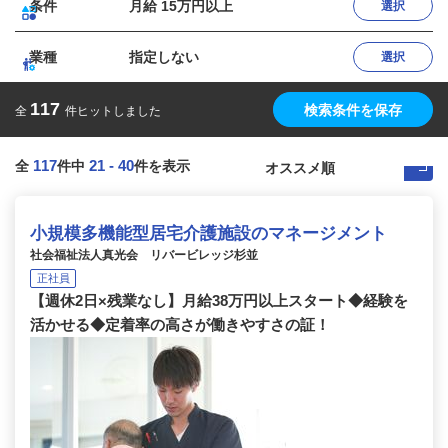
条件
月給 15万円以上
選択
業種
指定しない
選択
117
検索条件を保存
全
件ヒットしました
117
21
-
40
全
件中
件を表示
小規模多機能型居宅介護施設のマネージメント
社会福祉法人真光会 リバービレッジ杉並
正社員
【週休2日×残業なし】月給38万円以上スタート◆経験を
活かせる◆定着率の高さが働きやすさの証！