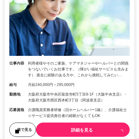
仕事内容
利用者様やそのご家族、ケアマネジャーやヘルパーとの関係
をつないでいくお仕事です。（障がい福祉サービスも含みま
す） 過去に経験のある方や、これから挑戦してみたい…
給与
月給240,000円～295,000円
勤務地
大阪府大阪市中央区龍造寺町5丁目9-1F（大阪中央支店）・
大阪府大阪市西区西本町3丁目（阿波座支店）
応募資格
介護職員実務者研修（旧ホームヘルパー1級）、介護福祉士
☆サービス提供責任者の経験がなくてもOK
詳細を見る
後で見る