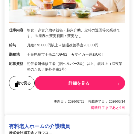
仕事内容
朝食・夕食介助や就寝・起床介助、定時の巡回等の業務で
す。 ※業務の変更範囲：変更なし
給与
月給278,000円以上＋処遇改善手当20,000円
勤務地
千葉県柏市十余二409-82 ★マイカー通勤OK！
応募資格
初任者研修修了者（旧ヘルパー2級）以上、歳以上（深夜業
務のため／例外事由2号）
詳細を見る
後で見る
更新日： 2026/07/31 掲載終了日： 2026/08/14
掲載終了まであと6日
有料老人ホームの介護職員
株式会社揚工舎／ヨウコ―