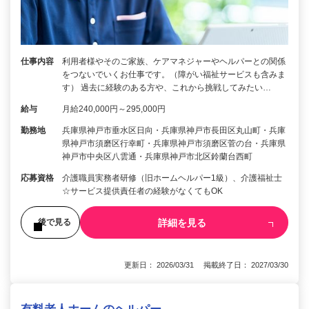
仕事内容
利用者様やそのご家族、ケアマネジャーやヘルパーとの関係
をつないでいくお仕事です。（障がい福祉サービスも含みま
す） 過去に経験のある方や、これから挑戦してみたい…
給与
月給240,000円～295,000円
勤務地
兵庫県神戸市垂水区日向・兵庫県神戸市長田区丸山町・兵庫
県神戸市須磨区行幸町・兵庫県神戸市須磨区菅の台・兵庫県
神戸市中央区八雲通・兵庫県神戸市北区鈴蘭台西町
応募資格
介護職員実務者研修（旧ホームヘルパー1級）、介護福祉士
☆サービス提供責任者の経験がなくてもOK
詳細を見る
後で見る
更新日： 2026/03/31 掲載終了日： 2027/03/30