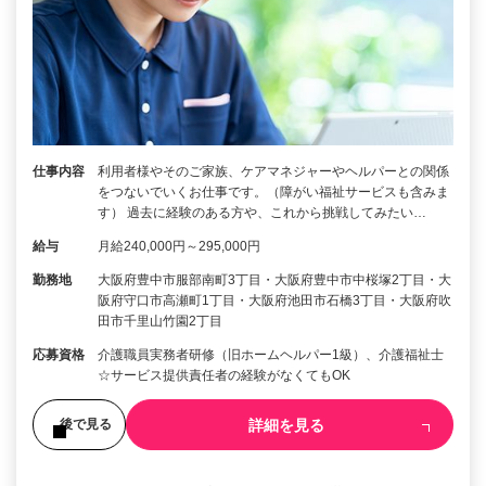
仕事内容
利用者様やそのご家族、ケアマネジャーやヘルパーとの関係
をつないでいくお仕事です。（障がい福祉サービスも含みま
す） 過去に経験のある方や、これから挑戦してみたい…
給与
月給240,000円～295,000円
勤務地
大阪府豊中市服部南町3丁目・大阪府豊中市中桜塚2丁目・大
阪府守口市高瀬町1丁目・大阪府池田市石橋3丁目・大阪府吹
田市千里山竹園2丁目
応募資格
介護職員実務者研修（旧ホームヘルパー1級）、介護福祉士
☆サービス提供責任者の経験がなくてもOK
詳細を見る
後で見る