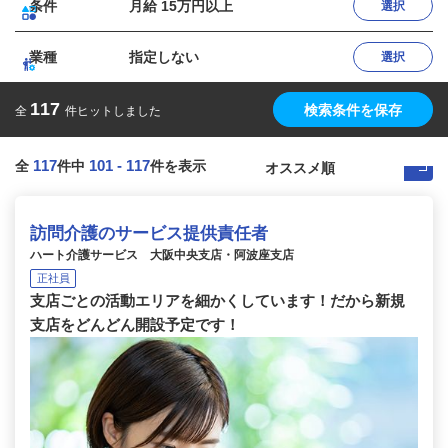
条件
月給 15万円以上
選択
業種
指定しない
選択
117
検索条件を保存
全
件ヒットしました
117
101
-
117
全
件中
件を表示
訪問介護のサービス提供責任者
ハート介護サービス 大阪中央支店・阿波座支店
正社員
支店ごとの活動エリアを細かくしています！だから新規
支店をどんどん開設予定です！