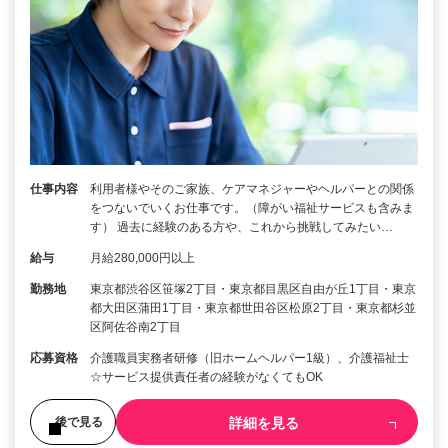
仕事内容
利用者様やそのご家族、ケアマネジャーやヘルパーとの関係
をつないでいくお仕事です。（障がい福祉サービスも含みま
す） 過去に経験のある方や、これから挑戦してみたい…
給与
月給280,000円以上
勤務地
東京都渋谷区笹塚2丁目・東京都目黒区自由が丘1丁目・東京
都大田区蒲田1丁目・東京都世田谷区松原2丁目・東京都杉並
区阿佐谷南2丁目
応募資格
介護職員実務者研修（旧ホームヘルパー1級）、介護福祉士
☆サービス提供責任者の経験がなくてもOK
詳細を見る
後で見る