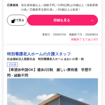
応募資格
初任者研修以上／経験不問／22時以降は18歳以上（深夜業務
の為／労働基準法第61条）／60歳以上も歓迎！
詳細を見る
後で見る
更新日： 2026/07/16 掲載終了日： 2026/08/14
掲載終了まであと6日
特別養護老人ホームの介護スタッフ
社会福祉法人葵新生会 特別養護老人ホーム あおいの里・柏
正社員
【希望休申請OK】週休2日制 嬉しい厚待遇 学歴不
問・経験不問