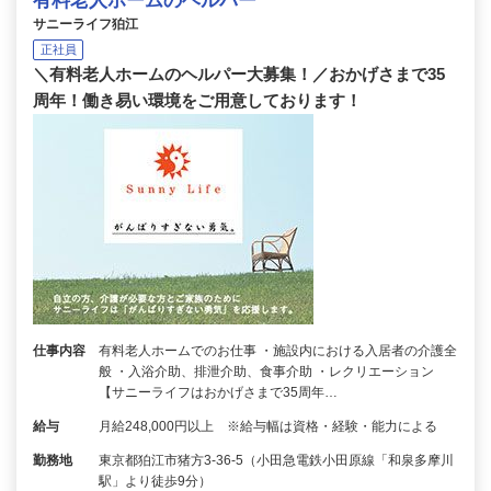
有料老人ホームのヘルパー
サニーライフ狛江
正社員
＼有料老人ホームのヘルパー大募集！／おかげさまで35
周年！働き易い環境をご用意しております！
仕事内容
有料老人ホームでのお仕事 ・施設内における入居者の介護全
般 ・入浴介助、排泄介助、食事介助 ・レクリエーション
【サニーライフはおかげさまで35周年…
給与
月給248,000円以上 ※給与幅は資格・経験・能力による
勤務地
東京都狛江市猪方3-36-5（小田急電鉄小田原線「和泉多摩川
駅」より徒歩9分）