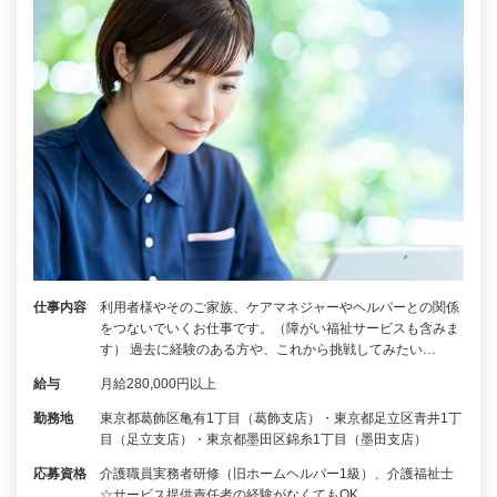
仕事内容
利用者様やそのご家族、ケアマネジャーやヘルパーとの関係
をつないでいくお仕事です。（障がい福祉サービスも含みま
す） 過去に経験のある方や、これから挑戦してみたい…
給与
月給280,000円以上
勤務地
東京都葛飾区亀有1丁目（葛飾支店）・東京都足立区青井1丁
目（足立支店）・東京都墨田区錦糸1丁目（墨田支店）
応募資格
介護職員実務者研修（旧ホームヘルパー1級）、介護福祉士
☆サービス提供責任者の経験がなくてもOK