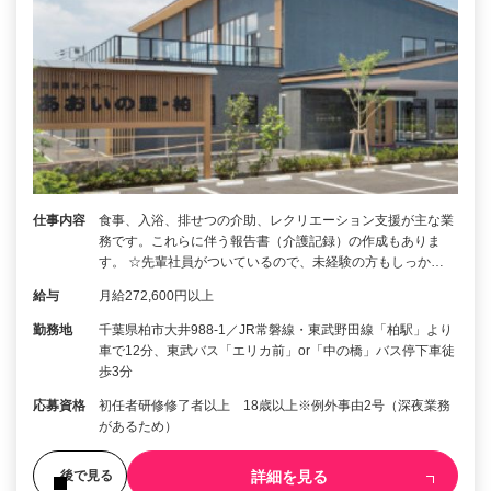
仕事内容
食事、入浴、排せつの介助、レクリエーション支援が主な業
務です。これらに伴う報告書（介護記録）の作成もありま
す。 ☆先輩社員がついているので、未経験の方もしっか…
給与
月給272,600円以上
勤務地
千葉県柏市大井988-1／JR常磐線・東武野田線「柏駅」より
車で12分、東武バス「エリカ前」or「中の橋」バス停下車徒
歩3分
応募資格
初任者研修修了者以上 18歳以上※例外事由2号（深夜業務
があるため）
詳細を見る
後で見る