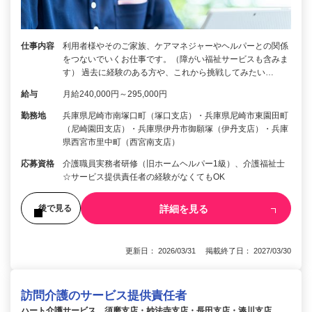
仕事内容
利用者様やそのご家族、ケアマネジャーやヘルパーとの関係
をつないでいくお仕事です。（障がい福祉サービスも含みま
す） 過去に経験のある方や、これから挑戦してみたい…
給与
月給240,000円～295,000円
勤務地
兵庫県尼崎市南塚口町（塚口支店）・兵庫県尼崎市東園田町
（尼崎園田支店）・兵庫県伊丹市御願塚（伊丹支店）・兵庫
県西宮市里中町（西宮南支店）
応募資格
介護職員実務者研修（旧ホームヘルパー1級）、介護福祉士
☆サービス提供責任者の経験がなくてもOK
詳細を見る
後で見る
更新日： 2026/03/31 掲載終了日： 2027/03/30
訪問介護のサービス提供責任者
ハート介護サービス 須磨支店・妙法寺支店・長田支店・湊川支店