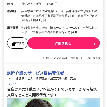
給与
月給255,000円～310,000円
勤務地
兵庫県神戸市須磨区前池町2丁目・兵庫県神戸市須磨区妙法
寺乗越・兵庫県神戸市長田区御船通1丁目・兵庫県神戸市兵
庫区西上橘通1丁目
応募資格
介護職員実務者研修（旧ホームヘルパー1級）、介護福祉士
☆サービス提供責任者の経験がなくてもOK
詳細を見る
後で見る
更新日： 2026/03/31 掲載終了日： 2027/03/30
訪問介護のサービス提供責任者
ハート介護サービス 葛飾支店・足立支店・墨田支店
正社員
支店ごとの活動エリアを細かくしています！だから新規
支店をどんどん開設予定です！