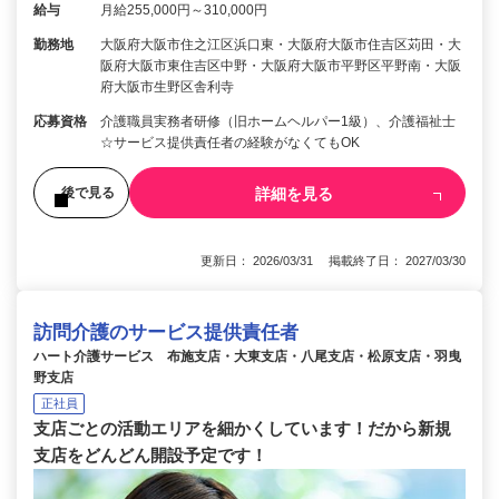
給与
月給255,000円～310,000円
勤務地
大阪府大阪市住之江区浜口東・大阪府大阪市住吉区苅田・大
阪府大阪市東住吉区中野・大阪府大阪市平野区平野南・大阪
府大阪市生野区舎利寺
応募資格
介護職員実務者研修（旧ホームヘルパー1級）、介護福祉士
☆サービス提供責任者の経験がなくてもOK
詳細を見る
後で見る
更新日： 2026/03/31 掲載終了日： 2027/03/30
訪問介護のサービス提供責任者
ハート介護サービス 布施支店・大東支店・八尾支店・松原支店・羽曳
野支店
正社員
支店ごとの活動エリアを細かくしています！だから新規
支店をどんどん開設予定です！