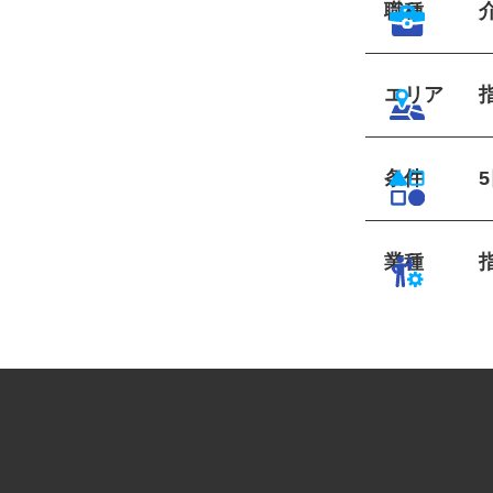
職種
エリア
条件
業種