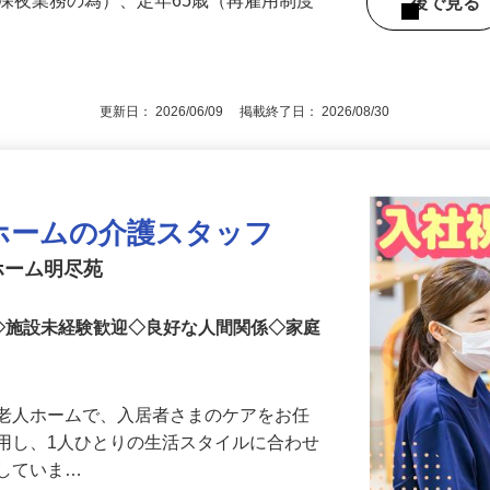
5分
（深夜業務の為）、定年65歳（再雇用制度
後で見
更新日： 2026/06/09 掲載終了日： 2026/08/30
ホームの介護スタッフ
ホーム明尽苑
◇施設未経験歓迎◇良好な人間関係◇家庭
護老人ホームで、入居者さまのケアをお任