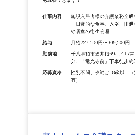
介護職未経験の方も歓迎！入社祝い金30
も取得できます！
仕事内容
施設入居者様の介護業務全般
・日常的な食事、入浴、排泄
や居室の衛生管理…
給与
月給227,500円〜309,500円
勤務地
千葉県柏市酒井根69-1／J
分、「竜光寺前」下車徒歩約
応募資格
性別不問、夜勤は18歳以上
有）