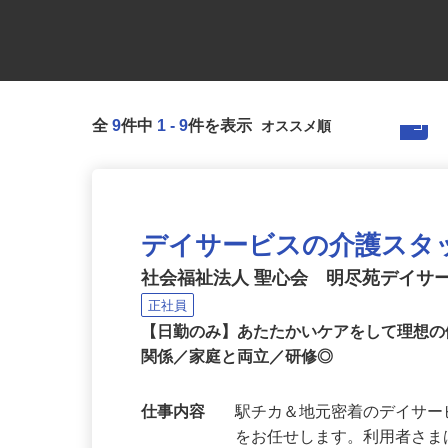
全
9
件中
1
-
9
件を表示
デイサービスの介護スタ
社会福祉法人 聖心会 明尽苑デイサ
正社員
【日勤のみ】あたたかいケアをして理想の
関係／家庭と両立／研修◎
仕事内容
駅チカ＆地元密着のデイサ