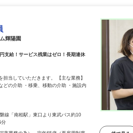
更新日： 2026/07/28 掲載終了日： 2026/10/30
員
ーム輝陽園
万円支給！サービス残業はゼロ！長期連休
を担当していただきます。 【主な業務】
などの介助 ・移乗、移動の介助 ・施設内
R常磐線「南柏駅」東口より東武バス約10