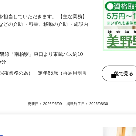
万円支給！サービス残業はゼロ！長期連休
を担当していただきます。 【主な業務】
などの介助 ・移乗、移動の介助 ・施設内
R常磐線「南柏駅」東口より東武バス約10
5分
（深夜業務の為）、定年65歳（再雇用制度
後で見
更新日： 2026/06/09 掲載終了日： 2026/08/30