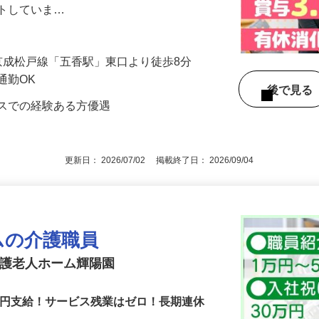
まは比較的にお元気な方が中心で、自立し
ートしていま…
1／京成松戸線「五香駅」東口より徒歩8分
通勤OK
後で見
ビスでの経験ある方優遇
更新日： 2026/07/02 掲載終了日： 2026/09/04
ムの介護職員
養護老人ホーム輝陽園