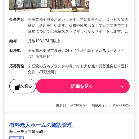
仕事内容
介護業務全般をお願いします。主に食事介助、リハビリ等の
補助、送迎を行います。資格や経験はなくても大丈夫です！
業務については先輩スタッフがしっかりサポートします。…
給与
月給193,174円以上
勤務地
千葉県木更津市真舟5-24-7（生活介護すまいるリハきさら
づ）※車通勤可
応募資格
未経験の方もブランクの長い方も大歓迎！要普通自動車運転
免許（AT限定可）
詳細を見る
後で見る
更新日： 2026/07/27 掲載終了日： 2027/06/25
有料老人ホームの施設管理
サニーライフ姉ヶ崎
正社員