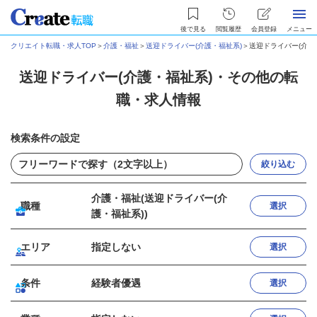
後で見る
閲覧履歴
会員登録
メニュー
クリエイト転職・求人TOP
＞
介護・福祉
＞
送迎ドライバー(介護・福祉系)
＞
送迎ドライバー(介護
送迎ドライバー(介護・福祉系)・その他の転
職・求人情報
検索条件の設定
絞り込む
介護・福祉(送迎ドライバー(介
職種
選択
護・福祉系))
エリア
指定しない
選択
条件
経験者優遇
選択