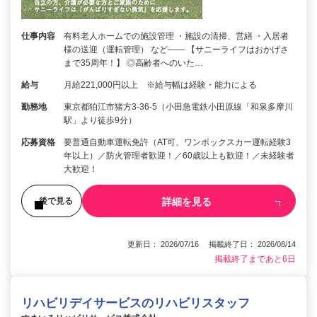
仕事内容
有料老人ホームでの施設管理 ・施設の清掃、営繕 ・入居者
様の送迎（運転管理） など―― 【サニーライフはおかげさ
まで35周年！】 ◎高齢者へのいた…
給与
月給221,000円以上 ※給与幅は経験・能力による
勤務地
東京都狛江市猪方3-36-5（小田急電鉄小田原線「和泉多摩川
駅」より徒歩9分）
応募資格
要普通自動車運転免許（AT可、ワンボックスカー運転経験3
年以上）／防火管理者歓迎！／60歳以上も歓迎！／未経験者
大歓迎！
詳細を見る
後で見る
更新日： 2026/07/16 掲載終了日： 2026/08/14
掲載終了まであと6日
リハビリデイサービスのリハビリスタッフ