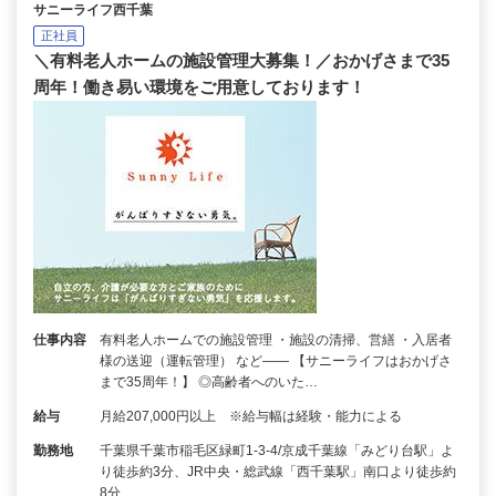
サニーライフ西千葉
正社員
＼有料老人ホームの施設管理大募集！／おかげさまで35
周年！働き易い環境をご用意しております！
仕事内容
有料老人ホームでの施設管理 ・施設の清掃、営繕 ・入居者
様の送迎（運転管理） など―― 【サニーライフはおかげさ
まで35周年！】 ◎高齢者へのいた…
給与
月給207,000円以上 ※給与幅は経験・能力による
勤務地
千葉県千葉市稲毛区緑町1-3-4/京成千葉線「みどり台駅」よ
り徒歩約3分、JR中央・総武線「西千葉駅」南口より徒歩約
8分