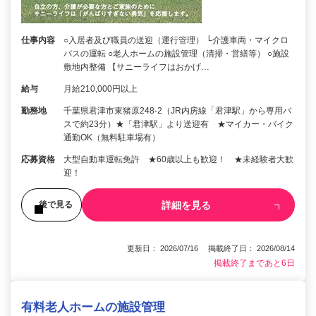
仕事内容
○入居者及び職員の送迎（運行管理） └介護車両・マイクロ
バスの運転 ○老人ホームの施設管理（清掃・営繕等） ○施設
敷地内整備 【サニーライフはおかげ…
給与
月給210,000円以上
勤務地
千葉県君津市東猪原248-2（JR内房線「君津駅」から専用バ
スで約23分）★「君津駅」より送迎有 ★マイカー・バイク
通勤OK（無料駐車場有）
応募資格
大型自動車運転免許 ★60歳以上も歓迎！ ★未経験者大歓
迎！
詳細を見る
後で見る
更新日： 2026/07/16 掲載終了日： 2026/08/14
掲載終了まであと6日
有料老人ホームの施設管理