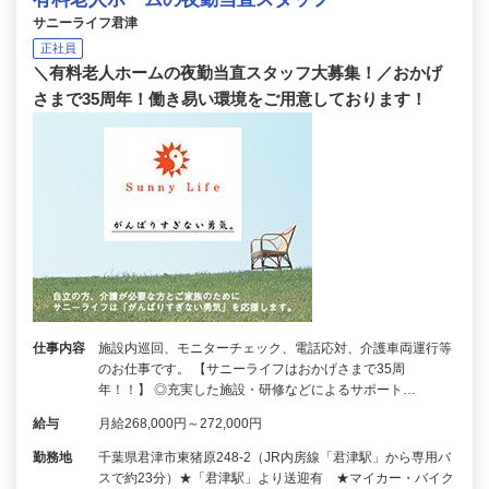
サニーライフ君津
正社員
＼有料老人ホームの夜勤当直スタッフ大募集！／おかげ
さまで35周年！働き易い環境をご用意しております！
仕事内容
施設内巡回、モニターチェック、電話応対、介護車両運行等
のお仕事です。 【サニーライフはおかげさまで35周
年！！】 ◎充実した施設・研修などによるサポート…
給与
月給268,000円～272,000円
勤務地
千葉県君津市東猪原248-2（JR内房線「君津駅」から専用バ
スで約23分）★「君津駅」より送迎有 ★マイカー・バイク