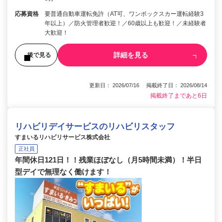
応募資格
要普通自動車運転免許（AT可、ワンボックスカー運転経験3
年以上）／防火管理者歓迎！／60歳以上も歓迎！／未経験者
大歓迎！
詳細を見る
後で見る
更新日： 2026/07/16 掲載終了日： 2026/08/14
掲載終了まであと6日
リハビリデイサービスのリハビリスタッフ
すまいるリハビリサービス株式会社
正社員
年間休日121日！！残業ほぼなし（月5時間未満）！半日
型デイで無理なく働けます！