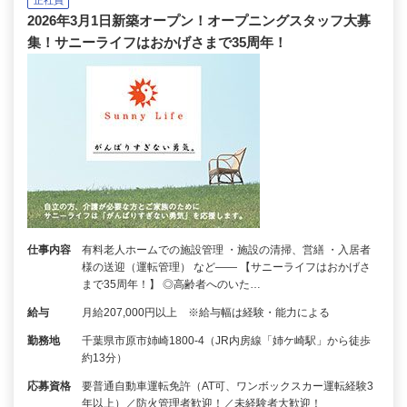
2026年3月1日新築オープン！オープニングスタッフ大募
集！サニーライフはおかげさまで35周年！
仕事内容
有料老人ホームでの施設管理 ・施設の清掃、営繕 ・入居者
様の送迎（運転管理） など―― 【サニーライフはおかげさ
まで35周年！】 ◎高齢者へのいた…
給与
月給207,000円以上 ※給与幅は経験・能力による
勤務地
千葉県市原市姉崎1800-4（JR内房線「姉ケ崎駅」から徒歩
約13分）
応募資格
要普通自動車運転免許（AT可、ワンボックスカー運転経験3
年以上）／防火管理者歓迎！／未経験者大歓迎！