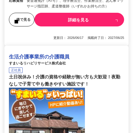
応募資格
要普通免許（AT可）、理学療法士、作業療法士、あん摩マッ
サージ指圧師、柔道整復師（いずれかお持ちの方）
詳細を見る
後で見る
更新日： 2026/06/17 掲載終了日： 2027/06/25
生活介護事業所の介護職員
すまいるリハビリサービス株式会社
正社員
土日祝休み！介護の資格や経験が無い方も大歓迎！夜勤
なしで子育て中も働きやすい施設です！