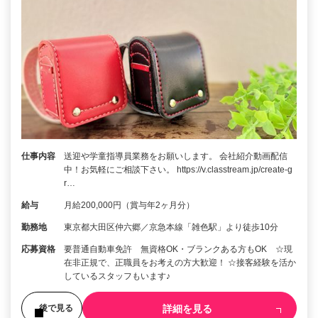
仕事内容
送迎や学童指導員業務をお願いします。 会社紹介動画配信
中！お気軽にご相談下さい。 https://v.classtream.jp/create-g
r…
給与
月給200,000円（賞与年2ヶ月分）
勤務地
東京都大田区仲六郷／京急本線「雑色駅」より徒歩10分
応募資格
要普通自動車免許 無資格OK・ブランクある方もOK ☆現
在非正規で、正職員をお考えの方大歓迎！ ☆接客経験を活か
しているスタッフもいます♪
詳細を見る
後で見る