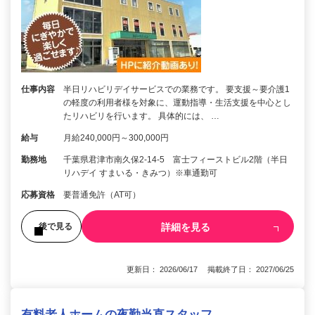
仕事内容
半日リハビリデイサービスでの業務です。 要支援～要介護1
の軽度の利用者様を対象に、運動指導・生活支援を中心とし
たリハビリを行います。 具体的には、 …
給与
月給240,000円～300,000円
勤務地
千葉県君津市南久保2-14-5 富士フィーストビル2階（半日
リハデイ すまいる・きみつ）※車通勤可
応募資格
要普通免許（AT可）
詳細を見る
後で見る
更新日： 2026/06/17 掲載終了日： 2027/06/25
有料老人ホームの夜勤当直スタッフ