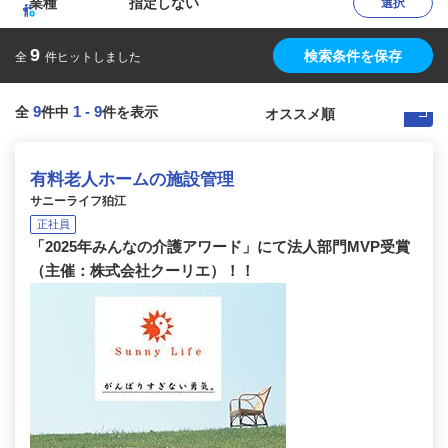
業種
指定しない
選択
9
検索条件を保存
全
件ヒットしました
9
1
-
9
全
件中
件を表示
有料老人ホームの施設管理
サニーライフ狛江
正社員
「2025年みんなの介護アワード」にて法人部門MVP受賞
（主催：株式会社クーリエ）！！