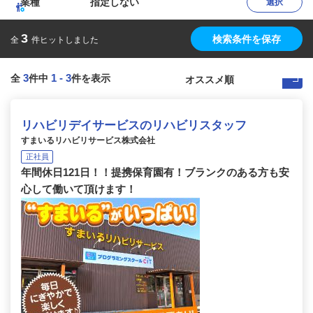
業種
指定しない
選択
3
検索条件を保存
全
件ヒットしました
3
1
-
3
全
件中
件を表示
リハビリデイサービスのリハビリスタッフ
すまいるリハビリサービス株式会社
正社員
年間休日121日！！提携保育園有！ブランクのある方も安
心して働いて頂けます！