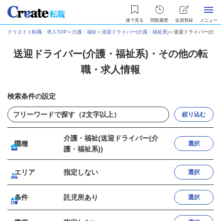
後で見る
閲覧履歴
会員登録
メニュー
クリエイト転職・求人TOP
＞
介護・福祉
＞
送迎ドライバー(介護・福祉系)
＞
送迎ドライバー(介護
送迎ドライバー(介護・福祉系)・その他の転
職・求人情報
検索条件の設定
絞り込む
介護・福祉(送迎ドライバー(介
職種
選択
護・福祉系))
エリア
指定しない
選択
条件
託児所あり
選択