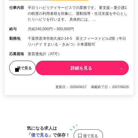
仕事内容
半日リハビリデイサービスでの業務です。 要支援～要介護1
の軽度の利用者様を対象に、運動指導・生活支援を中心とし
たリハビリを行います。 具体的には、 …
給与
月給240,000円～300,000円
勤務地
千葉県君津市南久保2-14-5 富士フィーストビル2階（半日
リハデイ すまいる・きみつ）※車通勤可
応募資格
要普通免許（AT可）
詳細を見る
後で見る
更新日： 2026/06/17 掲載終了日： 2027/06/25
1
気になる求人は
「
後で見る
」で保存！