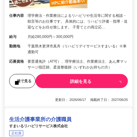
仕事内容
理学療法・作業療法によるリハビリや生活等に関する相談・
助言等のお仕事です。 具体的には、リハビリ評価・指導・送
迎などをお任せ致します。 子育てとの両立応…
給与
月給280,000円～300,000円
勤務地
千葉県木更津市真舟（リハビリデイサービスすまいる）※車
通勤可
応募資格
要普通免許（AT可）、理学療法士、作業療法士、あん摩マッ
サージ指圧師、柔道整復師（いずれかお持ちの方）
詳細を見る
後で見る
更新日： 2026/06/17 掲載終了日： 2027/06/25
生活介護事業所の介護職員
すまいるリハビリサービス株式会社
正社員