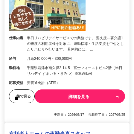
仕事内容
半日リハビリデイサービスでの業務です。 要支援～要介護1
の軽度の利用者様を対象に、運動指導・生活支援を中心とし
たリハビリを行います。 具体的には、 …
給与
月給240,000円～300,000円
勤務地
千葉県君津市南久保2-14-5 富士フィーストビル2階（半日
リハデイ すまいる・きみつ）※車通勤可
応募資格
要普通免許（AT可）
詳細を見る
後で見る
更新日： 2026/06/17 掲載終了日： 2027/06/25
有料老人ホームの夜勤当直スタッフ