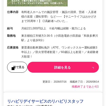
仕事内容
有料老人ホームでの施設管理 ・施設の清掃、営繕 ・入居者
様の送迎（運転管理） など―― 【サニーライフはおかげさ
まで35周年！】 ◎高齢者へのいた…
給与
月給221,000円以上 ※給与幅は経験・能力による
勤務地
東京都狛江市猪方3-36-5（小田急電鉄小田原線「和泉多摩川
駅」より徒歩9分）
応募資格
要普通自動車運転免許（AT可、ワンボックスカー運転経験3
年以上）／防火管理者歓迎！／60歳以上も歓迎！／未経験者
大歓迎！
詳細を見る
後で見る
更新日： 2026/07/16 掲載終了日： 2026/08/14
掲載終了まであと4日
リハビリデイサービスのリハビリスタッフ