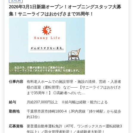
2026年3月1日新築オープン！オープニングスタッフ大募
集！サニーライフはおかげさまで35周年！
仕事内容
有料老人ホームでの施設管理 ・施設の清掃、営繕 ・入居者
様の送迎（運転管理） など―― 【サニーライフはおかげさ
まで35周年！】 ◎高齢者へのいた…
給与
月給207,000円以上 ※給与幅は経験・能力による
勤務地
千葉県市原市姉崎1800-4（JR内房線「姉ケ崎駅」から徒歩
約13分）
応募資格
要普通自動車運転免許（AT可、ワンボックスカー運転経験3
年以上）／防火管理者歓迎！／未経験者大歓迎！