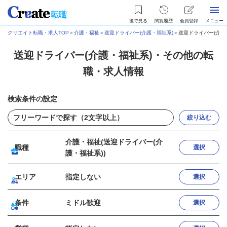
後で見る
閲覧履歴
会員登録
メニュー
クリエイト転職・求人TOP
＞
介護・福祉
＞
送迎ドライバー(介護・福祉系)
＞
送迎ドライバー(介護
送迎ドライバー(介護・福祉系)・その他の転
職・求人情報
検索条件の設定
絞り込む
介護・福祉(送迎ドライバー(介
職種
選択
護・福祉系))
エリア
指定しない
選択
条件
ミドル歓迎
選択