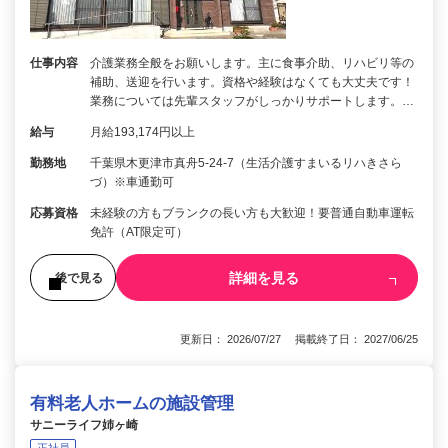
仕事内容
介護業務全般をお願いします。主に食事介助、リハビリ等の
補助、送迎を行います。資格や経験はなくても大丈夫です！
業務については先輩スタッフがしっかりサポートします。…
給与
月給193,174円以上
勤務地
千葉県木更津市真舟5-24-7（生活介護すまいるリハきさら
づ）※車通勤可
応募資格
未経験の方もブランクの長い方も大歓迎！要普通自動車運転
免許（AT限定可）
詳細を見る
後で見る
更新日： 2026/07/27 掲載終了日： 2027/06/25
有料老人ホームの施設管理
サニーライフ姉ヶ崎
正社員