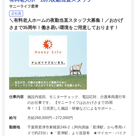
サニーライフ君津
正社員
＼有料老人ホームの夜勤当直スタッフ大募集！／おかげ
さまで35周年！働き易い環境をご用意しております！
仕事内容
施設内巡回、モニターチェック、電話応対、介護車両運行等
のお仕事です。 【サニーライフはおかげさまで35周
年！！】 ◎充実した施設・研修などによるサポート…
給与
月給268,000円～272,000円
勤務地
千葉県君津市東猪原248-2（JR内房線「君津駅」から専用バ
スで約23分）★「君津駅」より送迎有 ★マイカー・バイク