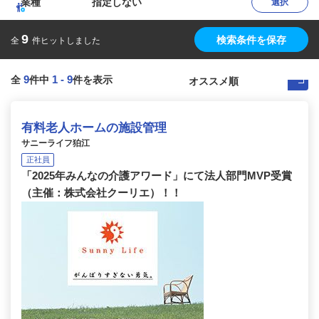
業種
指定しない
選択
9
検索条件を保存
全
件ヒットしました
9
1
-
9
全
件中
件を表示
有料老人ホームの施設管理
サニーライフ狛江
正社員
「2025年みんなの介護アワード」にて法人部門MVP受賞
（主催：株式会社クーリエ）！！