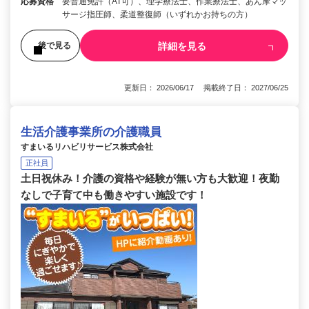
応募資格
要普通免許（AT可）、理学療法士、作業療法士、あん摩マッ
サージ指圧師、柔道整復師（いずれかお持ちの方）
詳細を見る
後で見る
更新日： 2026/06/17 掲載終了日： 2027/06/25
生活介護事業所の介護職員
すまいるリハビリサービス株式会社
正社員
土日祝休み！介護の資格や経験が無い方も大歓迎！夜勤
なしで子育て中も働きやすい施設です！