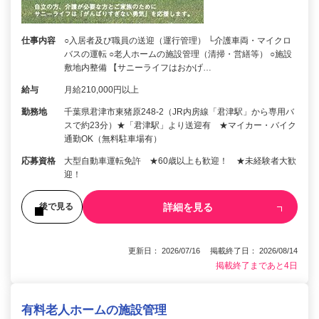
仕事内容
○入居者及び職員の送迎（運行管理） └介護車両・マイクロ
バスの運転 ○老人ホームの施設管理（清掃・営繕等） ○施設
敷地内整備 【サニーライフはおかげ…
給与
月給210,000円以上
勤務地
千葉県君津市東猪原248-2（JR内房線「君津駅」から専用バ
スで約23分）★「君津駅」より送迎有 ★マイカー・バイク
通勤OK（無料駐車場有）
応募資格
大型自動車運転免許 ★60歳以上も歓迎！ ★未経験者大歓
迎！
詳細を見る
後で見る
更新日： 2026/07/16 掲載終了日： 2026/08/14
掲載終了まであと4日
有料老人ホームの施設管理