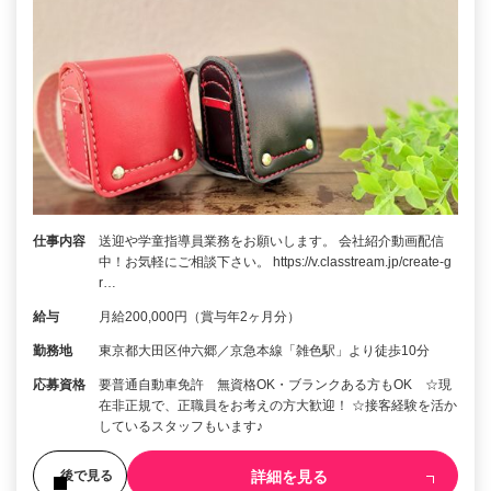
仕事内容
送迎や学童指導員業務をお願いします。 会社紹介動画配信
中！お気軽にご相談下さい。 https://v.classtream.jp/create-g
r…
給与
月給200,000円（賞与年2ヶ月分）
勤務地
東京都大田区仲六郷／京急本線「雑色駅」より徒歩10分
応募資格
要普通自動車免許 無資格OK・ブランクある方もOK ☆現
在非正規で、正職員をお考えの方大歓迎！ ☆接客経験を活か
しているスタッフもいます♪
詳細を見る
後で見る