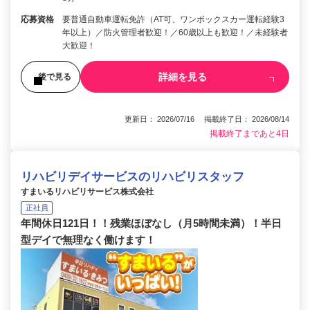
応募資格
要普通自動車運転免許（AT可、ワンボックスカー運転経験3
年以上）／防火管理者歓迎！／60歳以上も歓迎！／未経験者
大歓迎！
詳細を見る
後で見る
更新日： 2026/07/16 掲載終了日： 2026/08/14
掲載終了まであと4日
リハビリデイサービスのリハビリスタッフ
すまいるリハビリサービス株式会社
正社員
年間休日121日！！残業ほぼなし（月5時間未満）！半日
型デイで無理なく働けます！