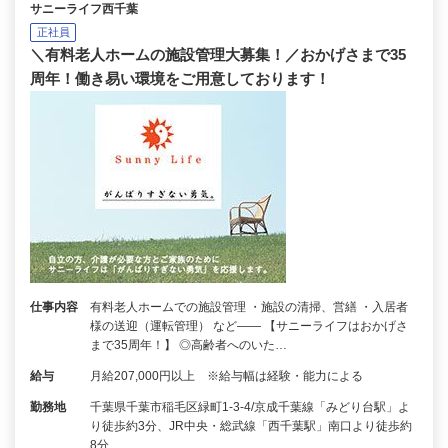
サニーライフ西千葉
正社員
＼有料老人ホームの施設管理大募集！／おかげさまで35
周年！働き易い環境をご用意しております！
仕事内容
有料老人ホームでの施設管理 ・施設の清掃、営繕 ・入居者
様の送迎（運転管理） など―― 【サニーライフはおかげさ
まで35周年！】 ◎高齢者へのいた…
給与
月給207,000円以上 ※給与幅は経験・能力による
勤務地
千葉県千葉市稲毛区緑町1-3-4/京成千葉線「みどり台駅」よ
り徒歩約3分、JR中央・総武線「西千葉駅」南口より徒歩約
8分