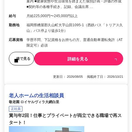
案内 ■健康状態や生活環境を踏まえた個別計画・評価の作成
■契約等の各種手続き、記録、会議出席 …
給与
月給225,000円〜245,000円以上
勤務地
福岡県糟屋郡久山町大字山田1095-1（西鉄バス「トリアス久
山」バス停より徒歩1分）
応募資格
学歴不問、下記資格をお持ちの方、普通自動車運転免許（AT
限定可）必須
詳細を見る
後で見る
更新日： 2026/08/05 掲載終了日： 2026/10/21
老人ホームの生活相談員
敬老園 ロイヤルヴィラ大網白里
正社員
賞与年2回！仕事とプライベートが両立できる職場で再ス
タート！