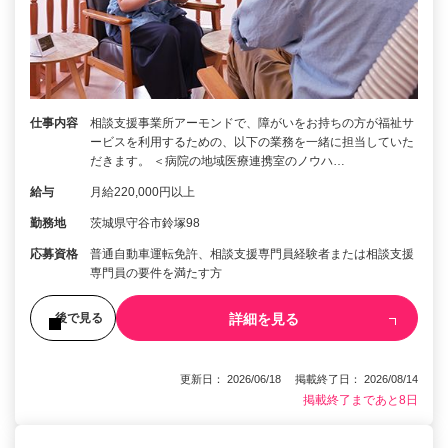
仕事内容
相談支援事業所アーモンドで、障がいをお持ちの方が福祉サ
ービスを利用するための、以下の業務を一緒に担当していた
だきます。 ＜病院の地域医療連携室のノウハ…
給与
月給220,000円以上
勤務地
茨城県守谷市鈴塚98
応募資格
普通自動車運転免許、相談支援専門員経験者または相談支援
専門員の要件を満たす方
詳細を見る
後で見る
更新日： 2026/06/18 掲載終了日： 2026/08/14
掲載終了まであと8日