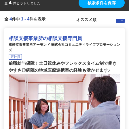
4
検索条件を保存
全
件ヒットしました
4
1
-
4
全
件中
件を表示
相談支援事業所の相談支援専門員
相談支援事業所アーモンド 株式会社コミュニティライフプロモーション
ズ
正社員
前職給与保障！土日祝休みやフレックスタイム制で働き
やすさ◎病院の地域医療連携室の経験も活かせます♪