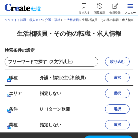
後で見る
閲覧履歴
会員登録
メニュー
クリエイト転職・求人TOP
＞
介護・福祉
＞
生活相談員
＞
生活相談員・その他の転職・求人情報
生活相談員・その他の転職・求人情報
検索条件の設定
絞り込む
職種
介護・福祉(生活相談員)
選択
エリア
指定しない
選択
条件
U・Iターン歓迎
選択
業種
指定しない
選択