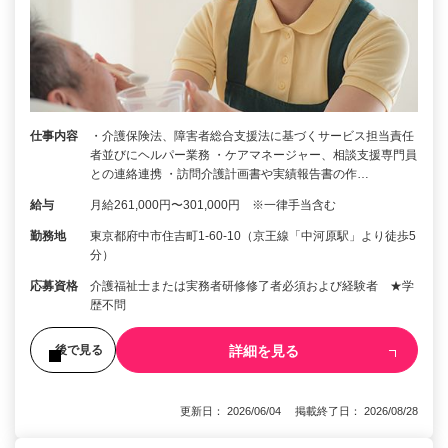
仕事内容
・介護保険法、障害者総合支援法に基づくサービス担当責任
者並びにヘルパー業務 ・ケアマネージャー、相談支援専門員
との連絡連携 ・訪問介護計画書や実績報告書の作…
給与
月給261,000円〜301,000円 ※一律手当含む
勤務地
東京都府中市住吉町1-60-10（京王線「中河原駅」より徒歩5
分）
応募資格
介護福祉士または実務者研修修了者必須および経験者 ★学
歴不問
詳細を見る
後で見る
更新日： 2026/06/04 掲載終了日： 2026/08/28