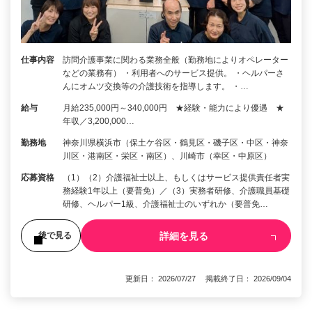
仕事内容
訪問介護事業に関わる業務全般（勤務地によりオペレーター
などの業務有） ・利用者へのサービス提供。 ・ヘルパーさ
んにオムツ交換等の介護技術を指導します。 ・…
給与
月給235,000円～340,000円 ★経験・能力により優遇 ★
年収／3,200,000…
勤務地
神奈川県横浜市（保土ケ谷区・鶴見区・磯子区・中区・神奈
川区・港南区・栄区・南区）、川崎市（幸区・中原区）
応募資格
（1）（2）介護福祉士以上、もしくはサービス提供責任者実
務経験1年以上（要普免）／（3）実務者研修、介護職員基礎
研修、ヘルパー1級、介護福祉士のいずれか（要普免…
詳細を見る
後で見る
更新日： 2026/07/27 掲載終了日： 2026/09/04