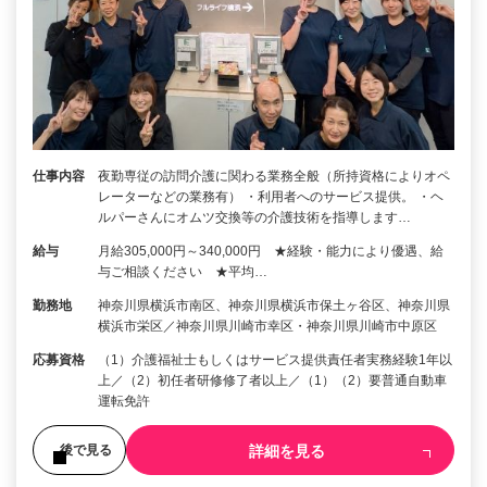
仕事内容
夜勤専従の訪問介護に関わる業務全般（所持資格によりオペ
レーターなどの業務有） ・利用者へのサービス提供。 ・ヘ
ルパーさんにオムツ交換等の介護技術を指導します…
給与
月給305,000円～340,000円 ★経験・能力により優遇、給
与ご相談ください ★平均…
勤務地
神奈川県横浜市南区、神奈川県横浜市保土ヶ谷区、神奈川県
横浜市栄区／神奈川県川崎市幸区・神奈川県川崎市中原区
応募資格
（1）介護福祉士もしくはサービス提供責任者実務経験1年以
上／（2）初任者研修修了者以上／（1）（2）要普通自動車
運転免許
詳細を見る
後で見る