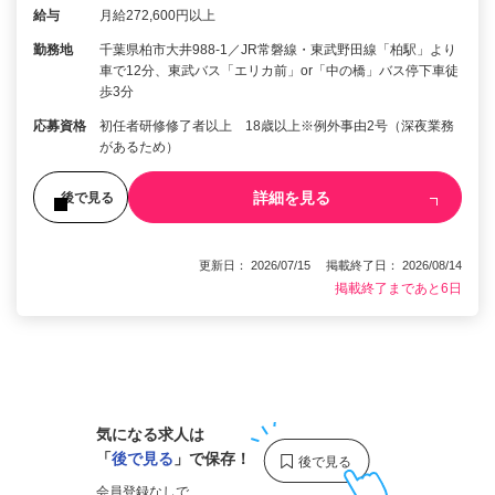
給与
月給272,600円以上
勤務地
千葉県柏市大井988-1／JR常磐線・東武野田線「柏駅」より
車で12分、東武バス「エリカ前」or「中の橋」バス停下車徒
歩3分
応募資格
初任者研修修了者以上 18歳以上※例外事由2号（深夜業務
があるため）
詳細を見る
後で見る
更新日： 2026/07/15 掲載終了日： 2026/08/14
掲載終了まであと6日
1
気になる求人は
「
後で見る
」で保存！
会員登録なしで、