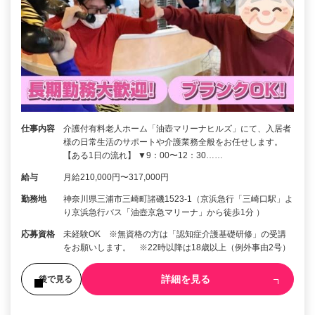
仕事内容
介護付有料老人ホーム「油壺マリーナヒルズ」にて、入居者
様の日常生活のサポートや介護業務全般をお任せします。
【ある1日の流れ】 ▼9：00〜12：30……
給与
月給210,000円〜317,000円
勤務地
神奈川県三浦市三崎町諸磯1523-1（京浜急行「三崎口駅」よ
り京浜急行バス「油壺京急マリーナ」から徒歩1分 ）
応募資格
未経験OK ※無資格の方は「認知症介護基礎研修」の受講
をお願いします。 ※22時以降は18歳以上（例外事由2号）
詳細を見る
後で見る