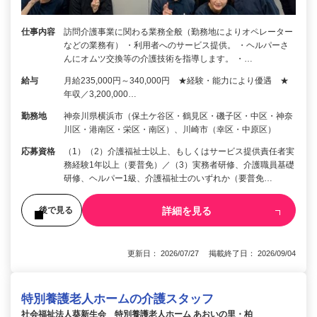
仕事内容
訪問介護事業に関わる業務全般（勤務地によりオペレーター
などの業務有） ・利用者へのサービス提供。 ・ヘルパーさ
んにオムツ交換等の介護技術を指導します。 ・…
給与
月給235,000円～340,000円 ★経験・能力により優遇 ★
年収／3,200,000…
勤務地
神奈川県横浜市（保土ケ谷区・鶴見区・磯子区・中区・神奈
川区・港南区・栄区・南区）、川崎市（幸区・中原区）
応募資格
（1）（2）介護福祉士以上、もしくはサービス提供責任者実
務経験1年以上（要普免）／（3）実務者研修、介護職員基礎
研修、ヘルパー1級、介護福祉士のいずれか（要普免…
詳細を見る
後で見る
更新日： 2026/07/27 掲載終了日： 2026/09/04
特別養護老人ホームの介護スタッフ
社会福祉法人葵新生会 特別養護老人ホーム あおいの里・柏