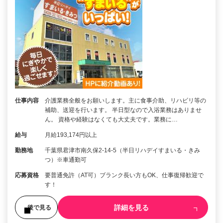
仕事内容
介護業務全般をお願いします。主に食事介助、リハビリ等の
補助、送迎を行います。 半日型なので入浴業務はありませ
ん。 資格や経験はなくても大丈夫です。業務に…
給与
月給193,174円以上
勤務地
千葉県君津市南久保2-14-5（半日リハデイすまいる・きみ
つ）※車通勤可
応募資格
要普通免許（AT可）ブランク長い方もOK、仕事復帰歓迎で
す！
詳細を見る
後で見る