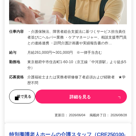
仕事内容
・介護保険法、障害者総合支援法に基づくサービス担当責任
者並びにヘルパー業務 ・ケアマネージャー、相談支援専門員
との連絡連携 ・訪問介護計画書や実績報告書の作…
給与
月給261,000円〜301,000円 ※一律手当含む
勤務地
東京都府中市住吉町1-60-10（京王線「中河原駅」より徒歩5
分）
応募資格
介護福祉士または実務者研修修了者必須および経験者 ★学
歴不問
詳細を見る
後で見る
更新日： 2026/06/04 掲載終了日： 2026/08/28
特別養護老人ホームの介護スタッフ（CRE250100-