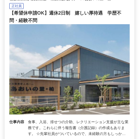
正社員
【希望休申請OK】週休2日制 嬉しい厚待遇 学歴不
問・経験不問
仕事内容
食事、入浴、排せつの介助、レクリエーション支援が主な業
務です。これらに伴う報告書（介護記録）の作成もありま
す。 ☆先輩社員がついているので、未経験の方もしっか…