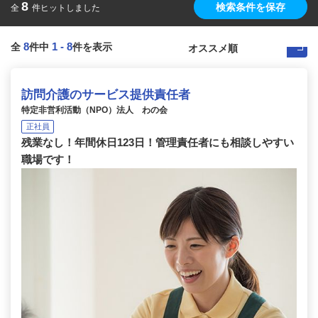
8
検索条件を保存
全
件ヒットしました
8
1
-
8
全
件中
件を表示
訪問介護のサービス提供責任者
特定非営利活動（NPO）法人 わの会
正社員
残業なし！年間休日123日！管理責任者にも相談しやすい
職場です！