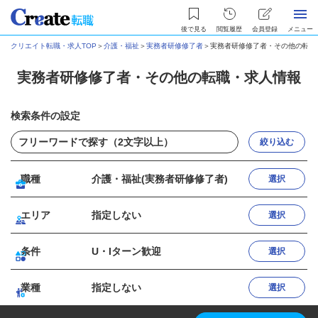
後で見る
閲覧履歴
会員登録
メニュー
クリエイト転職・求人TOP
＞
介護・福祉
＞
実務者研修修了者
＞
実務者研修修了者・その他の転職
実務者研修修了者・その他の転職・求人情報
検索条件の設定
絞り込む
職種
介護・福祉(実務者研修修了者)
選択
エリア
指定しない
選択
条件
U・Iターン歓迎
選択
業種
指定しない
選択