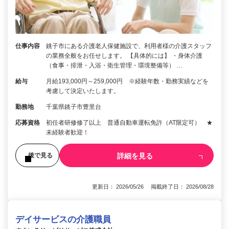
仕事内容
銚子市にある介護老人保健施設で、利用者様の介護スタッフ
の業務全般をお任せします。 【具体的には】 ・身体介護
（食事・排泄・入浴・衛生管理・環境整備等） …
給与
月給193,000円～259,000円 ※経験年数・勤務実績などを
考慮して決定いたします。
勤務地
千葉県銚子市豊里台
応募資格
初任者研修修了以上 普通自動車運転免許（AT限定可） ★
未経験者歓迎！
詳細を見る
後で見る
更新日： 2026/05/26 掲載終了日： 2026/08/28
デイサービスの介護職員