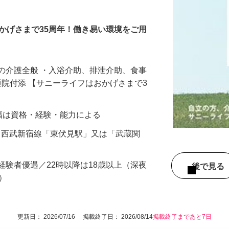
ー
かげさまで35周年！働き易い環境をご用
の介護全般 ・入浴介助、排泄介助、食事
・通院付添 【サニーライフはおかげさまで3
給与幅は資格・経験・能力による
16（西武新宿線「東伏見駅」又は「武蔵関
経験者優遇／22時以降は18歳以上（深夜
後で見
条）