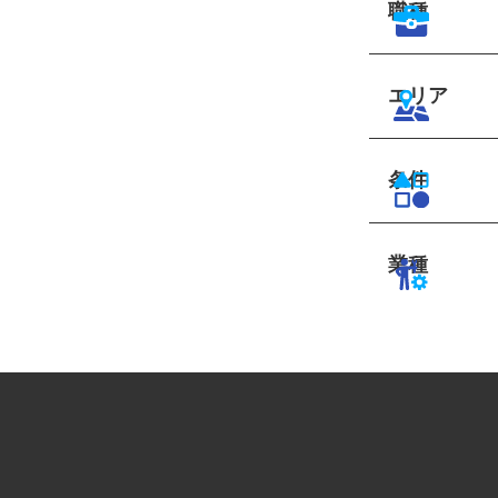
職種
エリア
条件
業種