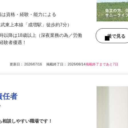
・通院付添 【サニーライフはおかげさまで3
給与幅は資格・経験・能力による
2（東武東上本線「成増駅」徒歩約7分）
2時以降は18歳以上（深夜業務の為／労働
後で見
／経験者優遇！
更新日： 2026/07/16 掲載終了日： 2026/08/14
掲載終了まであと7日
責任者
会