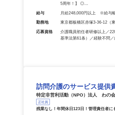
介助 ・レクリエーション 
5周年！】 ◎…
給与
月給248,000円以上 ※
勤務地
東京都板橋区赤塚3-36-1
応募資格
介護職員初任者研修以上／2
基準法第61条）／経験不問
訪問介護のサービス提供
特定非営利活動（NPO）法人 わの
正社員