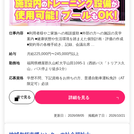
仕事内容
■利用者様やご家族への相談援助 ■外部の方への施設の見学
案内 ■健康状態や生活環境を踏まえた個別計画・評価の作成
■契約等の各種手続き、記録、会議出席 …
給与
月給225,000円〜245,000円以上
勤務地
福岡県糟屋郡久山町大字山田1095-1（西鉄バス「トリアス久
山」バス停より徒歩1分）
応募資格
学歴不問、下記資格をお持ちの方、普通自動車運転免許（AT
限定可）必須
詳細を見る
後で見る
更新日： 2026/08/05 掲載終了日： 2026/10/21