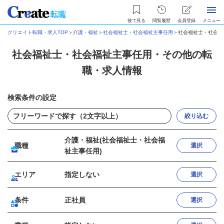
後で見る
閲覧履歴
会員登録
メニュー
クリエイト転職・求人TOP
＞
介護・福祉
＞
社会福祉士・社会福祉主事任用
＞
社会福祉士・社会福
社会福祉士・社会福祉主事任用・その他の転
職・求人情報
検索条件の設定
絞り込む
介護・福祉(社会福祉士・社会福
職種
選択
祉主事任用)
エリア
指定しない
選択
条件
正社員
選択