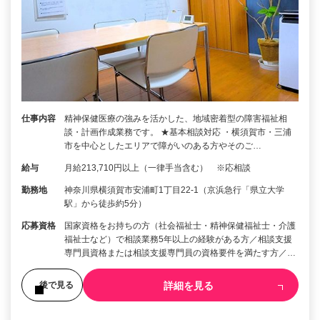
仕事内容
精神保健医療の強みを活かした、地域密着型の障害福祉相
談・計画作成業務です。 ★基本相談対応 ・横須賀市・三浦
市を中心としたエリアで障がいのある方やそのご…
給与
月給213,710円以上（一律手当含む） ※応相談
勤務地
神奈川県横須賀市安浦町1丁目22-1（京浜急行「県立大学
駅」から徒歩約5分）
応募資格
国家資格をお持ちの方（社会福祉士・精神保健福祉士・介護
福祉士など）で相談業務5年以上の経験がある方／相談支援
専門員資格または相談支援専門員の資格要件を満たす方／…
詳細を見る
後で見る