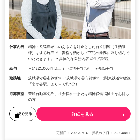
仕事内容
精神・発達障がいのある方を対象とした自立訓練（生活訓
練）をする施設で、資格を活かして下記の業務に取り組んで
いただきます。 ▼具体的な業務内容 ◎生活環境…
給与
月給225,000円以上（一律諸手当含む）＋夜勤手当
勤務地
茨城県守谷市鈴塚98／茨城県守谷市鈴塚99（関東鉄道常総線
「南守谷駅」より車で約5分）
応募資格
普通自動車免許、社会福祉士または精神保健福祉士をお持ち
の方
詳細を見る
後で見る
更新日： 2026/07/16 掲載終了日： 2026/09/11