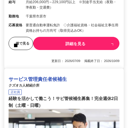
給与
月給206,000円～229,100円以上 ※別途手当支給（夜勤・
準夜勤・交通費）
勤務地
千葉県市原市
応募資格
要普通自動車運転免許 ◇介護福祉資格・社会福祉主事任用
資格お持ちの方尚可（取得見込みOK）
詳細を見る
後で見る
更新日： 2026/07/09 掲載終了日： 2026/10/09
サービス管理責任者候補生
クズオカ人材紹介所
正社員
経験を活かして働こう！サビ管候補生募集！完全週休2日
制（土曜・日曜）