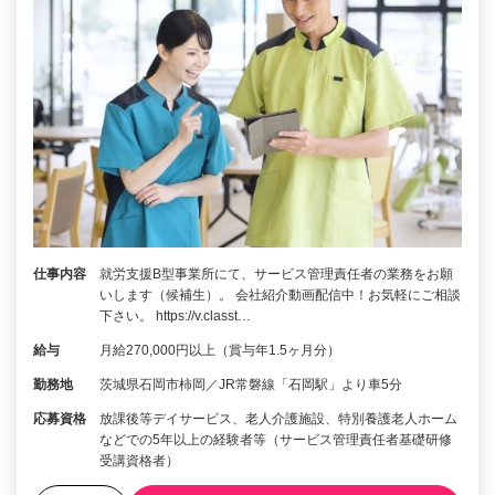
仕事内容
就労支援B型事業所にて、サービス管理責任者の業務をお願
いします（候補生）。 会社紹介動画配信中！お気軽にご相談
下さい。 https://v.classt…
給与
月給270,000円以上（賞与年1.5ヶ月分）
勤務地
茨城県石岡市柿岡／JR常磐線「石岡駅」より車5分
応募資格
放課後等デイサービス、老人介護施設、特別養護老人ホーム
などでの5年以上の経験者等（サービス管理責任者基礎研修
受講資格者）