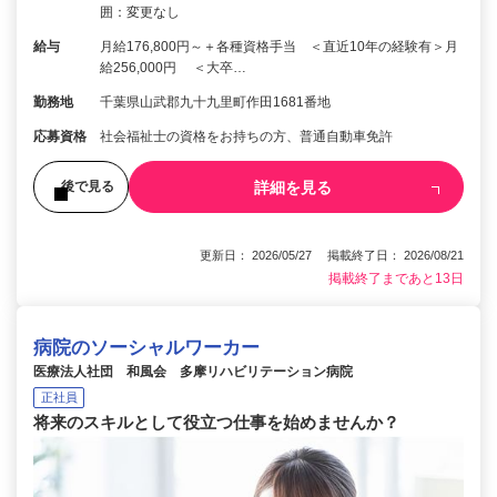
囲：変更なし
給与
月給176,800円～＋各種資格手当 ＜直近10年の経験有＞月
給256,000円 ＜大卒…
勤務地
千葉県山武郡九十九里町作田1681番地
応募資格
社会福祉士の資格をお持ちの方、普通自動車免許
詳細を見る
後で見る
更新日： 2026/05/27 掲載終了日： 2026/08/21
掲載終了まであと13日
病院のソーシャルワーカー
医療法人社団 和風会 多摩リハビリテーション病院
正社員
将来のスキルとして役立つ仕事を始めませんか？