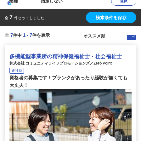
業種
指定しない
選択
7
検索条件を保存
全
件ヒットしました
7
1
-
7
全
件中
件を表示
多機能型事業所の精神保健福祉士・社会福祉士
株式会社 コミュニティライフプロモーションズ／Zero Point
正社員
資格者の募集です！ブランクがあったり経験が無くても
大丈夫！