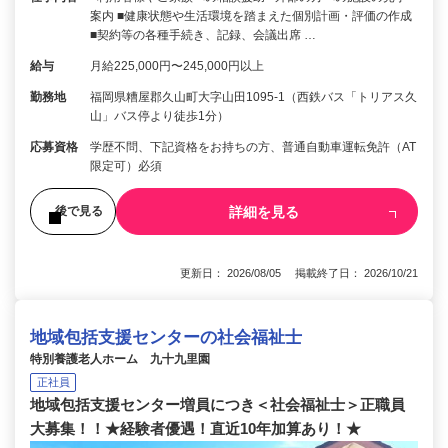
案内 ■健康状態や生活環境を踏まえた個別計画・評価の作成
■契約等の各種手続き、記録、会議出席 …
給与
月給225,000円〜245,000円以上
勤務地
福岡県糟屋郡久山町大字山田1095-1（西鉄バス「トリアス久
山」バス停より徒歩1分）
応募資格
学歴不問、下記資格をお持ちの方、普通自動車運転免許（AT
限定可）必須
詳細を見る
後で見る
更新日： 2026/08/05 掲載終了日： 2026/10/21
地域包括支援センターの社会福祉士
特別養護老人ホーム 九十九里園
正社員
地域包括支援センター増員につき＜社会福祉士＞正職員
大募集！！★経験者優遇！直近10年加算あり！★