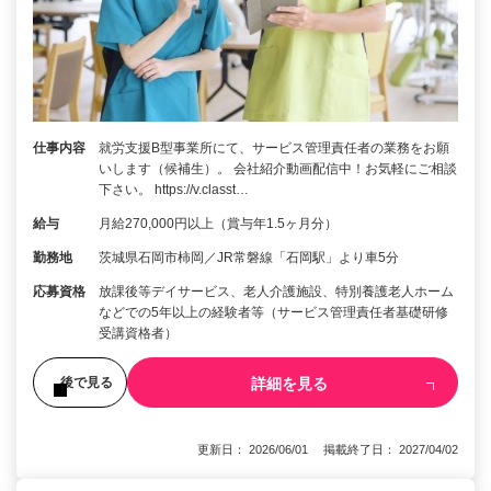
仕事内容
就労支援B型事業所にて、サービス管理責任者の業務をお願
いします（候補生）。 会社紹介動画配信中！お気軽にご相談
下さい。 https://v.classt…
給与
月給270,000円以上（賞与年1.5ヶ月分）
勤務地
茨城県石岡市柿岡／JR常磐線「石岡駅」より車5分
応募資格
放課後等デイサービス、老人介護施設、特別養護老人ホーム
などでの5年以上の経験者等（サービス管理責任者基礎研修
受講資格者）
詳細を見る
後で見る
更新日： 2026/06/01 掲載終了日： 2027/04/02