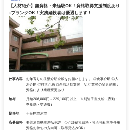
【人材紹介】無資格・未経験OK！資格取得支援制度あり
♪ブランクOK！実務経験者は優遇します！
仕事内容
お年寄りの生活介助全般をお願いします。 ◎食事介助 ◎入
浴介助 ◎排泄介助 ◎余暇活動支援 など 業務の変更範囲：
資格により業種変更あり
給与
月給206,000円～229,100円以上 ※別途手当支給（夜勤・
準夜勤・交通費）
勤務地
千葉県市原市
応募資格
要普通自動車運転免許 ◇介護福祉資格・社会福祉主事任用
資格お持ちの方尚可（取得見込みOK）