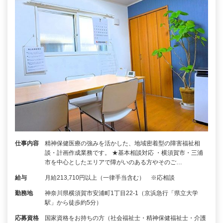
仕事内容
精神保健医療の強みを活かした、地域密着型の障害福祉相
談・計画作成業務です。 ★基本相談対応 ・横須賀市・三浦
市を中心としたエリアで障がいのある方やそのご…
給与
月給213,710円以上（一律手当含む） ※応相談
勤務地
神奈川県横須賀市安浦町1丁目22-1（京浜急行「県立大学
駅」から徒歩約5分）
応募資格
国家資格をお持ちの方（社会福祉士・精神保健福祉士・介護