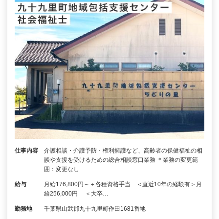
仕事内容
介護相談・介護予防・権利擁護など、高齢者の保健福祉の相
談や支援を受けるための総合相談窓口業務 ＊業務の変更範
囲：変更なし
給与
月給176,800円～＋各種資格手当 ＜直近10年の経験有＞月
給256,000円 ＜大卒…
勤務地
千葉県山武郡九十九里町作田1681番地