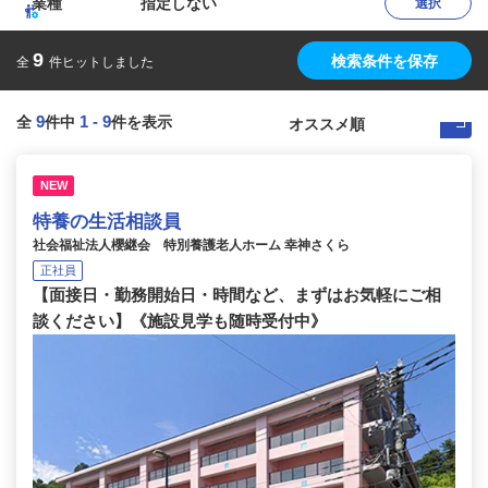
業種
指定しない
選択
9
検索条件を保存
全
件ヒットしました
9
1
-
9
全
件中
件を表示
NEW
特養の生活相談員
社会福祉法人櫻継会 特別養護老人ホーム 幸神さくら
正社員
【面接日・勤務開始日・時間など、まずはお気軽にご相
談ください】《施設見学も随時受付中》