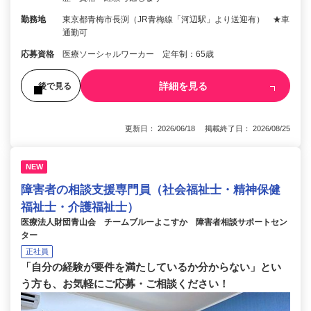
勤務地
東京都青梅市長渕（JR青梅線「河辺駅」より送迎有） ★車
通勤可
応募資格
医療ソーシャルワーカー 定年制：65歳
詳細を見る
後で見る
更新日： 2026/06/18 掲載終了日： 2026/08/25
NEW
障害者の相談支援専門員（社会福祉士・精神保健
福祉士・介護福祉士）
医療法人財団青山会 チームブルーよこすか 障害者相談サポートセン
ター
正社員
「自分の経験が要件を満たしているか分からない」とい
う方も、お気軽にご応募・ご相談ください！