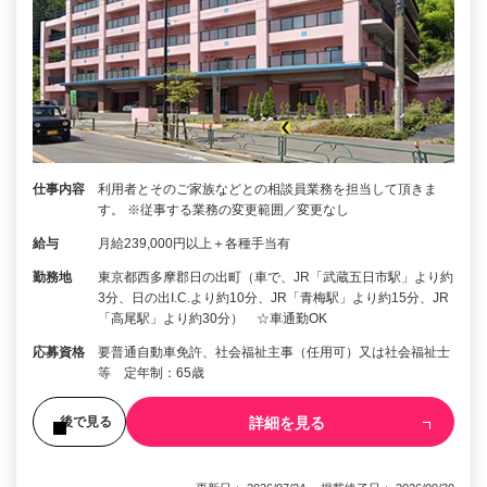
仕事内容
利用者とそのご家族などとの相談員業務を担当して頂きま
す。 ※従事する業務の変更範囲／変更なし
給与
月給239,000円以上＋各種手当有
勤務地
東京都西多摩郡日の出町（車で、JR「武蔵五日市駅」より約
3分、日の出I.C.より約10分、JR「青梅駅」より約15分、JR
「高尾駅」より約30分） ☆車通勤OK
応募資格
要普通自動車免許、社会福祉主事（任用可）又は社会福祉士
等 定年制：65歳
詳細を見る
後で見る