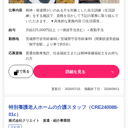
仕事内容
精神・発達障がいのある方を対象とした自立訓練（生活訓
練）をする施設で、資格を活かして下記の業務に取り組んで
いただきます。 ▼具体的な業務内容 ◎生活環境…
給与
月給225,000円以上（一律諸手当含む）＋夜勤手当
勤務地
茨城県守谷市鈴塚98／茨城県守谷市鈴塚99（関東鉄道常総線
「南守谷駅」より車で約5分）
応募資格
普通自動車免許、社会福祉士または精神保健福祉士をお持ち
の方
詳細を見る
後で見る
更新日： 2026/07/16 掲載終了日： 2026/09/11
特別養護老人ホームの介護スタッフ（CRE240088-
01c）
株式会社クリエイト 派遣・紹介事業部
正社員