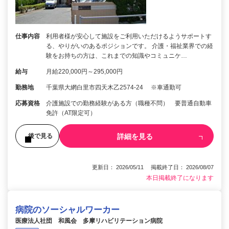
仕事内容
利用者様が安心して施設をご利用いただけるようサポートす
る、やりがいのあるポジションです。 介護・福祉業界での経
験をお持ちの方は、これまでの知識やコミュニケ…
給与
月給220,000円～295,000円
勤務地
千葉県大網白里市四天木乙2574-24 ※車通勤可
応募資格
介護施設での勤務経験がある方（職種不問） 要普通自動車
免許（AT限定可）
詳細を見る
後で見る
更新日： 2026/05/11 掲載終了日： 2026/08/07
本日掲載終了になります
病院のソーシャルワーカー
医療法人社団 和風会 多摩リハビリテーション病院