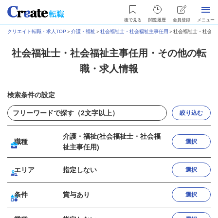
後で見る
閲覧履歴
会員登録
メニュー
クリエイト転職・求人TOP
＞
介護・福祉
＞
社会福祉士・社会福祉主事任用
＞
社会福祉士・社会福
社会福祉士・社会福祉主事任用・その他の転
職・求人情報
検索条件の設定
絞り込む
介護・福祉(社会福祉士・社会福
職種
選択
祉主事任用)
エリア
指定しない
選択
条件
賞与あり
選択