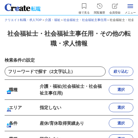
後で見る
閲覧履歴
会員登録
メニュー
クリエイト転職・求人TOP
＞
介護・福祉
＞
社会福祉士・社会福祉主事任用
＞
社会福祉士・社会福
社会福祉士・社会福祉主事任用・その他の転
職・求人情報
検索条件の設定
絞り込む
介護・福祉(社会福祉士・社会福
職種
選択
祉主事任用)
エリア
指定しない
選択
条件
産休/育休取得実績あり
選択