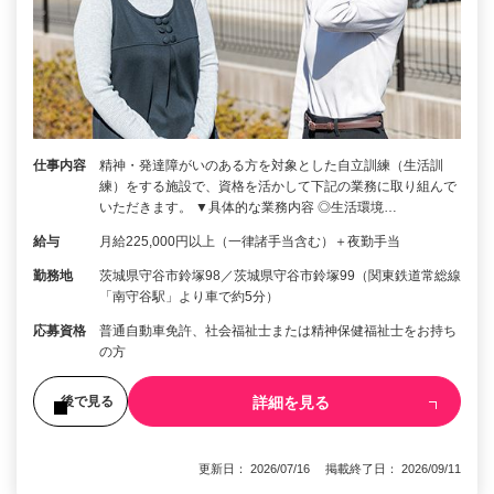
仕事内容
精神・発達障がいのある方を対象とした自立訓練（生活訓
練）をする施設で、資格を活かして下記の業務に取り組んで
いただきます。 ▼具体的な業務内容 ◎生活環境…
給与
月給225,000円以上（一律諸手当含む）＋夜勤手当
勤務地
茨城県守谷市鈴塚98／茨城県守谷市鈴塚99（関東鉄道常総線
「南守谷駅」より車で約5分）
応募資格
普通自動車免許、社会福祉士または精神保健福祉士をお持ち
の方
詳細を見る
後で見る
更新日： 2026/07/16 掲載終了日： 2026/09/11