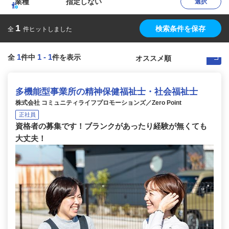
業種
指定しない
選択
1
検索条件を保存
全
件ヒットしました
1
1
-
1
全
件中
件を表示
多機能型事業所の精神保健福祉士・社会福祉士
株式会社 コミュニティライフプロモーションズ／Zero Point
正社員
資格者の募集です！ブランクがあったり経験が無くても
大丈夫！