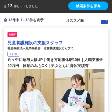
13
検索条件を保存
全
件ヒットしました
13
1
-
13
全
件中
件を表示
NEW
児童養護施設の支援スタッフ
社会福祉法人照桑福祉会 児童養護施設るんびにー
正社員
近々中に給与大幅UP｜働き方応援休暇10日｜入職支援金
20万円｜日勤のみもOK｜男女ともに育休実績有