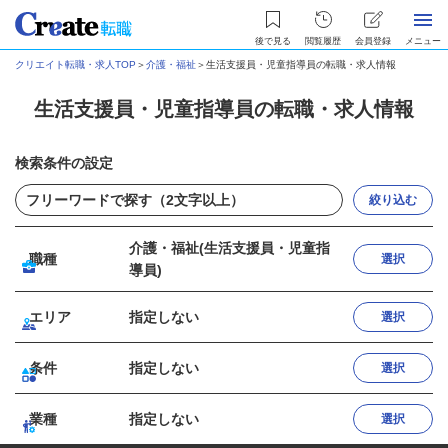
後で見る
閲覧履歴
会員登録
メニュー
クリエイト転職・求人TOP
＞
介護・福祉
＞
生活支援員・児童指導員の転職・求人情報
生活支援員・児童指導員の転職・求人情報
検索条件の設定
絞り込む
介護・福祉(生活支援員・児童指
職種
選択
導員)
エリア
指定しない
選択
条件
指定しない
選択
業種
指定しない
選択