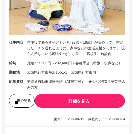
仕事内容
当施設で暮らす子どもたち（2歳～18歳）が安心して、充実
した日々を送れるように、家事などの生活支援をします。 現
在入所している8割以上が、小学生～高校生。施設内…
給与
月給227,200円～232,400円＋各種手当（特別・役職など）
勤務地
茨城県行方市芹沢1651-1、茨城県行方市内
応募資格
要普通自動車運転免許（AT限定可） ★令和9年3月卒業見込
みの方
詳細を見る
後で見る
更新日： 2026/04/15 掲載終了日： 2026/09/04