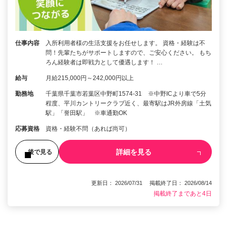
仕事内容
入所利用者様の生活支援をお任せします。 資格・経験は不
問！先輩たちがサポートしますので、ご安心ください。 もち
ろん経験者は即戦力として優遇します！ …
給与
月給215,000円～242,000円以上
勤務地
千葉県千葉市若葉区中野町1574-31 ※中野ICより車で5分
程度、平川カントリークラブ近く、最寄駅はJR外房線「土気
駅」「誉田駅」 ※車通勤OK
応募資格
資格・経験不問（あれば尚可）
詳細を見る
後で見る
更新日： 2026/07/31 掲載終了日： 2026/08/14
掲載終了まであと4日