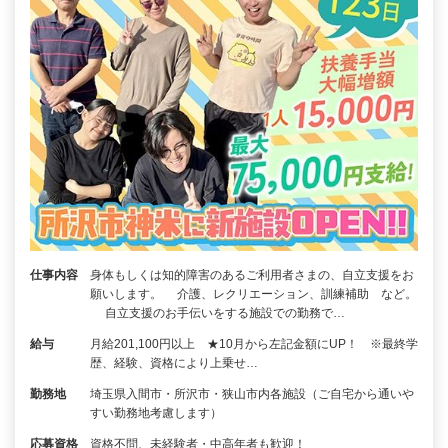
仕事内容
身体もしくは知的障害のあるご利用者さまの、自立支援をお
願いします。 介護、レクリエーション、訓練補助 など。
自立支援のお手伝いをする施設での勤務で…
給与
月給201,100円以上 ★10月から左記金額にUP！ ※最終学
歴、経験、資格により上乗せ…
勤務地
埼玉県入間市・所沢市・狭山市内各施設（ご自宅から通いや
すい勤務地考慮します）
応募資格
資格不問、未経験者・中高年者も歓迎！