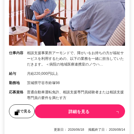
仕事内容
相談支援事業所アーモンドで、障がいをお持ちの方が福祉サ
ービスを利用するための、以下の業務を一緒に担当していた
だきます。 ＜病院の地域医療連携室のノウハ…
給与
月給220,000円以上
勤務地
茨城県守谷市鈴塚98
応募資格
普通自動車運転免許、相談支援専門員経験者または相談支援
専門員の要件を満たす方
詳細を見る
後で見る
更新日： 2026/06/18 掲載終了日： 2026/08/14