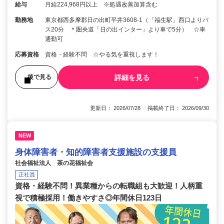
給与
月給224,968円以上 ※処遇改善加算含む
勤務地
東京都西多摩郡日の出町平井3608-1（「福生駅」西口よりバ
ス20分 ＊圏央道「日の出インター」より車で5分） ☆車
通勤可
応募資格
資格・経験不問 ☆やる気を重視します！
詳細を見る
後で見る
更新日： 2026/07/28 掲載終了日： 2026/09/30
NEW
身体障害者・知的障害者支援施設の支援員
社会福祉法人 茶の花福祉会
正社員
資格・経験不問！異業種からの転職組も大歓迎！人柄重
視で積極採用！働きやすさ◎年間休日123日