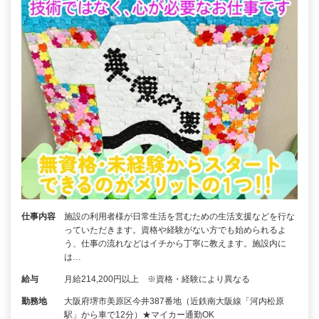
仕事内容
施設の利用者様が日常生活を営むための生活支援などを行な
っていただきます。資格や経験がない方でも始められるよ
う、仕事の流れなどはイチから丁寧に教えます。施設内に
は…
給与
月給214,200円以上 ※資格・経験により異なる
勤務地
大阪府堺市美原区今井387番地（近鉄南大阪線「河内松原
駅」から車で12分）★マイカー通勤OK