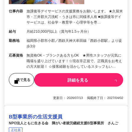
仕事内容
放課後等デイサービスの支援業務をお願いします。 ★久留米
市・三井郡大刀洗町・うきは市に同様求人有 ■放課後等デイ
サービスは、社会学・教育学・心理学等を専…
給与
月給210,000円以上（賞与年1.5ヶ月分）
勤務地
福岡県小郡市小郡／西鉄天神大牟田線「西鉄小郡駅」より徒
歩3分
応募資格
無資格OK・ブランクある方もOK ★男性スタッフが元気に
職場を盛り上げています！☆現在非正規で、正職員をお考え
の方大歓迎！ ☆接客経験を活かしているスタッフもい…
詳細を見る
後で見る
更新日： 2026/07/13 掲載終了日： 2027/04/02
B型事業所の生活支援員
NPO法人ともに生きる会 障がい者就労継続支援B型事業所 さんご
正社員