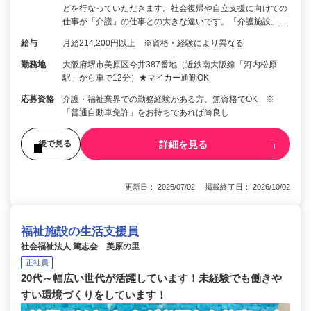
どを行なっていただきます。社会復帰や自立支援に向けての
仕事が「介護」の仕事との大きな違いです。「介護施設」…
給与
月給214,200円以上 ※資格・経験により異なる
勤務地
大阪府堺市美原区今井387番地（近鉄南大阪線「河内松原
駅」から車で12分）★マイカー通勤OK
応募資格
介護・福祉業界での勤務経験がある方、無資格でOK ※
「普通自動車免許」をお持ちであれば尚良し
詳細を見る
後で見る
更新日： 2026/07/02 掲載終了日： 2026/10/02
福祉施設の生活支援員
社会福祉法人 篤志会 美原の里
正社員
20代～幅広い世代が活躍しています！未経験でも働きや
すい環境づくりをしています！