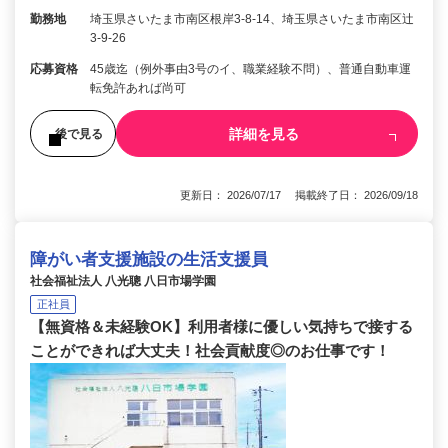
勤務地
埼玉県さいたま市南区根岸3-8-14、埼玉県さいたま市南区辻
3-9-26
応募資格
45歳迄（例外事由3号のイ、職業経験不問）、普通自動車運
転免許あれば尚可
詳細を見る
後で見る
更新日： 2026/07/17 掲載終了日： 2026/09/18
障がい者支援施設の生活支援員
社会福祉法人 八光聰 八日市場学園
正社員
【無資格＆未経験OK】利用者様に優しい気持ちで接する
ことができれば大丈夫！社会貢献度◎のお仕事です！