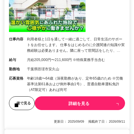
仕事内容
利用者様と1日を通して一緒に過ごして、日常生活のサポー
トをお任せします。 仕事をはじめるのに介護関連の知識や実
務経験は必要ありません。隣に座って世間話をしたり、…
給与
月給205,000円〜211,600円 ※特殊業務手当含む
勤務地
千葉県匝瑳市安久山
応募資格
年齢18歳〜64歳（深夜勤務があり、定年65歳のため ※労働
基準法第61条および例外事由1号）、普通自動車運転免許
（AT限定可）あれば尚可
詳細を見る
後で見る
更新日： 2025/09/09 掲載終了日： 2026/09/11