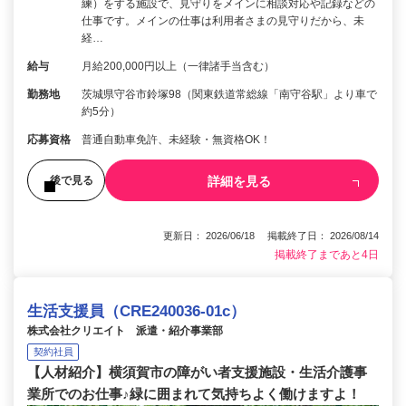
練）をする施設で、見守りをメインに相談対応や記録などの
仕事です。メインの仕事は利用者さまの見守りだから、未
経…
給与
月給200,000円以上（一律諸手当含む）
勤務地
茨城県守谷市鈴塚98（関東鉄道常総線「南守谷駅」より車で
約5分）
応募資格
普通自動車免許、未経験・無資格OK！
詳細を見る
後で見る
更新日： 2026/06/18 掲載終了日： 2026/08/14
掲載終了まであと4日
生活支援員（CRE240036-01c）
株式会社クリエイト 派遣・紹介事業部
契約社員
【人材紹介】横須賀市の障がい者支援施設・生活介護事
業所でのお仕事♪緑に囲まれて気持ちよく働けますよ！