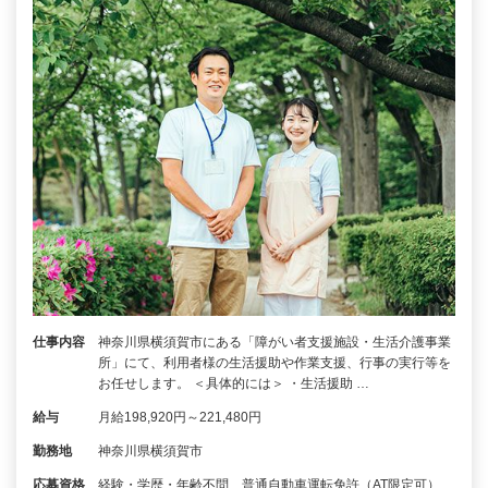
仕事内容
神奈川県横須賀市にある「障がい者支援施設・生活介護事業
所」にて、利用者様の生活援助や作業支援、行事の実行等を
お任せします。 ＜具体的には＞ ・生活援助 …
給与
月給198,920円～221,480円
勤務地
神奈川県横須賀市
応募資格
経験・学歴・年齢不問 普通自動車運転免許（AT限定可）