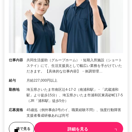
仕事内容
共同生活援助（グループホーム）・短期入所施設（ショート
ステイ）にて、生活支援員として幅広い業務を手がけていた
だきます。 【具体的な仕事内容】 ・体調管理…
給与
月給227,000円以上
勤務地
埼玉県さいたま市南区辻4-17-2（南浦和駅」・「武蔵浦和
駅」より徒歩15分）、埼玉県さいたま市浦和区東高砂町17-5
（JR「浦和駅」徒歩5分）
応募資格
45歳迄（例外事由3号のイ、職業経験不問）、強度行動障害
支援者養成研修あれば尚可
詳細を見る
後で見る