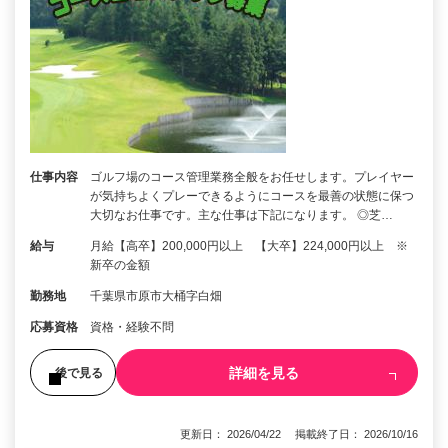
仕事内容
ゴルフ場のコース管理業務全般をお任せします。プレイヤー
が気持ちよくプレーできるようにコースを最善の状態に保つ
大切なお仕事です。主な仕事は下記になります。 ◎芝…
給与
月給【高卒】200,000円以上 【大卒】224,000円以上 ※
新卒の金額
勤務地
千葉県市原市大桶字白畑
応募資格
資格・経験不問
詳細を見る
後で見る
更新日： 2026/04/22 掲載終了日： 2026/10/16