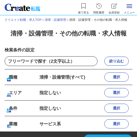
後で見る
閲覧履歴
会員登録
メニュー
クリエイト転職・求人TOP
＞
清掃・設備管理
＞
清掃・設備管理・その他の転職・求人情報
清掃・設備管理・その他の転職・求人情報
検索条件の設定
絞り込む
職種
清掃・設備管理(すべて)
選択
エリア
指定しない
選択
条件
指定しない
選択
業種
サービス系
選択