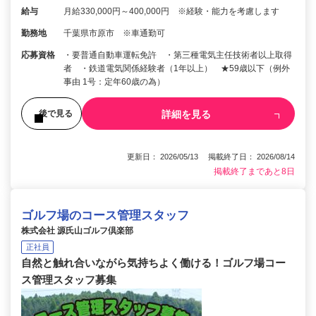
給与
月給330,000円～400,000円 ※経験・能力を考慮します
勤務地
千葉県市原市 ※車通勤可
応募資格
・要普通自動車運転免許 ・第三種電気主任技術者以上取得
者 ・鉄道電気関係経験者（1年以上） ★59歳以下（例外
事由 1号：定年60歳の為）
詳細を見る
後で見る
更新日： 2026/05/13 掲載終了日： 2026/08/14
掲載終了まであと8日
ゴルフ場のコース管理スタッフ
株式会社 源氏山ゴルフ倶楽部
正社員
自然と触れ合いながら気持ちよく働ける！ゴルフ場コー
ス管理スタッフ募集