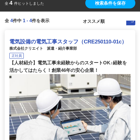
4
検索条件を保存
全
件ヒットしました
4
1
-
4
全
件中
件を表示
電気設備の電気工事スタッフ（CRE250110-01c）
株式会社クリエイト 派遣・紹介事業部
正社員
【人材紹介】電気工事未経験からのスタートOK♪経験を
活かしてはたらく！創業46年の安心企業！