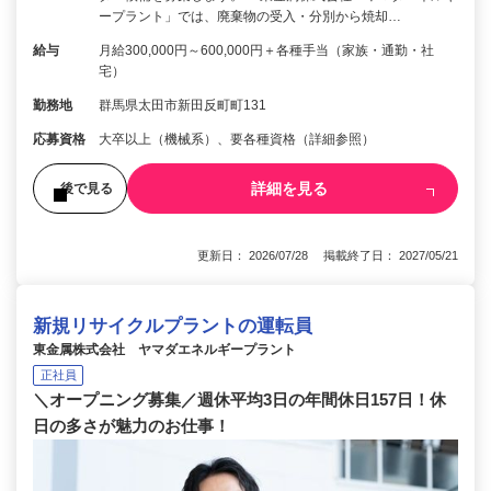
ープラント」では、廃棄物の受入・分別から焼却…
給与
月給300,000円～600,000円＋各種手当（家族・通勤・社
宅）
勤務地
群馬県太田市新田反町町131
応募資格
大卒以上（機械系）、要各種資格（詳細参照）
詳細を見る
後で見る
更新日： 2026/07/28 掲載終了日： 2027/05/21
新規リサイクルプラントの運転員
東金属株式会社 ヤマダエネルギープラント
正社員
＼オープニング募集／週休平均3日の年間休日157日！休
日の多さが魅力のお仕事！