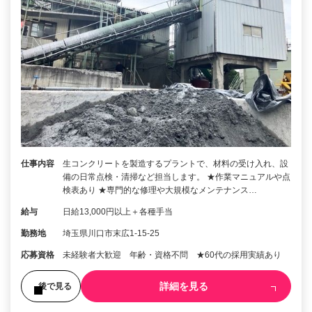
仕事内容
生コンクリートを製造するプラントで、材料の受け入れ、設
備の日常点検・清掃など担当します。 ★作業マニュアルや点
検表あり ★専門的な修理や大規模なメンテナンス…
給与
日給13,000円以上＋各種手当
勤務地
埼玉県川口市末広1-15-25
応募資格
未経験者大歓迎 年齢・資格不問 ★60代の採用実績あり
詳細を見る
後で見る