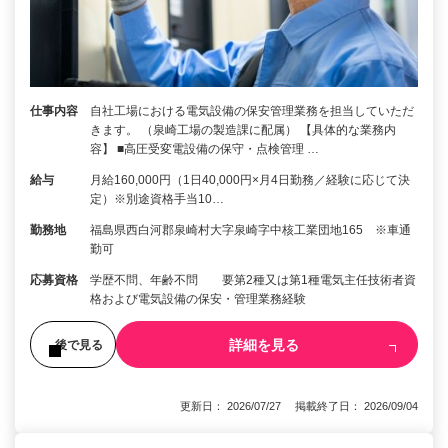
仕事内容
自社工場における電気設備の保安管理業務を担当していただ
きます。 （泉崎工場の製造課に配属） 【具体的な業務内
容】 ■高圧受変電設備の保守・点検管理 …
給与
月給160,000円（1日40,000円×月4日勤務／経験に応じて決
定）※別途資格手当10…
勤務地
福島県西白河郡泉崎村大字泉崎字中核工業団地165 ※車通
勤可
応募資格
学歴不問、年齢不問 要第2種又は第1種電気主任技術者資
格および電気設備の保安・管理業務経験
詳細を見る
後で見る
更新日： 2026/07/27 掲載終了日： 2026/09/04