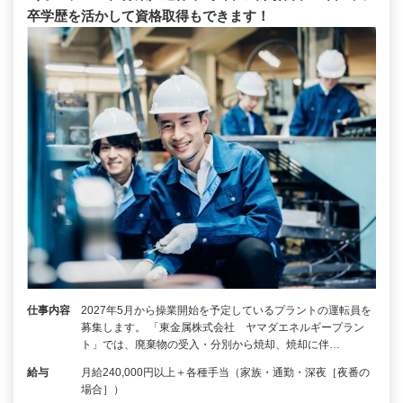
卒学歴を活かして資格取得もできます！
仕事内容
2027年5月から操業開始を予定しているプラントの運転員を
募集します。 「東金属株式会社 ヤマダエネルギープラン
ト」では、廃棄物の受入・分別から焼却、焼却に伴…
給与
月給240,000円以上＋各種手当（家族・通勤・深夜［夜番の
場合］）