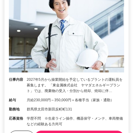
仕事内容
2027年5月から操業開始を予定しているプラントの運転員を
募集します。 「東金属株式会社 ヤマダエネルギープラン
ト」では、廃棄物の受入・分別から焼却、焼却に伴…
給与
月給230,000円～350,000円＋各種手当（家族・通勤）
勤務地
群馬県太田市新田反町町131
応募資格
学歴不問 ※生産ライン操作、機器保守・メンテ、車両整備
などの経験ある方尚可