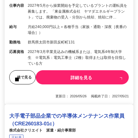
仕事内容
2027年5月から操業開始を予定しているプラントの運転員を
募集します。 「東金属株式会社 ヤマダエネルギープラン
ト」では、廃棄物の受入・分別から焼却、焼却に伴…
給与
月給240,000円以上＋各種手当（家族・通勤・深夜［夜番の
場合］）
勤務地
群馬県太田市新田反町町131
応募資格
2027年3月卒業見込みの機械系または、電気系4年制大学
生 ※電気系：電気工事士（2種）取得または取得を目指し
ている方
詳細を見る
後で見る
更新日： 2026/05/26 掲載終了日： 2027/05/21
大手電子部品企業での半導体メンテナンス作業員
（CRE260183-01c）
株式会社クリエイト 派遣・紹介事業部
正社員