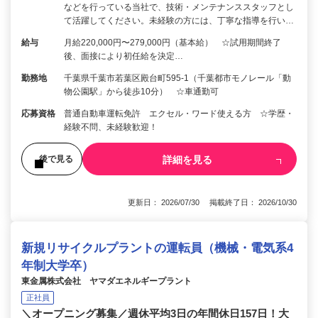
などを行っている当社で、技術・メンテナンススタッフとし
て活躍してください。未経験の方には、丁寧な指導を行い…
給与
月給220,000円〜279,000円（基本給） ☆試用期間終了
後、面接により初任給を決定…
勤務地
千葉県千葉市若葉区殿台町595-1（千葉都市モノレール「動
物公園駅」から徒歩10分） ☆車通勤可
応募資格
普通自動車運転免許 エクセル・ワード使える方 ☆学歴・
経験不問、未経験歓迎！
詳細を見る
後で見る
更新日： 2026/07/30 掲載終了日： 2026/10/30
新規リサイクルプラントの運転員（機械・電気系4
年制大学卒）
東金属株式会社 ヤマダエネルギープラント
正社員
＼オープニング募集／週休平均3日の年間休日157日！大