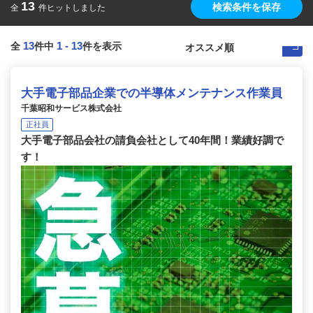
13
検索条件を保存
全
件ヒットしました
13
1
-
13
全
件中
件を表示
大手電子部品企業での半導体メンテナンス作業員
千葉昭和サービス株式会社
正社員
大手電子部品会社の請負会社として40年間！業績好調で
す！