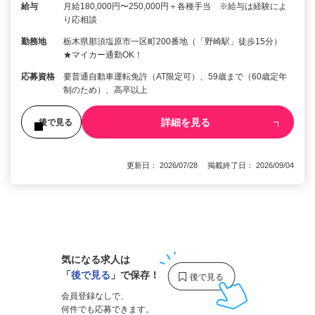
給与
月給180,000円〜250,000円＋各種手当 ※給与は経験によ
り応相談
勤務地
栃木県那須塩原市一区町200番地（「野崎駅」徒歩15分）
★マイカー通勤OK！
応募資格
要普通自動車運転免許（AT限定可）、59歳まで（60歳定年
制のため）、高卒以上
詳細を見る
後で見る
更新日： 2026/07/28 掲載終了日： 2026/09/04
1
気になる求人は
「
後で見る
」で保存！
会員登録なしで、
何件でも応募できます。