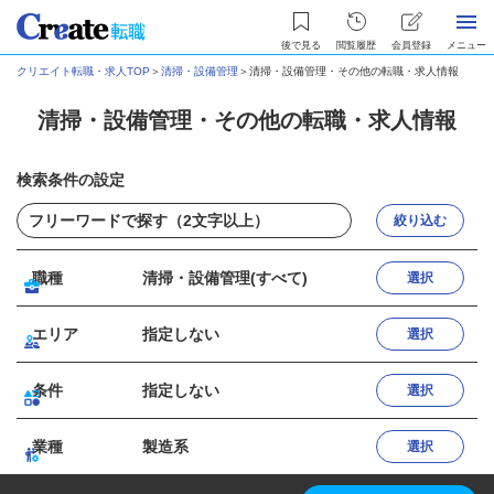
後で見る
閲覧履歴
会員登録
メニュー
クリエイト転職・求人TOP
＞
清掃・設備管理
＞
清掃・設備管理・その他の転職・求人情報
清掃・設備管理・その他の転職・求人情報
検索条件の設定
絞り込む
職種
清掃・設備管理(すべて)
選択
エリア
指定しない
選択
条件
指定しない
選択
業種
製造系
選択