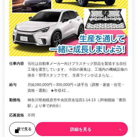
仕事内容
当社は自動車メーカー向けプラスチック部品を製造する自社
工場を運営しています。 今回の募集は、工場内の機械設備の
保全・管理スタッフです。 生産ラインが止まらな…
給与
月給280,000円～350,000円＋諸手当（調整・家族・住宅・
資格・通勤） ★年収42…
勤務地
神奈川県相模原市中央区田名塩田1-14-13（JR相模線「番田
駅」より車で約6分）
応募資格
不問
詳細を見る
後で見る