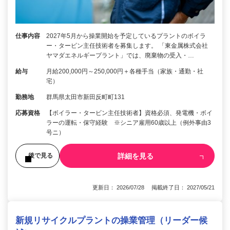
仕事内容
2027年5月から操業開始を予定しているプラントのボイラ
ー・タービン主任技術者を募集します。 「東金属株式会社
ヤマダエネルギープラント」では、廃棄物の受入・…
給与
月給200,000円～250,000円＋各種手当（家族・通勤・社
宅）
勤務地
群馬県太田市新田反町町131
応募資格
【ボイラー・タービン主任技術者】資格必須、発電機・ボイ
ラーの運転・保守経験 ※シニア雇用60歳以上（例外事由3
号ニ）
詳細を見る
後で見る
更新日： 2026/07/28 掲載終了日： 2027/05/21
新規リサイクルプラントの操業管理（リーダー候