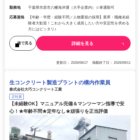
勤務地
千葉県市原市八幡海岸通（大手企業内）☆車通勤可
応募資格
【年齢・学歴・経験不問／人物重視の採用】業界・職種未経
験者大歓迎！これから大きく成長したい方や安定性を求める
方にはピッタリ♪
詳細を見る
後で見る
更新日： 2026/06/17 掲載終了日： 2026/09/11
生コンクリート製造プラントの構内作業員
株式会社大巧コンクリート工業
正社員
【未経験OK】マニュアル完備＆マンツーマン指導で安
心！★年齢不問★定年なし★頑張りを正当評価