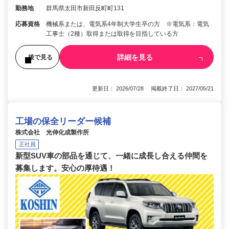
勤務地
群馬県太田市新田反町町131
応募資格
機械系または、電気系4年制大学生卒の方 ※電気系：電気
工事士（2種）取得または取得を目指している方
詳細を見る
後で見る
更新日： 2026/07/28 掲載終了日： 2027/05/21
工場の保全リーダー候補
株式会社 光伸化成製作所
正社員
新型SUV車の部品を通じて、一緒に成長し合える仲間を
募集します。安心の厚待遇！