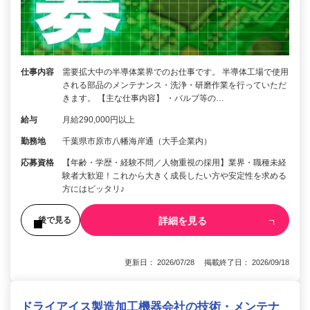
仕事内容
需要拡大中の半導体業界でのお仕事です。 半導体工場で使用
される部品のメンテナンス・洗浄・研磨作業を行っていただ
きます。 【主な仕事内容】 ・バルブ等の…
給与
月給290,000円以上
勤務地
千葉県市原市八幡海岸通（大手企業内）
応募資格
【年齢・学歴・経験不問／人物重視の採用】業界・職種未経
験者大歓迎！これから大きく成長したい方や安定性を求める
方にはピッタリ♪
詳細を見る
後で見る
更新日： 2026/07/28 掲載終了日： 2026/09/18
ドライアイス製造加工機器会社の技術・メンテナ