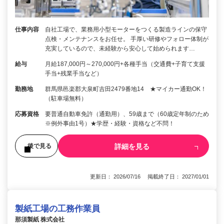
仕事内容
自社工場で、業務用小型モーターをつくる製造ラインの保守
点検・メンテナンスをお任せ。 手厚い研修やフォロー体制が
充実しているので、未経験から安心して始められます…
給与
月給187,000円～270,000円+各種手当（交通費+子育て支援
手当+残業手当など）
勤務地
群馬県邑楽郡大泉町吉田2479番地14 ★マイカー通勤OK！
（駐車場無料）
応募資格
要普通自動車免許（通勤用）、59歳まで（60歳定年制のため
※例外事由1号）★学歴・経験・資格など不問！
詳細を見る
後で見る
更新日： 2026/07/16 掲載終了日： 2027/01/01
製紙工場の工務作業員
那須製紙 株式会社