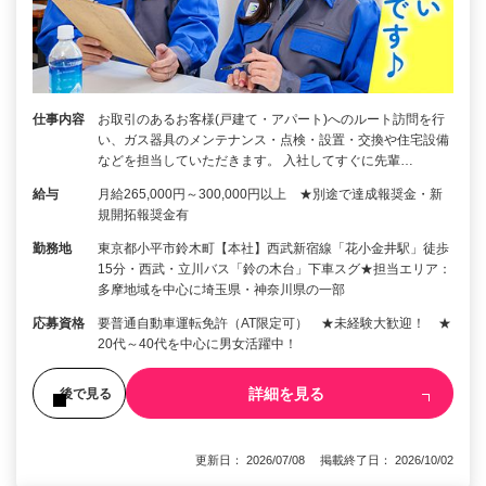
仕事内容
お取引のあるお客様(戸建て・アパート)へのルート訪問を行
い、ガス器具のメンテナンス・点検・設置・交換や住宅設備
などを担当していただきます。 入社してすぐに先輩…
給与
月給265,000円～300,000円以上 ★別途で達成報奨金・新
規開拓報奨金有
勤務地
東京都小平市鈴木町【本社】西武新宿線「花小金井駅」徒歩
15分・西武・立川バス「鈴の木台」下車スグ★担当エリア：
多摩地域を中心に埼玉県・神奈川県の一部
応募資格
要普通自動車運転免許（AT限定可） ★未経験大歓迎！ ★
20代～40代を中心に男女活躍中！
詳細を見る
後で見る
更新日： 2026/07/08 掲載終了日： 2026/10/02