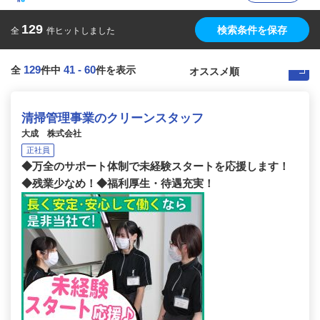
129
検索条件を保存
全
件ヒットしました
129
41
-
60
全
件中
件を表示
清掃管理事業のクリーンスタッフ
大成 株式会社
正社員
◆万全のサポート体制で未経験スタートを応援します！
◆残業少なめ！◆福利厚生・待遇充実！