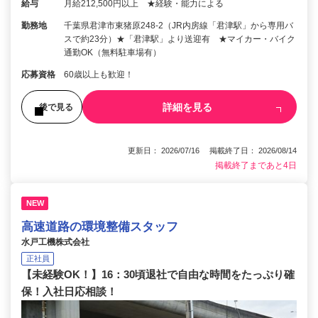
給与
月給212,500円以上 ★経験・能力による
勤務地
千葉県君津市東猪原248-2（JR内房線「君津駅」から専用バ
スで約23分）★「君津駅」より送迎有 ★マイカー・バイク
通勤OK（無料駐車場有）
応募資格
60歳以上も歓迎！
詳細を見る
後で見る
更新日： 2026/07/16 掲載終了日： 2026/08/14
掲載終了まであと4日
NEW
高速道路の環境整備スタッフ
水戸工機株式会社
正社員
【未経験OK！】16：30頃退社で自由な時間をたっぷり確
保！入社日応相談！