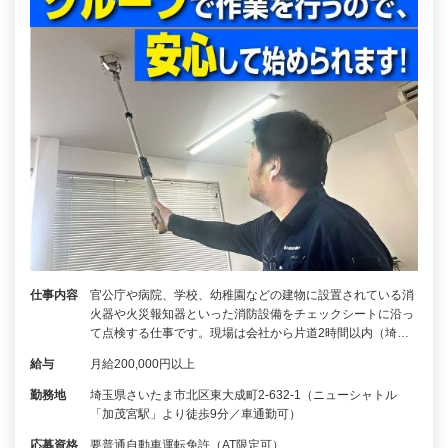
仕事内容
官公庁や病院、学校、幼稚園などの建物に設置されている消
火器や火災報知器といった消防設備をチェックシートに沿っ
て点検する仕事です。現場は会社から片道2時間以内（埼…
給与
月給200,000円以上
勤務地
埼玉県さいたま市北区東大成町2-632-1（ニューシャトル
「加茂宮駅」より徒歩9分／車通勤可）
応募資格
要普通自動車運転免許（AT限定可）