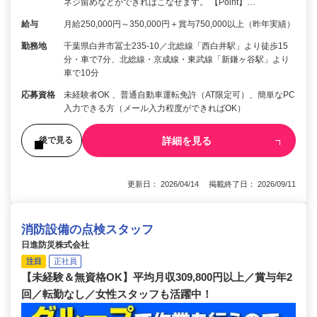
ネジ留めなどができればこなせます。 【Point】…
給与
月給250,000円～350,000円＋賞与750,000以上（昨年実績）
勤務地
千葉県白井市冨士235-10／北総線「西白井駅」より徒歩15
分・車で7分、北総線・京成線・東武線「新鎌ヶ谷駅」より
車で10分
応募資格
未経験者OK 、普通自動車運転免許（AT限定可）、簡単なPC
入力できる方（メール入力程度ができればOK）
詳細を見る
後で見る
更新日： 2026/04/14 掲載終了日： 2026/09/11
消防設備の点検スタッフ
日進防災株式会社
注目
正社員
【未経験＆無資格OK】平均月収309,800円以上／賞与年2
回／転勤なし／女性スタッフも活躍中！