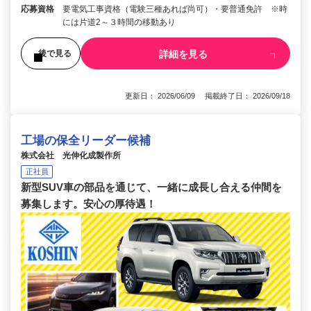
応募資格
要電気工事資格（電験三種あれば尚可）・要普通免許 ※時
には片道2～３時間の移動あり
詳細を見る
後で見る
更新日： 2026/06/09 掲載終了日： 2026/09/18
工場の保全リーダー候補
株式会社 光伸化成製作所
正社員
新型SUV車の部品を通じて、一緒に成長し合える仲間を
募集します。安心の厚待遇！