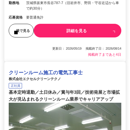
勤務地
茨城県坂東市長谷787-7（旧岩井市、野田・守谷近辺から車
で約30分）
応募資格
要普通免許
詳細を見る
後で見る
更新日： 2026/05/19 掲載終了日： 2026/08/14
掲載終了まであと4日
クリーンルーム施工の電気工事士
株式会社エクセルクリーンテクノ
正社員
基本定時退勤／土日休み／賞与年3回／技術発展と市場拡
大が見込まれるクリーンルーム業界でキャリアアップ