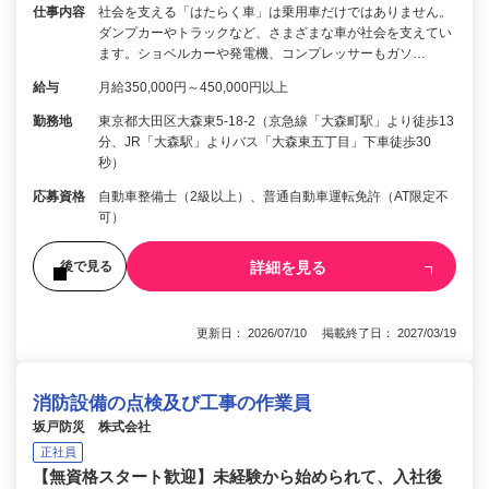
仕事内容
社会を支える「はたらく車」は乗用車だけではありません。
ダンプカーやトラックなど、さまざまな車が社会を支えてい
ます。ショベルカーや発電機、コンプレッサーもガソ…
給与
月給350,000円～450,000円以上
勤務地
東京都大田区大森東5-18-2（京急線「大森町駅」より徒歩13
分、JR「大森駅」よりバス「大森東五丁目」下車徒歩30
秒）
応募資格
自動車整備士（2級以上）、普通自動車運転免許（AT限定不
可）
詳細を見る
後で見る
更新日： 2026/07/10 掲載終了日： 2027/03/19
消防設備の点検及び工事の作業員
坂戸防災 株式会社
正社員
【無資格スタート歓迎】未経験から始められて、入社後