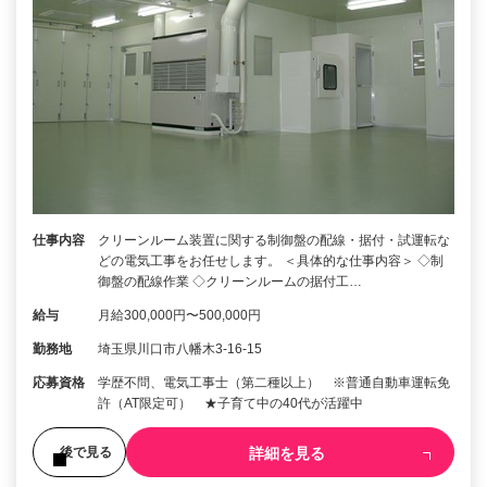
仕事内容
クリーンルーム装置に関する制御盤の配線・据付・試運転な
どの電気工事をお任せします。 ＜具体的な仕事内容＞ ◇制
御盤の配線作業 ◇クリーンルームの据付工…
給与
月給300,000円〜500,000円
勤務地
埼玉県川口市八幡木3-16-15
応募資格
学歴不問、電気工事士（第二種以上） ※普通自動車運転免
許（AT限定可） ★子育て中の40代が活躍中
詳細を見る
後で見る