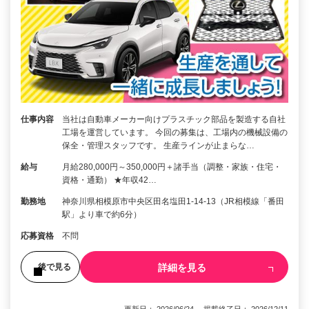
仕事内容
当社は自動車メーカー向けプラスチック部品を製造する自社
工場を運営しています。 今回の募集は、工場内の機械設備の
保全・管理スタッフです。 生産ラインが止まらな…
給与
月給280,000円～350,000円＋諸手当（調整・家族・住宅・
資格・通勤） ★年収42…
勤務地
神奈川県相模原市中央区田名塩田1-14-13（JR相模線「番田
駅」より車で約6分）
応募資格
不問
詳細を見る
後で見る