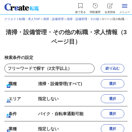
後で見る
閲覧履歴
会員登録
メニュー
クリエイト転職・求人TOP
＞
清掃・設備管理
＞
清掃・設備管理・その他
＞
3ページ目の転職・求
清掃・設備管理・その他の転職・求人情報（3
ページ目）
検索条件の設定
絞り込む
職種
清掃・設備管理(すべて)
選択
エリア
指定しない
選択
条件
バイク・自転車通勤可能
選択
業種
指定しない
選択