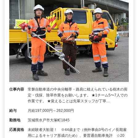
仕事内容
常磐自動車道の中央分離帯・路肩に植えられている樹木の剪
定・伐採、除草作業をお願いします。 ★1チーム5〜7人での
作業です。 ★覚えることは先輩スタッフが丁寧…
給与
月給197,000円～262,000円
勤務地
茨城県水戸市大塚町1845
応募資格
未経験者大歓迎！ ※44歳まで（例外事由3号のイ／長期雇
用によるキャリア形成のため）、要普通自動車免許 ☆20