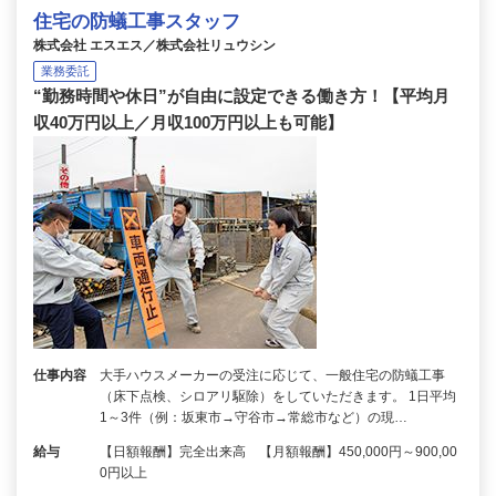
住宅の防蟻工事スタッフ
株式会社 エスエス／株式会社リュウシン
業務委託
“勤務時間や休日”が自由に設定できる働き方！【平均月
収40万円以上／月収100万円以上も可能】
仕事内容
大手ハウスメーカーの受注に応じて、一般住宅の防蟻工事
（床下点検、シロアリ駆除）をしていただきます。 1日平均
1～3件（例：坂東市→守谷市→常総市など）の現…
給与
【日額報酬】完全出来高 【月額報酬】450,000円～900,00
0円以上