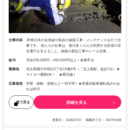
仕事内容
JR東日本の在来線や私鉄の線路工事・メンテナンスを行う仕
事です。 私たちの仕事は、毎日多くの人が利用する鉄道の安
全運行を支えること。線路の新設工事やレール交換…
給与
月給336,000円～450,000円以上＋各種手当
勤務地
埼玉県桶川市朝日2丁目15番8号（「北上尾駅」徒歩7分）★
マイカー通勤OK！ ★寮完備！
応募資格
学歴・経験・資格など一切不問！★普通自動車運転免許があ
れば尚可
詳細を見る
後で見る
更新日： 2026/07/27 掲載終了日： 2027/01/08