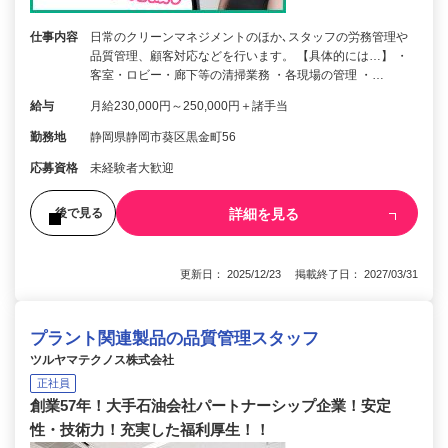
仕事内容
日常のクリーンマネジメントのほか､スタッフの労務管理や
品質管理、顧客対応などを行います。 【具体的には…】 ・
客室・ロビー・廊下等の清掃業務 ・各現場の管理 ・…
給与
月給230,000円～250,000円＋諸手当
勤務地
静岡県静岡市葵区黒金町56
応募資格
未経験者大歓迎
詳細を見る
後で見る
更新日： 2025/12/23 掲載終了日： 2027/03/31
プラント関連製品の品質管理スタッフ
ツルヤマテクノス株式会社
正社員
創業57年！大手石油会社パートナーシップ企業！安定
性・技術力！充実した福利厚生！！