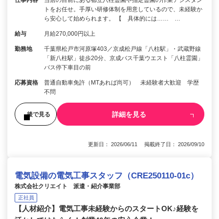
仕事内容
当店の目前にある都立八柱霊園や指定霊園の作業アシスタン
トをお任せ。手厚い研修体制を用意しているので、未経験か
ら安心して始められます。 【 具体的には…… …
給与
月給270,000円以上
勤務地
千葉県松戸市河原塚403／京成松戸線「八柱駅」・武蔵野線
「新八柱駅」徒歩20分、京成バス千葉ウエスト「八柱霊園」
バス停下車目の前
応募資格
普通自動車免許（MTあれば尚可） 未経験者大歓迎 学歴
不問
詳細を見る
後で見る
更新日： 2026/06/11 掲載終了日： 2026/09/10
電気設備の電気工事スタッフ（CRE250110-01c）
株式会社クリエイト 派遣・紹介事業部
正社員
【人材紹介】電気工事未経験からのスタートOK♪経験を