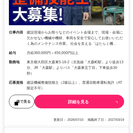
仕事内容
建設現場からお祭りなどのイベント会場まで、現場・会場に
欠かせない機械や機材、車両を安全で安心してお使いいただ
く為のメンテナンス作業。 社会を支える「はたらく機…
給与
月給360,000円～450,000円以上
勤務地
東京都大田区大森東5-18-2（京急線「大森町駅」より徒歩13
分、JR「大森駅」よりバス「大森東五丁目」下車徒歩30
秒）
応募資格
建設機械整備技能士（2級以上）、普通自動車運転免許（AT
限定不可）
詳細を見る
後で見る
更新日： 2026/07/10 掲載終了日： 2027/03/19