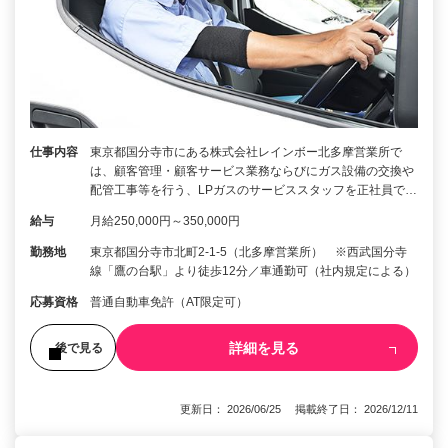
仕事内容
東京都国分寺市にある株式会社レインボー北多摩営業所で
は、顧客管理・顧客サービス業務ならびにガス設備の交換や
配管工事等を行う、LPガスのサービススタッフを正社員で…
給与
月給250,000円～350,000円
勤務地
東京都国分寺市北町2-1-5（北多摩営業所） ※西武国分寺
線「鷹の台駅」より徒歩12分／車通勤可（社内規定による）
応募資格
普通自動車免許（AT限定可）
詳細を見る
後で見る
更新日： 2026/06/25 掲載終了日： 2026/12/11