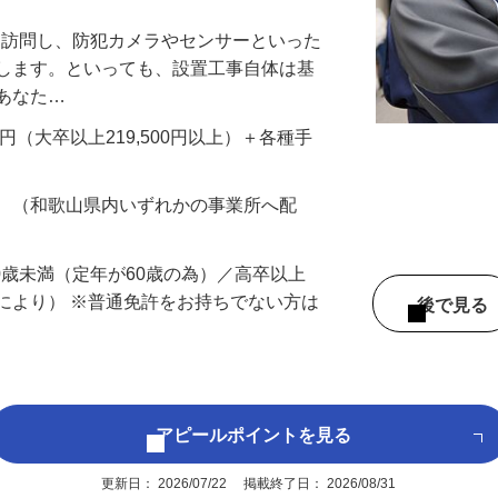
万円以上も！｜賞与平均137万円｜20代3
先を訪問し、防犯カメラやセンサーといった
置します。といっても、設置工事自体は基
、あなた…
700円（大卒以上219,500円以上）＋各種手
務 （和歌山県内いずれかの事業所へ配
60歳未満（定年が60歳の為）／高卒以上
により） ※普通免許をお持ちでない方は
後で見
アピールポイントを見る