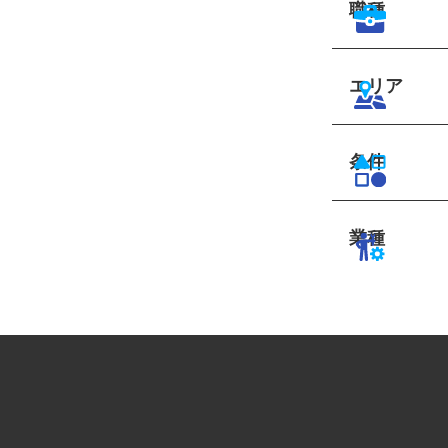
職種
エリア
条件
業種