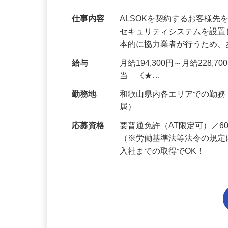
未経験OK・知識ゼロOK｜1年目で月収28
0代多数活躍中！
仕事内容
ALSOKを契約するお客様
セキュリティシステムを設
本的に協力業者が行うため
給与
月給194,300円～月給228,
当 《★…
勤務地
和歌山県内各エリアでの勤
属）
応募資格
要普通免許（AT限定可）／
（※労働基準法等法令の規定
入社までの取得でOK！