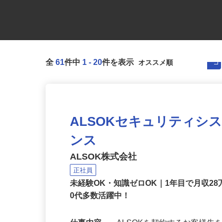
全
61
件中
1
-
20
件を表示
ALSOKセキュリティシ
ンス
ALSOK株式会社
正社員
未経験OK・知識ゼロOK｜1年目で月収28
0代多数活躍中！