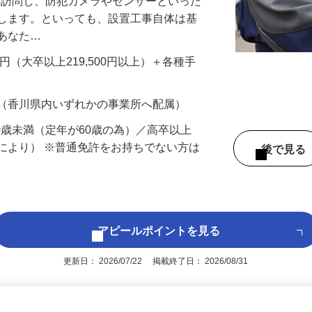
先を訪問し、防犯カメラやセンサーといった
置します。といっても、設置工事自体は基
、あなた…
700円（大卒以上219,500円以上）＋各種手
 （香川県内いずれかの事業所へ配属）
60歳未満（定年が60歳の為）／高卒以上
により） ※普通免許をお持ちでない方は
後で見
アピールポイントを見る
更新日： 2026/07/22 掲載終了日： 2026/08/31