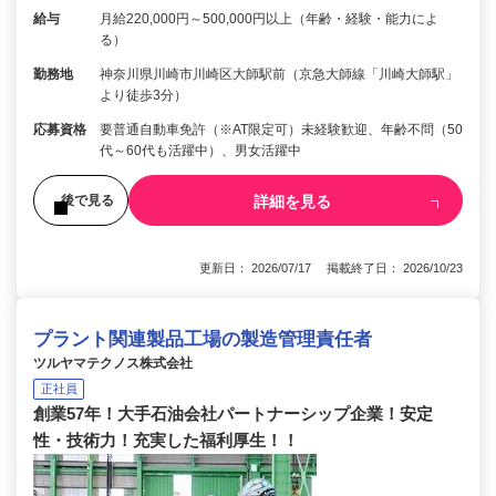
給与
月給220,000円～500,000円以上（年齢・経験・能力によ
る）
勤務地
神奈川県川崎市川崎区大師駅前（京急大師線「川崎大師駅」
より徒歩3分）
応募資格
要普通自動車免許（※AT限定可）未経験歓迎、年齢不問（50
代～60代も活躍中）、男女活躍中
詳細を見る
後で見る
更新日： 2026/07/17 掲載終了日： 2026/10/23
プラント関連製品工場の製造管理責任者
ツルヤマテクノス株式会社
正社員
創業57年！大手石油会社パートナーシップ企業！安定
性・技術力！充実した福利厚生！！