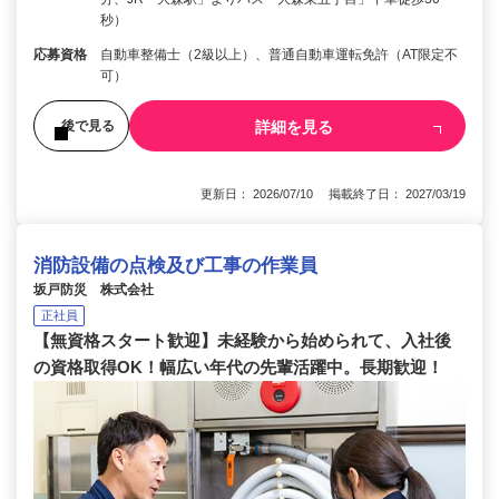
秒）
応募資格
自動車整備士（2級以上）、普通自動車運転免許（AT限定不
可）
詳細を見る
後で見る
更新日： 2026/07/10 掲載終了日： 2027/03/19
消防設備の点検及び工事の作業員
坂戸防災 株式会社
正社員
【無資格スタート歓迎】未経験から始められて、入社後
の資格取得OK！幅広い年代の先輩活躍中。長期歓迎！