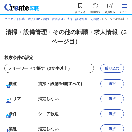
後で見る
閲覧履歴
会員登録
メニュー
クリエイト転職・求人TOP
＞
清掃・設備管理
＞
清掃・設備管理・その他
＞
3ページ目の転職・求
清掃・設備管理・その他の転職・求人情報（3
ページ目）
検索条件の設定
絞り込む
職種
清掃・設備管理(すべて)
選択
エリア
指定しない
選択
条件
シニア歓迎
選択
業種
指定しない
選択