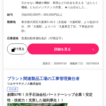
欠かせない機械や機材、車両などの社会を支える「はたらく
機械」たちのメンテナンス作業。 ★☆お任せした…
給与
月給300,000円～350,000円以上
勤務地
東京都大田区大森東5-18-2（京急線「大森町駅」より徒歩13
分、JR「大森駅」よりバス「大森東五丁目」下車徒歩30
秒）
応募資格
普通自動車運転免許（AT限定可）
詳細を見る
後で見る
更新日： 2026/07/10 掲載終了日： 2027/03/19
プラント関連製品工場の工事管理責任者
ツルヤマテクノス株式会社
正社員
創業57年！大手石油会社パートナーシップ企業！安定
性・技術力！充実した福利厚生！！