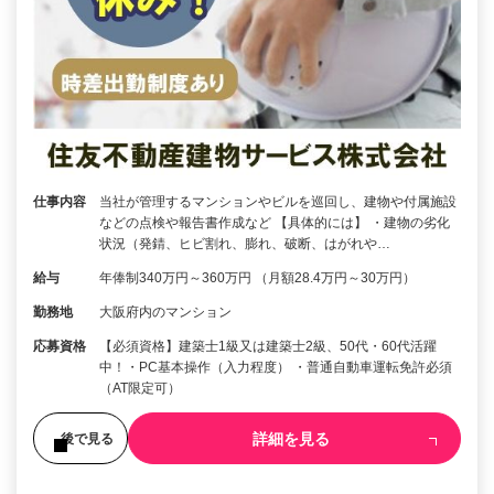
仕事内容
当社が管理するマンションやビルを巡回し、建物や付属施設
などの点検や報告書作成など 【具体的には】 ・建物の劣化
状況（発錆、ヒビ割れ、膨れ、破断、はがれや…
給与
年俸制340万円～360万円 （月額28.4万円～30万円）
勤務地
大阪府内のマンション
応募資格
【必須資格】建築士1級又は建築士2級、50代・60代活躍
中！・PC基本操作（入力程度） ・普通自動車運転免許必須
（AT限定可）
詳細を見る
後で見る