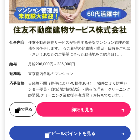
仕事内容
住友不動産建物サービスが管理する分譲マンション管理の業
務をお任せします。 ☆ご希望の勤務地・曜日・日時をご相談
下さい！あなたのご要望に合った勤務地をご紹介致し…
給与
月給206,000円～236,000円
勤務地
東京都内各地のマンション
応募資格
☆経験不問（物件によりPC操作あり）、物件により防災セ
ンター要員・自衛消防技術認定 ・防火管理者・クリーニング
師講習/クリーニング業務従事者講習（お持ちでない方…
詳細を見る
後で見る
アピールポイントを見る