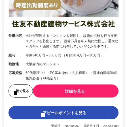
仕事内容
当社が管理するマンションを巡回し、設備の点検を行う技術
スタッフを募集します。 設備不具合を未然に把握し、重大な
不具合へと発展する前に報告していただくお仕事です…
給与
年俸340万円～360万円 （月額28.4万円～30万円）
勤務地
大阪府内のマンション
応募資格
50代活躍中！・PC基本操作（入力程度） ・普通自動車運転
免許必須（AT限定可）
詳細を見る
後で見る
アピールポイントを見る
更新日： 2026/08/07 掲載終了日： 2026/08/08