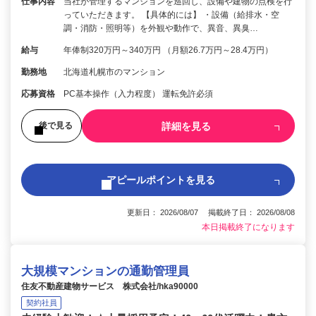
仕事内容
当社が管理するマンションを巡回し、設備や建物の点検を行
っていただきます。 【具体的には】 ・設備（給排水・空
調・消防・照明等）を外観や動作で、異音、異臭…
給与
年俸制320万円～340万円 （月額26.7万円～28.4万円）
勤務地
北海道札幌市のマンション
応募資格
PC基本操作（入力程度） 運転免許必須
詳細を見る
後で見る
アピールポイントを見る
更新日： 2026/08/07 掲載終了日： 2026/08/08
本日掲載終了になります
大規模マンションの通勤管理員
住友不動産建物サービス 株式会社/hka90000
契約社員