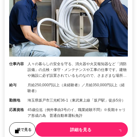
仕事内容
人々の暮らしの安全を守る、消火器や火災報知器など「消防
設備」の点検・保守・メンテナンスや工事の仕事です。建物
や施設に必ず設置されているものなので、さまざまな場所…
給与
月給250,000円以上（未経験者）／月給350,000円以上（経
験者）
勤務地
埼玉県坂戸市三光町36-1（東武東上線「坂戸駅」徒歩5分）
応募資格
45歳位迄（例外事由3号のイ、職業経験不問）※長期キャリ
ア形成の為 普通自動車運転免許
詳細を見る
後で見る