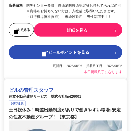
応募資格
防災センター要員、自衛消防技術認定証お持ちであれば尚可
※資格をお持ちでない方は、入社後に取得いただきます。
（取得費は弊社負担） 未経験歓迎 男性活躍中！！
詳細を見る
後で見る
アピールポイントを見る
更新日： 2026/08/06 掲載終了日： 2026/08/08
本日掲載終了になります
ビルの管理スタッフ
住友不動産建物サービス 株式会社/het26001
契約社員
土日祝休み！時差出勤制度がありで働きやすい職場♪安定
の住友不動産グループ！【東京都】