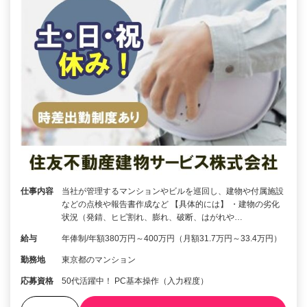
仕事内容
当社が管理するマンションやビルを巡回し、建物や付属施設
などの点検や報告書作成など 【具体的には】 ・建物の劣化
状況（発錆、ヒビ割れ、膨れ、破断、はがれや…
給与
年俸制/年額380万円～400万円（月額31.7万円～33.4万円）
勤務地
東京都のマンション
応募資格
50代活躍中！ PC基本操作（入力程度）