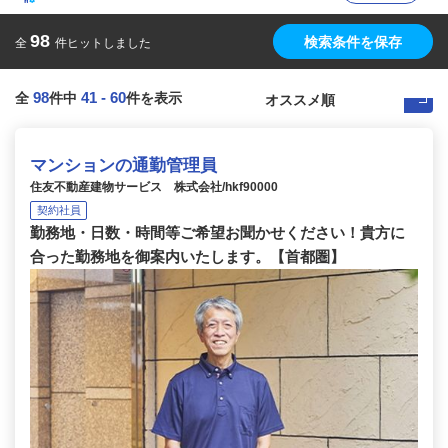
98
検索条件を保存
全
件ヒットしました
98
41
-
60
全
件中
件を表示
マンションの通勤管理員
住友不動産建物サービス 株式会社/hkf90000
契約社員
勤務地・日数・時間等ご希望お聞かせください！貴方に
合った勤務地を御案内いたします。【首都圏】