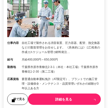
仕事内容
自社工場で製作される消音装置、圧力容器、配管、熱交換器
などの製造管理をお任せします。 《具体的には》 □工程表の
作成 □スケジュール管理 □材料発注…
給与
月給400,000円～650,000円
勤務地
千葉県市原市青柳北2-3-1（本社・本社工場）千葉県市原市
青柳北1-2-30（第二工場）
応募資格
要普通自動車運転免許（AT限定可）、プラントでの施工管
理・設備保全・メンテナンス・品質管理いずれかの経験が3
年以上ある方
詳細を見る
後で見る