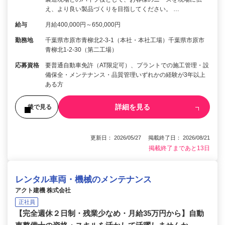
え、より良い製品づくりを目指してください。 …
給与
月給400,000円～650,000円
勤務地
千葉県市原市青柳北2-3-1（本社・本社工場）千葉県市原市
青柳北1-2-30（第二工場）
応募資格
要普通自動車免許（AT限定可）、プラントでの施工管理・設
備保全・メンテナンス・品質管理いずれかの経験が3年以上
ある方
詳細を見る
後で見る
更新日： 2026/05/27 掲載終了日： 2026/08/21
掲載終了まであと13日
レンタル車両・機械のメンテナンス
アクト建機 株式会社
正社員
【完全週休２日制・残業少なめ・月給35万円から】自動