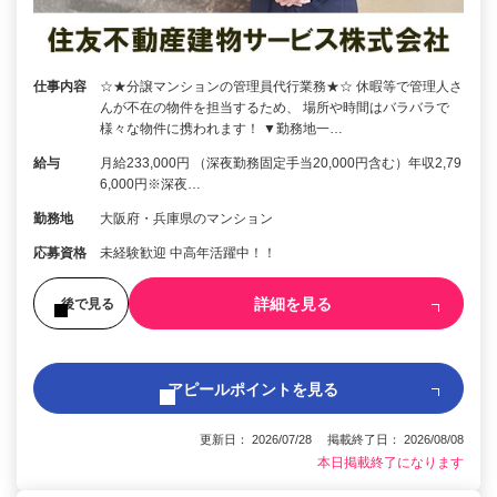
仕事内容
☆★分譲マンションの管理員代行業務★☆ 休暇等で管理人さ
んが不在の物件を担当するため、 場所や時間はバラバラで
様々な物件に携われます！ ▼勤務地一…
給与
月給233,000円 （深夜勤務固定手当20,000円含む）年収2,79
6,000円※深夜…
勤務地
大阪府・兵庫県のマンション
応募資格
未経験歓迎 中高年活躍中！！
詳細を見る
後で見る
アピールポイントを見る
更新日： 2026/07/28 掲載終了日： 2026/08/08
本日掲載終了になります