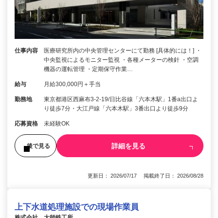
仕事内容
医療研究所内の中央管理センターにて勤務 [具体的には！] ・
中央監視によるモニター監視 ・各種メーターの検針 ・空調
機器の運転管理 ・定期保守作業…
給与
月給300,000円＋手当
勤務地
東京都港区西麻布3-2-19/日比谷線「六本木駅」1番a出口よ
り徒歩7分・大江戸線「六本木駅」3番出口より徒歩9分
応募資格
未経験OK
詳細を見る
後で見る
更新日： 2026/07/17 掲載終了日： 2026/08/28
上下水道処理施設での現場作業員
株式会社 大師鉄工所