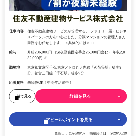
仕事内容
住友不動産建物サービスが管理する、 ファミリー層・ビジネ
スパーソンの方を中心とした、分譲マンションの管理人さん
業務をお任せします。 ＜具体的には＞ □…
給与
月給236,000円 （深夜勤務固定手当25,000円含む） 年収2,8
32,000円 ※…
勤務地
東京都文京区千石/東京メトロ丸ノ内線「茗荷谷駅」徒歩9
分、都営三田線「千石駅」徒歩9分
応募資格
未経験OK！中高年活躍中！
詳細を見る
後で見る
アピールポイントを見る
更新日： 2026/08/07 掲載終了日： 2026/08/29