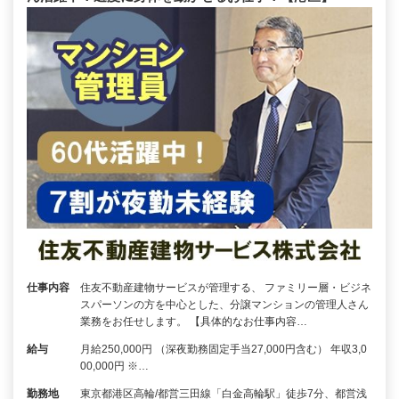
仕事内容
住友不動産建物サービスが管理する、 ファミリー層・ビジネ
スパーソンの方を中心とした、分譲マンションの管理人さん
業務をお任せします。 【具体的なお仕事内容…
給与
月給250,000円 （深夜勤務固定手当27,000円含む） 年収3,0
00,000円 ※…
勤務地
東京都港区高輪/都営三田線「白金高輪駅」徒歩7分、都営浅