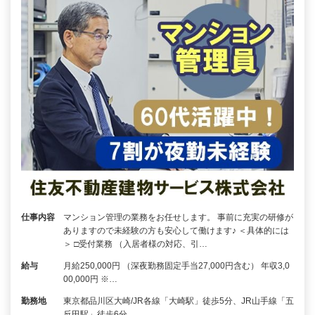
仕事内容
マンション管理の業務をお任せします。 事前に充実の研修が
ありますので未経験の方も安心して働けます♪ ＜具体的には
＞ □受付業務 （入居者様の対応、引…
給与
月給250,000円 （深夜勤務固定手当27,000円含む） 年収3,0
00,000円 ※…
勤務地
東京都品川区大崎/JR各線「大崎駅」徒歩5分、JR山手線「五
反田駅」徒歩6分