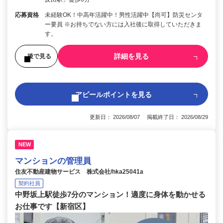
応募資格
未経験OK！中高年活躍中！男性活躍中【尚可】防災センタ
ー要員 ※お持ちでない方には入社後に取得していただきま
す。
詳細を見る
後で見る
アピールポイントを見る
更新日： 2026/08/07 掲載終了日： 2026/08/29
NEW
マンションの管理員
住友不動産建物サービス 株式会社/hka25041a
契約社員
中野坂上駅徒歩7分のマンション！適度に身体を動かせる
お仕事です【新宿区】