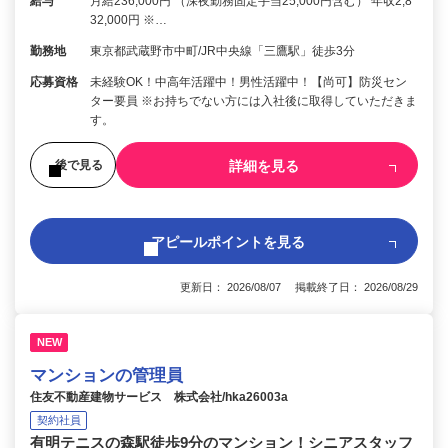
給与
月給236,000円 （深夜勤務固定手当25,000円含む） 年収2,8
32,000円 ※…
勤務地
東京都武蔵野市中町/JR中央線「三鷹駅」徒歩3分
応募資格
未経験OK！中高年活躍中！男性活躍中！【尚可】防災セン
ター要員 ※お持ちでない方には入社後に取得していただきま
す。
詳細を見る
後で見る
アピールポイントを見る
更新日： 2026/08/07 掲載終了日： 2026/08/29
NEW
マンションの管理員
住友不動産建物サービス 株式会社/hka26003a
契約社員
有明テニスの森駅徒歩9分のマンション！シニアスタッフ