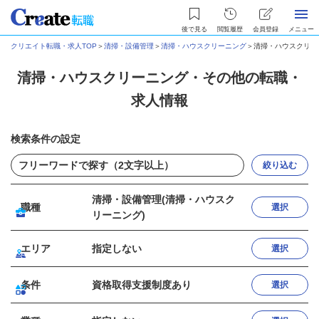
後で見る
閲覧履歴
会員登録
メニュー
クリエイト転職・求人TOP
＞
清掃・設備管理
＞
清掃・ハウスクリーニング
＞
清掃・ハウスクリー
清掃・ハウスクリーニング・その他の転職・
求人情報
検索条件の設定
絞り込む
清掃・設備管理(清掃・ハウスク
職種
選択
リーニング)
エリア
指定しない
選択
条件
資格取得支援制度あり
選択