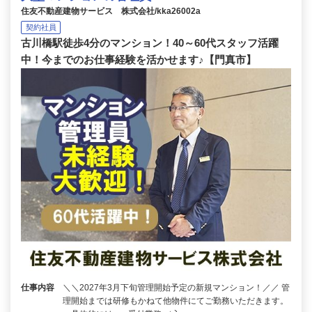
住友不動産建物サービス 株式会社/kka26002a
契約社員
古川橋駅徒歩4分のマンション！40～60代スタッフ活躍
中！今までのお仕事経験を活かせます♪【門真市】
仕事内容
＼＼2027年3月下旬管理開始予定の新規マンション！／／ 管
理開始までは研修もかねて他物件にてご勤務いただきます。