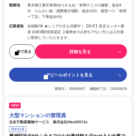
勤務地
東京都江東区有明/ゆりかもめ「有明テニスの森駅」徒歩9
分、りんかい線「国際展示場駅」徒歩16分、都営バス「有明
一丁目」下車徒歩4分
応募資格
未経験OK ★シニアの方も活躍中！【尚可】防災センター要
員 自衛消防技術認定 上級救命※お持ちでない方には入社後
に取得していただきます。
詳細を見る
後で見る
アピールポイントを見る
更新日： 2026/08/07 掲載終了日： 2026/08/29
NEW
大型マンションの管理員
住友不動産建物サービス 株式会社/hka26013a
契約社員
豊洲駅徒歩8分！今までのお仕事経験を活かせるお仕事で