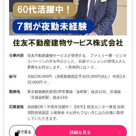
仕事内容
住友不動産建物サービスが管理する、 ファミリー層・ビジネ
スパーソンの方を中心とした、分譲マンションの管理人さん
業務をお任せします。 ＜具体的には＞ □…
給与
月給236,000円 （深夜勤務固定手当25,000円含む） 年収2,8
32,000円 ※…
勤務地
東京都葛飾区新宿/JR常磐線「金町駅」徒歩12分、京成線
「京成金町駅」徒歩13分
応募資格
未経験OK！中高年活躍中！【尚可】防災センター要員 自衛
消防技術認定 上級救命 ※お持ちでない方には入社後に取得
していただきます。
詳細を見る
後で見る