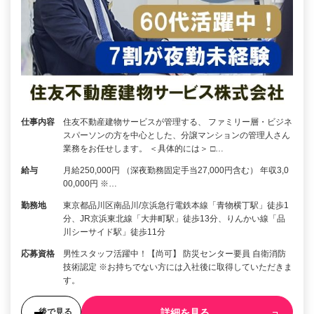
仕事内容
住友不動産建物サービスが管理する、 ファミリー層・ビジネ
スパーソンの方を中心とした、分譲マンションの管理人さん
業務をお任せします。 ＜具体的には＞ □…
給与
月給250,000円 （深夜勤務固定手当27,000円含む） 年収3,0
00,000円 ※…
勤務地
東京都品川区南品川/京浜急行電鉄本線「青物横丁駅」徒歩1
分、JR京浜東北線「大井町駅」徒歩13分、りんかい線「品
川シーサイド駅」徒歩11分
応募資格
男性スタッフ活躍中！【尚可】 防災センター要員 自衛消防
技術認定 ※お持ちでない方には入社後に取得していただきま
す。
詳細を見る
後で見る