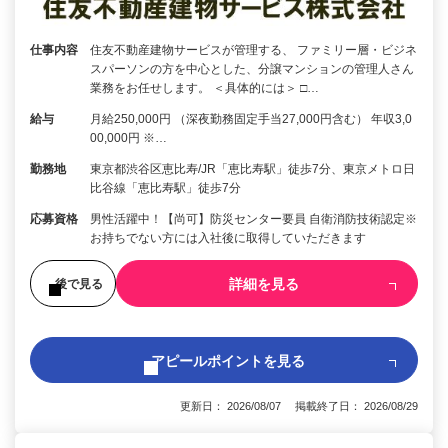
仕事内容
住友不動産建物サービスが管理する、 ファミリー層・ビジネ
スパーソンの方を中心とした、分譲マンションの管理人さん
業務をお任せします。 ＜具体的には＞ □…
給与
月給250,000円 （深夜勤務固定手当27,000円含む） 年収3,0
00,000円 ※…
勤務地
東京都渋谷区恵比寿/JR「恵比寿駅」徒歩7分、東京メトロ日
比谷線「恵比寿駅」徒歩7分
応募資格
男性活躍中！【尚可】防災センター要員 自衛消防技術認定※
お持ちでない方には入社後に取得していただきます
詳細を見る
後で見る
アピールポイントを見る
更新日： 2026/08/07 掲載終了日： 2026/08/29