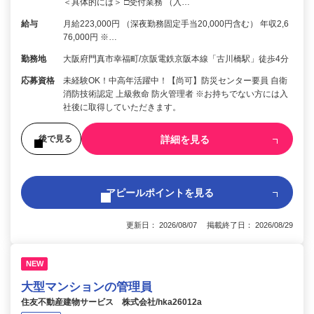
＜具体的には＞ □受付業務 （入…
給与
月給223,000円 （深夜勤務固定手当20,000円含む） 年収2,6
76,000円 ※…
勤務地
大阪府門真市幸福町/京阪電鉄京阪本線「古川橋駅」徒歩4分
応募資格
未経験OK！中高年活躍中！【尚可】防災センター要員 自衛
消防技術認定 上級救命 防火管理者 ※お持ちでない方には入
社後に取得していただきます。
詳細を見る
後で見る
アピールポイントを見る
更新日： 2026/08/07 掲載終了日： 2026/08/29
NEW
大型マンションの管理員
住友不動産建物サービス 株式会社/hka26012a