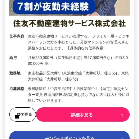
仕事内容
住友不動産建物サービスが管理する、 ファミリー層・ビジネ
スパーソンの方を中心とした、分譲マンションの管理人さん
業務をお任せします。 【具体的なお仕事内容…
給与
月給250,000円 （深夜勤務固定手当27,000円含む） 年収3,0
00,000円 ※…
勤務地
東京都品川区大井/JR京浜東北線「大井町駅」徒歩5分、東急
大井町線「大井町駅」徒歩6分
応募資格
未経験歓迎！中高年活躍中！男性活躍中！【尚可】防災セン
ター要員 自衛消防技術認定※お持ちでない方には入社後に取
得していただきます。
詳細を見る
後で見る
アピールポイントを見る