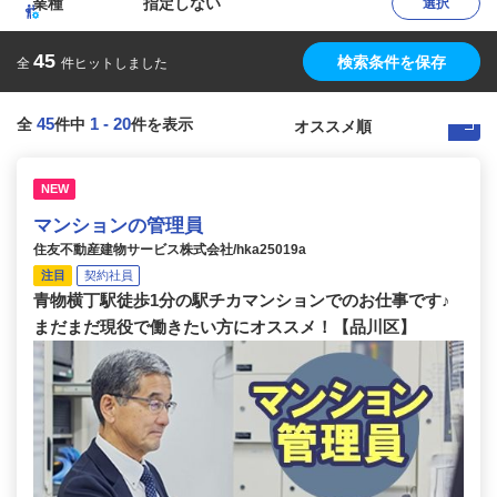
業種
指定しない
選択
45
検索条件を保存
全
件ヒットしました
45
1
-
20
全
件中
件を表示
NEW
マンションの管理員
住友不動産建物サービス株式会社/hka25019a
注目
契約社員
青物横丁駅徒歩1分の駅チカマンションでのお仕事です♪
まだまだ現役で働きたい方にオススメ！【品川区】