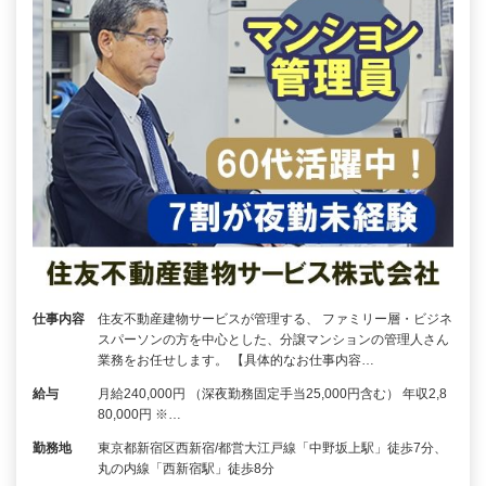
仕事内容
住友不動産建物サービスが管理する、 ファミリー層・ビジネ
スパーソンの方を中心とした、分譲マンションの管理人さん
業務をお任せします。 【具体的なお仕事内容…
給与
月給240,000円 （深夜勤務固定手当25,000円含む） 年収2,8
80,000円 ※…
勤務地
東京都新宿区西新宿/都営大江戸線「中野坂上駅」徒歩7分、
丸の内線「西新宿駅」徒歩8分