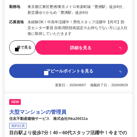
勤務地
東京都江東区豊洲/東京メトロ有楽町線「豊洲駅」徒歩8分、
新交通ゆりかもめ「豊洲駅」徒歩8分
応募資格
未経験OK！中高年活躍中！男性スタッフ活躍中【尚可】防
災センター要員 自衛消防技術認定※お持ちでない方には入社
後に取得していただきます
詳細を見る
後で見る
アピールポイントを見る
更新日： 2026/08/07 掲載終了日： 2026/08/29
NEW
大型マンションの管理員
住友不動産建物サービス 株式会社/hka26011a
契約社員
目白駅より徒歩7分！40～60代スタッフ活躍中！今までの