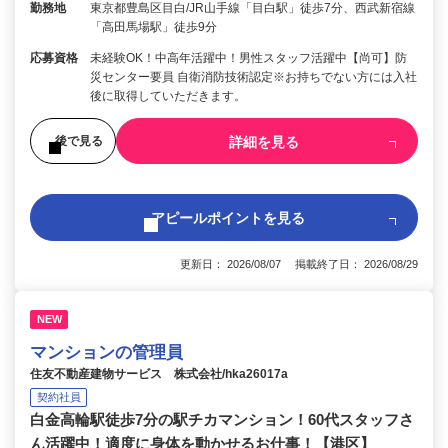
勤務地
東京都豊島区目白/JR山手線「目白駅」徒歩7分、西武新宿線
「高田馬場駅」徒歩9分
応募資格
未経験OK！中高年活躍中！男性スタッフ活躍中【尚可】防
災センター要員 自衛消防技術認定※お持ちでない方には入社
後に取得していただきます。
詳細を見る
後で見る
アピールポイントを見る
更新日： 2026/08/07 掲載終了日： 2026/08/29
NEW
マンションの管理員
住友不動産建物サービス 株式会社/hka26017a
契約社員
白金高輪駅徒歩7分の駅チカマンション！60代スタッフさ
ん活躍中！適度に身体を動かせるお仕事！【港区】