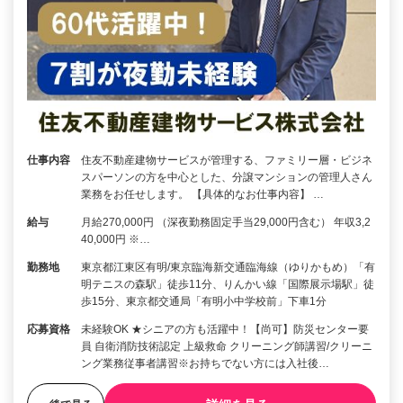
仕事内容
住友不動産建物サービスが管理する、ファミリー層・ビジネ
スパーソンの方を中心とした、分譲マンションの管理人さん
業務をお任せします。 【具体的なお仕事内容】 …
給与
月給270,000円 （深夜勤務固定手当29,000円含む） 年収3,2
40,000円 ※…
勤務地
東京都江東区有明/東京臨海新交通臨海線（ゆりかもめ）「有
明テニスの森駅」徒歩11分、りんかい線「国際展示場駅」徒
歩15分、東京都交通局「有明小中学校前」下車1分
応募資格
未経験OK ★シニアの方も活躍中！【尚可】防災センター要
員 自衛消防技術認定 上級救命 クリーニング師講習/クリーニ
ング業務従事者講習※お持ちでない方には入社後…