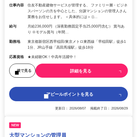
仕事内容
住友不動産建物サービスが管理する、 ファミリー層・ビジネ
スパーソンの方を中心とした、分譲マンションの管理人さん
業務をお任せします。 ＜具体的には＞ □…
給与
月給236,000円 （深夜勤務固定手当25,000円含む） 賞与あ
り ※モデル賞与（年間…
勤務地
東京都新宿区西早稲田/東京メトロ東西線「早稲田駅」徒歩1
1分、JR山手線「高田馬場駅」徒歩18分
応募資格
★未経験OK！中高年活躍中！
詳細を見る
後で見る
アピールポイントを見る
更新日： 2026/08/07 掲載終了日： 2026/08/29
NEW
大型マンションの管理員