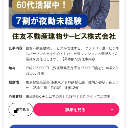
仕事内容
住友不動産建物サービスが管理する、 ファミリー層・ビジネ
スパーソンの方を中心とした、分譲マンションの管理人さん
業務をお任せします。 【具体的なお仕事内容…
給与
月給236,000円 （深夜勤務固定手当25,000円含む） 年収2,8
32,000円 ※…
勤務地
東京都豊島区高田/東京メトロ副都心線「雑司が谷駅」徒歩3
分、JR山手線「目白駅」徒歩12分
応募資格
未経験OK ★シニアの方も活躍中！男性スタッフ活躍中！
詳細を見る
後で見る