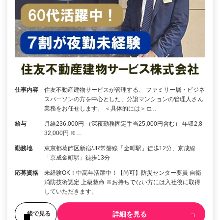
仕事内容
住友不動産建物サービスが管理する、 ファミリー層・ビジネ
スパーソンの方を中心とした、分譲マンションの管理人さん
業務をお任せします。 ＜具体的には＞ □…
給与
月給236,000円 （深夜勤務固定手当25,000円含む） 年収2,8
32,000円 ※…
勤務地
東京都葛飾区新宿/JR常磐線「金町駅」徒歩12分、京成線
「京成金町駅」徒歩13分
応募資格
未経験OK！中高年活躍中！【尚可】防災センター要員 自衛
消防技術認定 上級救命 ※お持ちでない方には入社後に取得
していただきます。
詳細を見る
後で見る