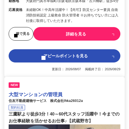
勤務地
大阪府門真市幸福町/京阪電鉄京阪本線「古川橋駅」徒歩4分
応募資格
未経験OK！中高年活躍中！【尚可】防災センター要員 自衛
消防技術認定 上級救命 防火管理者 ※お持ちでない方には入
社後に取得していただきます。
詳細を見る
後で見る
アピールポイントを見る
更新日： 2026/08/07 掲載終了日： 2026/08/29
NEW
大型マンションの管理員
住友不動産建物サービス 株式会社/hka26012a
契約社員
三鷹駅より徒歩3分！40～60代スタッフ活躍中！今までの
お仕事経験を活かせるお仕事♪【武蔵野市】