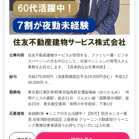
仕事内容
住友不動産建物サービスが管理する、ファミリー層・ビジネ
スパーソンの方を中心とした、分譲マンションの管理人さん
業務をお任せします。 【具体的なお仕事内容】 …
給与
月給270,000円 （深夜勤務固定手当29,000円含む） 年収3,2
40,000円 ※…
勤務地
東京都江東区有明/東京臨海新交通臨海線（ゆりかもめ）「有
明テニスの森駅」徒歩11分、りんかい線「国際展示場駅」徒
歩15分、東京都交通局「有明小中学校前」下車1分
応募資格
未経験OK ★シニアの方も活躍中！【尚可】防災センター要
員 自衛消防技術認定 上級救命 クリーニング師講習/クリーニ
ング業務従事者講習※お持ちでない方には入社後…