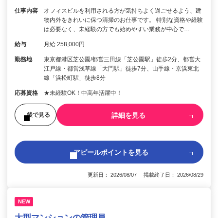
仕事内容
オフィスビルを利用される方が気持ちよく過ごせるよう、建
物内外をきれいに保つ清掃のお仕事です。 特別な資格や経験
は必要なく、未経験の方でも始めやすい業務が中心で…
給与
月給 258,000円
勤務地
東京都港区芝公園/都営三田線「芝公園駅」徒歩2分、都営大
江戸線・都営浅草線「大門駅」徒歩7分、山手線・京浜東北
線「浜松町駅」徒歩8分
応募資格
★未経験OK！中高年活躍中！
詳細を見る
後で見る
アピールポイントを見る
更新日： 2026/08/07 掲載終了日： 2026/08/29
NEW
大型マンションの管理員