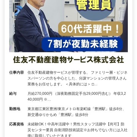
仕事内容
住友不動産建物サービスが管理する、 ファミリー層・ビジネ
スパーソンの方を中心とした、分譲マンションの管理人さん
業務をお任せします。 ＜具体的には＞ □…
給与
月給270,000円 （深夜勤務固定手当29,000円含む） 年収3,2
40,000円 ※…
勤務地
東京都江東区豊洲/東京メトロ有楽町線「豊洲駅」徒歩8分、
新交通ゆりかもめ「豊洲駅」徒歩8分
応募資格
未経験OK！中高年活躍中！男性スタッフ活躍中【尚可】防
災センター要員 自衛消防技術認定※お持ちでない方には入社
後に取得していただきます