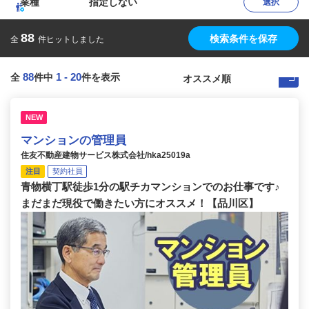
業種
指定しない
選択
88
検索条件を保存
全
件ヒットしました
88
1
-
20
全
件中
件を表示
NEW
マンションの管理員
住友不動産建物サービス株式会社/hka25019a
注目
契約社員
青物横丁駅徒歩1分の駅チカマンションでのお仕事です♪
まだまだ現役で働きたい方にオススメ！【品川区】