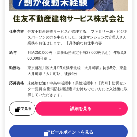
仕事内容
住友不動産建物サービスが管理する、 ファミリー層・ビジネ
スパーソンの方を中心とした、分譲マンションの管理人さん
業務をお任せします。 【具体的なお仕事内容…
給与
月給250,000円 （深夜勤務固定手当27,000円含む） 年収3,0
00,000円 ※…
勤務地
東京都品川区大井/JR京浜東北線「大井町駅」徒歩5分、東急
大井町線「大井町駅」徒歩6分
応募資格
未経験歓迎！中高年活躍中！男性活躍中！【尚可】防災セン
ター要員 自衛消防技術認定※お持ちでない方には入社後に取
得していただきます。
詳細を見る
後で見る
アピールポイントを見る