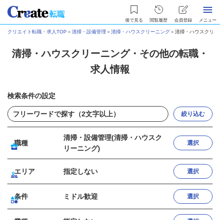
後で見る
閲覧履歴
会員登録
メニュー
クリエイト転職・求人TOP
＞
清掃・設備管理
＞
清掃・ハウスクリーニング
＞
清掃・ハウスクリー
清掃・ハウスクリーニング・その他の転職・
求人情報
検索条件の設定
絞り込む
清掃・設備管理(清掃・ハウスク
職種
選択
リーニング)
エリア
指定しない
選択
条件
ミドル歓迎
選択