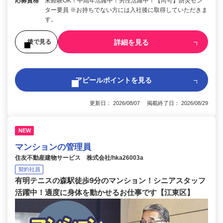
応募資格
未経験OK！中高年活躍中！男性活躍中！【尚可】防災セン
ター要員 ※お持ちでない方には入社後に取得していただきま
す。
詳細を見る
後で見る
アピールポイントを見る
更新日： 2026/08/07 掲載終了日： 2026/08/29
NEW
マンションの管理員
住友不動産建物サービス 株式会社/hka26003a
契約社員
有明テニスの森駅徒歩9分のマンション！シニアスタッフ
活躍中！適度に身体を動かせるお仕事です【江東区】