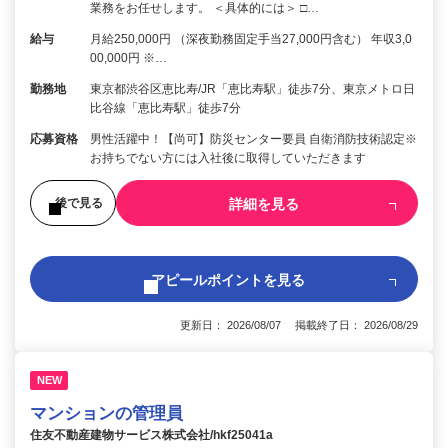
業務をお任せします。 ＜具体的には＞ □…
給与
月給250,000円 （深夜勤務固定手当27,000円含む） 年収3,0
00,000円 ※…
勤務地
東京都渋谷区恵比寿/JR「恵比寿駅」徒歩7分、東京メトロ日
比谷線「恵比寿駅」徒歩7分
応募資格
男性活躍中！【尚可】防災センター要員 自衛消防技術認定※
お持ちでない方には入社後に取得していただきます
詳細を見る
後で見る
アピールポイントを見る
更新日： 2026/08/07 掲載終了日： 2026/08/29
NEW
マンションの管理員
住友不動産建物サービス株式会社/hkf25041a