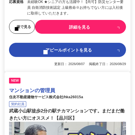
応募資格
未経験OK ★シニアの方も活躍中！【尚可】防災センター要
員 自衛消防技術認定 上級救命※お持ちでない方には入社後
に取得していただきます。
詳細を見る
後で見る
アピールポイントを見る
更新日： 2026/08/07 掲載終了日： 2026/08/29
NEW
マンションの管理員
住友不動産建物サービス株式会社/hka26015a
契約社員
武蔵小山駅徒歩2分の駅チカマンションです。まだまだ働
きたい方にオススメ！【品川区】