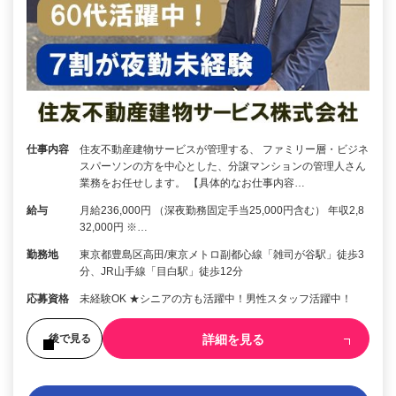
仕事内容
住友不動産建物サービスが管理する、 ファミリー層・ビジネ
スパーソンの方を中心とした、分譲マンションの管理人さん
業務をお任せします。 【具体的なお仕事内容…
給与
月給236,000円 （深夜勤務固定手当25,000円含む） 年収2,8
32,000円 ※…
勤務地
東京都豊島区高田/東京メトロ副都心線「雑司が谷駅」徒歩3
分、JR山手線「目白駅」徒歩12分
応募資格
未経験OK ★シニアの方も活躍中！男性スタッフ活躍中！
詳細を見る
後で見る