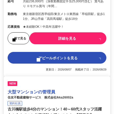
給与
月給236,000円 （深夜勤務固定手当25,000円含む） 賞与あ
り ※モデル賞与（年間…
勤務地
東京都新宿区西早稲田/東京メトロ東西線「早稲田駅」徒歩1
1分、JR山手線「高田馬場駅」徒歩18分
応募資格
★未経験OK！中高年活躍中！
詳細を見る
後で見る
アピールポイントを見る
更新日： 2026/08/07 掲載終了日： 2026/08/29
NEW
大型マンションの管理員
住友不動産建物サービス 株式会社/kka26002a
契約社員
古川橋駅徒歩4分のマンション！40～60代スタッフ活躍