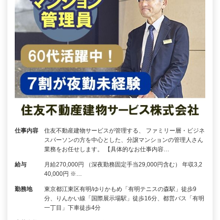
仕事内容
住友不動産建物サービスが管理する、 ファミリー層・ビジネ
スパーソンの方を中心とした、分譲マンションの管理人さん
業務をお任せします。 【具体的なお仕事内容…
給与
月給270,000円 （深夜勤務固定手当29,000円含む） 年収3,2
40,000円 ※…
勤務地
東京都江東区有明/ゆりかもめ「有明テニスの森駅」徒歩9
分、りんかい線「国際展示場駅」徒歩16分、都営バス「有明
一丁目」下車徒歩4分