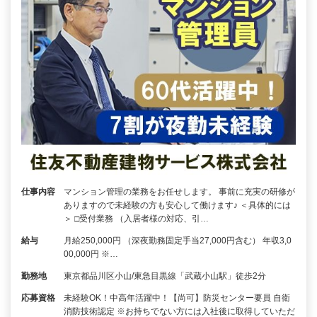
仕事内容
マンション管理の業務をお任せします。 事前に充実の研修が
ありますので未経験の方も安心して働けます♪ ＜具体的には
＞ □受付業務 （入居者様の対応、引…
給与
月給250,000円 （深夜勤務固定手当27,000円含む） 年収3,0
00,000円 ※…
勤務地
東京都品川区小山/東急目黒線「武蔵小山駅」徒歩2分
応募資格
未経験OK！中高年活躍中！【尚可】防災センター要員 自衛
消防技術認定 ※お持ちでない方には入社後に取得していただ