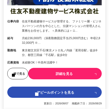
仕事内容
住友不動産建物サービスが管理する、 ファミリー層・ビジネ
スパーソンの方を中心とした、分譲マンションの管理人さん
業務をお任せします。 ＜具体的には＞ □…
給与
月給236,000円 （深夜勤務固定手当25,000円含む） 年収2,8
32,000円 ※…
勤務地
東京都文京区千石/東京メトロ丸ノ内線「茗荷谷駅」徒歩9
分、都営三田線「千石駅」徒歩9分
応募資格
未経験OK！中高年活躍中！
詳細を見る
後で見る
アピールポイントを見る
更新日： 2026/08/07 掲載終了日： 2026/08/29