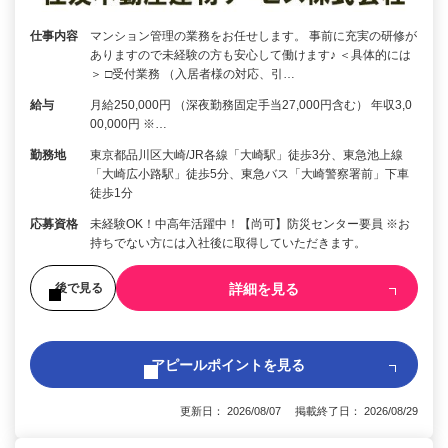
仕事内容
マンション管理の業務をお任せします。 事前に充実の研修が
ありますので未経験の方も安心して働けます♪ ＜具体的には
＞ □受付業務 （入居者様の対応、引…
給与
月給250,000円 （深夜勤務固定手当27,000円含む） 年収3,0
00,000円 ※…
勤務地
東京都品川区大崎/JR各線「大崎駅」徒歩3分、東急池上線
「大崎広小路駅」徒歩5分、東急バス「大崎警察署前」下車
徒歩1分
応募資格
未経験OK！中高年活躍中！【尚可】防災センター要員 ※お
持ちでない方には入社後に取得していただきます。
詳細を見る
後で見る
アピールポイントを見る
更新日： 2026/08/07 掲載終了日： 2026/08/29