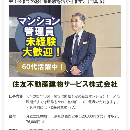
中！今までのお仕事経験を活かせます♪【門真市】
仕事内容
＼＼2027年3月下旬管理開始予定の新規マンション！／／ 管
理開始までは研修もかねて他物件にてご勤務いただきます。
＜具体的には＞ □受付業務 （入…
給与
月給223,000円 （深夜勤務固定手当20,000円含む） 年収2,6
76,000円 ※…