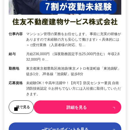
仕事内容
マンション管理の業務をお任せします。 事前に充実の研修が
ありますので未経験の方も安心して働けます♪ ＜具体的には
＞ □受付業務 （入居者様の対応、引…
給与
月給236,000円 （深夜勤務固定手当25,000円含む） 年収2,8
32,000円 ※…
勤務地
東京都東京都豊島区南池袋/東京メトロ有楽町線「東池袋駅」
徒歩1分、JR各線「池袋駅」徒歩8分
応募資格
未経験OK！中高年活躍中！【尚可】防災センター要員 自衛
消防技術認定 ※お持ちでない方には入社後に取得していただ
きます。
詳細を見る
後で見る
アピールポイントを見る