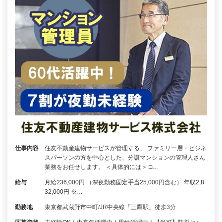
仕事内容
住友不動産建物サービスが管理する、 ファミリー層・ビジネ
スパーソンの方を中心とした、分譲マンションの管理人さん
業務をお任せします。 ＜具体的には＞ □…
給与
月給236,000円 （深夜勤務固定手当25,000円含む） 年収2,8
32,000円 ※…
勤務地
東京都武蔵野市中町/JR中央線「三鷹駅」徒歩3分