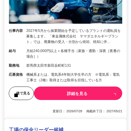
仕事内容
2027年5月から操業開始を予定しているプラントの運転員を
募集します。 「東金属株式会社 ヤマダエネルギープラン
ト」では、廃棄物の受入・分別から焼却、焼却に伴…
給与
月給240,000円以上＋各種手当（家族・通勤・深夜［夜番の
場合］）
勤務地
群馬県太田市新田反町町131
応募資格
機械系または、電気系4年制大学生卒の方 ※電気系：電気
工事士（2種）取得または取得を目指している方
詳細を見る
後で見る
更新日： 2026/07/28 掲載終了日： 2027/05/21
工場の保全リーダー候補