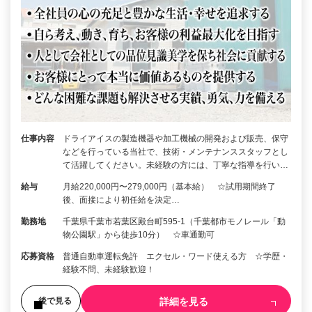
仕事内容
ドライアイスの製造機器や加工機械の開発および販売、保守
などを行っている当社で、技術・メンテナンススタッフとし
て活躍してください。未経験の方には、丁寧な指導を行い…
給与
月給220,000円〜279,000円（基本給） ☆試用期間終了
後、面接により初任給を決定…
勤務地
千葉県千葉市若葉区殿台町595-1（千葉都市モノレール「動
物公園駅」から徒歩10分） ☆車通勤可
応募資格
普通自動車運転免許 エクセル・ワード使える方 ☆学歴・
経験不問、未経験歓迎！
詳細を見る
後で見る