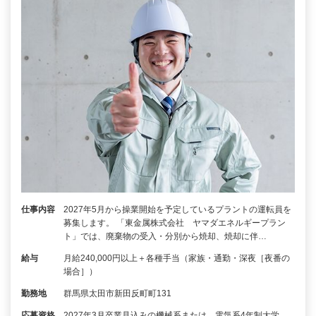
仕事内容
2027年5月から操業開始を予定しているプラントの運転員を
募集します。 「東金属株式会社 ヤマダエネルギープラン
ト」では、廃棄物の受入・分別から焼却、焼却に伴…
給与
月給240,000円以上＋各種手当（家族・通勤・深夜［夜番の
場合］）
勤務地
群馬県太田市新田反町町131
応募資格
2027年3月卒業見込みの機械系または、電気系4年制大学