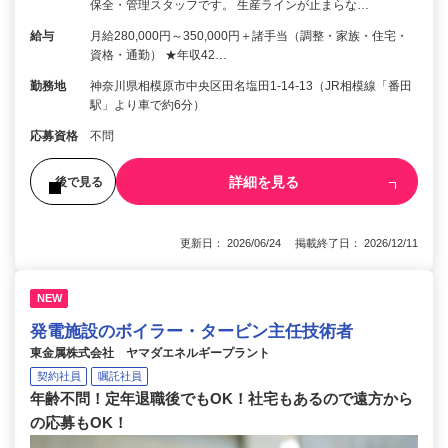
保全・管理スタッフです。 生産ラインが止まらな…
給与
月給280,000円～350,000円＋諸手当（調整・家族・住宅・
資格・通勤） ★年収42…
勤務地
神奈川県相模原市中央区田名塩田1-14-13（JR相模線「番田
駅」より車で約6分）
応募資格
不問
詳細を見る
後で見る
更新日： 2026/06/24 掲載終了日： 2026/12/11
NEW
発電施設のボイラー・タービン主任技術者
東金属株式会社 ヤマダエネルギープラント
契約社員
嘱託社員
年齢不問！定年退職後でもOK！社宅もあるので遠方から
の応募もOK！