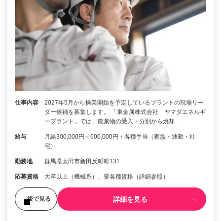
仕事内容
2027年5月から操業開始を予定しているプラントの現場リー
ダー候補を募集します。 「東金属株式会社 ヤマダエネルギ
ープラント」では、廃棄物の受入・分別から焼却…
給与
月給300,000円～600,000円＋各種手当（家族・通勤・社
宅）
勤務地
群馬県太田市新田反町町131
応募資格
大卒以上（機械系）、要各種資格（詳細参照）
詳細を見る
後で見る