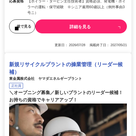
応募資格
【ボイラー・タービン主任技術者】資格必須、発電機・ボイ
ラーの運転・保守経験 ※シニア雇用60歳以上（例外事由3
号ニ）
詳細を見る
後で見る
更新日： 2026/07/28 掲載終了日： 2027/05/21
新規リサイクルプラントの操業管理（リーダー候
補）
東金属株式会社 ヤマダエネルギープラント
正社員
＼オープニング募集／新しいプラントのリーダー候補！
お持ちの資格でキャリアアップ！