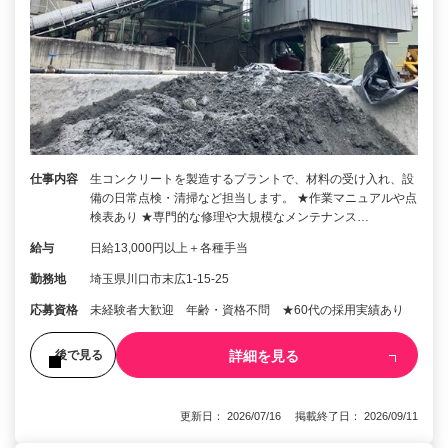
仕事内容
生コンクリートを製造するプラントで、材料の受け入れ、設
備の日常点検・清掃など担当します。 ★作業マニュアルや点
検表あり ★専門的な修理や大規模なメンテナンス…
給与
日給13,000円以上＋各種手当
勤務地
埼玉県川口市末広1-15-25
応募資格
未経験者大歓迎 年齢・資格不問 ★60代の採用実績あり
詳細を見る
後で見る
更新日： 2026/07/16 掲載終了日： 2026/09/11