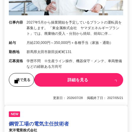
仕事内容
2027年5月から操業開始を予定しているプラントの運転員を
募集します。 「東金属株式会社 ヤマダエネルギープラン
ト」では、廃棄物の受入・分別から焼却、焼却に伴…
給与
月給230,000円～350,000円＋各種手当（家族・通勤）
勤務地
群馬県太田市新田反町町131
応募資格
学歴不問 ※生産ライン操作、機器保守・メンテ、車両整備
などの経験ある方尚可
詳細を見る
後で見る
更新日： 2026/07/28 掲載終了日： 2027/05/21
NEW
鋼管工場の電気主任技術者
東洋電業株式会社