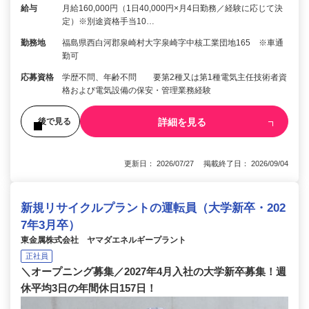
給与
月給160,000円（1日40,000円×月4日勤務／経験に応じて決
定）※別途資格手当10…
勤務地
福島県西白河郡泉崎村大字泉崎字中核工業団地165 ※車通
勤可
応募資格
学歴不問、年齢不問 要第2種又は第1種電気主任技術者資
格および電気設備の保安・管理業務経験
詳細を見る
後で見る
更新日： 2026/07/27 掲載終了日： 2026/09/04
新規リサイクルプラントの運転員（大学新卒・202
7年3月卒）
東金属株式会社 ヤマダエネルギープラント
正社員
＼オープニング募集／2027年4月入社の大学新卒募集！週
休平均3日の年間休日157日！