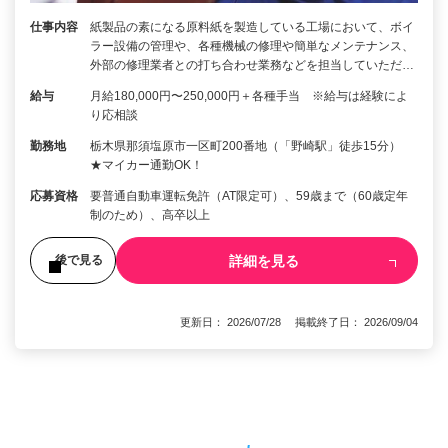
仕事内容
紙製品の素になる原料紙を製造している工場において、ボイ
ラー設備の管理や、各種機械の修理や簡単なメンテナンス、
外部の修理業者との打ち合わせ業務などを担当していただ…
給与
月給180,000円〜250,000円＋各種手当 ※給与は経験によ
り応相談
勤務地
栃木県那須塩原市一区町200番地（「野崎駅」徒歩15分）
★マイカー通勤OK！
応募資格
要普通自動車運転免許（AT限定可）、59歳まで（60歳定年
制のため）、高卒以上
詳細を見る
後で見る
更新日： 2026/07/28 掲載終了日： 2026/09/04
1