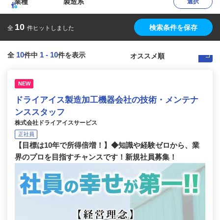
業種
製造系
選択
10
検索条件を保存
全
件ヒットしました
10
1
-
10
全
件中
件を表示
NEW
ドライアイス製造加工機器会社の技術・メンテナ
ンススタッフ
株式会社ドライアイスサービス
正社員
【目標は10年で所得倍増！】◆知識や経験ゼロから、業
界のプロを目指すチャンスです！新規社員募集！