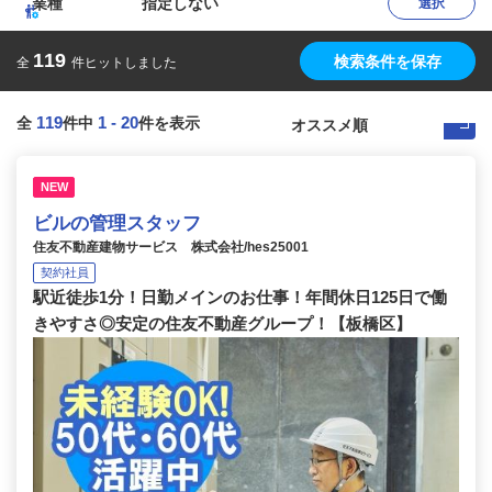
業種
指定しない
選択
119
検索条件を保存
全
件ヒットしました
119
1
-
20
全
件中
件を表示
NEW
ビルの管理スタッフ
住友不動産建物サービス 株式会社/hes25001
契約社員
駅近徒歩1分！日勤メインのお仕事！年間休日125日で働
きやすさ◎安定の住友不動産グループ！【板橋区】