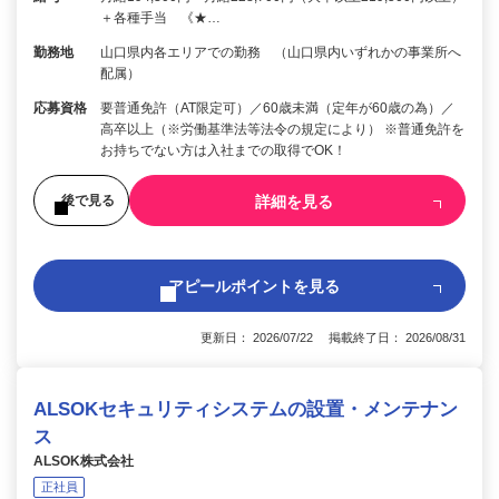
＋各種手当 《★…
勤務地
山口県内各エリアでの勤務 （山口県内いずれかの事業所へ
配属）
応募資格
要普通免許（AT限定可）／60歳未満（定年が60歳の為）／
高卒以上（※労働基準法等法令の規定により） ※普通免許を
お持ちでない方は入社までの取得でOK！
詳細を見る
後で見る
アピールポイントを見る
更新日： 2026/07/22 掲載終了日： 2026/08/31
ALSOKセキュリティシステムの設置・メンテナン
ス
ALSOK株式会社
正社員