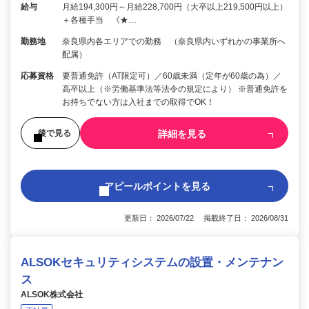
給与
月給194,300円～月給228,700円（大卒以上219,500円以上）
＋各種手当 《★…
勤務地
奈良県内各エリアでの勤務 （奈良県内いずれかの事業所へ
配属）
応募資格
要普通免許（AT限定可）／60歳未満（定年が60歳の為）／
高卒以上（※労働基準法等法令の規定により） ※普通免許を
お持ちでない方は入社までの取得でOK！
詳細を見る
後で見る
アピールポイントを見る
更新日： 2026/07/22 掲載終了日： 2026/08/31
ALSOKセキュリティシステムの設置・メンテナン
ス
ALSOK株式会社