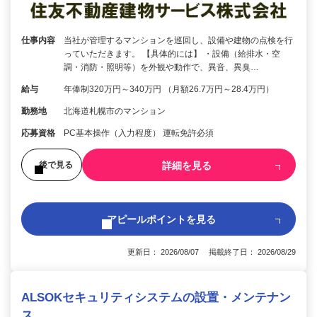
仕事内容
当社が管理するマンションを巡回し、設備や建物の点検を行
っていただきます。 【具体的には】 ・設備（給排水・空
調・消防・照明等）を外観や動作で、異音、異臭…
給与
年俸制320万円～340万円 （月額26.7万円～28.4万円）
勤務地
北海道札幌市のマンション
応募資格
PC基本操作（入力程度） 運転免許必須
詳細を見る
後で見る
アピールポイントを見る
更新日： 2026/08/07 掲載終了日： 2026/08/29
ALSOKセキュリティシステムの設置・メンテナン
ス