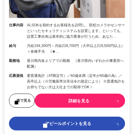
仕事内容
ALSOKを契約するお客様先を訪問し、防犯カメラやセンサー
といったセキュリティシステムを設置します。といっても、
設置工事自体は基本的に協力業者が行うため、あなた…
給与
月給194,300円～月給228,700円（大卒以上219,500円以上）
＋各種手当 《★…
勤務地
香川県内各エリアでの勤務 （香川県内いずれかの事業所へ
配属）
応募資格
要普通免許（AT限定可）／60歳未満（定年が60歳の為）／
高卒以上（※労働基準法等法令の規定により） ※普通免許を
お持ちでない方は入社までの取得でOK！
詳細を見る
後で見る
アピールポイントを見る