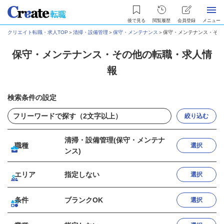
後で見る
閲覧履歴
会員登録
メニュー
クリエイト転職・求人TOP
＞
清掃・設備管理
＞
保守・メンテナンス
＞
保守・メンテナンス・その
保守・メンテナンス・その他の転職・求人情
報
検索条件の設定
絞り込む
清掃・設備管理(保守・メンテナ
職種
選択
ンス)
エリア
指定しない
選択
条件
ブランクOK
選択