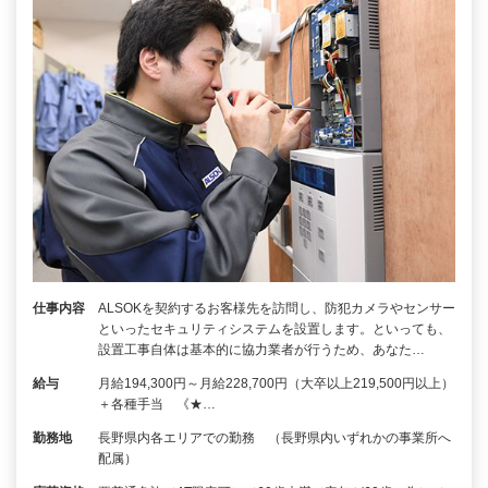
仕事内容
ALSOKを契約するお客様先を訪問し、防犯カメラやセンサー
といったセキュリティシステムを設置します。といっても、
設置工事自体は基本的に協力業者が行うため、あなた…
給与
月給194,300円～月給228,700円（大卒以上219,500円以上）
＋各種手当 《★…
勤務地
長野県内各エリアでの勤務 （長野県内いずれかの事業所へ
配属）