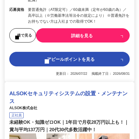
応募資格
要普通免許（AT限定可）／60歳未満（定年が60歳の為）／
高卒以上（※労働基準法等法令の規定により） ※普通免許を
お持ちでない方は入社までの取得でOK！
詳細を見る
後で見る
アピールポイントを見る
更新日： 2026/07/22 掲載終了日： 2026/08/31
ALSOKセキュリティシステムの設置・メンテナン
ス
ALSOK株式会社
正社員
未経験OK・知識ゼロOK｜1年目で月収28万円以上も！｜
賞与平均137万円｜20代30代多数活躍中！