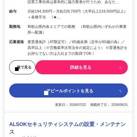
設置工事自体は基本的に協力業者が行うため、あなた…
給与
月給194,300円～月給228,700円（大卒以上219,500円以上）
＋各種手当 《★…
勤務地
和歌山県内各エリアでの勤務 （和歌山県内いずれかの事業
所へ配属）
応募資格
要普通免許（AT限定可）／60歳未満（定年が60歳の為）／
高卒以上（※労働基準法等法令の規定により） ※普通免許を
お持ちでない方は入社までの取得でOK！
詳細を見る
後で見る
アピールポイントを見る
更新日： 2026/07/22 掲載終了日： 2026/08/31
ALSOKセキュリティシステムの設置・メンテナン
ス