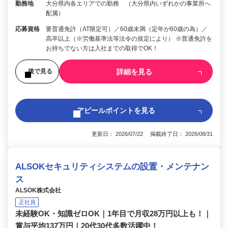
勤務地
大分県内各エリアでの勤務 （大分県内いずれかの事業所へ
配属）
応募資格
要普通免許（AT限定可）／60歳未満（定年が60歳の為）／
高卒以上（※労働基準法等法令の規定により） ※普通免許を
お持ちでない方は入社までの取得でOK！
詳細を見る
後で見る
アピールポイントを見る
更新日： 2026/07/22 掲載終了日： 2026/08/31
ALSOKセキュリティシステムの設置・メンテナン
ス
ALSOK株式会社
正社員
未経験OK・知識ゼロOK｜1年目で月収28万円以上も！｜
賞与平均137万円｜20代30代多数活躍中！