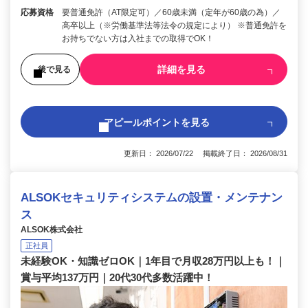
応募資格
要普通免許（AT限定可）／60歳未満（定年が60歳の為）／
高卒以上（※労働基準法等法令の規定により） ※普通免許を
お持ちでない方は入社までの取得でOK！
詳細を見る
後で見る
アピールポイントを見る
更新日： 2026/07/22 掲載終了日： 2026/08/31
ALSOKセキュリティシステムの設置・メンテナン
ス
ALSOK株式会社
正社員
未経験OK・知識ゼロOK｜1年目で月収28万円以上も！｜
賞与平均137万円｜20代30代多数活躍中！