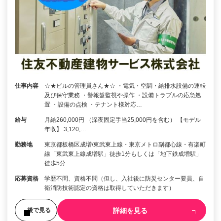
仕事内容
☆★ビルの管理員さん★☆ ・電気・空調・給排水設備の運転
及び保守業務 ・警報盤監視や操作 ・設備トラブルの応急処
置 ・設備の点検 ・テナント様対応…
給与
月給260,000円 （深夜固定手当25,000円を含む） 【モデル
年収】 3,120,…
勤務地
東京都板橋区成増/東武東上線・東京メトロ副都心線・有楽町
線「東武東上線成増駅」徒歩1分もしくは「地下鉄成増駅」
徒歩5分
応募資格
学歴不問、資格不問（但し、入社後に防災センター要員、自
衛消防技術認定の資格は取得していただきます）
詳細を見る
後で見る