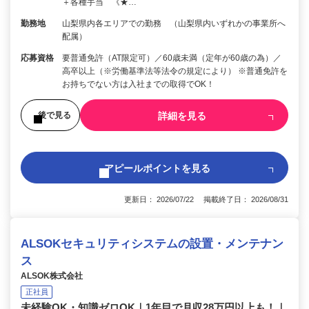
＋各種手当 《★…
勤務地
山梨県内各エリアでの勤務 （山梨県内いずれかの事業所へ
配属）
応募資格
要普通免許（AT限定可）／60歳未満（定年が60歳の為）／
高卒以上（※労働基準法等法令の規定により） ※普通免許を
お持ちでない方は入社までの取得でOK！
詳細を見る
後で見る
アピールポイントを見る
更新日： 2026/07/22 掲載終了日： 2026/08/31
ALSOKセキュリティシステムの設置・メンテナン
ス
ALSOK株式会社
正社員
未経験OK・知識ゼロOK｜1年目で月収28万円以上も！｜