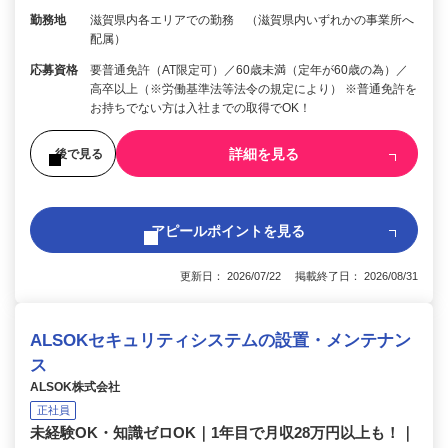
勤務地
滋賀県内各エリアでの勤務 （滋賀県内いずれかの事業所へ
配属）
応募資格
要普通免許（AT限定可）／60歳未満（定年が60歳の為）／
高卒以上（※労働基準法等法令の規定により） ※普通免許を
お持ちでない方は入社までの取得でOK！
詳細を見る
後で見る
アピールポイントを見る
更新日： 2026/07/22 掲載終了日： 2026/08/31
ALSOKセキュリティシステムの設置・メンテナン
ス
ALSOK株式会社
正社員
未経験OK・知識ゼロOK｜1年目で月収28万円以上も！｜