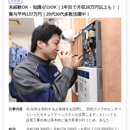
正社員
未経験OK・知識ゼロOK｜1年目で月収28万円以上も！｜
賞与平均137万円｜20代30代多数活躍中！
仕事内容
ALSOKを契約するお客様先を訪問し、防犯カメラやセンサー
といったセキュリティシステムを設置します。といっても、
設置工事自体は基本的に協力業者が行うため、あなた…
給与
月給194,300円～月給228,700円（大卒以上219,500円以上）