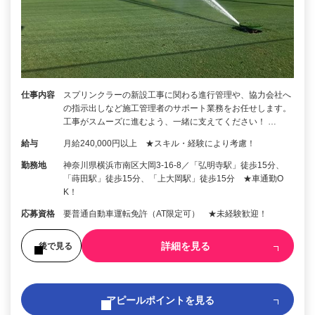
仕事内容
スプリンクラーの新設工事に関わる進行管理や、協力会社へ
の指示出しなど施工管理者のサポート業務をお任せします。
工事がスムーズに進むよう、一緒に支えてください！ …
給与
月給240,000円以上 ★スキル・経験により考慮！
勤務地
神奈川県横浜市南区大岡3-16-8／「弘明寺駅」徒歩15分、
「蒔田駅」徒歩15分、「上大岡駅」徒歩15分 ★車通勤O
K！
応募資格
要普通自動車運転免許（AT限定可） ★未経験歓迎！
詳細を見る
後で見る
アピールポイントを見る