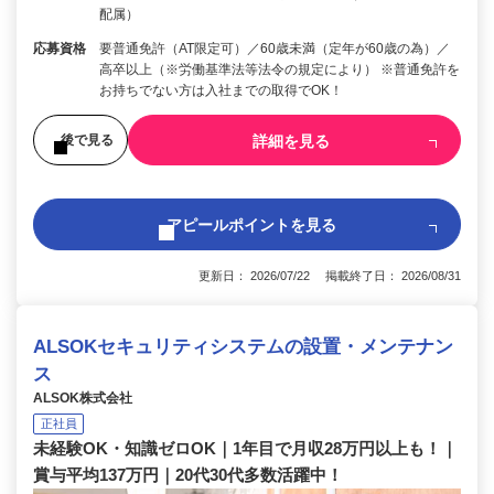
配属）
応募資格
要普通免許（AT限定可）／60歳未満（定年が60歳の為）／
高卒以上（※労働基準法等法令の規定により） ※普通免許を
お持ちでない方は入社までの取得でOK！
詳細を見る
後で見る
アピールポイントを見る
更新日： 2026/07/22 掲載終了日： 2026/08/31
ALSOKセキュリティシステムの設置・メンテナン
ス
ALSOK株式会社
正社員
未経験OK・知識ゼロOK｜1年目で月収28万円以上も！｜
賞与平均137万円｜20代30代多数活躍中！