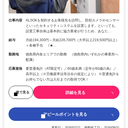
仕事内容
ALSOKを契約するお客様先を訪問し、防犯カメラやセンサー
といったセキュリティシステムを設置します。といっても、
設置工事自体は基本的に協力業者が行うため、あなた…
給与
月給194,300円～月給228,700円（大卒以上219,500円以上）
＋各種手当 《★…
勤務地
徳島県内各エリアでの勤務 （徳島県内いずれかの事業所へ
配属）
応募資格
要普通免許（AT限定可）／60歳未満（定年が60歳の為）／
高卒以上（※労働基準法等法令の規定により） ※普通免許を
お持ちでない方は入社までの取得でOK！
詳細を見る
後で見る
アピールポイントを見る
更新日： 2026/07/22 掲載終了日： 2026/08/31