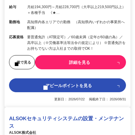
給与
月給194,300円～月給228,700円（大卒以上219,500円以上）
＋各種手当 《★…
勤務地
高知県内各エリアでの勤務 （高知県内いずれかの事業所へ
配属）
応募資格
要普通免許（AT限定可）／60歳未満（定年が60歳の為）／
高卒以上（※労働基準法等法令の規定により） ※普通免許を
お持ちでない方は入社までの取得でOK！
詳細を見る
後で見る
アピールポイントを見る
更新日： 2026/07/22 掲載終了日： 2026/08/31
ALSOKセキュリティシステムの設置・メンテナン
ス
ALSOK株式会社